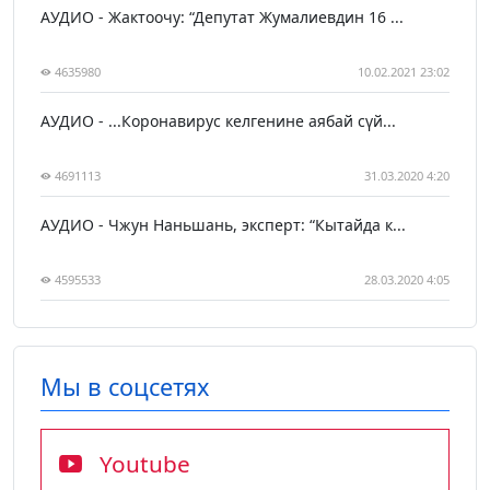
АУДИО - Жактоочу: “Депутат Жумалиевдин 16 ...
4635980
10.02.2021 23:02
АУДИО - ...Коронавирус келгенине аябай сүй...
4691113
31.03.2020 4:20
АУДИО - Чжун Наньшань, эксперт: “Кытайда к...
4595533
28.03.2020 4:05
Мы в соцсетях
Youtube