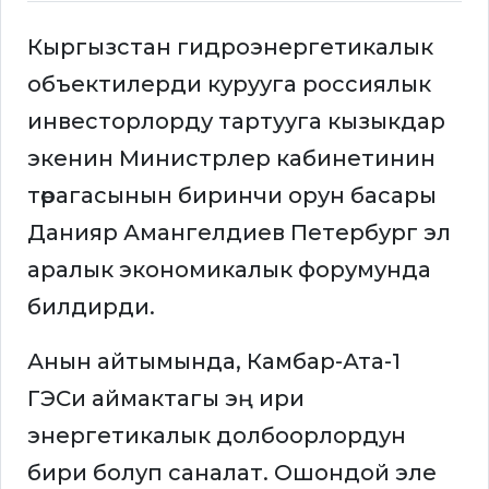
Кыргызстан гидроэнергетикалык
объектилерди курууга россиялык
инвесторлорду тартууга кызыкдар
экенин Министрлер кабинетинин
төрагасынын биринчи орун басары
Данияр Амангелдиев Петербург эл
аралык экономикалык форумунда
билдирди.
Анын айтымында, Камбар-Ата-1
ГЭСи аймактагы эң ири
энергетикалык долбоорлордун
бири болуп саналат. Ошондой эле