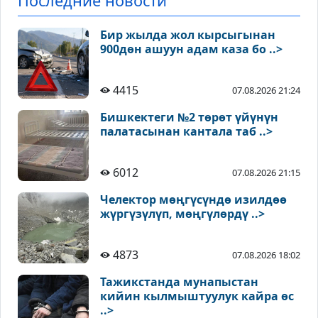
Последние новости
Бир жылда жол кырсыгынан
900дөн ашуун адам каза бо ..>
4415
07.08.2026 21:24
Бишкектеги №2 төрөт үйүнүн
палатасынан кантала таб ..>
6012
07.08.2026 21:15
Челектор мөңгүсүндө изилдөө
жүргүзүлүп, мөңгүлөрдү ..>
4873
07.08.2026 18:02
Тажикстанда мунапыстан
кийин кылмыштуулук кайра өс
..>