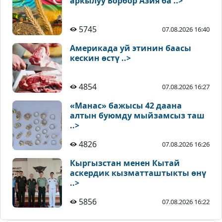
аркылуу Борбор Азия ба ..>
5745
07.08.2026 16:40
Америкада уй этинин баасы
кескин өстү ..>
4854
07.08.2026 16:27
«Манас» бажысы 42 даана
алтын буюмду мыйзамсыз таш
..>
4826
07.08.2026 16:26
Кыргызстан менен Кытай
аскердик кызматташтыкты өнү
..>
5856
07.08.2026 16:22