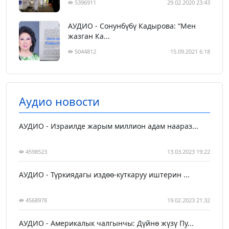
5396911
29.02.2020 23:43
АУДИО - Сонунбүбү Кадырова: “Мен
жазган Ка...
5044812
15.09.2021 6:18
Аудио новости
АУДИО - Израилде жарым миллион адам наараз...
4598523
13.03.2023 19:22
АУДИО - Түркиядагы издөө-куткаруу иштерин ...
4568978
19.02.2023 21:32
АУДИО - Америкалык чалгынчы: Дүйнө жүзү Пу...