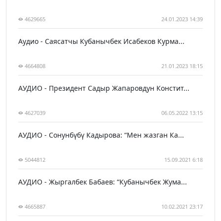
4629665
24.01.2023 14:39
Аудио - Саясатчы Кубанычбек Исабеков Курма...
4664808
21.01.2023 18:15
АУДИО - Президент Садыр Жапаровдун Констит...
4627039
06.05.2022 13:15
АУДИО - Сонунбүбү Кадырова: “Мен жазган Ка...
5044812
15.09.2021 6:18
АУДИО - Жыргалбек Бабаев: “Кубанычбек Жума...
4665887
10.02.2021 23:17