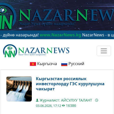
ө назарында!
www.NazarNews.kg
NazarNews - в центре
Кыргызча
Русский
Кыргызстан россиялык
инвесторлорду ГЭС курулушуна
чакырат
Журналист: АЙСУЛУУ ТАЛАНТ
16386
03.06.2026, 17:12