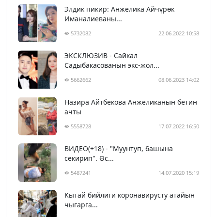
Элдик пикир: Анжелика Айчүрөк
Иманалиеваны...
5732082
22.06.2022 10:58
ЭКСКЛЮЗИВ - Сайкал
Садыбакасованын экс-жол...
5662662
08.06.2023 14:02
Назира Айтбекова Анжеликанын бетин
ачты
5558728
17.07.2022 16:50
ВИДЕО(+18) - "Муунтуп, башына
секирип". Өс...
5487241
14.07.2020 15:19
Кытай бийлиги коронавирусту атайын
чыгарга...