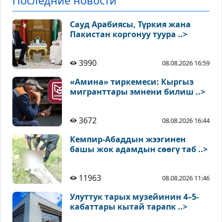
Последние новости
Сауд Арабиясы, Түркия жана
Пакистан коргонуу туура ..>
3990
08.08.2026 16:59
«Амина» тиркемеси: Кыргыз
мигранттары эмнени билиш ..>
3672
08.08.2026 16:44
Кемпир-Абаддын жээгинен
башы жок адамдын сөөгү таб ..>
11963
08.08.2026 11:46
Улуттук тарых музейинин 4–5-
кабаттары кытай тарапк ..>