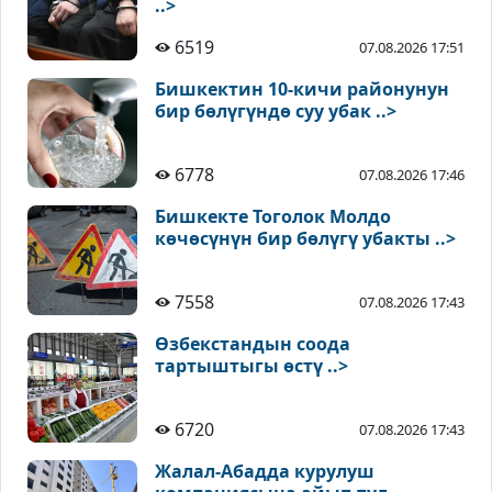
..>
6519
07.08.2026 17:51
Бишкектин 10-кичи районунун
бир бөлүгүндө суу убак ..>
6778
07.08.2026 17:46
Бишкекте Тоголок Молдо
көчөсүнүн бир бөлүгү убакты ..>
7558
07.08.2026 17:43
Өзбекстандын соода
тартыштыгы өстү ..>
6720
07.08.2026 17:43
Жалал-Абадда курулуш