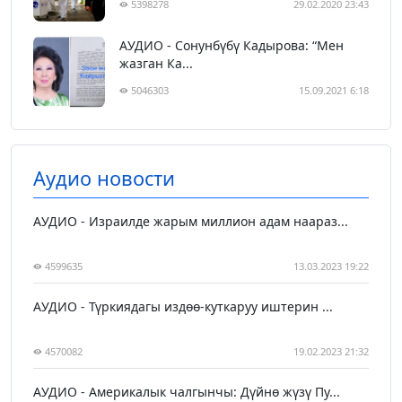
5398278
29.02.2020 23:43
АУДИО - Сонунбүбү Кадырова: “Мен
жазган Ка...
5046303
15.09.2021 6:18
Аудио новости
АУДИО - Израилде жарым миллион адам наараз...
4599635
13.03.2023 19:22
АУДИО - Түркиядагы издөө-куткаруу иштерин ...
4570082
19.02.2023 21:32
АУДИО - Америкалык чалгынчы: Дүйнө жүзү Пу...