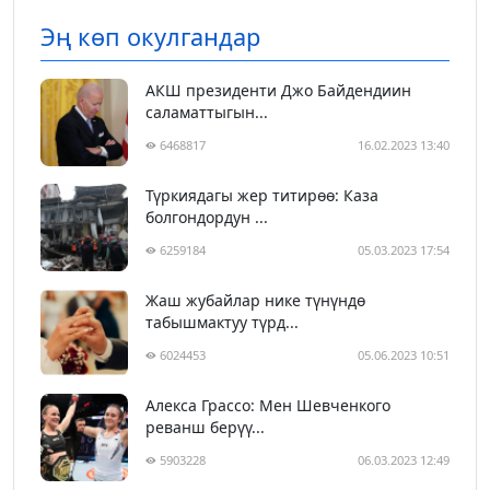
Эң көп окулгандар
АКШ президенти Джо Байдендиин
саламаттыгын...
6468817
16.02.2023 13:40
Түркиядагы жер титирөө: Каза
болгондордун ...
6259184
05.03.2023 17:54
Жаш жубайлар нике түнүндө
табышмактуу түрд...
6024453
05.06.2023 10:51
Алекса Грассо: Мен Шевченкого
реванш берүү...
5903228
06.03.2023 12:49