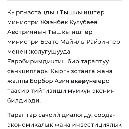
Кыргызстандын Тышкы иштер
министри Жээнбек Кулубаев
Австриянын Тышкы иштер
министри Беате Майнль-Райзингер
менен жолугушууда
Евробиримдиктин бир тараптуу
санкциялары Кыргызстанга жана
жалпы Борбор Азия өлкөлөрүнө терс
таасир тийгизиши мүмкүн экенин
билдирди.
Тараптар саясий диалогду, соода-
экономикалык жана инвестициялык