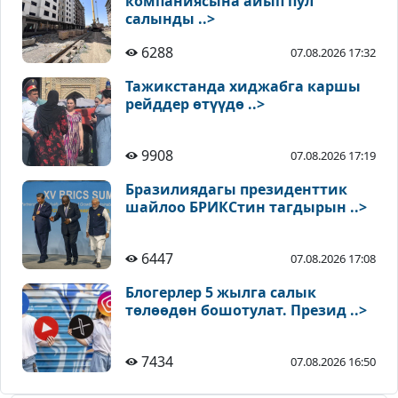
компаниясына айып пул
салынды ..>
6288
07.08.2026 17:32
Тажикстанда хиджабга каршы
рейддер өтүүдө ..>
9908
07.08.2026 17:19
Бразилиядагы президенттик
шайлоо БРИКСтин тагдырын ..>
6447
07.08.2026 17:08
Блогерлер 5 жылга салык
төлөөдөн бошотулат. Презид ..>
7434
07.08.2026 16:50