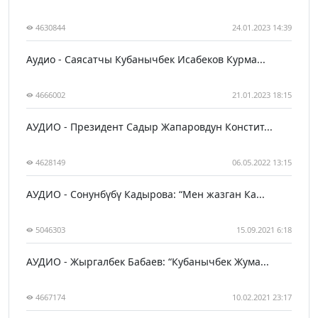
4630844
24.01.2023 14:39
Аудио - Саясатчы Кубанычбек Исабеков Курма...
4666002
21.01.2023 18:15
АУДИО - Президент Садыр Жапаровдун Констит...
4628149
06.05.2022 13:15
АУДИО - Сонунбүбү Кадырова: “Мен жазган Ка...
5046303
15.09.2021 6:18
АУДИО - Жыргалбек Бабаев: “Кубанычбек Жума...
4667174
10.02.2021 23:17