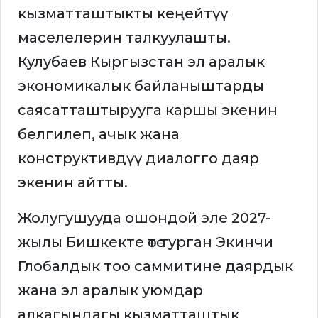
кызматташтыкты кеңейтүү
маселелерин талкуулашты.
Кулубаев Кыргызстан эл аралык
экономикалык байланыштарды
саясатташтырууга каршы экенин
белгилеп, ачык жана
конструктивдүү диалогго даяр
экенин айтты.
Жолугушууда ошондой эле 2027-
жылы Бишкекте өтө турган Экинчи
Глобалдык тоо саммитине даярдык
жана эл аралык уюмдар
алкагындагы кызматташтык