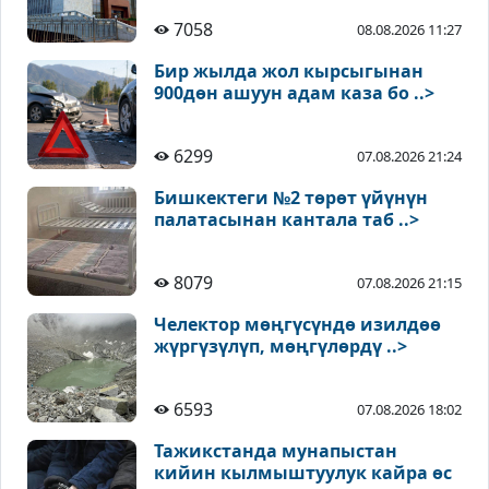
7058
08.08.2026 11:27
Бир жылда жол кырсыгынан
900дөн ашуун адам каза бо ..>
6299
07.08.2026 21:24
Бишкектеги №2 төрөт үйүнүн
палатасынан кантала таб ..>
8079
07.08.2026 21:15
Челектор мөңгүсүндө изилдөө
жүргүзүлүп, мөңгүлөрдү ..>
6593
07.08.2026 18:02
Тажикстанда мунапыстан
кийин кылмыштуулук кайра өс