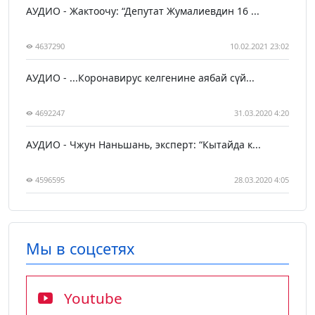
АУДИО - Жактоочу: “Депутат Жумалиевдин 16 ...
4637290
10.02.2021 23:02
АУДИО - ...Коронавирус келгенине аябай сүй...
4692247
31.03.2020 4:20
АУДИО - Чжун Наньшань, эксперт: “Кытайда к...
4596595
28.03.2020 4:05
Мы в соцсетях
Youtube