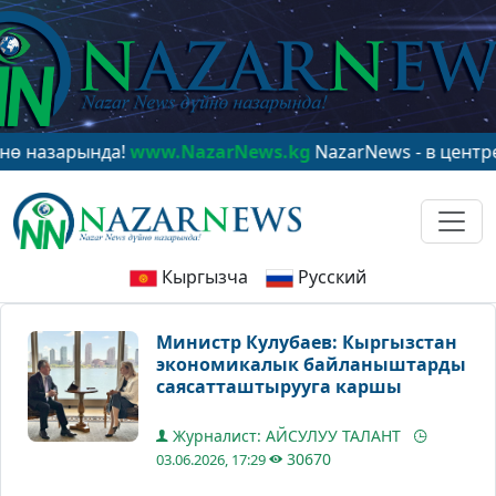
арында!
www.NazarNews.kg
NazarNews - в центре миро
Кыргызча
Русский
Министр Кулубаев: Кыргызстан
экономикалык байланыштарды
саясатташтырууга каршы
Журналист: АЙСУЛУУ ТАЛАНТ
30670
03.06.2026, 17:29