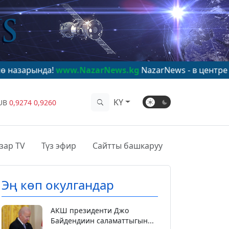
!
www.NazarNews.kg
NazarNews - в центре мирового в
KY
UB
0,9274
0,9260
зар TV
Түз эфир
Сайтты башкаруу
Эң көп окулгандар
АКШ президенти Джо
Байдендиин саламаттыгын...