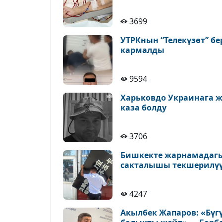
3699
УТРКнын “Телекүзөт” бе
кармалды
9594
Харьковдо Украинага 
каза болду
3706
Бишкекте жарнамадагы
сакталышы текшерилү
4247
Акылбек Жапаров: «Бүг