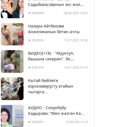
Садыбакасованын экс-жол...
5656990
08.06.2023 14:02
Назира Айтбекова
Анжеликанын бетин ачты
5553076
17.07.2022 16:50
ВИДЕО(+18) - "Муунтуп,
башына секирип". Өс...
5481976
14.07.2020 15:19
Кытай бийлиги
5392744
29.02.2020 23:43
коронавирусту атайын
чыгарга...
АУДИО - Сонунбүбү
Кадырова: “Мен жазган Ка...
5036407
15.09.2021 6:18