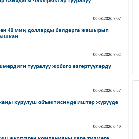
ор Азиядагы чакырыктар тууралуу
06.08.2026 7:07
нен 40 миң долларды балдарга жашырып
ылышкан
06.08.2026 7:02
мердиги тууралуу жобого өзгөртүүлөрдү
06.08.2026 6:57
 жаңы курулуш объектисинде иштер жүрүүдө
06.08.2026 6:49
луш жүргүзгөн компанияны кара тизмеге