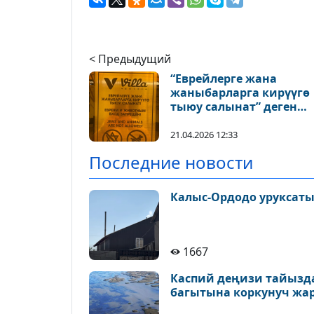
< Предыдущий
“Еврейлерге жана
жаныбарларга кирүүгө
тыюу салынат” деген
жазуу талкуу жаратты
21.04.2026 12:33
Последние новости
Калыс-Ордодо уруксаты
1667
Каспий деңизи тайызда
багытына коркунуч жа