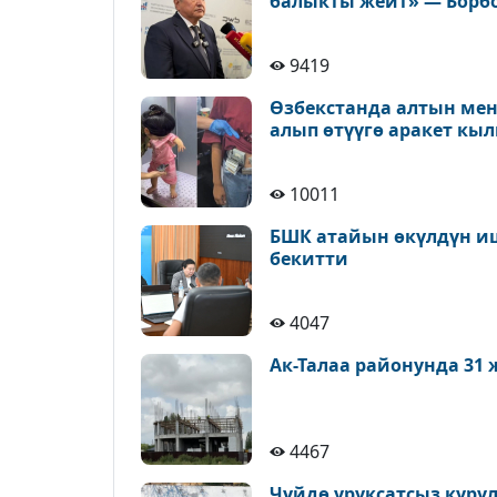
балыкты жейт» — Борб
9419
Өзбекстанда алтын ме
алып өтүүгө аракет к
10011
БШК атайын өкүлдүн иш
бекитти
4047
Ак-Талаа районунда 31
4467
Чүйдө уруксатсыз куру