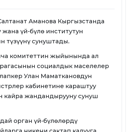
Салтанат Аманова Кыргызстанда
жана үй-бүлө институтун
н түзүүнү сунуштады.
нча комитеттин жыйынында ал
рагасынын социалдык маселелер
алапкер Улан Маматкановдун
истрлер кабинетине караштуу
н кайра жандандырууну сунуш
дай орган үй-бүлөлөрдү
йларга никени сактап калууга