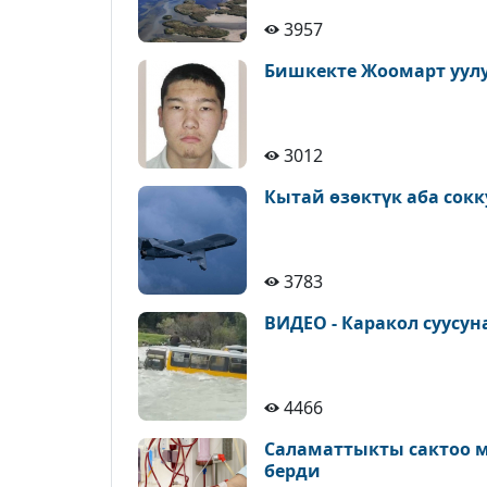
3957
Бишкекте Жоомарт уулу
3012
Кытай өзөктүк аба сок
3783
ВИДЕО - Каракол суусу
4466
Саламаттыкты сактоо 
берди