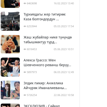
6463698
16.02.2023 13:40
Түркиядагы жер титирөө:
Каза болгондордун ...
6253944
05.03.2023 17:54
Жаш жубайлар нике түнүндө
табышмактуу түрд...
6018453
05.06.2023 10:51
Алекса Грассо: Мен
Шевченкого реванш берүү...
5897973
06.03.2023 12:49
Элдик пикир: Анжелика
Айчүрөк Иманалиеваны...
5726254
22.06.2022 10:58
ЭКСКЛЮЗИВ - Сайкал