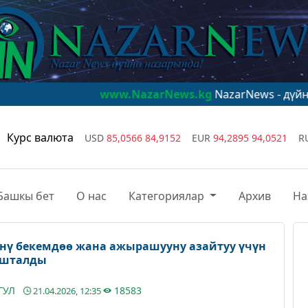
www.NazarNews.kg
NazarNews - дүйнө назарында
Курс валюта
USD
85,0566
84,9152
EUR
94,2895
94,0521
R
Башкы бет
О нас
Категориялар
Архив
На
нү бекемдөө жана ажырашууну азайтуу үчүн
нушталды
ГУЛ
18583
21.04.2026, 12:35