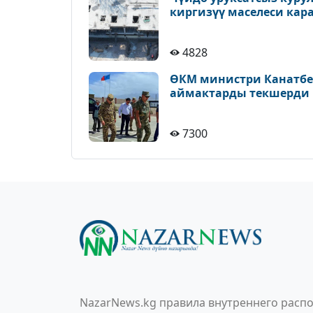
киргизүү маселеси кар
4828
ӨКМ министри Канатбек
аймактарды текшерди
7300
NazarNews.kg правила внутреннего распо