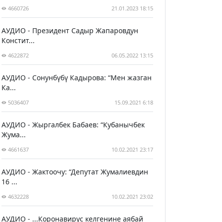
4660726
21.01.2023 18:15
АУДИО - Президент Садыр Жапаровдун
Констит...
4622872
06.05.2022 13:15
АУДИО - Сонунбүбү Кадырова: “Мен жазган
Ка...
5036407
15.09.2021 6:18
АУДИО - Жыргалбек Бабаев: “Кубанычбек
Жума...
4661637
10.02.2021 23:17
АУДИО - Жактоочу: “Депутат Жумалиевдин
16 ...
4632228
10.02.2021 23:02
АУДИО - ...Коронавирус келгенине аябай