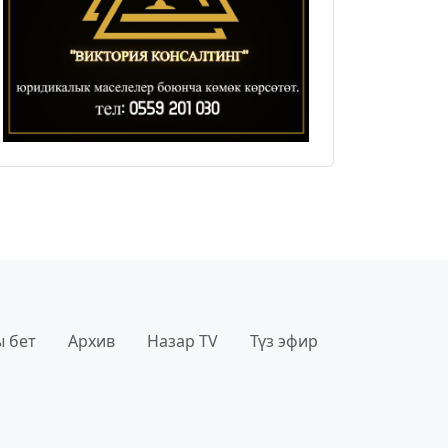
 бет
Архив
Назар TV
Түз эфир