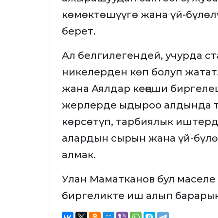
көмөктөшүүгө жана үй-бүлөл
берет.
Ал белгилегендей, учурда с
никелерден көп болуп жатат.
жана Аялдар кеңеши биргелеш
жерлерде ыдыроо алдында т
көрсөтүп, тарбиялык иштерд
алардын сырын жана үй-бүл
алмак.
Улан Маматканов бул маселе
биргеликте иш алып барары