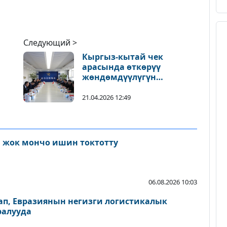
Следующий >
Кыргыз-кытай чек
арасында өткөрүү
жөндөмдүүлүгүн
жогорулатуу боюнча
чаралар талкууланды
21.04.2026 12:49
 жок мончо ишин токтотту
06.08.2026 10:03
п, Евразиянын негизги логистикалык
ралууда