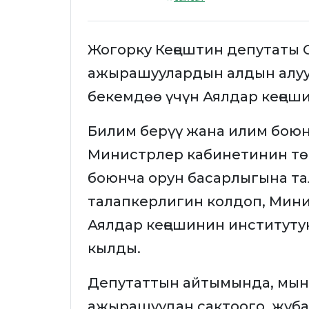
Жогорку Кеңештин депутаты 
ажырашуулардын алдын алуу 
бекемдөө үчүн Аялдар кеңеши
Билим берүү жана илим бою
Министрлер кабинетинин тө
боюнча орун басарлыгына т
талапкерлигин колдоп, Мин
Аялдар кеңешинин институту
кылды.
Депутаттын айтымында, мын
ажырашуудан сактоого, жуба