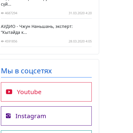
сүй...
4687294
31.03.2020 4:20
АУДИО - Чжун Наньшань, эксперт:
“Кытайда к...
4591856
28.03.2020 4:05
Мы в соцсетях
Youtube
Instagram