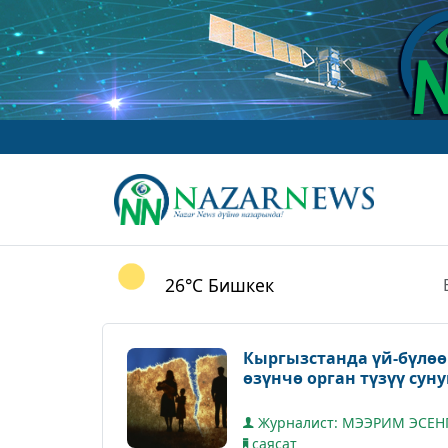
26°C
Бишкек
Кыргызстанда үй-бүлөө
өзүнчө орган түзүү су
Журналист: МЭЭРИМ ЭСЕН
саясат