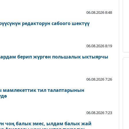
06.08.2026 8:48
рүүсүнүн редакторун сабоого шектүү
06.08.2026 8:19
жардам берип жүргөн польшалык ыктыярчы
06.08.2026 7:26
 мамлекеттик тил талаптарынын
үдө
06.08.2026 7:23
үн чоң балык эмес, ылдам балык жай