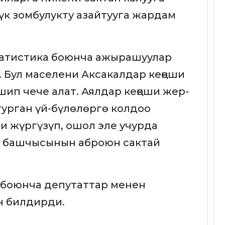
үк зомбулукту азайтууга жардам
татистика боюнча ажырашуулар
 Бул маселени Аксакалдар кеңеши
ип чече алат. Аялдар кеңеши жер-
урган үй-бүлөлөргө колдоо
и жүргүзүп, ошол эле учурда
ө башчысынын аброюн сактай
 боюнча депутаттар менен
н билдирди.