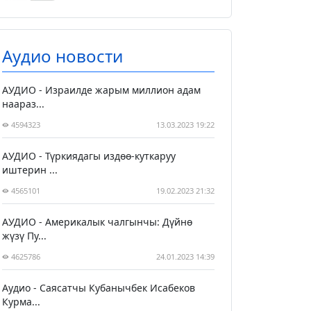
Аудио новости
АУДИО - Израилде жарым миллион адам
наараз...
4594323
13.03.2023 19:22
АУДИО - Түркиядагы издөө-куткаруу
иштерин ...
4565101
19.02.2023 21:32
АУДИО - Америкалык чалгынчы: Дүйнө
жүзү Пу...
4625786
24.01.2023 14:39
Аудио - Саясатчы Кубанычбек Исабеков
Курма...