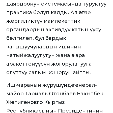
даярдоонун системасында туруктуу
практика болуп калды. Ал өзгөчө
жергиликтүү мамлекеттик
органдардын активдүү катышуусун
белгилеп, бул бардык
катышуучулардын ишинин
натыйжалуулугун жана өз ара
аракеттенүүсүн жогорулатууга
олуттуу салым кошорун айтты.
Иш-чаранын жүрүшүндө генерал-
майор Тариэль Отонбаев Бакытбек
Жетигеновго Кыргыз
Республикасынын Президентинин