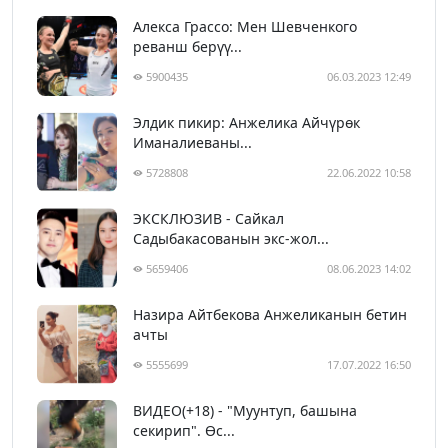
Алекса Грассо: Мен Шевченкого
реванш берүү...
5900435
06.03.2023 12:49
Элдик пикир: Анжелика Айчүрөк
Иманалиеваны...
5728808
22.06.2022 10:58
ЭКСКЛЮЗИВ - Сайкал
Садыбакасованын экс-жол...
5659406
08.06.2023 14:02
Назира Айтбекова Анжеликанын бетин
ачты
5555699
17.07.2022 16:50
ВИДЕО(+18) - "Муунтуп, башына
секирип". Өс...