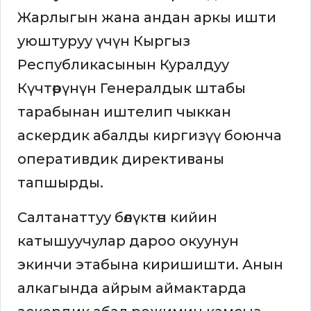
Жарлыгын жана андан аркы ишти
уюштуруу үчүн Кыргыз
Республикасынын Куралдуу
Күчтөрүнүн Генералдык штабы
тарабынан иштелип чыккан
аскердик абалды киргизүү боюнча
оперативдик директиваны
тапшырды.
Салтанаттуу бөлүктөн кийин
катышуучулар дароо окуунун
экинчи этабына киришишти. Анын
алкагында айрым аймактарда