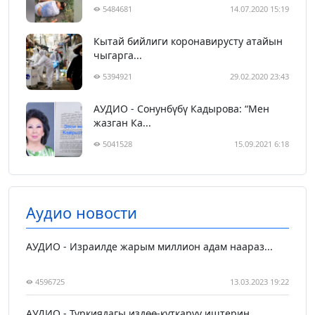
5484681
14.07.2020 15:19
Кытай бийлиги коронавирусту атайын
чыгарга...
5394921
29.02.2020 23:43
АУДИО - Сонунбүбү Кадырова: “Мен
жазган Ка...
5041528
15.09.2021 6:18
Аудио новости
АУДИО - Израилде жарым миллион адам наараз...
4596725
13.03.2023 19:22
АУДИО - Түркиядагы издөө-куткаруу иштерин ...