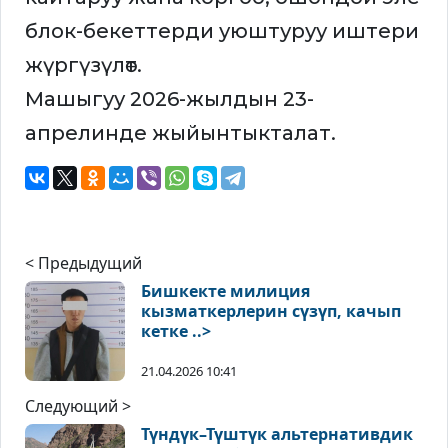
блок-бекеттерди уюштуруу иштери
жүргүзүлөт.
Машыгуу 2026-жылдын 23-
апрелинде жыйынтыкталат.
< Предыдущий
Бишкекте милиция
кызматкерлерин сүзүп, качып
кетке ..>
21.04.2026 10:41
Следующий >
Түндүк–Түштүк альтернативдик