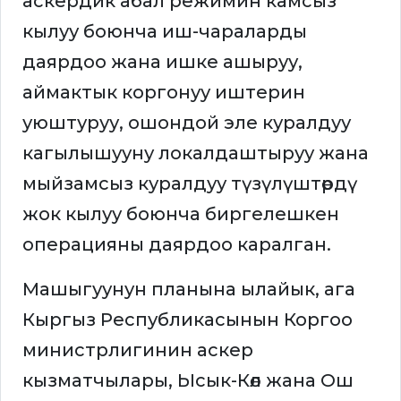
аскердик абал режимин камсыз
кылуу боюнча иш-чараларды
даярдоо жана ишке ашыруу,
аймактык коргонуу иштерин
уюштуруу, ошондой эле куралдуу
кагылышууну локалдаштыруу жана
мыйзамсыз куралдуу түзүлүштөрдү
жок кылуу боюнча биргелешкен
операцияны даярдоо каралган.
Машыгуунун планына ылайык, ага
Кыргыз Республикасынын Коргоо
министрлигинин аскер
кызматчылары, Ысык-Көл жана Ош