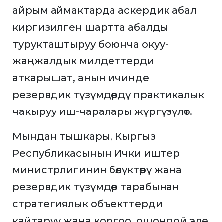
айрым аймактарда аскердик абал
киргизилген шартта абалды
турукташтыруу боюнча окуу-
жаңжалдык милдеттерди
аткарышат, анын ичинде
резервдик түзүмдөрдү практикалык
чакыруу иш-чаралары жүргүзүлөт.
Мындан тышкары, Кыргыз
Республикасынын Ички иштер
министрлигинин бөлүктөрү жана
резервдик түзүмдөр тарабынан
стратегиялык объекттерди
кайтаруу жана коргоо, ошондой эле