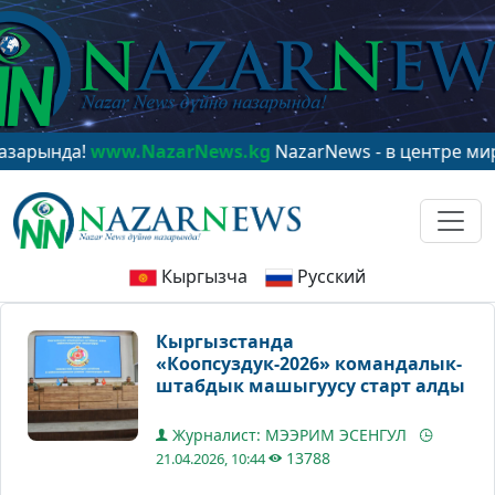
а!
www.NazarNews.kg
NazarNews - в центре мирового 
Кыргызча
Русский
Кыргызстанда
«Коопсуздук-2026» командалык-
штабдык машыгуусу старт алды
Журналист: МЭЭРИМ ЭСЕНГУЛ
13788
21.04.2026, 10:44