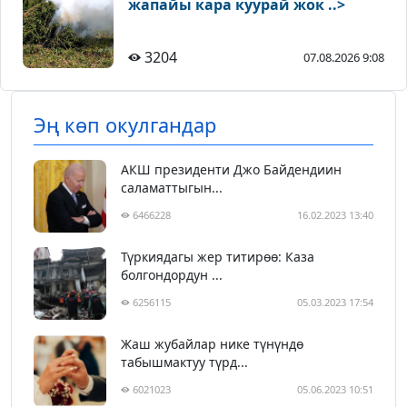
жапайы кара куурай жок ..>
3204
07.08.2026 9:08
Эң көп окулгандар
АКШ президенти Джо Байдендиин
саламаттыгын...
6466228
16.02.2023 13:40
Түркиядагы жер титирөө: Каза
болгондордун ...
6256115
05.03.2023 17:54
Жаш жубайлар нике түнүндө
табышмактуу түрд...
6021023
05.06.2023 10:51