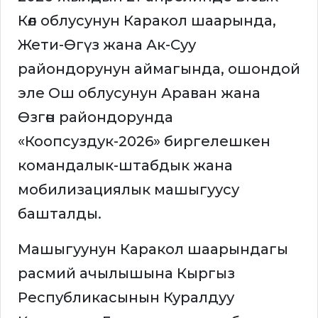
Көл облусунун Каракол шаарында,
Жети-Өгүз жана Ак-Суу
райондорунун аймагында, ошондой
эле Ош облусунун Араван жана
Өзгөн райондорунда
«Коопсуздук-2026» биргелешкен
командалык-штабдык жана
мобилизациялык машыгуусу
башталды.
Машыгуунун Каракол шаарындагы
расмий ачылышына Кыргыз
Республикасынын Куралдуу