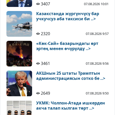
3407
07.08.2026 10:01
Казакстанда жүргүнчүсү бар
учкучсуз аба таксиси би ..>
2320
07.08.2026 9:57
«Көк-Сай» базарындагы өрт
эртең менен өчүрүлдү ..>
3461
07.08.2026 9:56
АКШнын 25 штаты Трамптын
администрациясын сотко бе ..>
2649
07.08.2026 9:50
УКМК: Чолпон-Атада ишкерден
акча талап кылган төрт ..>