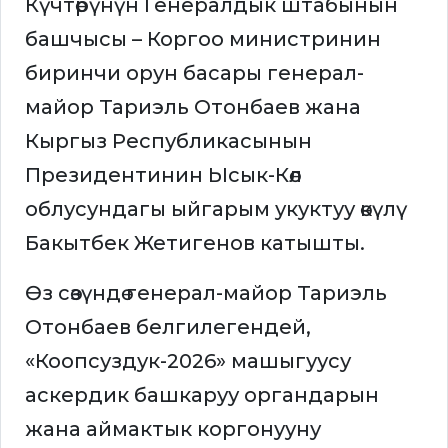
Күчтөрүнүн Генералдык штабынын
башчысы – Коргоо министринин
биринчи орун басары генерал-
майор Тариэль Отонбаев жана
Кыргыз Республикасынын
Президентинин Ысык-Көл
облусундагы ыйгарым укуктуу өкүлү
Бакытбек Жетигенов катышты.
Өз сөзүндө генерал-майор Тариэль
Отонбаев белгилегендей,
«Коопсуздук-2026» машыгуусу
аскердик башкаруу органдарын
жана аймактык коргонууну