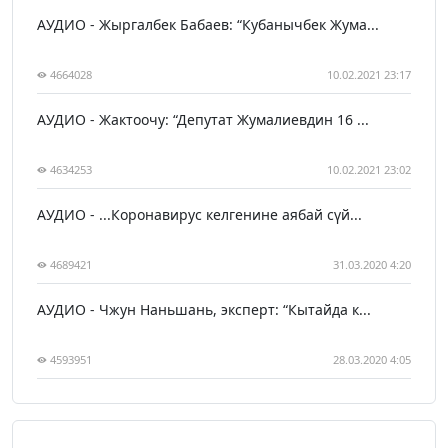
АУДИО - Жыргалбек Бабаев: “Кубанычбек Жума...
4664028
10.02.2021 23:17
АУДИО - Жактоочу: “Депутат Жумалиевдин 16 ...
4634253
10.02.2021 23:02
АУДИО - ...Коронавирус келгенине аябай сүй...
4689421
31.03.2020 4:20
АУДИО - Чжун Наньшань, эксперт: “Кытайда к...
4593951
28.03.2020 4:05