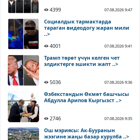
4399
07.08.2026 9:47
Социалдык тармактарда
тараган видеодогу жаран мили
..>
4001
07.08.2026 9:41
Трамп төрөт үчүн келген чет
элдиктерге эшикти жапт ..>
5036
07.08.2026 9:36
Өзбекстандын Өкмөт башчысы
Абдулла Арипов Кыргызст ..>
2746
07.08.2026 9:35
Ош мэриясы: Ак-Бууранын
жээгине жаңы базар курулба ..>