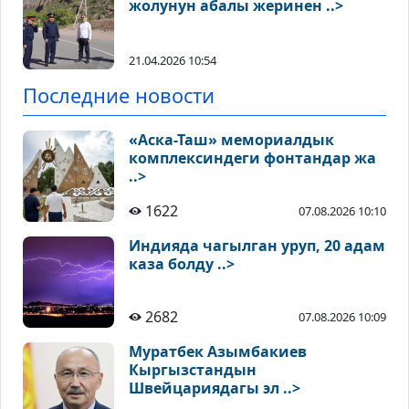
жолунун абалы жеринен ..>
21.04.2026 10:54
Последние новости
«Аска-Таш» мемориалдык
комплексиндеги фонтандар жа
..>
1622
07.08.2026 10:10
Индияда чагылган уруп, 20 адам
каза болду ..>
2682
07.08.2026 10:09
Муратбек Азымбакиев
Кыргызстандын
Швейцариядагы эл ..>