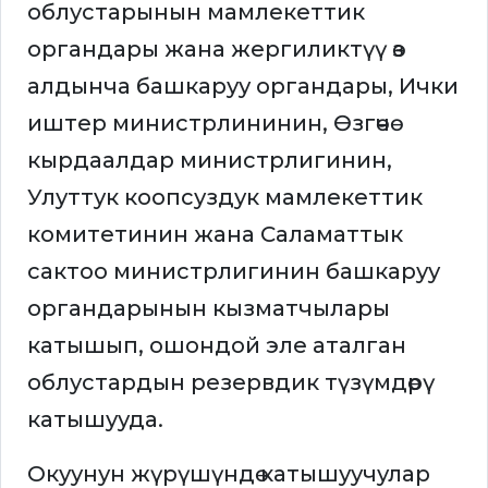
облустарынын мамлекеттик
органдары жана жергиликтүү өз
алдынча башкаруу органдары, Ички
иштер министрлининин, Өзгөчө
кырдаалдар министрлигинин,
Улуттук коопсуздук мамлекеттик
комитетинин жана Саламаттык
сактоо министрлигинин башкаруу
органдарынын кызматчылары
катышып, ошондой эле аталган
облустардын резервдик түзүмдөрү
катышууда.
Окуунун жүрүшүндө катышуучулар