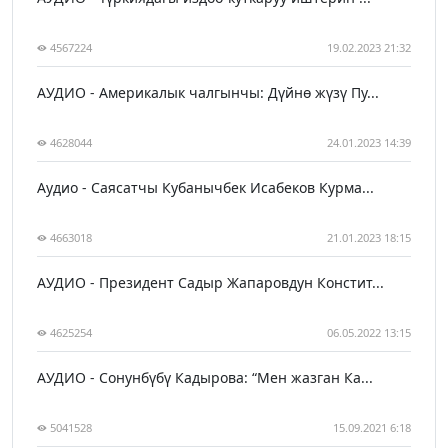
4567224
19.02.2023 21:32
АУДИО - Америкалык чалгынчы: Дүйнө жүзү Пу...
4628044
24.01.2023 14:39
Аудио - Саясатчы Кубанычбек Исабеков Курма...
4663018
21.01.2023 18:15
АУДИО - Президент Садыр Жапаровдун Констит...
4625254
06.05.2022 13:15
АУДИО - Сонунбүбү Кадырова: “Мен жазган Ка...
5041528
15.09.2021 6:18