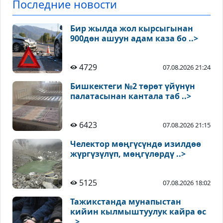
Последние новости
Бир жылда жол кырсыгынан
900дөн ашуун адам каза бо ..>
4729
07.08.2026 21:24
Бишкектеги №2 төрөт үйүнүн
палатасынан кантала таб ..>
6423
07.08.2026 21:15
Челектор мөңгүсүндө изилдөө
жүргүзүлүп, мөңгүлөрдү ..>
5125
07.08.2026 18:02
Тажикстанда мунапыстан
кийин кылмыштуулук кайра өс
..>