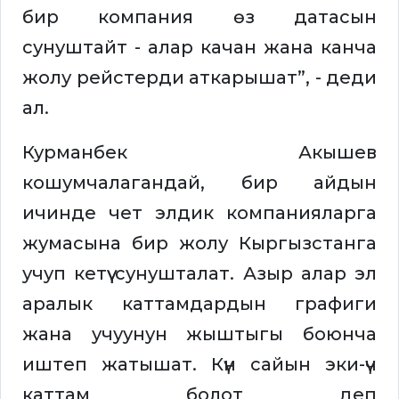
бир компания өз датасын
сунуштайт - алар качан жана канча
жолу рейстерди аткарышат”, - деди
ал.
Курманбек Акышев
кошумчалагандай, бир айдын
ичинде чет элдик компанияларга
жумасына бир жолу Кыргызстанга
учуп кетүү сунушталат. Азыр алар эл
аралык каттамдардын графиги
жана учуунун жыштыгы боюнча
иштеп жатышат. Күн сайын эки-үч
каттам болот деп