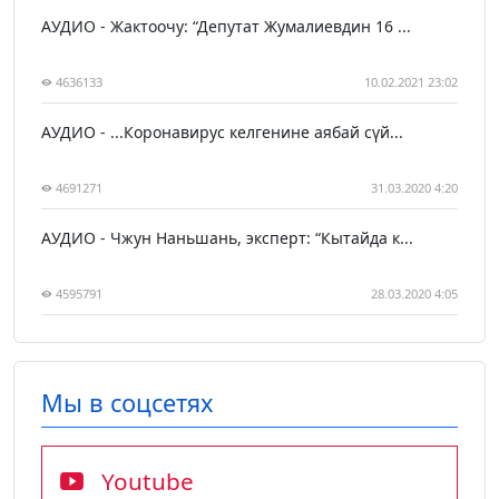
АУДИО - Жактоочу: “Депутат Жумалиевдин 16 ...
4636133
10.02.2021 23:02
АУДИО - ...Коронавирус келгенине аябай сүй...
4691271
31.03.2020 4:20
АУДИО - Чжун Наньшань, эксперт: “Кытайда к...
4595791
28.03.2020 4:05
Мы в соцсетях
Youtube