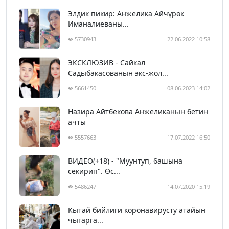
Элдик пикир: Анжелика Айчүрөк
Иманалиеваны...
5730943
22.06.2022 10:58
ЭКСКЛЮЗИВ - Сайкал
Садыбакасованын экс-жол...
5661450
08.06.2023 14:02
Назира Айтбекова Анжеликанын бетин
ачты
5557663
17.07.2022 16:50
ВИДЕО(+18) - "Муунтуп, башына
секирип". Өс...
5486247
14.07.2020 15:19
Кытай бийлиги коронавирусту атайын
чыгарга...