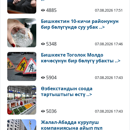
4885
07.08.2026 17:51
Бишкектин 10-кичи районунун
бир бөлүгүндө суу убак ..>
5348
07.08.2026 17:46
Бишкекте Тоголок Молдо
көчөсүнүн бир бөлүгү убакты ..>
5904
07.08.2026 17:43
Өзбекстандын соода
тартыштыгы өстү ..>
5036
07.08.2026 17:43
Жалал-Абадда курулуш
компаниясына айып пул