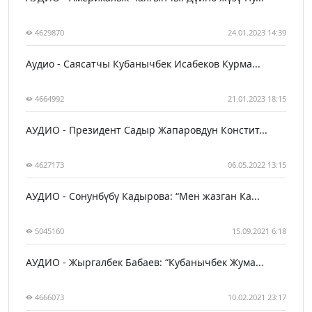
4629870
24.01.2023 14:39
Аудио - Саясатчы Кубанычбек Исабеков Курма...
4664992
21.01.2023 18:15
АУДИО - Президент Садыр Жапаровдун Констит...
4627173
06.05.2022 13:15
АУДИО - Сонунбүбү Кадырова: “Мен жазган Ка...
5045160
15.09.2021 6:18
АУДИО - Жыргалбек Бабаев: “Кубанычбек Жума...
4666073
10.02.2021 23:17