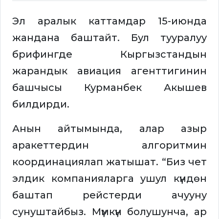
Эл аралык каттамдар 15-июнда
жандана баштайт. Бул тууралуу
брифингде Кыргызстандын
жарандык авиация агенттигинин
башчысы Курманбек Акышев
билдирди.
Анын айтымында, алар азыр
аракеттердин алгоритмин
координациялап жатышат. “Биз чет
элдик компанияларга ушул күндөн
баштап рейстерди ачууну
сунуштайбыз. Мүмкүн болушунча, ар