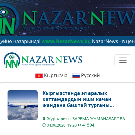
назарында!
www.NazarNews.kg
NazarNews - в центре ми
Кыргызча
Русский
Кыргызстанда эл аралык
каттамдардын иши качан
жандана баштай турганы
белгилүү болду
Журналист: ЗАРЕМА ЖУМАНАЗАРОВА
41594
04.06.2020, 19:20