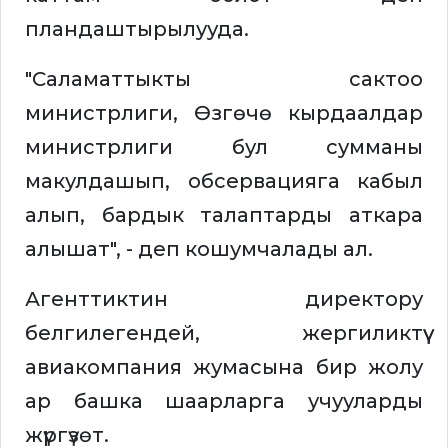
пландаштырылууда.
"Саламаттыкты сактоо
министрлиги, Өзгөчө кырдаалдар
министрлиги бул сумманы
макулдашып, обсервацияга кабыл
алып, бардык талаптарды аткара
алышат", - деп кошумчалады ал.
Агенттиктин директору
белгилегендей, жергиликтүү
авиакомпания жумасына бир жолу
ар башка шаарларга учууларды
жүргүзөт.