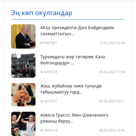
Эң көп окулгандар
АКШ президенти Джо Байдендиин
саламаттыгын...
6467821
16.02.2023 13:40
Түркиядагы жер титирөө: Каза
болгондордун ...
6258159
05.03.2023 17:54
Жаш жубайлар нике түнүндө
табышмактуу түрд...
6023221
05.06.2023 10:51
Алекса Грассо: Мен Шевченкого
реванш берүү...
5902314
06.03.2023 12:49