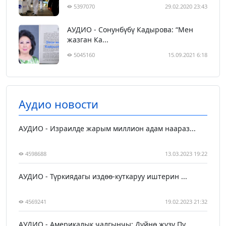
5397070
29.02.2020 23:43
АУДИО - Сонунбүбү Кадырова: “Мен
жазган Ка...
5045160
15.09.2021 6:18
Аудио новости
АУДИО - Израилде жарым миллион адам наараз...
4598688
13.03.2023 19:22
АУДИО - Түркиядагы издөө-куткаруу иштерин ...
4569241
19.02.2023 21:32
АУДИО - Америкалык чалгынчы: Дүйнө жүзү Пу...