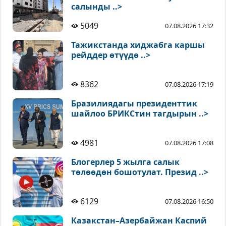
салынды ..>
5049
07.08.2026 17:32
Тажикстанда хиджабга каршы
рейддер өтүүдө ..>
8362
07.08.2026 17:19
Бразилиядагы президенттик
шайлоо БРИКСтин тагдырын ..>
4981
07.08.2026 17:08
Блогерлер 5 жылга салык
төлөөдөн бошотулат. Презид ..>
6129
07.08.2026 16:50
Казакстан–Азербайжан Каспий