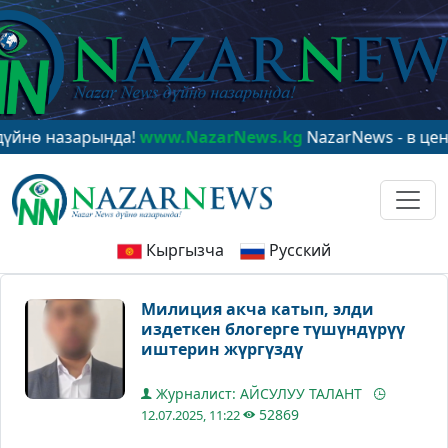
назарында!
www.NazarNews.kg
NazarNews - в центре м
Кыргызча
Русский
Милиция акча катып, элди
издеткен блогерге түшүндүрүү
иштерин жүргүздү
Журналист: АЙСУЛУУ ТАЛАНТ
52869
12.07.2025, 11:22