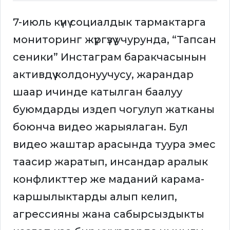
7-июль күнү социалдык тармактарга
мониторинг жүргүзүү учурунда, “Тапсан
сеники” Инстаграм баракчасынын
активдүү колдонуучусу, жарандар
шаар ичинде катылган баалуу
буюмдарды издеп чогулуп жатканы
боюнча видео жарыялаган. Бул
видео жаштар арасында туура эмес
таасир жаратып, инсандар аралык
конфликттер же маданий карама-
каршылыктарды алып келип,
агрессияны жана сабырсыздыкты