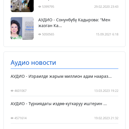
5399795
29.02.2020 23:43
АУДИО - Сонунбүбү Кадырова: “Мен
жазган Ка...
5050565
15.09.2021 6:18
Аудио новости
АУДИО - Израилде жарым миллион адам наараз...
4601067
13.03.2023 19:22
АУДИО - Түркиядагы издөө-куткаруу иштерин ...
4571614
19.02.2023 21:32