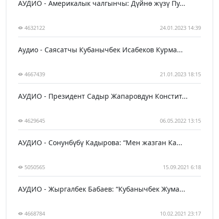
АУДИО - Америкалык чалгынчы: Дүйнө жүзү Пу...
4632122
24.01.2023 14:39
Аудио - Саясатчы Кубанычбек Исабеков Курма...
4667439
21.01.2023 18:15
АУДИО - Президент Садыр Жапаровдун Констит...
4629645
06.05.2022 13:15
АУДИО - Сонунбүбү Кадырова: “Мен жазган Ка...
5050565
15.09.2021 6:18
АУДИО - Жыргалбек Бабаев: “Кубанычбек Жума...
4668784
10.02.2021 23:17