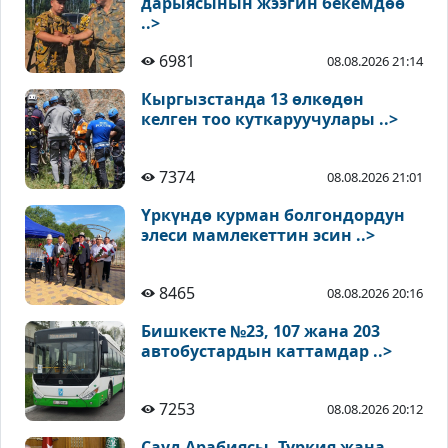
дарыясынын жээгин бекемдөө
..>
6981
08.08.2026 21:14
Кыргызстанда 13 өлкөдөн
келген тоо куткаруучулары ..>
7374
08.08.2026 21:01
Үркүндө курман болгондордун
элеси мамлекеттин эсин ..>
8465
08.08.2026 20:16
Бишкекте №23, 107 жана 203
автобустардын каттамдар ..>
7253
08.08.2026 20:12
Сауд Арабиясы, Түркия жана