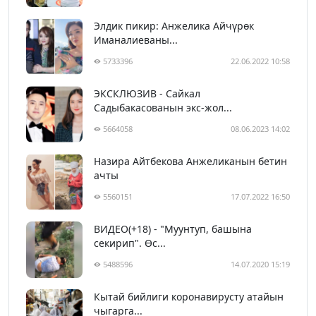
Элдик пикир: Анжелика Айчүрөк
Иманалиеваны...
5733396
22.06.2022 10:58
ЭКСКЛЮЗИВ - Сайкал
Садыбакасованын экс-жол...
5664058
08.06.2023 14:02
Назира Айтбекова Анжеликанын бетин
ачты
5560151
17.07.2022 16:50
ВИДЕО(+18) - "Муунтуп, башына
секирип". Өс...
5488596
14.07.2020 15:19
Кытай бийлиги коронавирусту атайын
чыгарга...