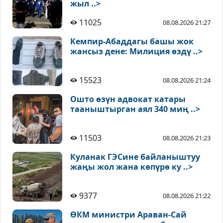
жыл ..>
11025
08.08.2026 21:27
Кемпир-Абаддагы башы жок
жансыз дене: Милиция өздү ..>
15523
08.08.2026 21:24
Ошто өзүн адвокат катары
тааныштырган аял 340 миң ..>
11503
08.08.2026 21:23
Куланак ГЭСине байланыштуу
жаңы жол жана көпүрө ку ..>
9377
08.08.2026 21:22
ӨКМ министри Араван-Сай