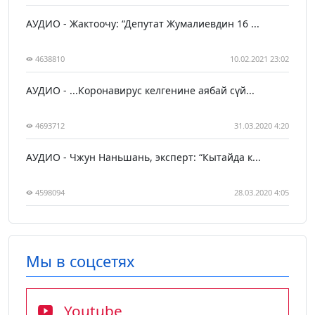
АУДИО - Жактоочу: “Депутат Жумалиевдин 16 ...
4638810
10.02.2021 23:02
АУДИО - ...Коронавирус келгенине аябай сүй...
4693712
31.03.2020 4:20
АУДИО - Чжун Наньшань, эксперт: “Кытайда к...
4598094
28.03.2020 4:05
Мы в соцсетях
Youtube