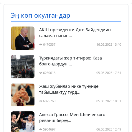
Эң көп окулгандар
АКШ президенти Джо Байдендиин
саламаттыгын...
6470337
16.02.2023 13:40
Түркиядагы жер титирөө: Каза
болгондордун ...
6260615
05.03.2023 17:54
Жаш жубайлар нике түнүндө
табышмактуу түрд...
6025769
05.06.2023 10:51
Алекса Грассо: Мен Шевченкого
реванш берүү...
5904697
06.03.2023 12:49