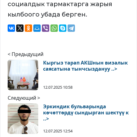
социалдык тармактарга жарыя
кылбоого убада берген.
< Предыдущий
Кыргыз тарап АКШнын визалык
саясатына тынчсыздануу ..>
12.07.2025 10:58
Следующий >
Эркиндик бульварында
көчөттөрдү сындырган шектүү к
..>
12.07.2025 12:54