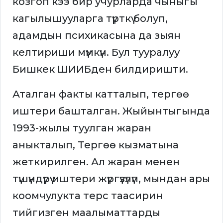
козгоп кээ бир учурларда чыныгы
кагылышууларга түрткү болуп,
адамдын психикасына да зыян
келтириши мүмкүн. Бул тууралуу
Бишкек ШИИБден билдиришти.
Аталган факты катталып, тергөө
иштери башталган. Жыйынтыгында
1993-жылы туулган жаран
аныкталып, Тергөө кызматына
жеткирилген. Ал жаран менен
түшүндүрүү иштери жүргүзүлүп, мындан ары
коомчулукта терс таасирин
тийгизген маалыматтарды