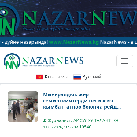
 назарында!
www.NazarNews.kg
NazarNews - в центре 
Кыргызча
Русский
Минералдык жер
семирткичтерди негизсиз
кымбаттатпоо боюнча рейд
өтүүдө
Журналист: АЙСУЛУУ ТАЛАНТ
10540
11.05.2026, 10:32