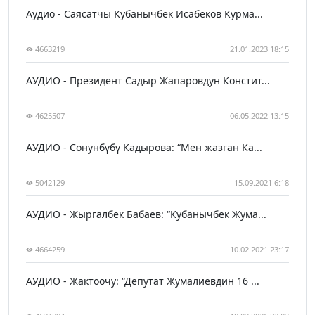
Аудио - Саясатчы Кубанычбек Исабеков Курма...
4663219
21.01.2023 18:15
АУДИО - Президент Садыр Жапаровдун Констит...
4625507
06.05.2022 13:15
АУДИО - Сонунбүбү Кадырова: “Мен жазган Ка...
5042129
15.09.2021 6:18
АУДИО - Жыргалбек Бабаев: “Кубанычбек Жума...
4664259
10.02.2021 23:17
АУДИО - Жактоочу: “Депутат Жумалиевдин 16 ...