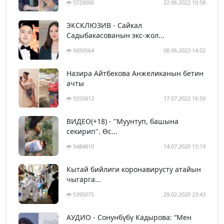
5729000
22.06.2022 10:58
ЭКСКЛЮЗИВ - Сайкал
Садыбакасованын экс-жол...
5659564
08.06.2023 14:02
Назира Айтбекова Анжеликанын бетин
ачты
5555812
17.07.2022 16:50
ВИДЕО(+18) - "Муунтуп, башына
секирип". Өс...
5484810
14.07.2020 15:19
Кытай бийлиги коронавирусту атайын
чыгарга...
5395075
29.02.2020 23:43
АУДИО - Сонунбүбү Кадырова: “Мен