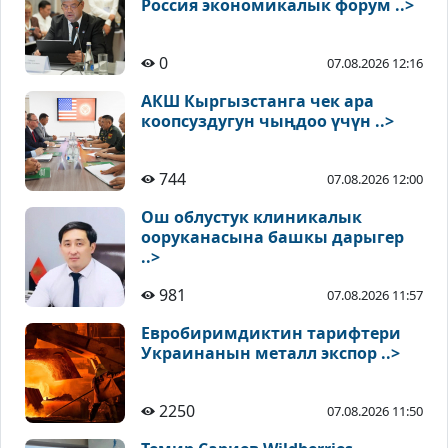
Россия экономикалык форум ..>
0
07.08.2026 12:16
АКШ Кыргызстанга чек ара
коопсуздугун чыңдоо үчүн ..>
744
07.08.2026 12:00
Ош облустук клиникалык
ооруканасына башкы дарыгер
..>
981
07.08.2026 11:57
Евробиримдиктин тарифтери
Украинанын металл экспор ..>
2250
07.08.2026 11:50