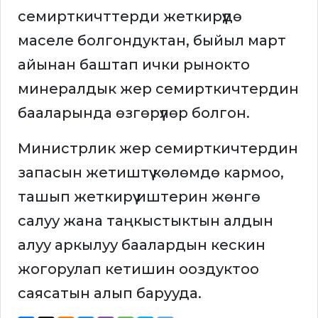
семирткичттерди жеткирүүдө
маселе болгондуктан, быйыл март
айынан баштап ички рынокто
минералдык жер семирткичтердин
бааларында өзгөрүүлөр болгон.
Министрлик жер семирткичтердин
запасын жетиштүү көлөмдө кармоо,
ташып жеткирүү иштерин жөнгө
салуу жана таңкыстыктын алдын
алуу аркылуу баалардын кескин
жогорулап кетишин ооздуктоо
саясатын алып барууда.