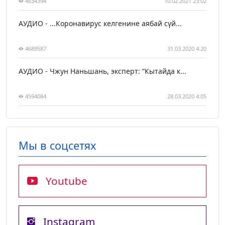
4634394
10.02.2021 23:02
АУДИО - ...Коронавирус келгенине аябай сүй...
4689587
31.03.2020 4:20
АУДИО - Чжун Наньшань, эксперт: “Кытайда к...
4594084
28.03.2020 4:05
Мы в соцсетях
Youtube
Instagram