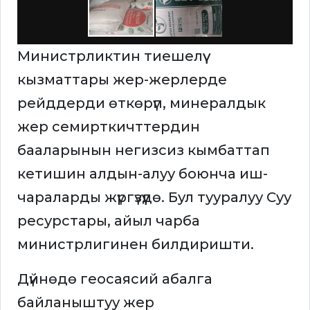
Министрликтин тиешелүү
кызматтары жер-жерлерде
рейддерди өткөрүп, минералдык
жер семирткичттердин
бааларынын негизсиз кымбаттап
кетишин алдын-алуу боюнча иш-
чараларды жүргүзүүдө. Бул тууралуу Cуу
ресурстары, айыл чарба
министрлигинен билдиришти.
Дүйнөдө геосаясий абалга
байланыштуу жер