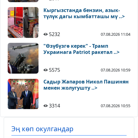
Кыргызстанда бензин, азык-
түлүк дагы кымбатташы мү ..>
5232
07.08.2026 11:04
"Өзүбүзгө керек" - Трамп
Украинага Patriot ракетал ..>
5575
07.08.2026 10:59
Садыр Жапаров Никол Пашинян
менен жолугушту ..>
3314
07.08.2026 10:55
Эң көп окулгандар