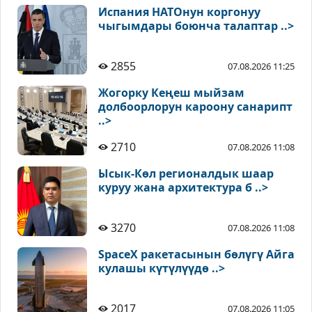
Испания НАТОнун коргонуу
чыгымдары боюнча талаптар ..>
2855
07.08.2026 11:25
Жогорку Кеңеш мыйзам
долбоорлорун кароону санарипт
..>
2710
07.08.2026 11:08
Ысык-Көл регионалдык шаар
куруу жана архитектура б ..>
3270
07.08.2026 11:08
SpaceX ракетасынын бөлүгү Айга
кулашы күтүлүүдө ..>
2017
07.08.2026 11:05