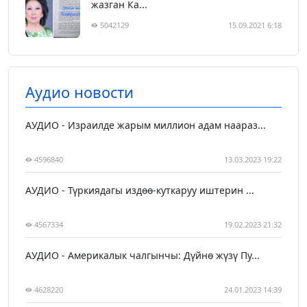
жазган Ка...
5042129
15.09.2021 6:18
Аудио новости
АУДИО - Израилде жарым миллион адам наараз...
4596840
13.03.2023 19:22
АУДИО - Түркиядагы издөө-куткаруу иштерин ...
4567334
19.02.2023 21:32
АУДИО - Америкалык чалгынчы: Дүйнө жүзү Пу...
4628220
24.01.2023 14:39