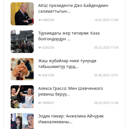
АКШ президенти Джо Байдендиин
саламаттыгын...
6466334
16.02.2023 13:40
Түркиядагы жер титирөө: Каза
болгондордун ...
6256256
05.03.2023 17:54
Жаш жубайлар нике түнүндө
табышмактуу түрд...
6021208
05.06.2023 10:51
Алекса Грассо: Мен Шевченкого
реванш берүү...
5900657
06.03.2023 12:49
Элдик пикир: Анжелика Айчүрөк
Иманалиеваны...