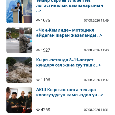
Темир Сариев Wildberries
логистикалык кампаларынын
..>
1075
07.08.2026 11:49
«Чоң-Кеминде» мотоцикл
айдаган жаран жазаланды ..>
1927
07.08.2026 11:40
Кыргызстанда 8–11-август
күндөрү сел жана суу ташк ..>
1196
07.08.2026 11:37
АКШ Кыргызстанга чек ара
коопсуздугун камсыздоо үч ..>
4268
07.08.2026 11:31