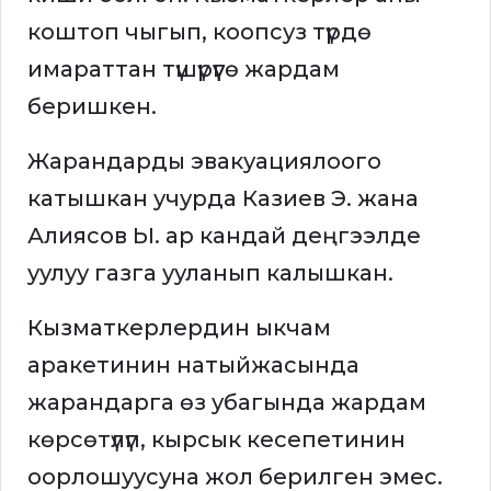
коштоп чыгып, коопсуз түрдө
имараттан түшүрүүгө жардам
беришкен.
Жарандарды эвакуациялоого
катышкан учурда Казиев Э. жана
Алиясов Ы. ар кандай деңгээлде
уулуу газга ууланып калышкан.
Кызматкерлердин ыкчам
аракетинин натыйжасында
жарандарга өз убагында жардам
көрсөтүлүп, кырсык кесепетинин
оорлошуусуна жол берилген эмес.