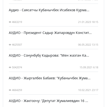
Аудио - Саясатчы Кубанычбек Исабеков Курма...
4663219
21.01.2023 18:15
АУДИО - Президент Садыр Жапаровдун Констит...
4625507
06.05.2022 13:15
АУДИО - Сонунбүбү Кадырова: “Мен жазган Ка...
5042074
15.09.2021 6:18
АУДИО - Жыргалбек Бабаев: “Кубанычбек Жума...
4664259
10.02.2021 23:17
АУДИО - Жактоочу: “Депутат Жумалиевдин 16 ...