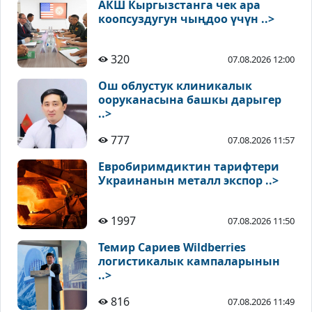
АКШ Кыргызстанга чек ара
коопсуздугун чыңдоо үчүн ..>
320
07.08.2026 12:00
Ош облустук клиникалык
ооруканасына башкы дарыгер
..>
777
07.08.2026 11:57
Евробиримдиктин тарифтери
Украинанын металл экспор ..>
1997
07.08.2026 11:50
Темир Сариев Wildberries
логистикалык кампаларынын
..>
816
07.08.2026 11:49