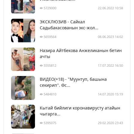
5729000
22.06.2022 10:58
ЭКСКЛЮЗИВ - Сайкал
Садыбакасованын экс-жол...
5659564
08.06.2023 14:02
Назира Айтбекова Анжеликанын бетин
ачты
5555812
17.07.2022 16:50
ВИДЕО(+18) - "Муунтуп, башына
секирип". Өс...
5484810
14.07.2020 15:19
Кытай бийлиги коронавирусту атайын
чыгарга...
5395075
29.02.2020 23:43