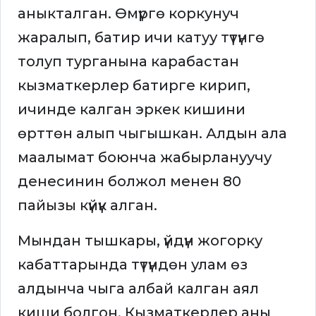
аныкталган. Өмүргө коркунуч
жаралып, батир ичи катуу түтүнгө
толуп турганына карабастан
кызматкерлер батирге кирип,
ичинде калган эркек кишини
өрттөн алып чыгышкан. Алдын ала
маалымат боюнча жабырлануучу
денесинин болжол менен 80
пайызы күйүк алган.
Мындан тышкары, үйдүн жогорку
кабаттарында түтүндөн улам өз
алдынча чыга албай калган аял
киши болгон. Кызматкерлер аны