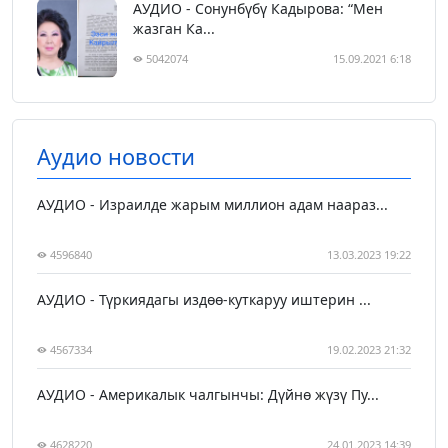
АУДИО - Сонунбүбү Кадырова: “Мен
жазган Ка...
5042074
15.09.2021 6:18
Аудио новости
АУДИО - Израилде жарым миллион адам наараз...
4596840
13.03.2023 19:22
АУДИО - Түркиядагы издөө-куткаруу иштерин ...
4567334
19.02.2023 21:32
АУДИО - Америкалык чалгынчы: Дүйнө жүзү Пу...
4628220
24.01.2023 14:39