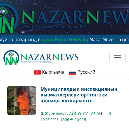
назарында!
www.NazarNews.kg
NazarNews - в центре м
Кыргызча
Русский
Муниципалдык инспекциянын
кызматкерлери өрттөн эки
адамды куткарышты
Журналист: АЙСУЛУУ ТАЛАНТ
15419
10.05.2026, 12:36