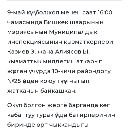
9-май күнү болжол менен саат 16:00
чамасында Бишкек шаарынын
мэриясынын Муниципалдык
инспекциясынын кызматкерлери
Казиев Э. жана Алиясов Ы.
кызматтык милдетин аткарып
жүргөн учурда 10-кичи райондогу
№25 үйдөн коюу түтүн чыгып
жатканын байкашкан.
Окуя болгон жерге барганда көп
кабаттуу турак үйдүн батирлеринин
биринде өрт чыккандыгы