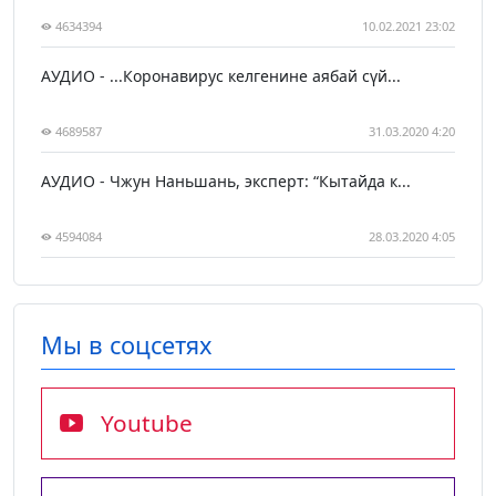
4634394
10.02.2021 23:02
АУДИО - ...Коронавирус келгенине аябай сүй...
4689587
31.03.2020 4:20
АУДИО - Чжун Наньшань, эксперт: “Кытайда к...
4594084
28.03.2020 4:05
Мы в соцсетях
Youtube