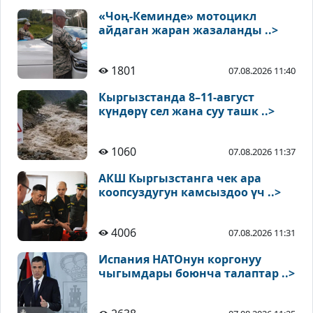
«Чоң-Кеминде» мотоцикл
айдаган жаран жазаланды ..>
1801
07.08.2026 11:40
Кыргызстанда 8–11-август
күндөрү сел жана суу ташк ..>
1060
07.08.2026 11:37
АКШ Кыргызстанга чек ара
коопсуздугун камсыздоо үч ..>
4006
07.08.2026 11:31
Испания НАТОнун коргонуу
чыгымдары боюнча талаптар ..>