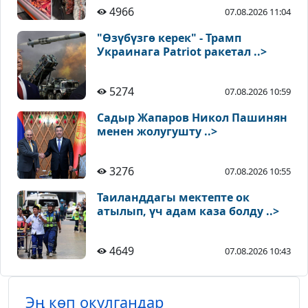
4966
07.08.2026 11:04
"Өзүбүзгө керек" - Трамп
Украинага Patriot ракетал ..>
5274
07.08.2026 10:59
Садыр Жапаров Никол Пашинян
менен жолугушту ..>
3276
07.08.2026 10:55
Таиланддагы мектепте ок
атылып, үч адам каза болду ..>
4649
07.08.2026 10:43
Эң көп окулгандар