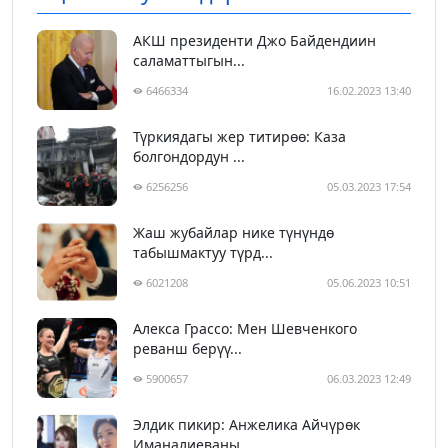
АКШ президенти Джо Байдендиин
саламаттыгын...
6466334
16.02.2023 13:40
Түркиядагы жер титирөө: Каза
болгондордун ...
6256256
05.03.2023 17:54
Жаш жубайлар нике түнүндө
табышмактуу түрд...
6021208
05.06.2023 10:51
Алекса Грассо: Мен Шевченкого
реванш берүү...
5900657
06.03.2023 12:49
Элдик пикир: Анжелика Айчүрөк
Иманалиеваны...