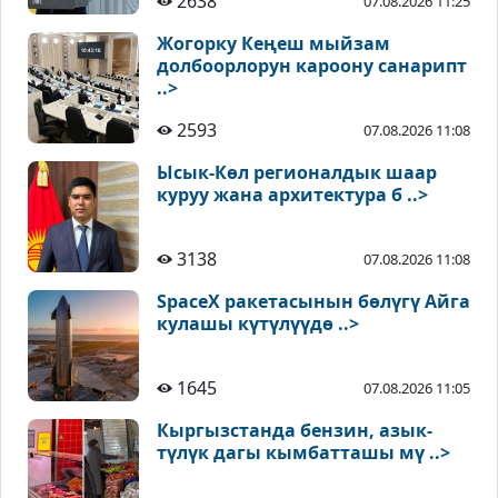
2638
07.08.2026 11:25
Жогорку Кеңеш мыйзам
долбоорлорун кароону санарипт
..>
2593
07.08.2026 11:08
Ысык-Көл регионалдык шаар
куруу жана архитектура б ..>
3138
07.08.2026 11:08
SpaceX ракетасынын бөлүгү Айга
кулашы күтүлүүдө ..>
1645
07.08.2026 11:05
Кыргызстанда бензин, азык-
түлүк дагы кымбатташы мү ..>