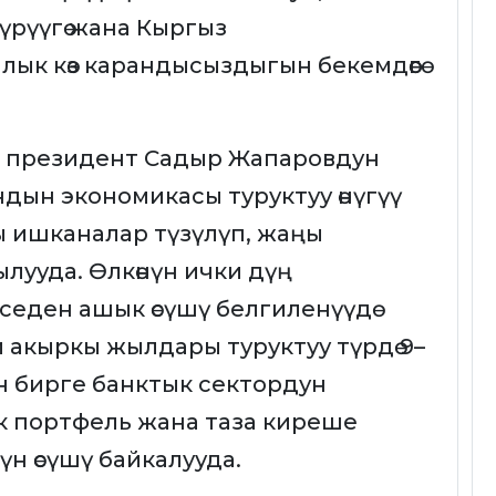
үрүүгө жана Кыргыз
к көз карандысыздыгын бекемдөөгө
 президент Садыр Жапаровдун
ын экономикасы туруктуу өнүгүү
 ишканалар түзүлүп, жаңы
лууда. Өлкөнүн ички дүң
эседен ашык өсүшү белгиленүүдө
 акыркы жылдары туруктуу түрдө 9–
н бирге банктык сектордун
к портфель жана таза киреше
нүн өсүшү байкалууда.