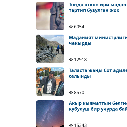
Тоңдо өткөн ири мадан
тартип бузулган жок
6054
Маданият министрлиги 
чакырды
12918
Таласта жаңы Сот адил
салынды
8570
Акыр кыяматтын белгис
кубулуш бир учурда ба
15343