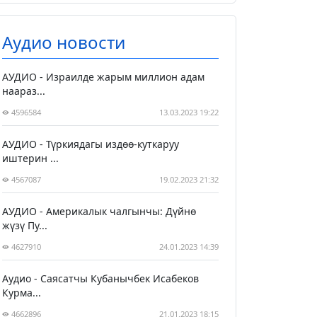
Аудио новости
АУДИО - Израилде жарым миллион адам
наараз...
4596584
13.03.2023 19:22
АУДИО - Түркиядагы издөө-куткаруу
иштерин ...
4567087
19.02.2023 21:32
АУДИО - Америкалык чалгынчы: Дүйнө
жүзү Пу...
4627910
24.01.2023 14:39
Аудио - Саясатчы Кубанычбек Исабеков
Курма...
4662896
21.01.2023 18:15