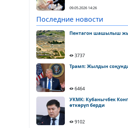
09.05.2026 14:26
Последние новости
Пентагон шашылыш ж
3737
Трамп: Жылдын соңунда
6464
УКМК: Кубанычбек Конг
өткөрүп берди
9102