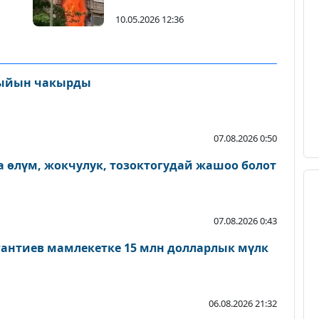
эки адамды куткарышты
10.05.2026 12:36
ыйын чакырды
07.08.2026 0:50
 өлүм, жокчулук, тозоктогудай жашоо болот
07.08.2026 0:43
антиев мамлекетке 15 млн долларлык мүлк
06.08.2026 21:32