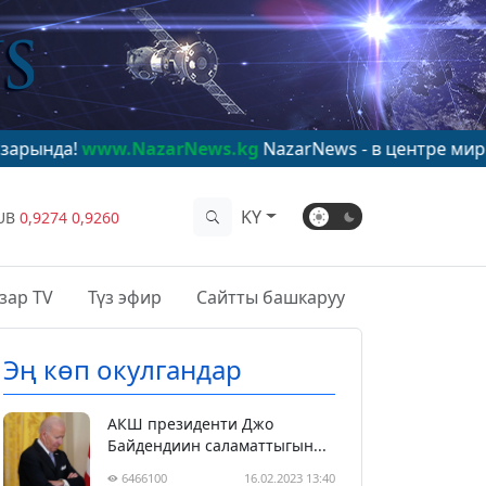
.NazarNews.kg
NazarNews - в центре мирового вниман
KY
UB
0,9274
0,9260
зар TV
Түз эфир
Сайтты башкаруу
Эң көп окулгандар
АКШ президенти Джо
Байдендиин саламаттыгын...
6466100
16.02.2023 13:40