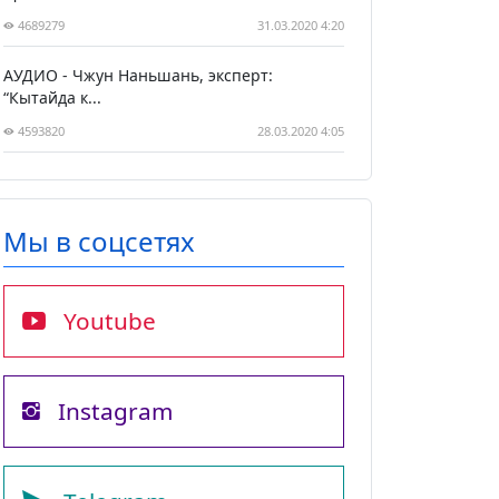
4689279
31.03.2020 4:20
АУДИО - Чжун Наньшань, эксперт:
“Кытайда к...
4593820
28.03.2020 4:05
Мы в соцсетях
Youtube
Instagram