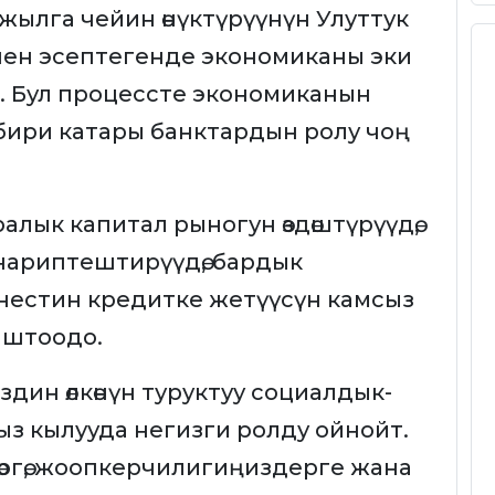
жылга чейин өнүктүрүүнүн Улуттук
ен эсептегенде экономиканы эки
ан. Бул процессте экономиканын
бири катары банктардын ролу чоң
алык капитал рыногун өздөштүрүүдө,
анариптештирүүдө, бардык
естин кредитке жетүүсүн камсыз
аштоодо.
издин өлкөнүн туруктуу социалдык-
ыз кылууда негизги ролду ойнойт.
өргө, жоопкерчилигиңиздерге жана