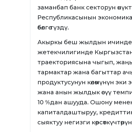
заманбап банк секторун өнүкт
Республикасынын экономикалы
өбөлгө түздү.
Акыркы беш жылдын ичинде
жетекчилигинде Кыргызстанд
траекториясына чыгып, жаңы
тармактар жана багыттар ачы
продуктусунун көлөмүнүн эки 
жана анын жылдык өсүү темпи
10 %дан ашууда. Ошону мене
капиталдаштыруу, кредитти
сыяктуу негизги көрсөткүчтөрү