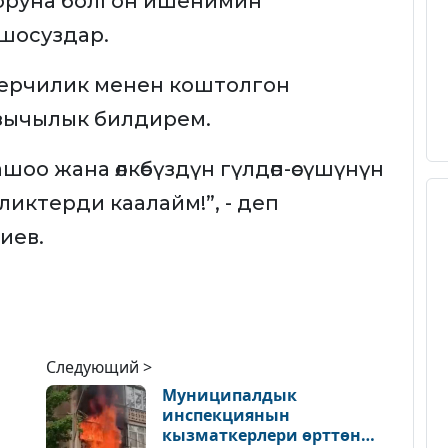
оруна болгон ишенимин
ошосуздар.
керчилик менен коштолгон
зычылык билдирем.
шоо жана өлкөбүздүн гүлдөп-өсүшүнүн
иликтерди каалайм!”, - деп
иев.
Следующий >
Муниципалдык
инспекциянын
кызматкерлери өрттөн