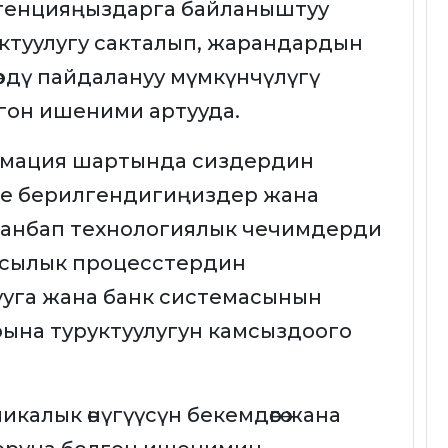
тенцияңыздарга байланыштуу
ктуулугу сакталып, жарандардын
өрдү пайдалануу мүмкүнчүлүгү
лгон ишеними артууда.
рмация шартында сиздердин
ке берилгендигиңиздер жана
заманбап технологиялык чечимдерди
ансылык процесстердин
ууга жана банк системасынын
ына туруктуулугун камсыздоого
калык өнүгүүсүн бекемдөөгө жана