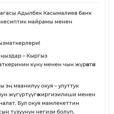
рагасы Адылбек Касымалиев банк
 кесиптик майрамы менен
кызматкерлери!
ңыздар – Кыргыз
ткеринин күнү менен чын жүрөктөн
гы эң маанилүү окуя – улуттук
ун жүгүртүүгө киргизилиши менен
налат. Бул окуя мамлекеттин
ын түзүүнүн негизи болуп,