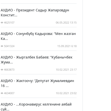
АУДИО - Президент Садыр Жапаровдун
Констит...
4625107
06.05.2022 13:15
АУДИО - Сонунбүбү Кадырова: “Мен жазган
Ка...
5041324
15.09.2021 6:18
АУДИО - Жыргалбек Бабаев: “Кубанычбек
Жума...
4663873
10.02.2021 23:17
АУДИО - Жактоочу: “Депутат Жумалиевдин
16 ...
4634007
10.02.2021 23:02
АУДИО - ...Коронавирус келгенине аябай
сүй...