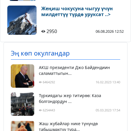
Жеңиш чокусуна чыгуу үчүн
милдеттүү түрдө уруксат ..>
2950
06.08.2026 12:52
Эң көп окулгандар
АКШ президенти Джо Байдендиин
саламаттыгын...
6464292
16.02.2023 13:40
Түркиядагы жер титирөө: Каза
болгондордун ...
6254443
05.03.2023 17:54
Жаш жубайлар нике түнүндө
табышмактуу түрд...