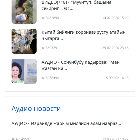
ВИДЕО(+18) - "Муунтуп, башына
секирип". Өс...
5482890
14.07.2020 15:19
Кытай бийлиги коронавирусту атайын
чыгарга...
5393291
29.02.2020 23:43
АУДИО - Сонунбүбү Кадырова: “Мен
жазган Ка...
5038494
15.09.2021 6:18
Аудио новости
АУДИО - Израилде жарым миллион адам наараз...
4594950
13.03.2023 19:22