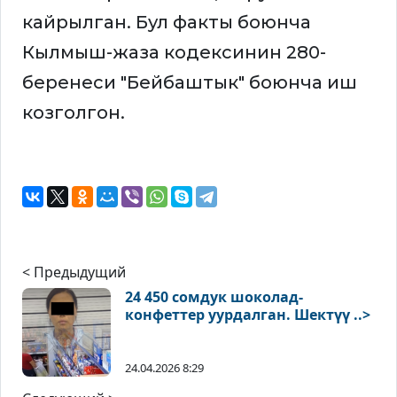
кайрылган. Бул факты боюнча
Кылмыш-жаза кодексинин 280-
беренеси "Бейбаштык" боюнча иш
козголгон.
< Предыдущий
24 450 сомдук шоколад-
конфеттер уурдалган. Шектүү ..>
24.04.2026 8:29