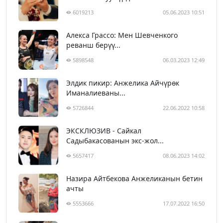
6019213
05.06.2023 10:51
Алекса Грассо: Мен Шевченкого
реванш берүү...
5898548
06.03.2023 12:49
Элдик пикир: Анжелика Айчүрөк
Иманалиеваны...
5726844
22.06.2022 10:58
ЭКСКЛЮЗИВ - Сайкал
Садыбакасованын экс-жол...
5657417
08.06.2023 14:02
Назира Айтбекова Анжеликанын бетин
ачты
5553666
17.07.2022 16:50