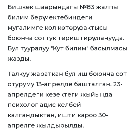
Бишкек шаарындагы №83 жалпы
билим берүү мектебиндеги
мугалимге кол көтөрүү фактысы
боюнча соттук териштирүү уланууда.
Бул тууралуу "Кут билим" басылмасы
жазды.
Талкуу жараткан бул иш боюнча сот
отуруму 13-апрелде башталган. 23-
апрелдеги кезектеги жыйында
психолог адис келбей
калгандыктан, ишти кароо 30-
апрелге жылдырылды.