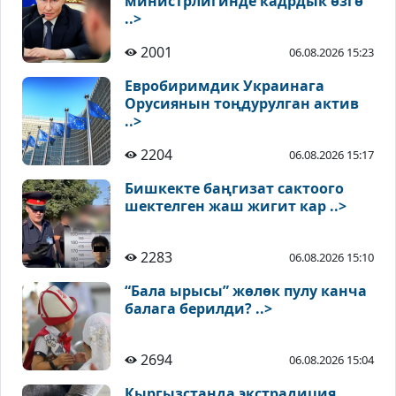
министрлигинде кадрдык өзгө
..>
2001
06.08.2026 15:23
Евробиримдик Украинага
Орусиянын тоңдурулган актив
..>
2204
06.08.2026 15:17
Бишкекте баңгизат сактоого
шектелген жаш жигит кар ..>
2283
06.08.2026 15:10
“Бала ырысы” жөлөк пулу канча
балага берилди? ..>
2694
06.08.2026 15:04
Кыргызстанда экстрадиция