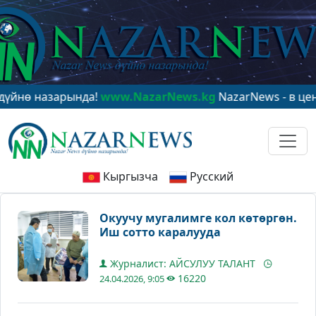
назарында!
www.NazarNews.kg
NazarNews - в центре м
Кыргызча
Русский
Окуучу мугалимге кол көтөргөн.
Иш сотто каралууда
Журналист: АЙСУЛУУ ТАЛАНТ
16220
24.04.2026, 9:05