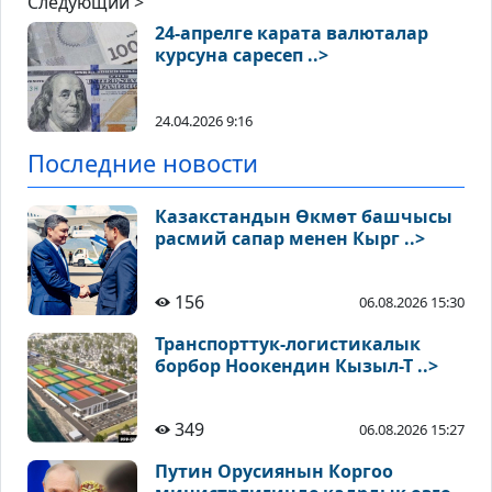
Следующий >
24-апрелге карата валюталар
курсуна саресеп ..>
24.04.2026 9:16
Последние новости
Казакстандын Өкмөт башчысы
расмий сапар менен Кырг ..>
156
06.08.2026 15:30
Транспорттук-логистикалык
борбор Ноокендин Кызыл-Т ..>
349
06.08.2026 15:27
Путин Орусиянын Коргоо