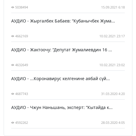
5038494
15.09.2021 6:18
АУДИО - Жыргалбек Бабаев: “Кубанычбек Жума...
4662169
10.02.2021 23:17
АУДИО - Жактоочу: “Депутат Жумалиевдин 16 ...
4632649
10.02.2021 23:02
АУДИО - ...Коронавирус келгенине аябай сүй...
4687743
31.03.2020 4:20
АУДИО - Чжун Наньшань, эксперт: “Кытайда к...
4592262
28.03.2020 4:05