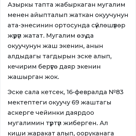
Азыркы тапта жабыркаган мугалим
менен айыпталып жаткан окуучунун
ата-энесинин ортосунда сүйлөшүүлөр
жүрүп жатат. Мугалим өзү да
окуучунун жаш экенин, анын
алдыдагы тагдырын эске алып,
кечирим берүүгө даяр экенин
жашырган жок.
Эске сала кетсек, 16-февралда №83
мектептеги окуучу 69 жаштагы
аскерге чейинки даярдоо
мугалимин түртүп жиберген. Ал
киши жаракат алып, ооруканага