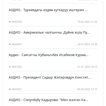
АУДИО - Түркиядагы издөө-куткаруу иштерин ...
4565559
19.02.2023 21:32
АУДИО - Америкалык чалгынчы: Дүйнө жүзү Пу...
4626337
24.01.2023 14:39
Аудио - Саясатчы Кубанычбек Исабеков Курма...
4661282
21.01.2023 18:15
АУДИО - Президент Садыр Жапаровдун Констит...
4623501
06.05.2022 13:15
АУДИО - Сонунбүбү Кадырова: “Мен жазган Ка...