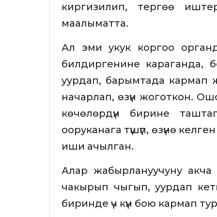
киргизилип, тергөө иште
маалыматта.
Ал эми укук коргоо орган
билдиргенине караганда, 
уурдап, барымтада кармап 
начарлап, өзүн жоготкон. О
көчөлөрдүн бирине ташта
ооруканага түшүп, өзүнө келг
иши ачылган.
Алар жабырлануучуну акча 
чакырып чыгып, уурдап ке
биринде үч күн бою кармап ту