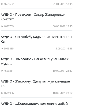
4665602
21.01.2023 18:15
АУДИО - Президент Садыр Жапаровдун
Констит...
4627739
06.05.2022 13:15
АУДИО - Сонунбүбү Кадырова: “Мен жазган
Ка...
5045885
15.09.2021 6:18
АУДИО - Жыргалбек Бабаев: “Кубанычбек
Жума...
4666811
10.02.2021 23:17
АУДИО - Жактоочу: “Депутат Жумалиевдин
16 ...
4636956
10.02.2021 23:02
АУДИО - ...Коронавирус келгенине аябай