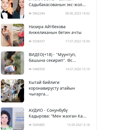
Садыбакасованын экс-жол...
5662244
08.06.2023 14:02
Назира Айтбекова
Анжеликанын бетин ачты
5558337
17.07.2022 16:50
ВИДЕО(+18) - "Муунтуп,
башына секирип". Өс...
5486958
14.07.2020 15:19
Кытай бийлиги
5397827
29.02.2020 23:43
коронавирусту атайын
чыгарга...
АУДИО - Сонунбүбү
Кадырова: “Мен жазган Ка...
5045885
15.09.2021 6:18