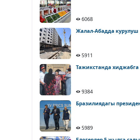
6068
Жалал-Абадда курулуш
5911
Тажикстанда хиджабга
9384
Бразилиядагы президе
5989
Блогерлер 5 жылга сал