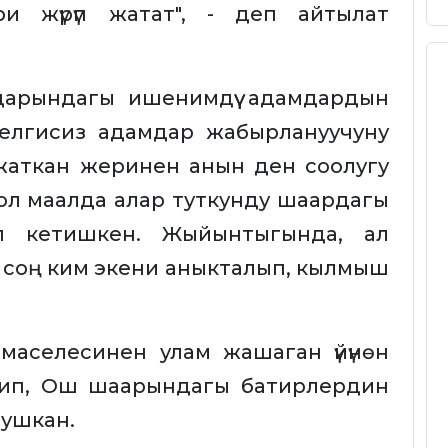
ри жүрүп жатат", - деп айтылат
дарындагы ишенимдүү адамдардын
белгисиз адамдар жабырлануучуну
жаткан жеринен анын ден соолугу
шол маалда алар туткунду шаардагы
п кетишкен. Жыйынтыгында, ал
ен соң ким экени аныкталып, кылмыш
маселесинен улам жашаган үйүнөн
тип, Ош шаарындагы батирлердин
рушкан.