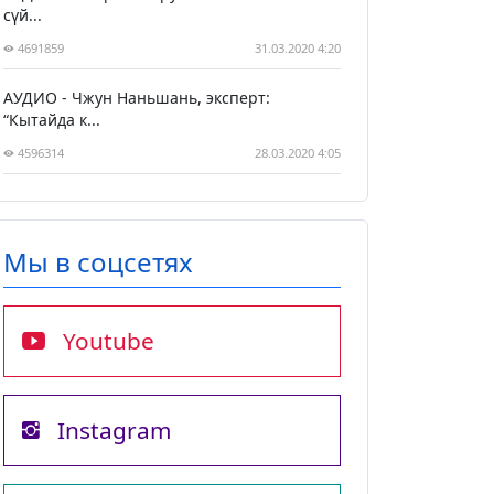
сүй...
4691859
31.03.2020 4:20
АУДИО - Чжун Наньшань, эксперт:
“Кытайда к...
4596314
28.03.2020 4:05
Мы в соцсетях
Youtube
Instagram