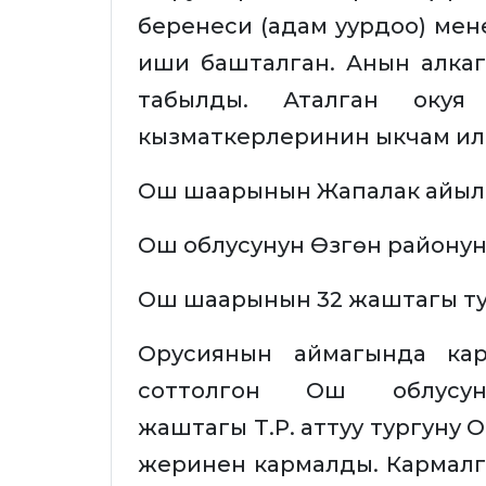
беренеси (адам уурдоо) мене
иши башталган. Анын алка
табылды. Аталган оку
кызматкерлеринин ыкчам или
Ош шаарынын Жапалак айылын
Ош облусунун Өзгөн районуну
Ош шаарынын 32 жаштагы тур
Орусиянын аймагында ка
соттолгон Ош облусу
жаштагы Т.Р. аттуу тургуну
жеринен кармалды. Кармалг