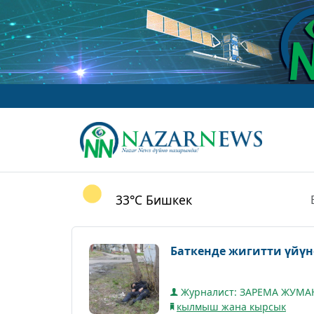
w
33°C
Бишкек
Баткенде жигитти үйү
Журналист: ЗАРЕМА ЖУМ
кылмыш жана кырсык