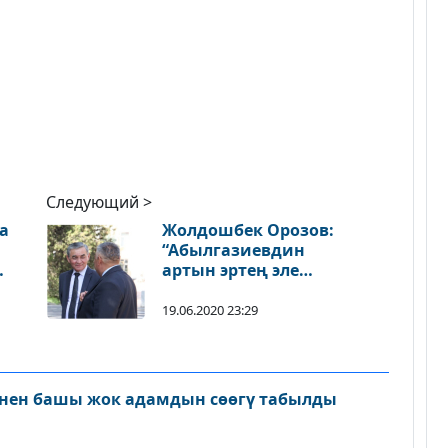
Следующий >
а
Жолдошбек Орозов:
“Абылгазиевдин
артын эртең эле
чукуп башташат”
19.06.2020 23:29
нен башы жок адамдын сөөгү табылды