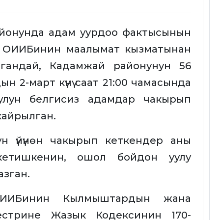
районунда адам уурдоо фактысынын
ен ОИИБинин маалымат кызматынан
гандай, Кадамжай районунун 56
 2-март күнү саат 21:00 чамасында
уулун белгисиз адамдар чакырып
кайрылган.
ун үйүнөн чакырып кеткендер аны
кетишкенин, ошол бойдон уулу
зган.
РИИБинин Кылмыштардын жана
еестрине Жазык Кодексинин 170-