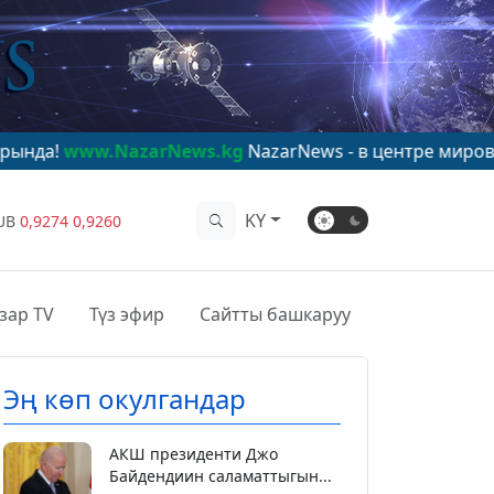
azarNews.kg
NazarNews - в центре мирового внимания
KY
UB
0,9274
0,9260
зар TV
Түз эфир
Сайтты башкаруу
Эң көп окулгандар
АКШ президенти Джо
Байдендиин саламаттыгын...