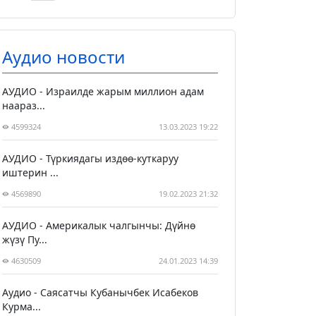
Аудио новости
АУДИО - Израилде жарым миллион адам
наараз...
4599324
13.03.2023 19:22
АУДИО - Түркиядагы издөө-куткаруу
иштерин ...
4569890
19.02.2023 21:32
АУДИО - Америкалык чалгынчы: Дүйнө
жүзү Пу...
4630509
24.01.2023 14:39
Аудио - Саясатчы Кубанычбек Исабеков
Курма...