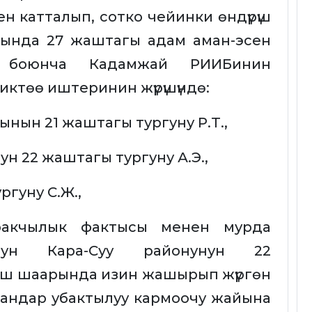
н катталып, сотко чейинки өндүрүш
гында 27 жаштагы адам аман-эсен
я боюнча Кадамжай РИИБинин
ктөө иштеринин жүрүшүндө:
ын 21 жаштагы тургуну Р.Т.,
н 22 жаштагы тургуну А.Э.,
гуну С.Ж.,
ракчылык фактысы менен мурда
нун Кара-Суу районунун 22
 Ош шаарында изин жашырып жүргөн
андар убактылуу кармоочу жайына