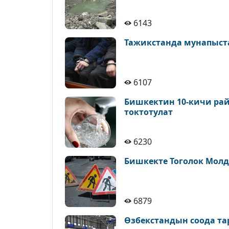
6143
Тажикстанда мунапыст
6107
Бишкектин 10-кичи рай
токтотулат
6230
Бишкекте Тоголок Молд
6879
Өзбекстандын соода т