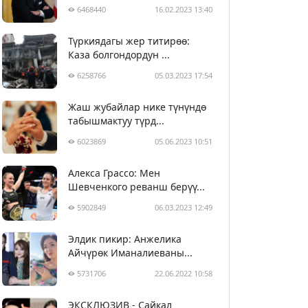
6468440
16.02.2023 13:40
Түркиядагы жер титирөө:
Каза болгондордун ...
6258766
05.03.2023 17:54
Жаш жубайлар нике түнүндө
табышмактуу түрд...
6023869
05.06.2023 10:51
Алекса Грассо: Мен
Шевченкого реванш берүү...
5902849
06.03.2023 12:49
Элдик пикир: Анжелика
Айчүрөк Иманалиеваны...
5731706
22.06.2022 10:58
ЭКСКЛЮЗИВ - Сайкал