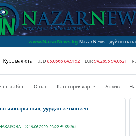
ww.NazarNews.kg
NazarNews - дүйнө назарында!
www.N
Курс валюта
USD
85,0566
84,9152
EUR
94,2895
94,0521
R
Башкы бет
О нас
Категориялар
Архив
На
нөн чакырышып, уурдап кетишкен
АНАЗАРОВА
39265
19.06.2020, 23:22