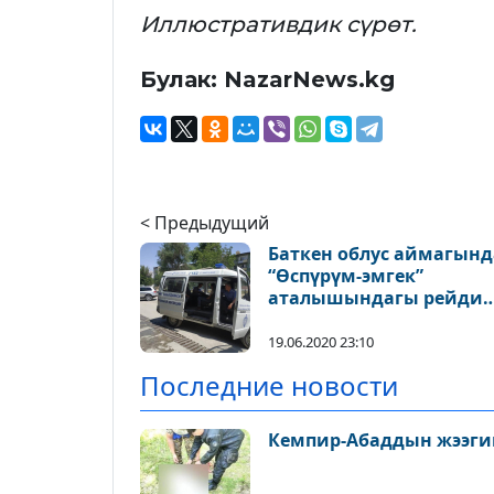
Иллюстративдик сүрөт.
Булак: NazarNews.kg
< Предыдущий
Баткен облус аймагынд
“Өспүрүм-эмгек”
аталышындагы рейди
жыйынтыкталды
19.06.2020 23:10
Последние новости
Кемпир-Абаддын жээги