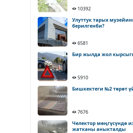
10392
Улуттук тарых музейин
берилгенби?
6581
Бир жылда жол кырсыгы
5910
Бишкектеги №2 төрөт ү
7676
Челектор мөңгүсүндө и
жатканы аныкталды