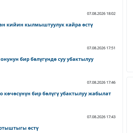
07.08.2026 18:02
ан кийин кылмыштуулук кайра өстү
07.08.2026 17:51
онунун бир бөлүгүндө суу убактылуу
07.08.2026 17:46
о көчөсүнүн бир бөлүгү убактылуу жабылат
07.08.2026 17:43
артыштыгы өстү