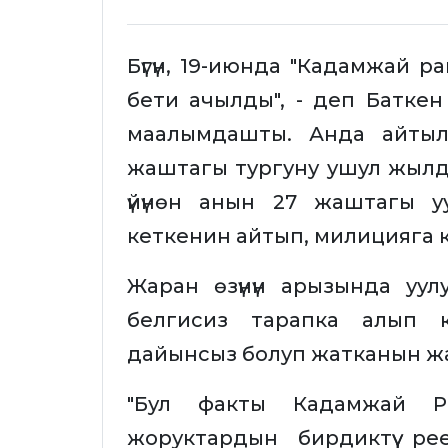
Бүгүн, 19-июнда "Кадамжай 
бети ачылды", - деп Батк
маалымдашты. Анда айтыл
жаштагы тургуну ушул жылдын
үйүнөн анын 27 жаштагы 
кеткенин айтып, милицияга 
Жаран өзүнүн арызында уул
белгисиз тарапка алып 
дайынсыз болуп жатканын жа
"Бул факты Кадамжай 
жоруктардын бирдиктүү р