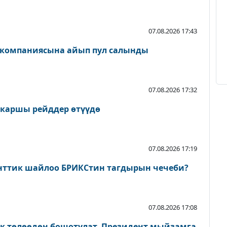
07.08.2026 17:43
 компаниясына айып пул салынды
07.08.2026 17:32
 каршы рейддер өтүүдө
07.08.2026 17:19
нттик шайлоо БРИКСтин тагдырын чечеби?
07.08.2026 17:08
ык төлөөдөн бошотулат. Президент мыйзамга