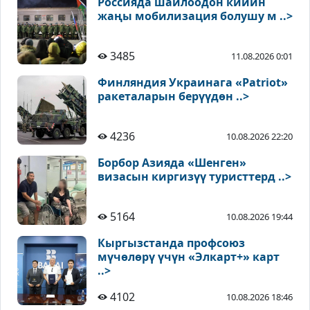
Россияда шайлоодон кийин
жаңы мобилизация болушу м ..>
3485
11.08.2026 0:01
Финляндия Украинага «Patriot»
ракеталарын берүүдөн ..>
4236
10.08.2026 22:20
Борбор Азияда «Шенген»
визасын киргизүү туристтерд ..>
5164
10.08.2026 19:44
Кыргызстанда профсоюз
мүчөлөрү үчүн «Элкарт+» карт
..>
4102
10.08.2026 18:46