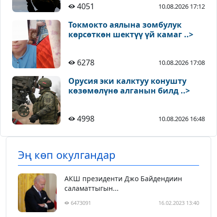
4051
10.08.2026 17:12
Токмокто аялына зомбулук
көрсөткөн шектүү үй камаг ..>
6278
10.08.2026 17:08
Орусия эки калктуу конушту
көзөмөлүнө алганын билд ..>
4998
10.08.2026 16:48
Эң көп окулгандар
АКШ президенти Джо Байдендиин
саламаттыгын...
6473091
16.02.2023 13:40