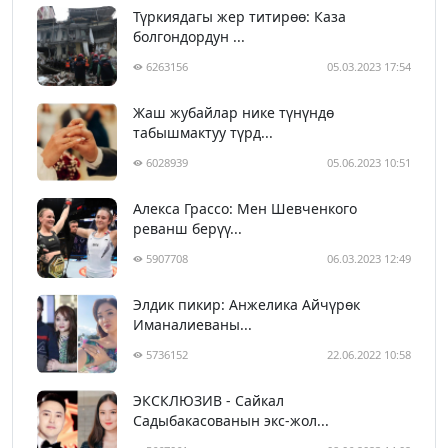
Түркиядагы жер титирөө: Каза
болгондордун ...
6263156
05.03.2023 17:54
Жаш жубайлар нике түнүндө
табышмактуу түрд...
6028939
05.06.2023 10:51
Алекса Грассо: Мен Шевченкого
реванш берүү...
5907708
06.03.2023 12:49
Элдик пикир: Анжелика Айчүрөк
Иманалиеваны...
5736152
22.06.2022 10:58
ЭКСКЛЮЗИВ - Сайкал
Садыбакасованын экс-жол...