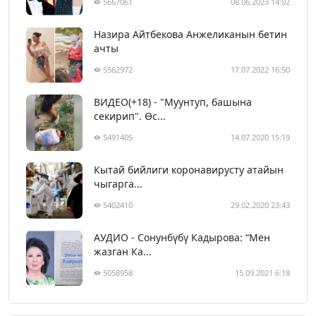
5667061
08.06.2023 14:02
Назира Айтбекова Анжеликанын бетин
ачты
5562972
17.07.2022 16:50
ВИДЕО(+18) - "Муунтуп, башына
секирип". Өс...
5491405
14.07.2020 15:19
Кытай бийлиги коронавирусту атайын
чыгарга...
5402410
29.02.2020 23:43
АУДИО - Сонунбүбү Кадырова: “Мен
жазган Ка...
5058958
15.09.2021 6:18