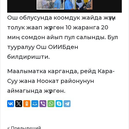
Ош облусунда коомдук жайда жүзүн
толук жаап жүргөн 10 жаранга 20
миң сомдон айып пул салынды. Бул
тууралуу Ош ОИИБден
билдиришти.
Маалыматка карганда, рейд Кара-
Суу жана Ноокат районунун
аймагында жүргөн.
< Предыдущий