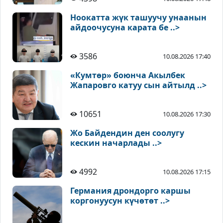
Ноокатта жүк ташуучу унаанын
айдоочусуна карата бе ..>
3586
10.08.2026 17:40
«Кумтөр» боюнча Акылбек
Жапаровго катуу сын айтылд ..>
10651
10.08.2026 17:30
Жо Байдендин ден соолугу
кескин начарлады ..>
4992
10.08.2026 17:15
Германия дрондорго каршы
коргонуусун күчөтөт ..>