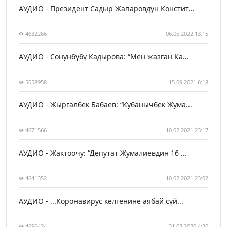
АУДИО - Президент Садыр Жапаровдун Констит...
4632266
06.05.2022 13:15
АУДИО - Сонунбүбү Кадырова: “Мен жазган Ка...
5058958
15.09.2021 6:18
АУДИО - Жыргалбек Бабаев: “Кубанычбек Жума...
4671566
10.02.2021 23:17
АУДИО - Жактоочу: “Депутат Жумалиевдин 16 ...
4641352
10.02.2021 23:02
АУДИО - ...Коронавирус келгенине аябай сүй...
4696424
31.03.2020 4:20