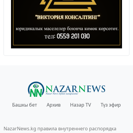
Башкы бет
Архив
Назар TV
Түз эфир
NazarNews.kg правила внутреннего распорядка