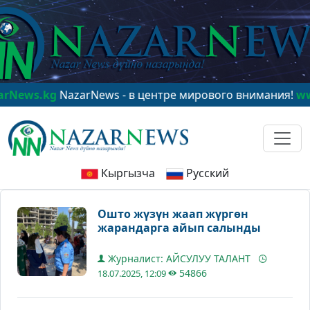
kg
NazarNews - в центре мирового внимания!
www.Naza
Кыргызча
Русский
Ошто жүзүн жаап жүргөн
жарандарга айып салынды
Журналист: АЙСУЛУУ ТАЛАНТ
54866
18.07.2025, 12:09