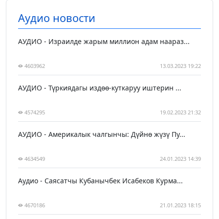
Аудио новости
АУДИО - Израилде жарым миллион адам наараз...
4603962
13.03.2023 19:22
АУДИО - Түркиядагы издөө-куткаруу иштерин ...
4574295
19.02.2023 21:32
АУДИО - Америкалык чалгынчы: Дүйнө жүзү Пу...
4634549
24.01.2023 14:39
Аудио - Саясатчы Кубанычбек Исабеков Курма...
4670186
21.01.2023 18:15