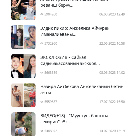
реванш берүү...
5904260
06.03.2023 12:49
Элдик пикир: Анжелика Айчүрөк
Иманалиеваны...
5732960
22.06.2022 10:58
ЭКСКЛЮЗИВ - Сайкал
Садыбакасованын экс-жол...
5663589
08.06.2023 14:02
Назира Айтбекова Анжеликанын бетин
ачты
5559587
17.07.2022 16:50
ВИДЕО(+18) - "Муунтуп, башына
секирип". Өс...
5488072
14.07.2020 15:19