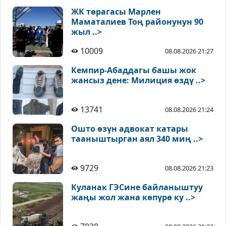
ЖК төрагасы Марлен
Маматалиев Тоң районунун 90
жыл ..>
10009
08.08.2026 21:27
Кемпир-Абаддагы башы жок
жансыз дене: Милиция өздү ..>
13741
08.08.2026 21:24
Ошто өзүн адвокат катары
тааныштырган аял 340 миң ..>
9729
08.08.2026 21:23
Куланак ГЭСине байланыштуу
жаңы жол жана көпүрө ку ..>