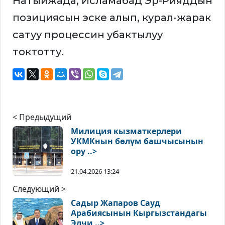
Натыйжада, Исламабад Эр-Рияддын
позициясын эске алып, курал-жарак
сатуу процессин убактылуу
токтотту.
< Предыдущий
Милиция кызматкерлери
УКМКнын бөлүм башчысынын
ору ..>
21.04.2026 13:24
Следующий >
Садыр Жапаров Сауд
Арабиясынын Кыргызстандагы
Элчи ..>