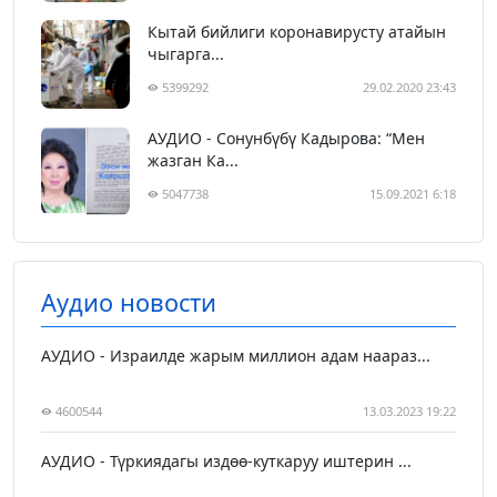
Кытай бийлиги коронавирусту атайын
чыгарга...
5399292
29.02.2020 23:43
АУДИО - Сонунбүбү Кадырова: “Мен
жазган Ка...
5047738
15.09.2021 6:18
Аудио новости
АУДИО - Израилде жарым миллион адам наараз...
4600544
13.03.2023 19:22
АУДИО - Түркиядагы издөө-куткаруу иштерин ...