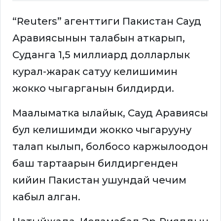
“Reuters” агенттиги Пакистан Сауд
Аравиясынын талабын аткарып,
Суданга 1,5 миллиард долларлык
курал-жарак сатуу келишимин
жокко чыгарганын билдирди.
Маалыматка ылайык, Сауд Аравиясы
бул келишимди жокко чыгарууну
талап кылып, болбосо каржылоодон
баш тартаарын билдиргенден
кийин Пакистан ушундай чечим
кабыл алган.