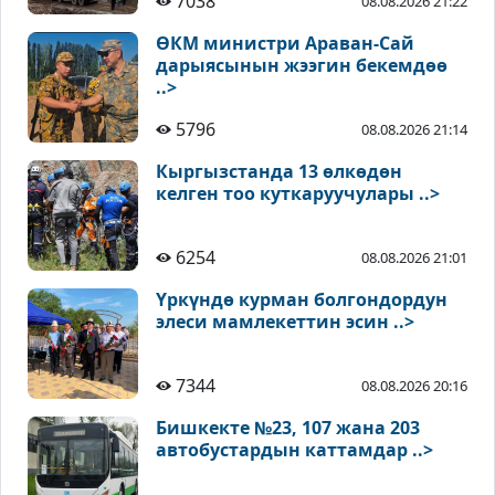
7038
08.08.2026 21:22
ӨКМ министри Араван-Сай
дарыясынын жээгин бекемдөө
..>
5796
08.08.2026 21:14
Кыргызстанда 13 өлкөдөн
келген тоо куткаруучулары ..>
6254
08.08.2026 21:01
Үркүндө курман болгондордун
элеси мамлекеттин эсин ..>
7344
08.08.2026 20:16
Бишкекте №23, 107 жана 203
автобустардын каттамдар ..>