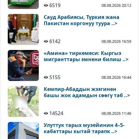
6519
08.08.2026 20:12
Сауд Арабиясы, Түркия жана
Пакистан коргонуу туура ..>
6142
08.08.2026 16:59
«Амина» тиркемеси: Кыргыз
мигранттары эмнени билиш ..>
5155
08.08.2026 16:44
Кемпир-Абаддын жээгинен
башы жок адамдын сөөгү таб ..>
14524
08.08.2026 11:46
Улуттук тарых музейинин 4–5-
кабаттары кытай тарапк ..>