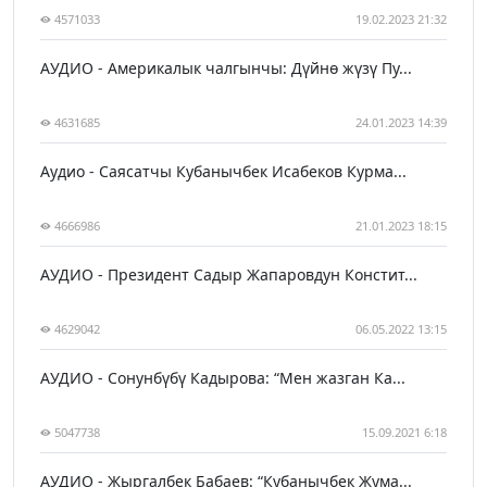
4571033
19.02.2023 21:32
АУДИО - Америкалык чалгынчы: Дүйнө жүзү Пу...
4631685
24.01.2023 14:39
Аудио - Саясатчы Кубанычбек Исабеков Курма...
4666986
21.01.2023 18:15
АУДИО - Президент Садыр Жапаровдун Констит...
4629042
06.05.2022 13:15
АУДИО - Сонунбүбү Кадырова: “Мен жазган Ка...
5047738
15.09.2021 6:18
АУДИО - Жыргалбек Бабаев: “Кубанычбек Жума...