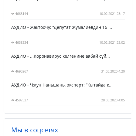
4668144
10.02.2021 23:17
АУДИО - Жактоочу: “Депутат Жумалиевдин 16 ...
4638334
10.02.2021 23:02
АУДИО - ...Коронавирус келгенине аябай сүй...
4693267
31.03.2020 4:20
АУДИО - Чжун Наньшань, эксперт: “Кытайда к...
4597527
28.03.2020 4:05
Мы в соцсетях