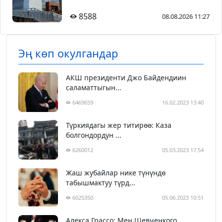
8588
08.08.2026 11:27
Эң көп окулгандар
АКШ президенти Джо Байдендиин
саламаттыгын...
6469659
16.02.2023 13:40
Түркиядагы жер титирөө: Каза
болгондордун ...
6260012
05.03.2023 17:54
Жаш жубайлар нике түнүндө
табышмактуу түрд...
6025350
05.06.2023 10:51
Алекса Грассо: Мен Шевченкого