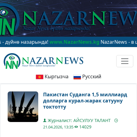
нө назарында!
www.NazarNews.kg
NazarNews - в центр
Кыргызча
Русский
Пакистан Суданга 1,5 миллиард
долларга курал-жарак сатууну
токтотту
Журналист: АЙСУЛУУ ТАЛАНТ
14029
21.04.2026, 13:35