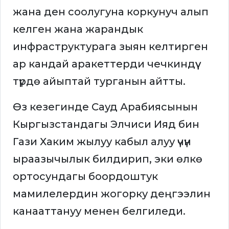
жана ден соолугуна коркунуч алып
келген жана жарандык
инфраструктурага зыян келтирген
ар кандай аракеттерди чечкиндүү
түрдө айыптай турганын айтты.
Өз кезегинде Сауд Арабиясынын
Кыргызстандагы Элчиси Ияд бин
Гази Хаким жылуу кабыл алуу үчүн
ыраазычылык билдирип, эки өлкө
ортосундагы боордоштук
мамилелердин жогорку деңгээлин
канааттануу менен белгиледи.