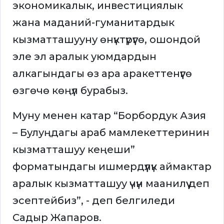
экономикалык, инвестициялык
жана маданий-гуманитардык
кызматташууну өнүктүрүүгө, ошондой
эле эл аралык уюмдардын
алкагындагы өз ара аракеттенүүгө
өзгөчө көңүл бурабыз.
Муну менен катар “Борбордук Азия
– Булуңдагы араб мамлекеттеринин
кызматташуу кеңеши”
форматындагы ишмердүүлүк аймактар
аралык кызматташуу үчүн маанилүү деп
эсептейбиз”, - деп белгиледи
Садыр Жапаров.