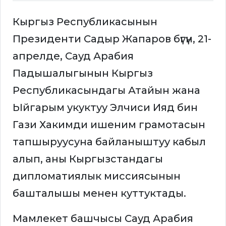
Кыргыз Республикасынын
Президенти Садыр Жапаров бүгүн, 21-
апрелде, Сауд Арабия
Падышалыгынын Кыргыз
Республикасындагы Атайын жана
Ыйгарым укуктуу Элчиси Ияд бин
Гази Хакимди ишеним грамотасын
тапшыруусуна байланыштуу кабыл
алып, аны Кыргызстандагы
дипломатиялык миссиясынын
башталышы менен куттуктады.
Мамлекет башчысы Сауд Арабия