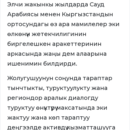
Элчи жакынкы жылдарда Сауд
Арабиясы менен Кыргызстандын
ортосундагы өз ара мамилелер эки
өлкөнүн жетекчилигинин
биргелешкен аракеттеринин
аркасында жаңы дем алаарына
ишенимин билдирди.
Жолугушуунун соңунда тараптар
тынчтыкты, туруктуулукту жана
региондор аралык диалогду
туруктуу өнүктүрүү максатында эки
жактуу жана көп тараптуу
деңгээлде активдүү кызматташууга