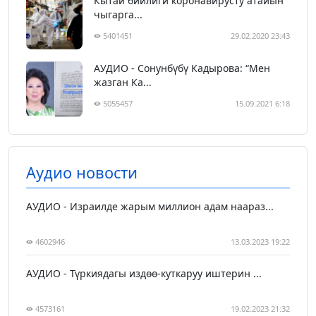
Кытай бийлиги коронавирусту атайын
чыгарга...
5401451
29.02.2020 23:43
АУДИО - Сонунбүбү Кадырова: “Мен
жазган Ка...
5055457
15.09.2021 6:18
Аудио новости
АУДИО - Израилде жарым миллион адам наараз...
4602946
13.03.2023 19:22
АУДИО - Түркиядагы издөө-куткаруу иштерин ...
4573161
19.02.2023 21:32