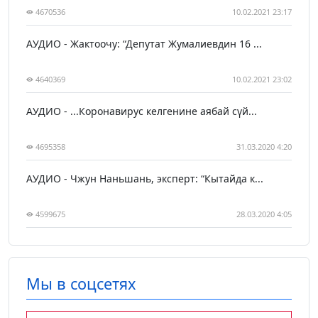
4670536
10.02.2021 23:17
АУДИО - Жактоочу: “Депутат Жумалиевдин 16 ...
4640369
10.02.2021 23:02
АУДИО - ...Коронавирус келгенине аябай сүй...
4695358
31.03.2020 4:20
АУДИО - Чжун Наньшань, эксперт: “Кытайда к...
4599675
28.03.2020 4:05
Мы в соцсетях