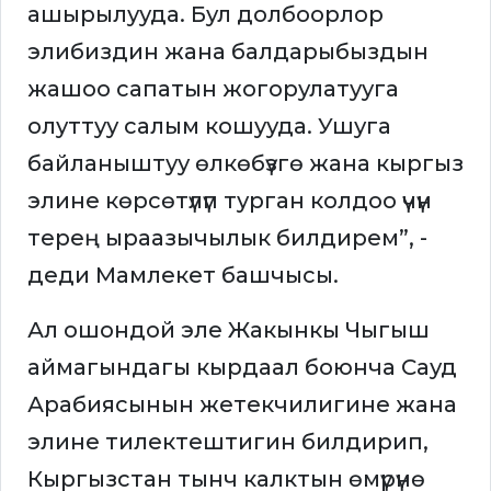
ашырылууда. Бул долбоорлор
элибиздин жана балдарыбыздын
жашоо сапатын жогорулатууга
олуттуу салым кошууда. Ушуга
байланыштуу өлкөбүзгө жана кыргыз
элине көрсөтүлүп турган колдоо үчүн
терең ыраазычылык билдирем”, -
деди Мамлекет башчысы.
Ал ошондой эле Жакынкы Чыгыш
аймагындагы кырдаал боюнча Сауд
Арабиясынын жетекчилигине жана
элине тилектештигин билдирип,
Кыргызстан тынч калктын өмүрүнө