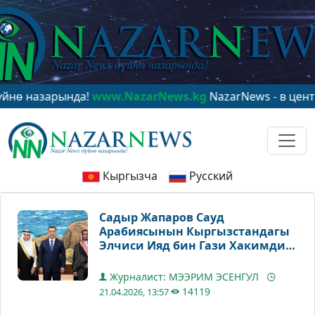
зарында!
www.NazarNews.kg
NazarNews - в центре миро
Кыргызча
Русский
Садыр Жапаров Сауд
Арабиясынын Кыргызстандагы
Элчиси Ияд бин Гази Хакимдин
ишеним грамоталарын кабыл
алды
Журналист: МЭЭРИМ ЭСЕНГУЛ
14119
21.04.2026, 13:57