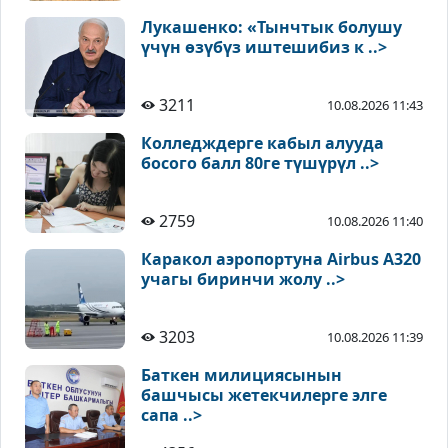
Лукашенко: «Тынчтык болушу
үчүн өзүбүз иштешибиз к ..>
3211
10.08.2026 11:43
Колледждерге кабыл алууда
босого балл 80ге түшүрүл ..>
2759
10.08.2026 11:40
Каракол аэропортуна Airbus A320
учагы биринчи жолу ..>
3203
10.08.2026 11:39
Баткен милициясынын
башчысы жетекчилерге элге
сапа ..>