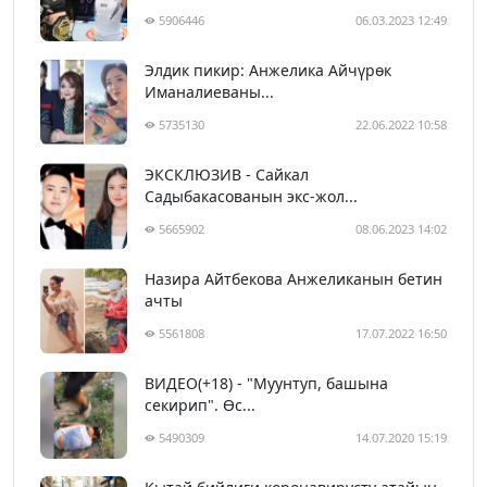
5906446
06.03.2023 12:49
Элдик пикир: Анжелика Айчүрөк
Иманалиеваны...
5735130
22.06.2022 10:58
ЭКСКЛЮЗИВ - Сайкал
Садыбакасованын экс-жол...
5665902
08.06.2023 14:02
Назира Айтбекова Анжеликанын бетин
ачты
5561808
17.07.2022 16:50
ВИДЕО(+18) - "Муунтуп, башына
секирип". Өс...
5490309
14.07.2020 15:19