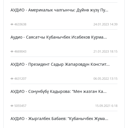
АУДИО - Америкалык чалгынчы: Дүйнө жүзү Пу...
4633638
24.01.2023 14:39
Аудио - Саясатчы Кубанычбек Исабеков Курма...
4669043
21.01.2023 18:15
АУДИО - Президент Садыр Жапаровдун Констит...
4631207
06.05.2022 13:15
АУДИО - Сонунбүбү Кадырова: “Мен жазган Ка...
5055457
15.09.2021 6:18
АУДИО - Жыргалбек Бабаев: “Кубанычбек Жума...