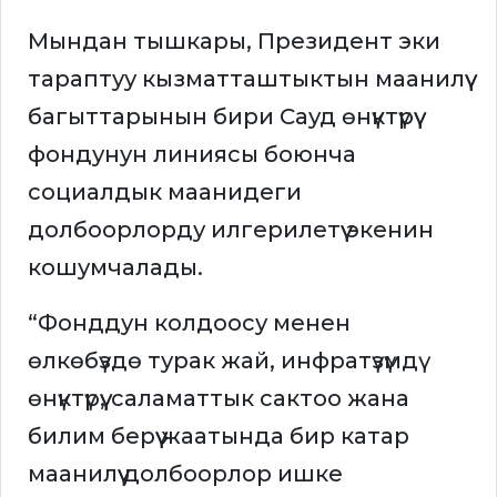
Мындан тышкары, Президент эки
тараптуу кызматташтыктын маанилүү
багыттарынын бири Сауд өнүктүрүү
фондунун линиясы боюнча
социалдык маанидеги
долбоорлорду илгерилетүү экенин
кошумчалады.
“Фонддун колдоосу менен
өлкөбүздө турак жай, инфратүзүмдү
өнүктүрүү, саламаттык сактоо жана
билим берүү жаатында бир катар
маанилүү долбоорлор ишке