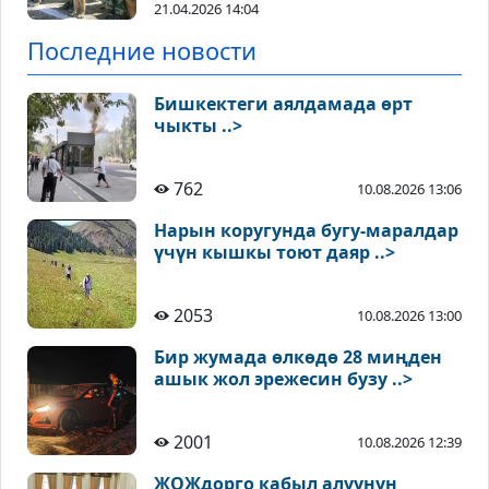
21.04.2026 14:04
Последние новости
Бишкектеги аялдамада өрт
чыкты ..>
762
10.08.2026 13:06
Нарын коругунда бугу-маралдар
үчүн кышкы тоют даяр ..>
2053
10.08.2026 13:00
Бир жумада өлкөдө 28 миңден
ашык жол эрежесин бузу ..>
2001
10.08.2026 12:39
ЖОЖдорго кабыл алуунун