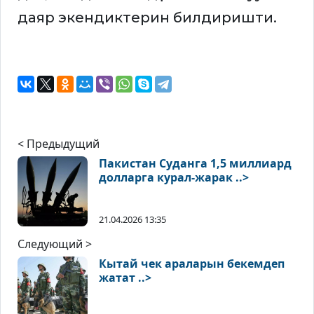
даяр экендиктерин билдиришти.
< Предыдущий
Пакистан Суданга 1,5 миллиард
долларга курал-жарак ..>
21.04.2026 13:35
Следующий >
Кытай чек араларын бекемдеп
жатат ..>