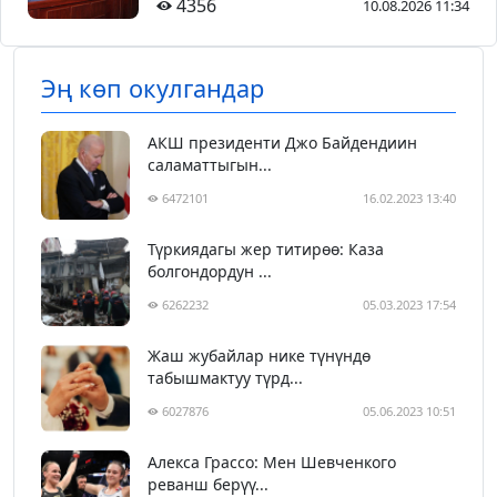
4356
10.08.2026 11:34
Эң көп окулгандар
АКШ президенти Джо Байдендиин
саламаттыгын...
6472101
16.02.2023 13:40
Түркиядагы жер титирөө: Каза
болгондордун ...
6262232
05.03.2023 17:54
Жаш жубайлар нике түнүндө
табышмактуу түрд...
6027876
05.06.2023 10:51
Алекса Грассо: Мен Шевченкого
реванш берүү...