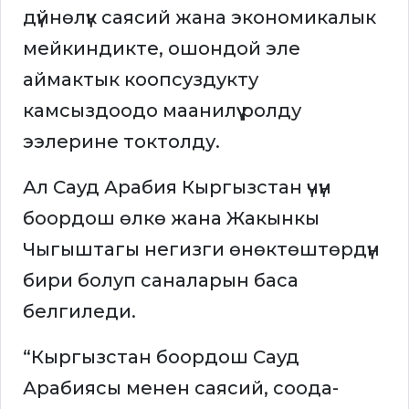
дүйнөлүк саясий жана экономикалык
мейкиндикте, ошондой эле
аймактык коопсуздукту
камсыздоодо маанилүү ролду
ээлерине токтолду.
Ал Сауд Арабия Кыргызстан үчүн
боордош өлкө жана Жакынкы
Чыгыштагы негизги өнөктөштөрдүн
бири болуп саналарын баса
белгиледи.
“Кыргызстан боордош Сауд
Арабиясы менен саясий, соода-