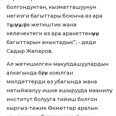
болгондуктан, кызматташуунун
негизги багыттары боюнча өз ара
түшүнүшүүгө жетиштик жана
келечектеги өз ара аракеттенүүнүн
багыттарын аныктадык”, - деди
Садыр Жапаров.
Ал жетишилген макулдашуулардын
алкагында бүгүн коюлган
милдеттерди өз убагында жана
натыйжалуу ишке ашырууда маанилүү
институт болууга тийиш болгон
кыргыз-тажик Өкмөттөр аралык