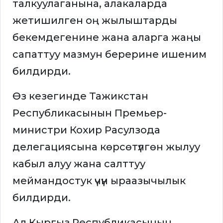
талкуулаганына, алакаларда
жетишилген оң жылыштарды
бекемдегенине жана аларга жаңы
сапаттуу мазмун берерине ишеним
билдирди.
Өз кезегинде Тажикстан
Республикасынын Премьер-
министри Кохир Расулзода
делегациясына көрсөтүлгөн жылуу
кабыл алуу жана салттуу
меймандостук үчүн ыраазычылык
билдирди.
Ал Кыргыз Республикасынын