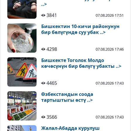
..>
3841
07.08.2026 17:51
Бишкектин 10-кичи районунун
бир бөлүгүндө суу убак ..>
4298
07.08.2026 17:46
Бишкекте Тоголок Молдо
көчөсүнүн бир бөлүгү убакты ..>
4465
07.08.2026 17:43
Өзбекстандын соода
тартыштыгы өстү ..>
3566
07.08.2026 17:43
Жалал-Абадда курулуш