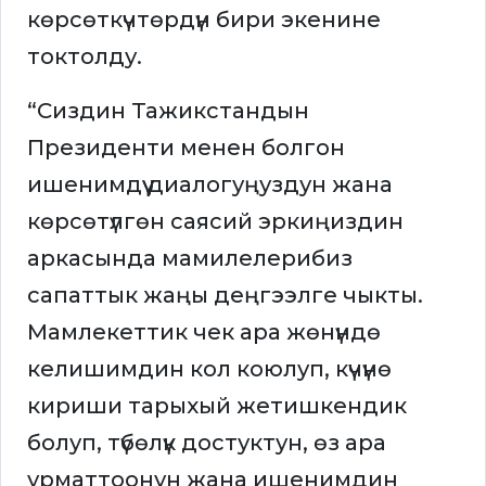
көрсөткүчтөрдүн бири экенине
токтолду.
“Сиздин Тажикстандын
Президенти менен болгон
ишенимдүү диалогуңуздун жана
көрсөтүлгөн саясий эркиңиздин
аркасында мамилелерибиз
сапаттык жаңы деңгээлге чыкты.
Мамлекеттик чек ара жөнүндө
келишимдин кол коюлуп, күчүнө
кириши тарыхый жетишкендик
болуп, түбөлүк достуктун, өз ара
урматтоонун жана ишенимдин