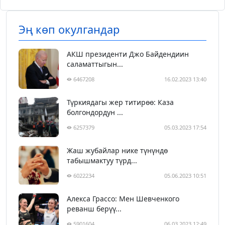
Эң көп окулгандар
АКШ президенти Джо Байдендиин
саламаттыгын...
6467208
16.02.2023 13:40
Түркиядагы жер титирөө: Каза
болгондордун ...
6257379
05.03.2023 17:54
Жаш жубайлар нике түнүндө
табышмактуу түрд...
6022234
05.06.2023 10:51
Алекса Грассо: Мен Шевченкого
реванш берүү...
5901604
06.03.2023 12:49