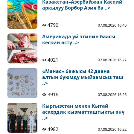
Казакстан–Азербайжан Каспий
аркылуу Борбор Азия ба ..>
4790
07.08.2026 16:40
Америкада уй этинин баасы
кескин өстү ..>
4021
07.08.2026 16:27
«Манас» бажысы 42 даана
алтын буюмду мыйзамсыз таш
..>
3916
07.08.2026 16:26
Кыргызстан менен Кытай
аскердик кызматташтыкты өнү
..>
4982
07.08.2026 16:22