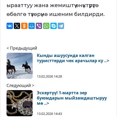
ырааттуу жана жемиштүү өнүктүрүүгө
өбөлгө түзөрүнө ишеним билдирди.
< Предыдущий
Кынды ашуусунда калган
туристтерди чек арачылар ку ..>
13.02.2026 14:28
Следующий >
Эскертүү! 1-мартта зер
буюмдарын мыйзамдаштыруу
мө ..>
13.02.2026 14:43