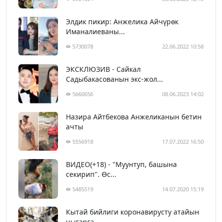
Элдик пикир: Анжелика Айчүрөк
Иманалиеваны...
5730078
22.06.2022 10:58
ЭКСКЛЮЗИВ - Сайкал
Садыбакасованын экс-жол...
5660656
08.06.2023 14:02
Назира Айтбекова Анжеликанын бетин
ачты
5556918
17.07.2022 16:50
ВИДЕО(+18) - "Муунтуп, башына
секирип". Өс...
5485519
14.07.2020 15:19
Кытай бийлиги коронавирусту атайын
чыгарга...