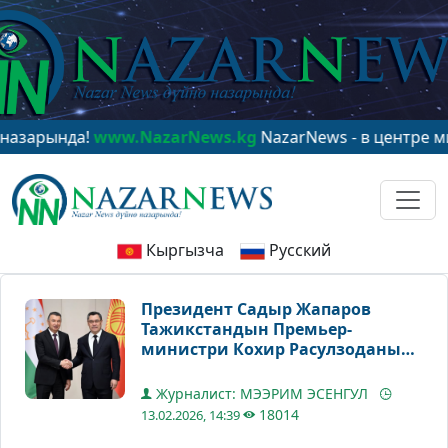
а!
www.NazarNews.kg
NazarNews - в центре мирового 
Кыргызча
Русский
Президент Садыр Жапаров
Тажикстандын Премьер-
министри Кохир Расулзоданы
кабыл алды
Журналист: МЭЭРИМ ЭСЕНГУЛ
18014
13.02.2026, 14:39