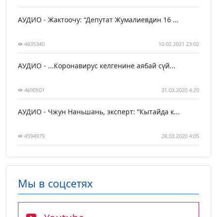
АУДИО - Жактоочу: “Депутат Жумалиевдин 16 ...
4635340
10.02.2021 23:02
АУДИО - ...Коронавирус келгенине аябай сүй...
4690501
31.03.2020 4:20
АУДИО - Чжун Наньшань, эксперт: “Кытайда к...
4594979
28.03.2020 4:05
Мы в соцсетях