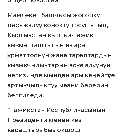
Мамлекет башчысы жогорку
даражалуу конокту тосуп алып,
Кыргызстан кыргыз-тажик
кызматташтыгын өз ара
урматтоонун жана тараптардын
кызыкчылыктарын эске алуунун
негизинде мындан ары кеңейтүүгө
артыкчылыктуу маани берерин
белгиледи.
“Тажикстан Республикасынын
Президенти менен көз
караштарыбыз окшош