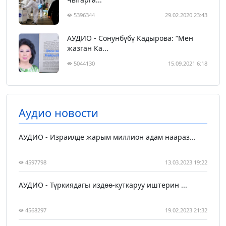
5396344
29.02.2020 23:43
АУДИО - Сонунбүбү Кадырова: “Мен
жазган Ка...
5044130
15.09.2021 6:18
Аудио новости
АУДИО - Израилде жарым миллион адам наараз...
4597798
13.03.2023 19:22
АУДИО - Түркиядагы издөө-куткаруу иштерин ...
4568297
19.02.2023 21:32