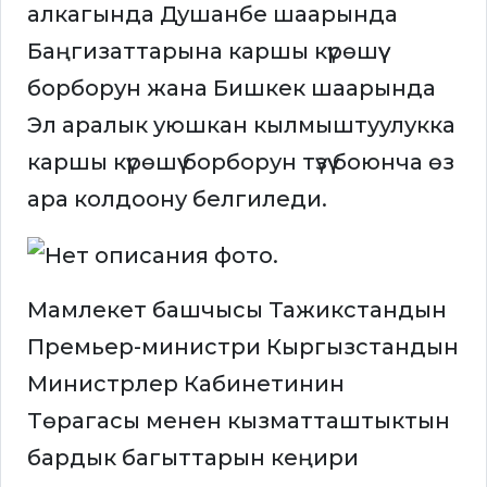
алкагында Душанбе шаарында
Баңгизаттарына каршы күрөшүү
борборун жана Бишкек шаарында
Эл аралык уюшкан кылмыштуулукка
каршы күрөшүү борборун түзүү боюнча өз
ара колдоону белгиледи.
Мамлекет башчысы Тажикстандын
Премьер-министри Кыргызстандын
Министрлер Кабинетинин
Төрагасы менен кызматташтыктын
бардык багыттарын кеңири