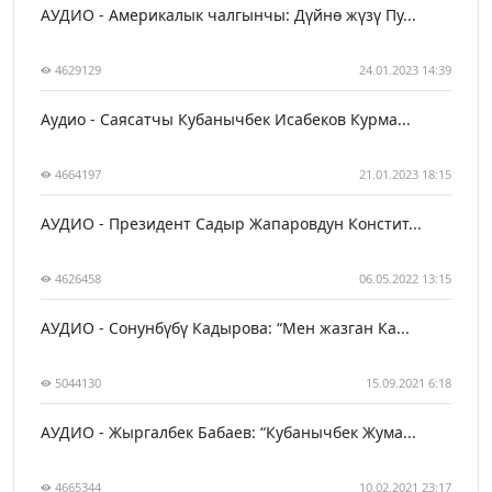
АУДИО - Америкалык чалгынчы: Дүйнө жүзү Пу...
4629129
24.01.2023 14:39
Аудио - Саясатчы Кубанычбек Исабеков Курма...
4664197
21.01.2023 18:15
АУДИО - Президент Садыр Жапаровдун Констит...
4626458
06.05.2022 13:15
АУДИО - Сонунбүбү Кадырова: “Мен жазган Ка...
5044130
15.09.2021 6:18
АУДИО - Жыргалбек Бабаев: “Кубанычбек Жума...
4665344
10.02.2021 23:17