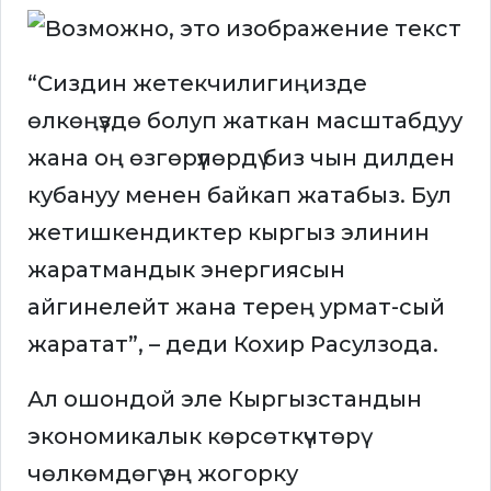
“Сиздин жетекчилигиңизде
өлкөңүздө болуп жаткан масштабдуу
жана оң өзгөрүүлөрдү биз чын дилден
кубануу менен байкап жатабыз. Бул
жетишкендиктер кыргыз элинин
жаратмандык энергиясын
айгинелейт жана терең урмат-сый
жаратат”, – деди Кохир Расулзода.
Ал ошондой эле Кыргызстандын
экономикалык көрсөткүчтөрү
чөлкөмдөгү эң жогорку