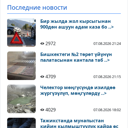
Последние новости
Бир жылда жол кырсыгынан
900дөн ашуун адам каза бо ..>
2972
07.08.2026 21:24
Бишкектеги №2 төрөт үйүнүн
палатасынан кантала таб ..>
4709
07.08.2026 21:15
Челектор мөңгүсүндө изилдөө
жүргүзүлүп, мөңгүлөрдү ..>
4029
07.08.2026 18:02
Тажикстанда мунапыстан
кийин кылмыштуулук кайра өс