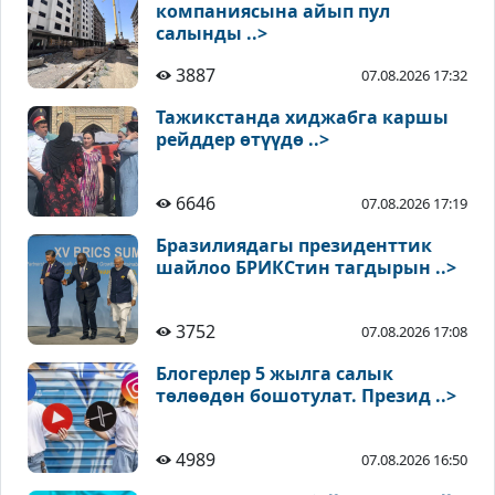
компаниясына айып пул
салынды ..>
3887
07.08.2026 17:32
Тажикстанда хиджабга каршы
рейддер өтүүдө ..>
6646
07.08.2026 17:19
Бразилиядагы президенттик
шайлоо БРИКСтин тагдырын ..>
3752
07.08.2026 17:08
Блогерлер 5 жылга салык
төлөөдөн бошотулат. Презид ..>
4989
07.08.2026 16:50