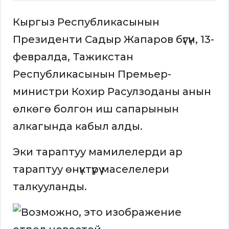
Кыргыз Республикасынын
Президенти Садыр Жапаров бүгүн, 13-
февралда, Тажикстан
Республикасынын Премьер-
министри Кохир Расулзоданы анын
өлкөгө болгон иш сапарынын
алкагында кабыл алды.
Эки тараптуу мамилелерди ар
тараптуу өнүктүрүү маселелери
талкууланды.