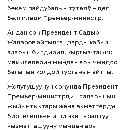
бекем пайдубалын түптөдү”, – деп
белгиледи Премьер-министр.
Андан соң Президент Садыр
Жапаров айтылгандарды кабыл
аларын билдирип, кыргыз-тажик
мамилелерин мындан ары чыңдоо
багытын колдой турганын айтты.
Жолугушуунун соңунда Президент
Премьер-министрдин сапарынын
жыйынтыктары жана өкмөттөрдүн
биргелешкен иши эки тараптуу
кызматташууну мындан ары