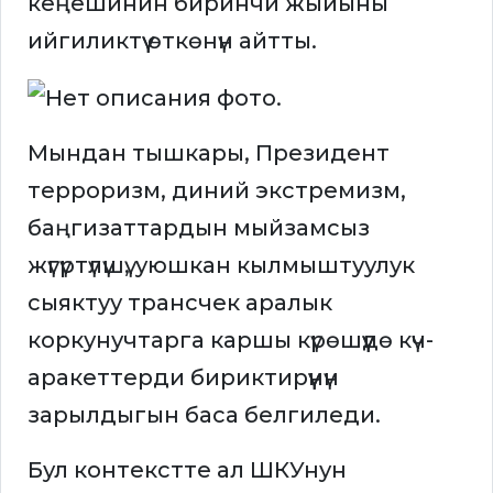
кеңешинин биринчи жыйыны
ийгиликтүү өткөнүн айтты.
Мындан тышкары, Президент
терроризм, диний экстремизм,
баңгизаттардын мыйзамсыз
жүгүртүлүшү, уюшкан кылмыштуулук
сыяктуу трансчек аралык
коркунучтарга каршы күрөшүүдө күч-
аракеттерди бириктирүүнүн
зарылдыгын баса белгиледи.
Бул контекстте ал ШКУнун