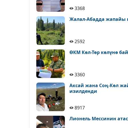
3368
Жалал-Абадда жапайы 
2592
ӨКМ Көл-Төр көлүнө ба
3360
Аксай жана Соң-Көл ж
изилденди
8917
Лионель Мессинин атас