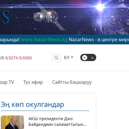
.NazarNews.kg
NazarNews - в центре мирового внима
KY
UB
0,9274
0,9260
зар TV
Түз эфир
Сайтты башкаруу
Эң көп окулгандар
АКШ президенти Джо
Байдендиин саламаттыгын...