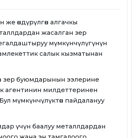
 же өндүрүлгөн алгачкы
таллдардан жасалган зер
егалдаштыруу мүмкүнчүлүгүнүн
у Мамлекеттик салык кызматынан
ра зер буюмдарынын ээлерине
к агентинин милдеттеринен
Бул мүмкүнчүлүктөн пайдалануу
дар үчүн баалуу металлдардан
оого жана эн тамгалоого