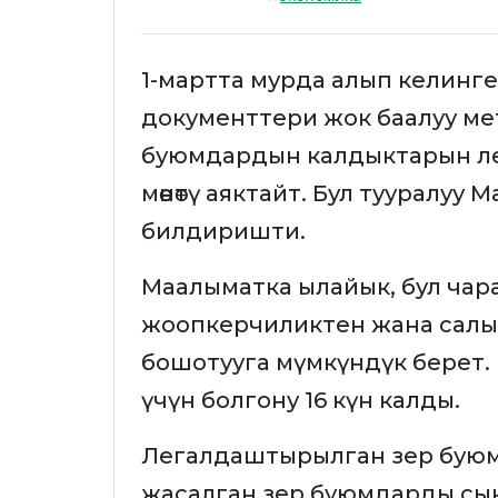
1-мартта мурда алып келинген
документтери жок баалуу ме
буюмдардын калдыктарын л
мөөнөтү аяктайт. Бул тууралу
билдиришти.
Маалыматка ылайык, бул ча
жоопкерчиликтен жана салы
бошотууга мүмкүндүк берет. 
үчүн болгону 16 күн калды.
Легалдаштырылган зер буюм
жасалган зер буюмдарды сын