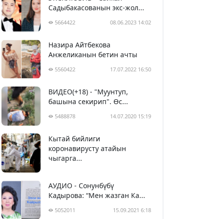
Садыбакасованын экс-жол...
5664422
08.06.2023 14:02
Назира Айтбекова
Анжеликанын бетин ачты
5560422
17.07.2022 16:50
ВИДЕО(+18) - "Муунтуп,
башына секирип". Өс...
5488878
14.07.2020 15:19
Кытай бийлиги
5400060
29.02.2020 23:43
коронавирусту атайын
чыгарга...
АУДИО - Сонунбүбү
Кадырова: “Мен жазган Ка...
5052011
15.09.2021 6:18