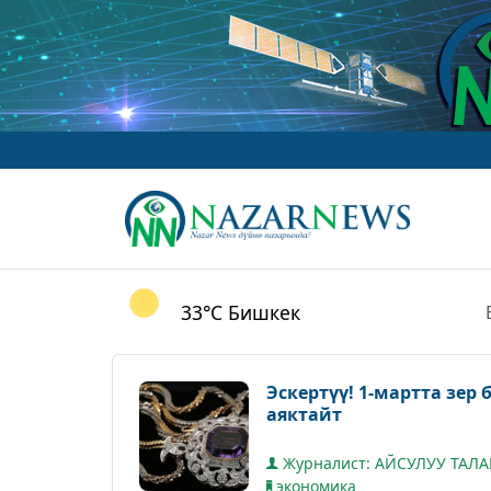
33°C
Бишкек
Эскертүү! 1-мартта з
аяктайт
Журналист: АЙСУЛУУ ТАЛ
экономика