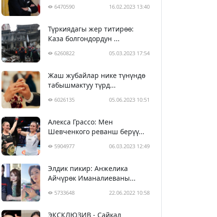
6470590
16.02.2023 13:40
Түркиядагы жер титирөө:
Каза болгондордун ...
6260822
05.03.2023 17:54
Жаш жубайлар нике түнүндө
табышмактуу түрд...
6026135
05.06.2023 10:51
Алекса Грассо: Мен
Шевченкого реванш берүү...
5904977
06.03.2023 12:49
Элдик пикир: Анжелика
Айчүрөк Иманалиеваны...
5733648
22.06.2022 10:58
ЭКСКЛЮЗИВ - Сайкал