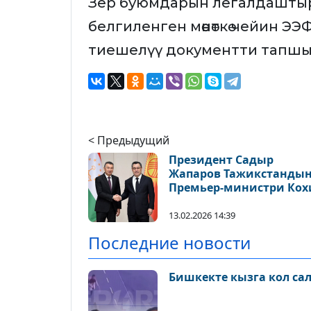
Зер буюмдарын легалдаштырууд
белгиленген мөөнөткө чейин 
тиешелүү документти тапш
< Предыдущий
Президент Садыр
Жапаров Тажикстанды
Премьер-министри Кох
Расулзоданы кабыл ал
13.02.2026 14:39
Последние новости
Бишкекте кызга кол са