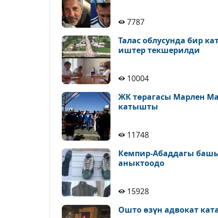
7787
Талас облусунда бир к
иштер текшерилди
10004
ЖК төрагасы Марлен М
катышты
11748
Кемпир-Абаддагы башы
аныктоодо
15928
Ошто өзүн адвокат кат