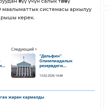
ан өтүү үчүн салык төлөөчү
ЭЭФ маалыматтык системасы аркылуу
ырышы керек.
Следующий >
"Дельфин"
н
Олимпиадалык
ир
резервдеги
ды
адистештирилген балдар-
өспүрүмдөр мектебинде
13.02.2026 14:48
каржылык тартип
бузуулар аныкталды
лган жаран кармалды