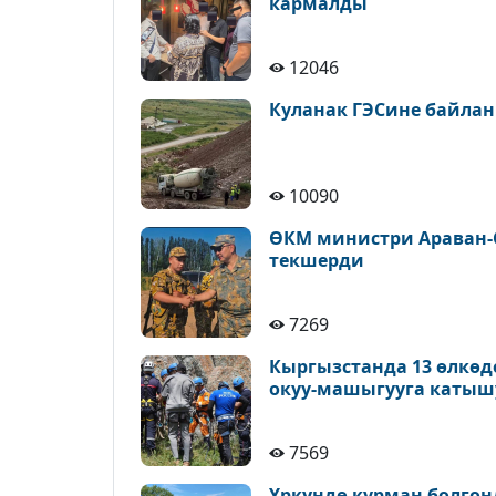
кармалды
12046
Куланак ГЭСине байлан
10090
ӨКМ министри Араван-
текшерди
7269
Кыргызстанда 13 өлкөд
окуу-машыгууга катыш
7569
Үркүндө курман болгон