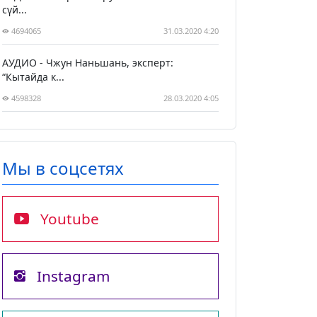
сүй...
4694065
31.03.2020 4:20
АУДИО - Чжун Наньшань, эксперт:
“Кытайда к...
4598328
28.03.2020 4:05
Мы в соцсетях
Youtube
Instagram