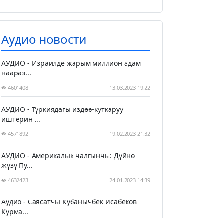
Аудио новости
АУДИО - Израилде жарым миллион адам
наараз...
4601408
13.03.2023 19:22
АУДИО - Түркиядагы издөө-куткаруу
иштерин ...
4571892
19.02.2023 21:32
АУДИО - Америкалык чалгынчы: Дүйнө
жүзү Пу...
4632423
24.01.2023 14:39
Аудио - Саясатчы Кубанычбек Исабеков
Курма...