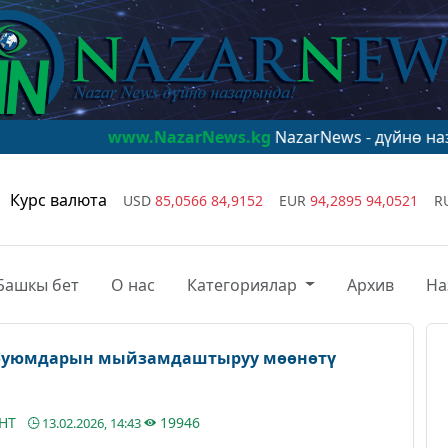
www.NazarNews.kg
NazarNews - дүйнө назарында!
www
Курс валюта
USD
85,0566
84,9152
EUR
94,2895
94,0521
R
Башкы бет
О нас
Категориялар
Архив
На
ер буюмдарын мыйзамдаштыруу мөөнөтү
АНТ
19946
13.02.2026, 14:43