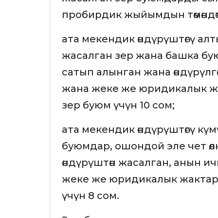
пробирдик жыйымдын төмөндөт
ата мекендик өндүрүштөгү ал
жасалган зер жана башка бую
сатып алынган жана өндүрүлг
жана жеке же юридикалык ж
зер буюм үчүн 10 сом;
ата мекендик өндүрүштөгү кү
буюмдар, ошондой эле чет өлкө
өндүрүштөн жасалган, анын и
жеке же юридикалык жактар
үчүн 8 сом.