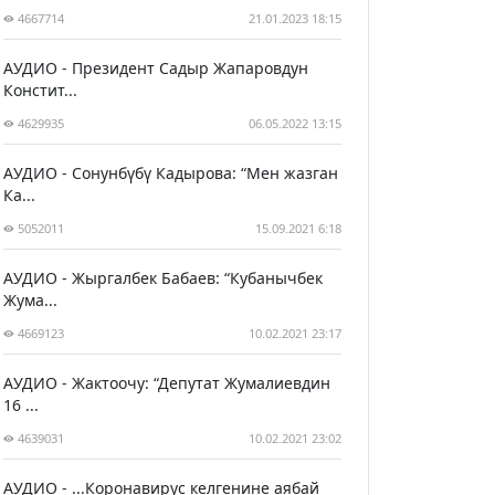
4667714
21.01.2023 18:15
АУДИО - Президент Садыр Жапаровдун
Констит...
4629935
06.05.2022 13:15
АУДИО - Сонунбүбү Кадырова: “Мен жазган
Ка...
5052011
15.09.2021 6:18
АУДИО - Жыргалбек Бабаев: “Кубанычбек
Жума...
4669123
10.02.2021 23:17
АУДИО - Жактоочу: “Депутат Жумалиевдин
16 ...
4639031
10.02.2021 23:02
АУДИО - ...Коронавирус келгенине аябай