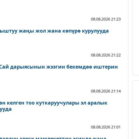
08.08.2026 21:23
ыштуу жаңы жол жана көпүрө курулууда
08.08.2026 21:22
Сай дарыясынын жээгин бекемдөө иштерин
08.08.2026 21:14
өн келген тоо куткаруучулары эл аралык
ууда
08.08.2026 21:01
дордун элеси мамлекеттин эсинде жана