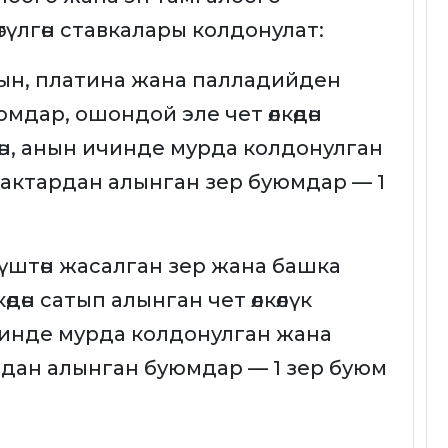
үлгөн ставкалары колдонулат:
тын, платина жана палладийден
мдар, ошондой эле чет өлкөдөн
өн, анын ичинде мурда колдонулган
актардан алынган зер буюмдар — 1
мүштөн жасалган зер жана башка
дөн сатып алынган чет өлкөлүк
чинде мурда колдонулган жана
дан алынган буюмдар — 1 зер буюм