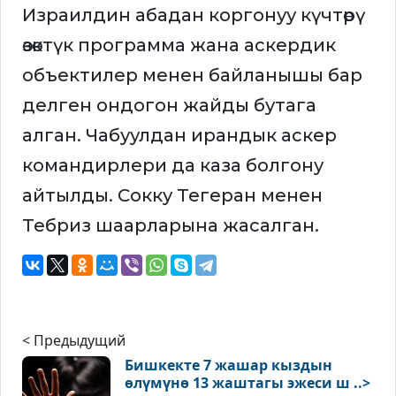
Израилдин абадан коргонуу күчтөрү
өзөктүк программа жана аскердик
объектилер менен байланышы бар
делген ондогон жайды бутага
алган. Чабуулдан ирандык аскер
командирлери да каза болгону
айтылды. Сокку Тегеран менен
Тебриз шаарларына жасалган.
< Предыдущий
Бишкекте 7 жашар кыздын
өлүмүнө 13 жаштагы эжеси ш ..>