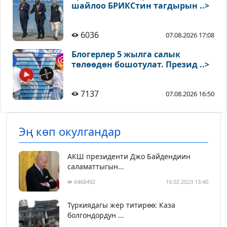
шайлоо БРИКСтин тагдырын ..>
6036
07.08.2026 17:08
Блогерлер 5 жылга салык
төлөөдөн бошотулат. Презид ..>
7137
07.08.2026 16:50
Эң көп окулгандар
АКШ президенти Джо Байдендиин
саламаттыгын...
6468492
16.02.2023 13:40
Түркиядагы жер титирөө: Каза
болгондордун ...