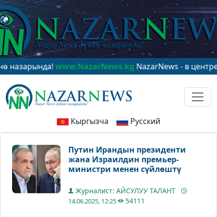
арында!
www.NazarNews.kg
NazarNews - в центре миров
Кыргызча
Русский
Путин Ирандын президенти
жана Израилдин премьер-
министри менен сүйлөштү
Журналист: АЙСУЛУУ ТАЛАНТ
54111
14.06.2025, 12:25