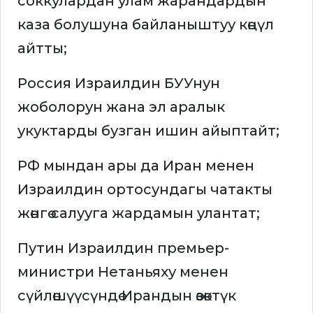
соккулардан улам жарандардын
каза болушуна байланыштуу көңүл
айтты;
Россия Израилдин БУУнун
жоболорун жана эл аралык
укуктарды бузган ишин айыптайт;
РФ мындан ары да Иран менен
Израилдин ортосундагы чатакты
жөнгө салууга жардамын улантат;
Путин Израилдин премьер-
министри Нетаньяху менен
сүйлөшүүсүндө Ирандын өзөктүк