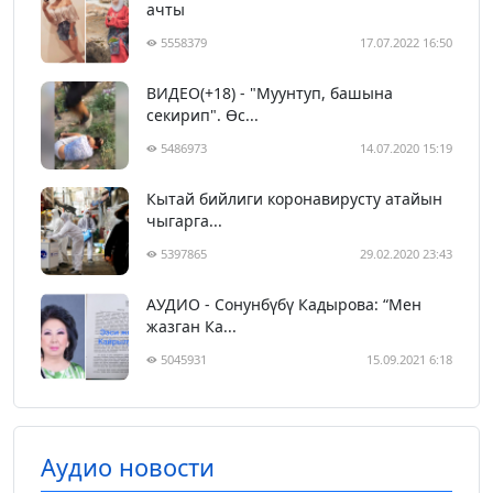
ачты
5558379
17.07.2022 16:50
ВИДЕО(+18) - "Муунтуп, башына
секирип". Өс...
5486973
14.07.2020 15:19
Кытай бийлиги коронавирусту атайын
чыгарга...
5397865
29.02.2020 23:43
АУДИО - Сонунбүбү Кадырова: “Мен
жазган Ка...
5045931
15.09.2021 6:18
Аудио новости