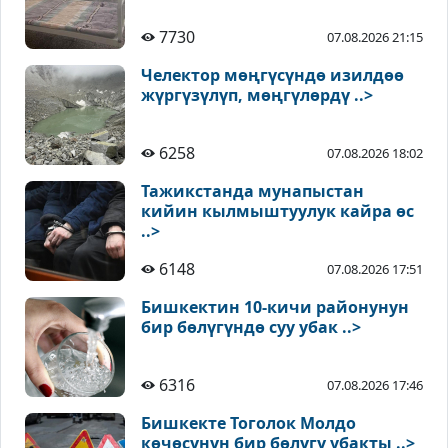
7730
07.08.2026 21:15
Челектор мөңгүсүндө изилдөө
жүргүзүлүп, мөңгүлөрдү ..>
6258
07.08.2026 18:02
Тажикстанда мунапыстан
кийин кылмыштуулук кайра өс
..>
6148
07.08.2026 17:51
Бишкектин 10-кичи районунун
бир бөлүгүндө суу убак ..>
6316
07.08.2026 17:46
Бишкекте Тоголок Молдо
көчөсүнүн бир бөлүгү убакты ..>