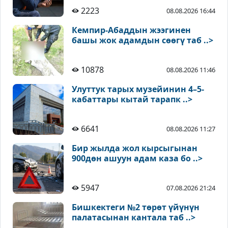
2223
08.08.2026 16:44
Кемпир-Абаддын жээгинен
башы жок адамдын сөөгү таб ..>
10878
08.08.2026 11:46
Улуттук тарых музейинин 4–5-
кабаттары кытай тарапк ..>
6641
08.08.2026 11:27
Бир жылда жол кырсыгынан
900дөн ашуун адам каза бо ..>
5947
07.08.2026 21:24
Бишкектеги №2 төрөт үйүнүн
палатасынан кантала таб ..>