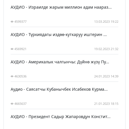
АУДИО - Израилде жарым миллион адам наараз...
4599377
13.03.2023 19:22
АУДИО - Түркиядагы издөө-куткаруу иштерин ...
4569921
19.02.2023 21:32
АУДИО - Америкалык чалгынчы: Дүйнө жүзү Пу...
4630536
24.01.2023 14:39
Аудио - Саясатчы Кубанычбек Исабеков Курма...
4665637
21.01.2023 18:15
АУДИО - Президент Садыр Жапаровдун Констит...