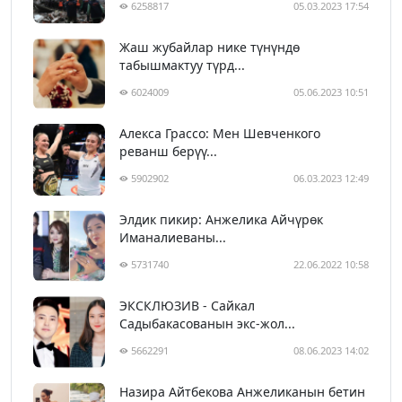
6258817
05.03.2023 17:54
Жаш жубайлар нике түнүндө
табышмактуу түрд...
6024009
05.06.2023 10:51
Алекса Грассо: Мен Шевченкого
реванш берүү...
5902902
06.03.2023 12:49
Элдик пикир: Анжелика Айчүрөк
Иманалиеваны...
5731740
22.06.2022 10:58
ЭКСКЛЮЗИВ - Сайкал
Садыбакасованын экс-жол...
5662291
08.06.2023 14:02
Назира Айтбекова Анжеликанын бетин