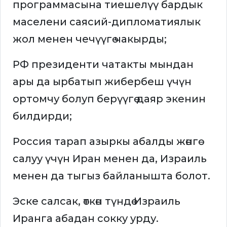
программасына тиешелүү бардык
маселени саясий-дипломатиялык
жол менен чечүүгө чакырды;
РФ президенти чатакты мындан
ары да ырбатып жибербеш үчүн
ортомчу болуп берүүгө даяр экенин
билдирди;
Россия тарап азыркы абалды жөнгө
салуу үчүн Иран менен да, Израиль
менен да тыгыз байланышта болот.
Эске салсак, өткөн түндө Израиль
Иранга абадан сокку урду.