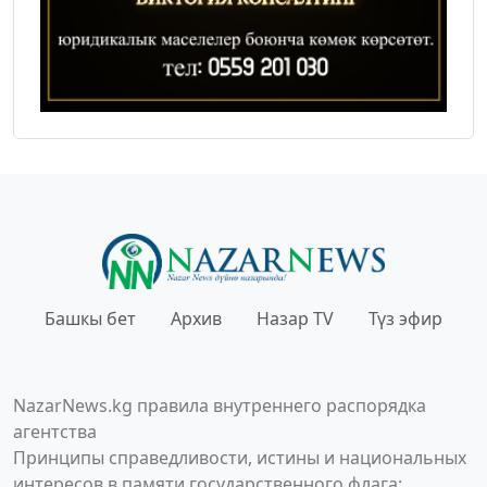
Башкы бет
Архив
Назар TV
Түз эфир
NazarNews.kg правила внутреннего распорядка
агентства
Принципы справедливости, истины и национальных
интересов в памяти государственного флага;