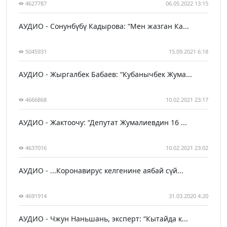
4627787
06.05.2022 13:15
АУДИО - Сонунбүбү Кадырова: “Мен жазган Ка...
5045931
15.09.2021 6:18
АУДИО - Жыргалбек Бабаев: “Кубанычбек Жума...
4666868
10.02.2021 23:17
АУДИО - Жактоочу: “Депутат Жумалиевдин 16 ...
4637016
10.02.2021 23:02
АУДИО - ...Коронавирус келгенине аябай сүй...
4691914
31.03.2020 4:20
АУДИО - Чжун Наньшань, эксперт: “Кытайда к...