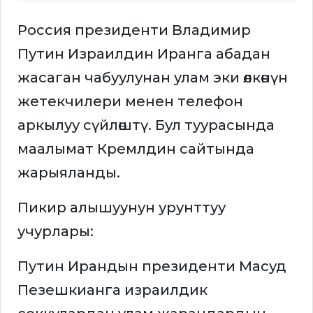
Россия президенти Владимир
Путин Израилдин Иранга абадан
жасаган чабуулунан улам эки өлкөнүн
жетекчилери менен телефон
аркылуу сүйлөштү. Бул туурасында
маалымат Кремлдин сайтында
жарыяланды.
Пикир алышуунун урунттуу
учурлары:
Путин Ирандын президенти Масуд
Пезешкианга израилдик