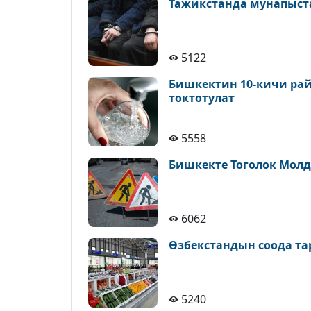
Тажикстанда мунапыст
5122
Бишкектин 10-кичи рай
токтотулат
5558
Бишкекте Тоголок Молд
6062
Өзбекстандын соода т
5240