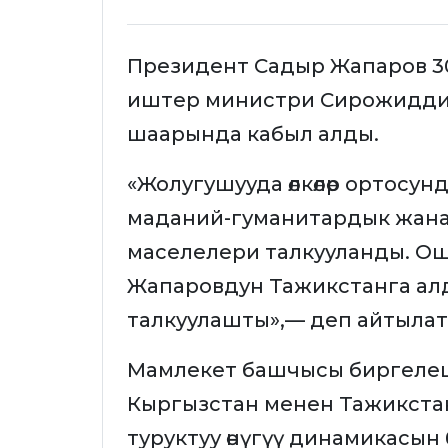
Президент Садыр Жапаров 
иштер министри Сирожидди
шаарында кабыл алды.
«Жолугушууда өлкөлөр ортосу
маданий-гуманитардык жана 
маселелери талкууланды. О
Жапаровдун Тажикстанга ал
талкуулашты»,— деп айтылат
Мамлекет башчысы биргеле
Кыргызстан менен Тажикстан 
туруктуу өнүгүү динамикасын