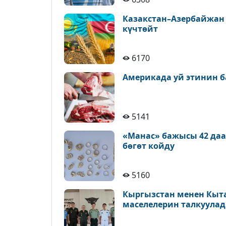
Казакстан–Азербайжан
күчтөйт
6170
Америкада уй этинин б
5141
«Манас» бажысы 42 да
бөгөт койду
5160
Кыргызстан менен Кыт
маселелерин талкуула