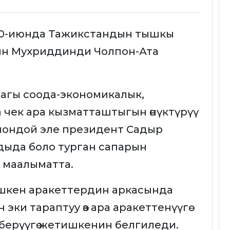
30-июнда Тажикстандын тышкы
н Мухриддинди Чолпон-Ата
ндагы соода-экономикалык,
чек ара кызматташтыгын өнүктүрүү
шондой эле президент Садыр
дыда боло турган сапарын
 маалыматта.
шкен аракеттердин аркасында
эки тараптуу өз ара аракеттенүүгө
 берүүгө жетишкенин белгиледи.