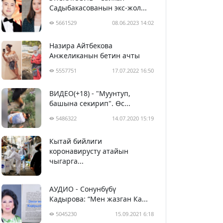
Садыбакасованын экс-жол...
5661529
08.06.2023 14:02
Назира Айтбекова
Анжеликанын бетин ачты
5557751
17.07.2022 16:50
ВИДЕО(+18) - "Муунтуп,
башына секирип". Өс...
5486322
14.07.2020 15:19
Кытай бийлиги
5397192
29.02.2020 23:43
коронавирусту атайын
чыгарга...
АУДИО - Сонунбүбү
Кадырова: “Мен жазган Ка...
5045230
15.09.2021 6:18