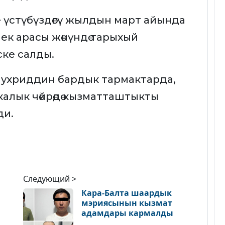
үстүбүздөгү жылдын март айында
ек арасы жөнүндө тарыхый
ке салды.
ухриддин бардык тармактарда,
алык чөйрөдө кызматташтыкты
ди.
Следующий >
Кара-Балта шаардык
мэриясынын кызмат
адамдары кармалды