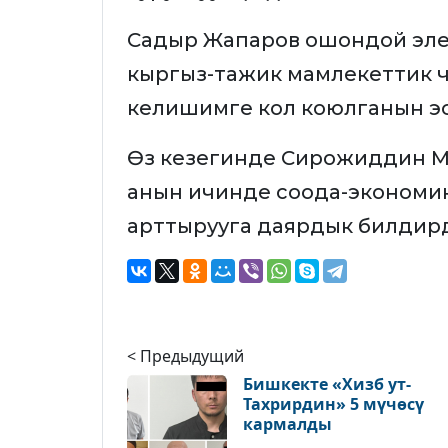
Садыр Жапаров ошондой эле 
кыргыз-тажик мамлекеттик ч
келишимге кол коюлганын эс
Өз кезегинде Сирожиддин М
анын ичинде соода-экономик
арттырууга даярдык билдир
< Предыдущий
Бишкекте «Хизб ут-
Тахрирдин» 5 мүчөсү
кармалды