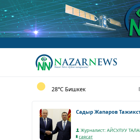
28°C
Бишкек
Садыр Жапаров Тажикст
Журналист: АЙСУЛУУ ТАЛ
саясат