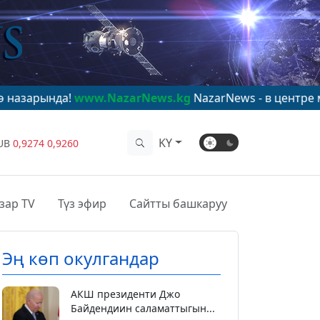
!
www.NazarNews.kg
NazarNews - в центре мирового в
KY
UB
0,9274
0,9260
зар TV
Түз эфир
Сайтты башкаруу
Эң көп окулгандар
АКШ президенти Джо
Байдендиин саламаттыгын...