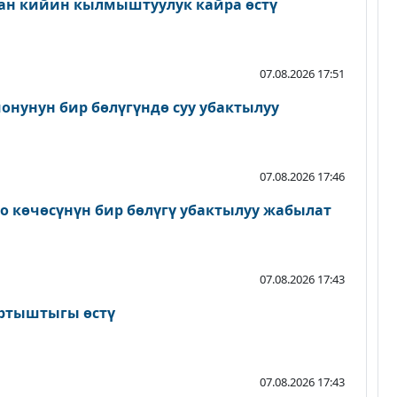
ан кийин кылмыштуулук кайра өстү
07.08.2026 17:51
онунун бир бөлүгүндө суу убактылуу
07.08.2026 17:46
о көчөсүнүн бир бөлүгү убактылуу жабылат
07.08.2026 17:43
артыштыгы өстү
07.08.2026 17:43