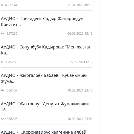
4665144
21.01.2023 18:15
АУДИО - Президент Садыр Жапаровдун
Констит...
4627230
06.05.2022 13:15
АУДИО - Сонунбүбү Кадырова: “Мен жазган
Ка...
5045230
15.09.2021 6:18
АУДИО - Жыргалбек Бабаев: “Кубанычбек
Жума...
4666107
10.02.2021 23:17
АУДИО - Жактоочу: “Депутат Жумалиевдин
16 ...
4636205
10.02.2021 23:02
АУДИО - ...Коронавирус келгенине аябай