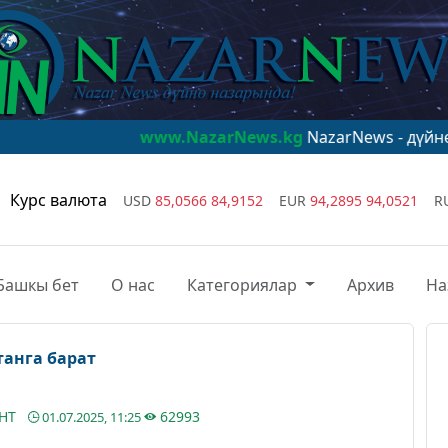
www.NazarNews.kg
NazarNews - дүйнө назарында
Курс валюта
USD
85,0566
84,9152
EUR
94,2895
94,0521
R
Башкы бет
О нас
Категориялар
Архив
На
анга барат
АНТ
62993
01.07.2025, 11:25