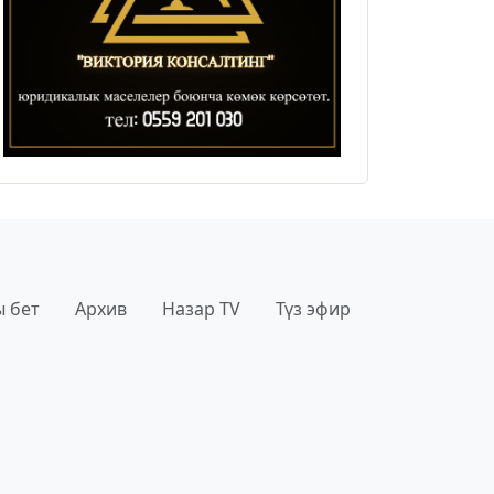
 бет
Архив
Назар TV
Түз эфир