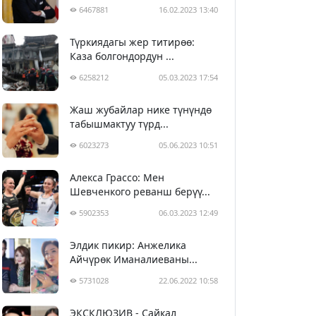
6467881
16.02.2023 13:40
Түркиядагы жер титирөө:
Каза болгондордун ...
6258212
05.03.2023 17:54
Жаш жубайлар нике түнүндө
табышмактуу түрд...
6023273
05.06.2023 10:51
Алекса Грассо: Мен
Шевченкого реванш берүү...
5902353
06.03.2023 12:49
Элдик пикир: Анжелика
Айчүрөк Иманалиеваны...
5731028
22.06.2022 10:58
ЭКСКЛЮЗИВ - Сайкал