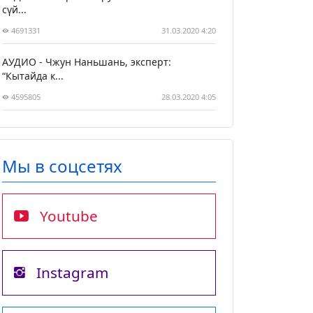
сүй...
4691331
31.03.2020 4:20
АУДИО - Чжун Наньшань, эксперт:
“Кытайда к...
4595805
28.03.2020 4:05
Мы в соцсетях
Youtube
Instagram