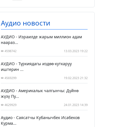
Аудио новости
АУДИО - Израилде жарым миллион адам
наараз...
4598742
13.03.2023 19:22
АУДИО - Түркиядагы издөө-куткаруу
иштерин ...
4569299
19.02.2023 21:32
АУДИО - Америкалык чалгынчы: Дүйнө
жүзү Пу...
4629929
24.01.2023 14:39
Аудио - Саясатчы Кубанычбек Исабеков
Курма...