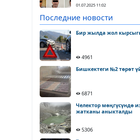
01.07.2025 11:02
Последние новости
Бир жылда жол кырсыгы
4961
Бишкектеги №2 төрөт ү
6871
Челектор мөңгүсүндө и
жатканы аныкталды
5306