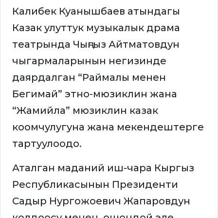
Калибек Куанышбаев атындагы
Казак улуттук музыкалык драма
театрында Чыңгыз Айтматовдун
чыгармаларынын негизинде
даярдалган “Раймалы менен
Бегимай” этно-мюзиклин жана
“Жамийла” мюзиклин казак
коомчулугуна жана мекендештерге
тартуулоодо.
Аталган маданий иш-чара Кыргыз
Республикасынын Президенти
Садыр Нургожоевич Жапаровдун
колдоосу менен, ошондой эле