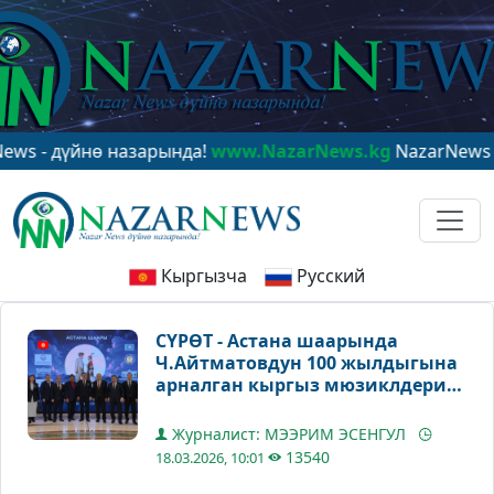
йнө назарында!
www.NazarNews.kg
NazarNews - в центр
Кыргызча
Русский
СҮРӨТ - Астана шаарында
Ч.Айтматовдун 100 жылдыгына
арналган кыргыз мюзиклдери
көрсөтүлүүдө
Журналист: МЭЭРИМ ЭСЕНГУЛ
13540
18.03.2026, 10:01