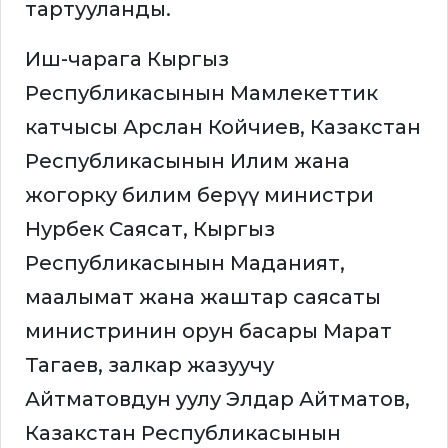
тартууланды.
Иш-чарага Кыргыз
Республикасынын Мамлекеттик
катчысы Арслан Койчиев, Казакстан
Республикасынын Илим жана
жогорку билим берүү министри
Нурбек Саясат, Кыргыз
Республикасынын Маданият,
маалымат жана жаштар саясаты
министринин орун басары Марат
Тагаев, залкар жазуучу
Айтматовдун уулу Элдар Айтматов,
Казакстан Республикасынын