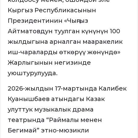
Кыргыз Республикасынын
Президентинин «Чыңгыз
Айтматовдун туулган күнүнүн 100
жылдыгына арналган мааракелик
иш-чараларды өткөрүү жөнүндө»
Жарлыгынын негизинде
уюштурулууда.
2026-жылдын 17-мартында Калибек
Куанышбаев атындагы Казак
улуттук музыкалык драма
театрында “Раймалы менен
Бегимай” этно-мюзикли