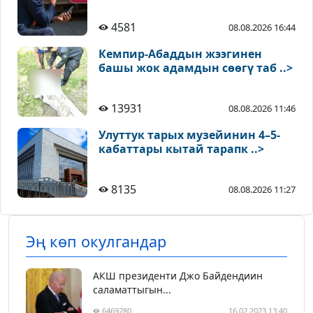
4581
08.08.2026 16:44
Кемпир-Абаддын жээгинен
башы жок адамдын сөөгү таб ..>
13931
08.08.2026 11:46
Улуттук тарых музейинин 4–5-
кабаттары кытай тарапк ..>
8135
08.08.2026 11:27
Эң көп окулгандар
АКШ президенти Джо Байдендиин
саламаттыгын...
6469280
16.02.2023 13:40