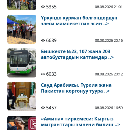
5355
08.08.2026 21:01
Үркүндө курман болгондордун
элеси мамлекеттин эсин ..>
6689
08.08.2026 20:16
Бишкекте №23, 107 жана 203
автобустардын каттамдар ..>
6033
08.08.2026 20:12
Сауд Арабиясы, Түркия жана
Пакистан коргонуу туура ..>
5457
08.08.2026 16:59
«Амина» тиркемеси: Кыргыз
мигранттары эмнени билиш ..>