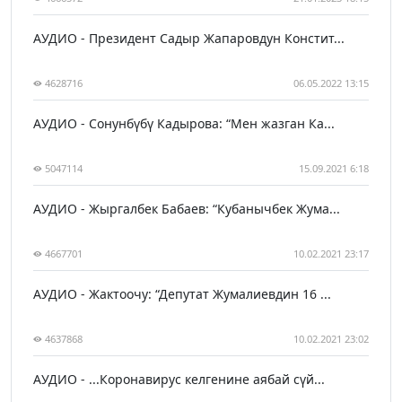
АУДИО - Президент Садыр Жапаровдун Констит...
4628716
06.05.2022 13:15
АУДИО - Сонунбүбү Кадырова: “Мен жазган Ка...
5047114
15.09.2021 6:18
АУДИО - Жыргалбек Бабаев: “Кубанычбек Жума...
4667701
10.02.2021 23:17
АУДИО - Жактоочу: “Депутат Жумалиевдин 16 ...
4637868
10.02.2021 23:02
АУДИО - ...Коронавирус келгенине аябай сүй...