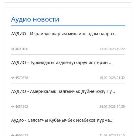
Аудио новости
АУДИО - Израилде жарым миллион адам наараз...
4600166
13.03.2023 19:22
АУДИО - Түркиядагы издөө-куткаруу иштерин ...
4570676
19.02.2023 21:32
АУДИО - Америкалык чалгынчы: Дүйнө жүзү Пу...
4631302
24.01.2023 14:39
Аудио - Саясатчы Кубанычбек Исабеков Курма...
4666572
21.01.2023 18:15