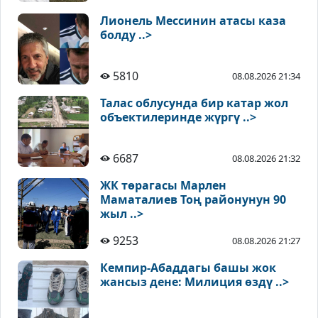
Лионель Мессинин атасы каза
болду ..>
5810
08.08.2026 21:34
Талас облусунда бир катар жол
объектилеринде жүргү ..>
6687
08.08.2026 21:32
ЖК төрагасы Марлен
Маматалиев Тоң районунун 90
жыл ..>
9253
08.08.2026 21:27
Кемпир-Абаддагы башы жок
жансыз дене: Милиция өздү ..>