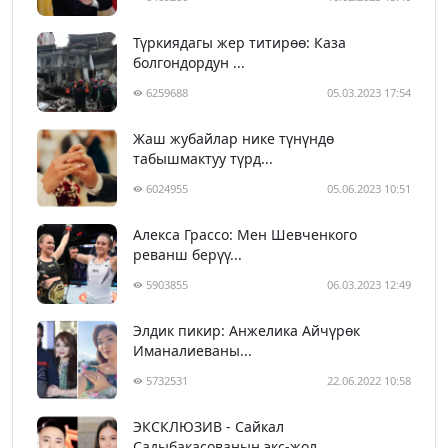
Түркиядагы жер титирөө: Каза
болгондордун ...
6259688
05.03.2023 17:54
Жаш жубайлар нике түнүндө
табышмактуу түрд...
6024955
05.06.2023 10:51
Алекса Грассо: Мен Шевченкого
реванш берүү...
5903855
06.03.2023 12:49
Элдик пикир: Анжелика Айчүрөк
Иманалиеваны...
5732531
22.06.2022 10:58
ЭКСКЛЮЗИВ - Сайкал
Садыбакасованын экс-жол...