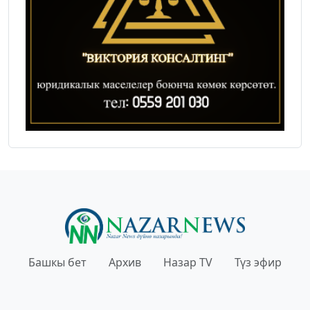
Башкы бет
Архив
Назар TV
Түз эфир