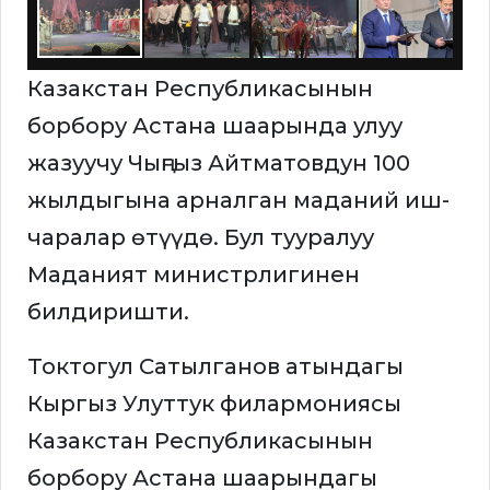
Казакстан Республикасынын
борбору Астана шаарында улуу
жазуучу Чыңгыз Айтматовдун 100
жылдыгына арналган маданий иш-
чаралар өтүүдө. Бул тууралуу
Маданият министрлигинен
билдиришти.
Токтогул Сатылганов атындагы
Кыргыз Улуттук филармониясы
Казакстан Республикасынын
борбору Астана шаарындагы