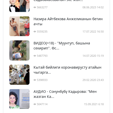
5663277
08.06.2023 14:02
Назира Айтбекова Анжеликанын бетин
ачты
5559235
17.07.2022 16:50
ВИДЕО(+18) - "Муунтуп, башына
секирип". Өс...
5487793
14.07.2020 15:19
Кытай бийлиги коронавирусту атайын
чыгарга...
5398933
29.02.2020 23:43
АУДИО - Сонунбүбү Кадырова: “Мен
жазган Ка...
5047114
15.09.2021 6:18