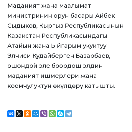
Маданият жана маалымат
министринин орун басары Айбек
Сыдыков, Кыргыз Республикасынын
Казакстан Республикасындагы
Атайын жана Ыйгарым укуктуу
Элчиси Кудайберген Базарбаев,
ошондой эле боордош элдин
маданият ишмерлери жана
коомчулуктун өкүлдөрү катышты.