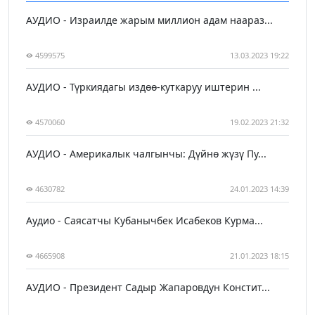
АУДИО - Израилде жарым миллион адам наараз...
4599575
13.03.2023 19:22
АУДИО - Түркиядагы издөө-куткаруу иштерин ...
4570060
19.02.2023 21:32
АУДИО - Америкалык чалгынчы: Дүйнө жүзү Пу...
4630782
24.01.2023 14:39
Аудио - Саясатчы Кубанычбек Исабеков Курма...
4665908
21.01.2023 18:15
АУДИО - Президент Садыр Жапаровдун Констит...