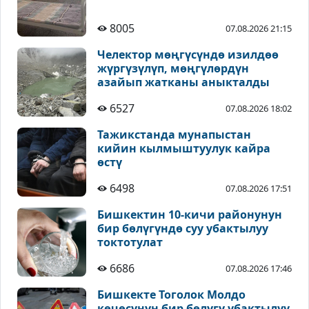
8005
07.08.2026 21:15
Челектор мөңгүсүндө изилдөө
жүргүзүлүп, мөңгүлөрдүн
азайып жатканы аныкталды
6527
07.08.2026 18:02
Тажикстанда мунапыстан
кийин кылмыштуулук кайра
өстү
6498
07.08.2026 17:51
Бишкектин 10-кичи районунун
бир бөлүгүндө суу убактылуу
токтотулат
6686
07.08.2026 17:46
Бишкекте Тоголок Молдо
көчөсүнүн бир бөлүгү убактылуу