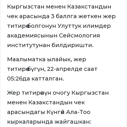
Кыргызстан менен Казакстандын
чек арасында 3 баллга жеткен жер
титирөө болгонун Улуттук илимдер
академиясынын Сейсмология
институтунан билдиришти.
Маалыматка ылайык, жер
титирөө бүгүн, 22-апрелде саат
05:26да катталган.
Жер титирөөнүн очогу Кыргызстан
менен Казакстандын чек
арасындагы Күнгөй Ала-Тоо
кыркаларында жайгашкан: