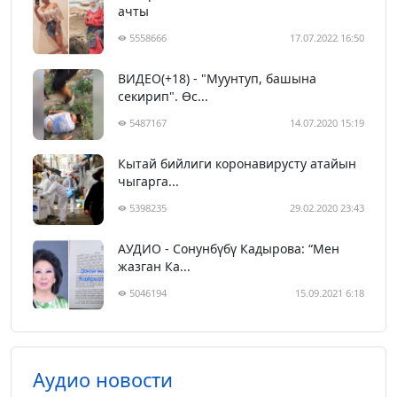
ачты
5558666
17.07.2022 16:50
ВИДЕО(+18) - "Муунтуп, башына
секирип". Өс...
5487167
14.07.2020 15:19
Кытай бийлиги коронавирусту атайын
чыгарга...
5398235
29.02.2020 23:43
АУДИО - Сонунбүбү Кадырова: “Мен
жазган Ка...
5046194
15.09.2021 6:18
Аудио новости