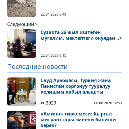
22.04.2026 8:49
Следующий >
Сузакта 26 жыл иштеген
мугалим, мектептеги окуядан ..>
22.04.2026 9:15
Последние новости
Сауд Арабиясы, Түркия жана
Пакистан коргонуу тууралуу
келишим кабыл алышты
3929
08.08.2026 16:59
«Амина» тиркемеси: Кыргыз
мигранттары эмнени билиши
керек?