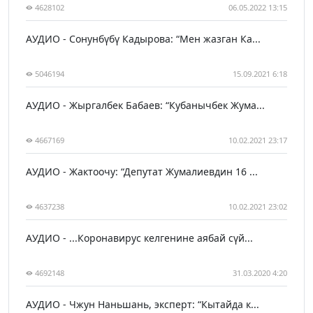
4628102
06.05.2022 13:15
АУДИО - Сонунбүбү Кадырова: “Мен жазган Ка...
5046194
15.09.2021 6:18
АУДИО - Жыргалбек Бабаев: “Кубанычбек Жума...
4667169
10.02.2021 23:17
АУДИО - Жактоочу: “Депутат Жумалиевдин 16 ...
4637238
10.02.2021 23:02
АУДИО - ...Коронавирус келгенине аябай сүй...
4692148
31.03.2020 4:20
АУДИО - Чжун Наньшань, эксперт: “Кытайда к...