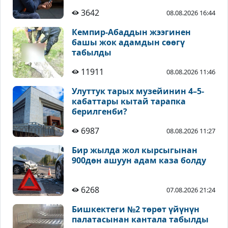
3642
08.08.2026 16:44
Кемпир-Абаддын жээгинен
башы жок адамдын сөөгү
табылды
11911
08.08.2026 11:46
Улуттук тарых музейинин 4–5-
кабаттары кытай тарапка
берилгенби?
6987
08.08.2026 11:27
Бир жылда жол кырсыгынан
900дөн ашуун адам каза болду
6268
07.08.2026 21:24
Бишкектеги №2 төрөт үйүнүн
палатасынан кантала табылды