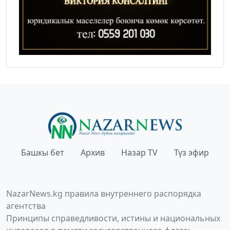
Башкы бет
Архив
Назар TV
Түз эфир
NazarNews.kg правила внутреннего распорядка
агентства
Принципы справедливости, истины и национальных