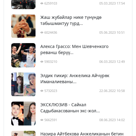
6259103
05.03.2023 17:54
Жаш жубайлар нике түнүндө
табышмактуу түрд...
6024436
05.06.2023 10:51
Алекса Грассо: Мен Шевченкого
реванш берүү...
5903210
06.03.2023 12:49
Элдик пикир: Анжелика Айчүрөк
Иманалиеваны...
5732023
22.06.2022 10:58
ЭКСКЛЮЗИВ - Сайкал
Садыбакасованын экс-жол...
5662591
08.06.2023 14:02
Назира Айтбекова Анжеликанын бетин