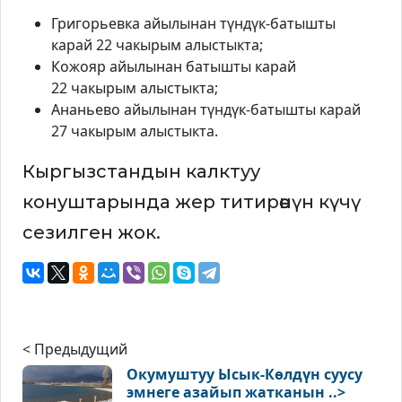
Григорьевка айылынан түндүк-батышты
карай 22 чакырым алыстыкта;
Кожояр айылынан батышты карай
22 чакырым алыстыкта;
Ананьево айылынан түндүк-батышты карай
27 чакырым алыстыкта.
Кыргызстандын калктуу
конуштарында жер титирөөнүн күчү
сезилген жок.
< Предыдущий
Окумуштуу Ысык-Көлдүн суусу
эмнеге азайып жатканын ..>