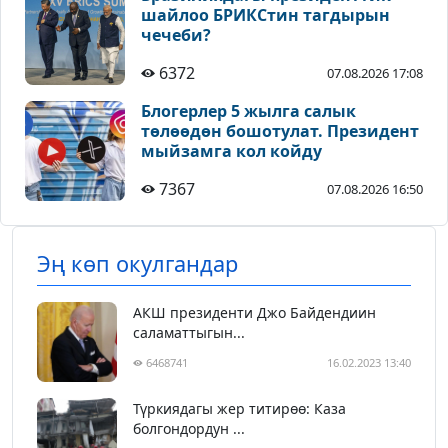
шайлоо БРИКСтин тагдырын
чечеби?
6372
07.08.2026 17:08
Блогерлер 5 жылга салык
төлөөдөн бошотулат. Президент
мыйзамга кол койду
7367
07.08.2026 16:50
Эң көп окулгандар
АКШ президенти Джо Байдендиин
саламаттыгын...
6468741
16.02.2023 13:40
Түркиядагы жер титирөө: Каза
болгондордун ...