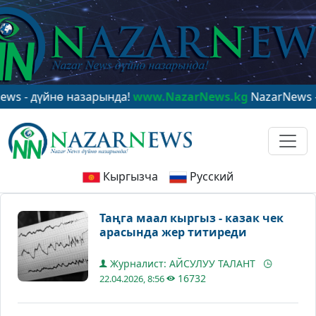
үйнө назарында!
www.NazarNews.kg
NazarNews - в цен
Кыргызча
Русский
Таңга маал кыргыз - казак чек
арасында жер титиреди
Журналист: АЙСУЛУУ ТАЛАНТ
16732
22.04.2026, 8:56