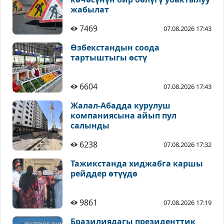
жабылат
7469
07.08.2026 17:43
Өзбекстандын соода
тартыштыгы өстү
6604
07.08.2026 17:43
Жалал-Абадда курулуш
компаниясына айып пул
салынды
6238
07.08.2026 17:32
Тажикстанда хиджабга каршы
рейддер өтүүдө
9861
07.08.2026 17:19
Бразилиядагы президенттик