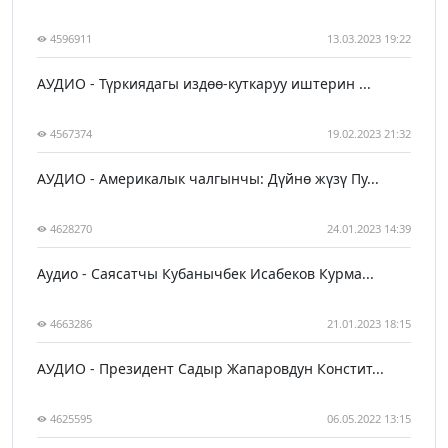
4596911
13.03.2023 19:22
АУДИО - Түркиядагы издөө-куткаруу иштерин ...
4567374
19.02.2023 21:32
АУДИО - Америкалык чалгынчы: Дүйнө жүзү Пу...
4628270
24.01.2023 14:39
Аудио - Саясатчы Кубанычбек Исабеков Курма...
4663286
21.01.2023 18:15
АУДИО - Президент Садыр Жапаровдун Констит...
4625595
06.05.2022 13:15