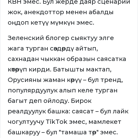
КВН эмес. Бул жерде даяр сценарий
жок, анекдоттор менен абалды
оңдоп кетүү мүмкүн эмес.
Зеленский блогер сыяктуу элге
жага турган сөздөрдү айтып,
сахнадан чыккан образын саясатка
көтөрүп кирди. Батышты мактап,
Орусияны жаман көрүү – бул тренд,
популярдуулук алып келе турган
багыт деп ойлоду. Бирок
реалдуулук башка: саясат – бул лайк
чогултуучу TikTok эмес, мамлекет
башкаруу – бул "тамаша төр" эмес.