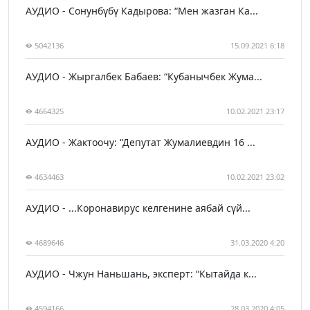
АУДИО - Сонунбүбү Кадырова: “Мен жазган Ка...
5042136
15.09.2021 6:18
АУДИО - Жыргалбек Бабаев: “Кубанычбек Жума...
4664325
10.02.2021 23:17
АУДИО - Жактоочу: “Депутат Жумалиевдин 16 ...
4634463
10.02.2021 23:02
АУДИО - ...Коронавирус келгенине аябай сүй...
4689646
31.03.2020 4:20
АУДИО - Чжун Наньшань, эксперт: “Кытайда к...
4594166
28.03.2020 4:05