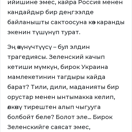
ийишине эмес, кайра Россия менен
кандайдыр бир деңгээлде
байланышты сактоосуна көз каранды
экенин түшүнүп турат.
Эң өкүнүчтүүсү – бул элдин
трагедиясы. Зеленский качып
кетиши мүмкүн, бирок Украина
мамлекетинин тагдыры кайда
барат? Тили, дили, маданияты бир
орустар менен ынтымакка келип,
өлкөнү тирештен алып чыгууга
болбойт беле? Болот эле… Бирок
Зеленскийге саясат эмес,