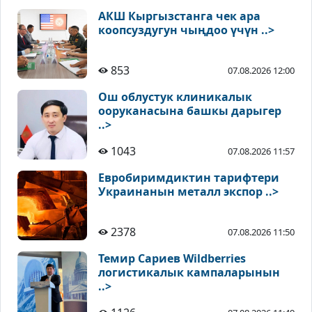
АКШ Кыргызстанга чек ара
коопсуздугун чыңдоо үчүн ..>
853
07.08.2026 12:00
Ош облустук клиникалык
ооруканасына башкы дарыгер
..>
1043
07.08.2026 11:57
Евробиримдиктин тарифтери
Украинанын металл экспор ..>
2378
07.08.2026 11:50
Темир Сариев Wildberries
логистикалык кампаларынын
..>