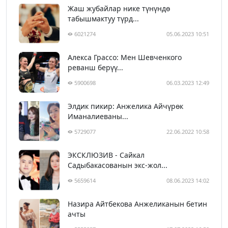
Жаш жубайлар нике түнүндө
табышмактуу түрд...
6021274
05.06.2023 10:51
Алекса Грассо: Мен Шевченкого
реванш берүү...
5900698
06.03.2023 12:49
Элдик пикир: Анжелика Айчүрөк
Иманалиеваны...
5729077
22.06.2022 10:58
ЭКСКЛЮЗИВ - Сайкал
Садыбакасованын экс-жол...
5659614
08.06.2023 14:02
Назира Айтбекова Анжеликанын бетин
ачты