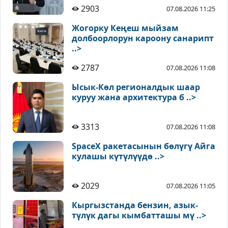
2903
07.08.2026 11:25
Жогорку Кеңеш мыйзам
долбоорлорун кароону санарипт
..>
2787
07.08.2026 11:08
Ысык-Көл регионалдык шаар
куруу жана архитектура б ..>
3313
07.08.2026 11:08
SpaceX ракетасынын бөлүгү Айга
кулашы күтүлүүдө ..>
2029
07.08.2026 11:05
Кыргызстанда бензин, азык-
түлүк дагы кымбатташы мү ..>