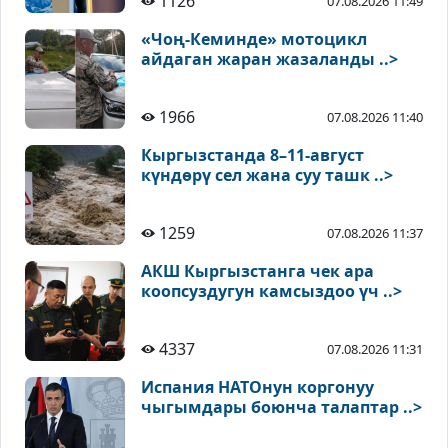
1126
07.08.2026 11:49
«Чоң-Кеминде» мотоцикл
айдаган жаран жазаланды ..>
1966
07.08.2026 11:40
Кыргызстанда 8–11-август
күндөрү сел жана суу ташк ..>
1259
07.08.2026 11:37
АКШ Кыргызстанга чек ара
коопсуздугун камсыздоо үч ..>
4337
07.08.2026 11:31
Испания НАТОнун коргонуу
чыгымдары боюнча талаптар ..>