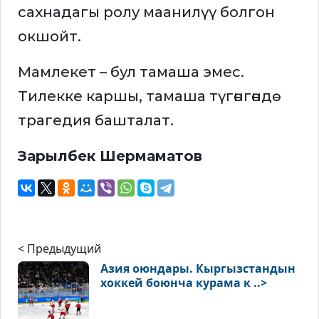
сахнадагы ролу маанилүү болгон
окшойт.
Мамлекет – бул тамаша эмес.
Тилекке каршы, тамаша түгөнгөндө
трагедия башталат.
Зарылбек Шермаматов
< Предыдущий
Азия оюндары. Кыргызстандын
хоккей боюнча курама к ..>