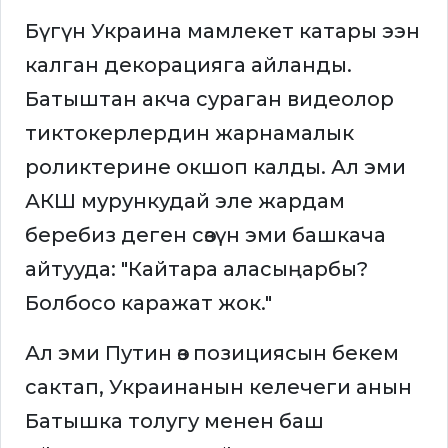
Бүгүн Украина мамлекет катары ээн
калган декорацияга айланды.
Батыштан акча сураган видеолор
тиктокерлердин жарнамалык
роликтерине окшоп калды. Ал эми
АКШ мурункудай эле жардам
беребиз деген сөзүн эми башкача
айтууда: "Кайтара аласыңарбы?
Болбосо каражат жок."
Ал эми Путин өз позициясын бекем
сактап, Украинанын келечеги анын
Батышка толугу менен баш