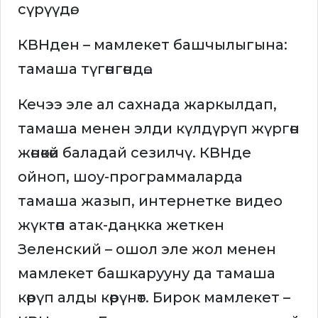
сүрүүдө.
КВНден – мамлекет башчылыгына:
тамаша түгөнгөндө…
Кечээ эле ал сахнада жаркылдап,
тамаша менен элди күлдүрүп жүргөн
жөнөкөй баладай сезилчү. КВНде
ойноп, шоу-программаларда
тамаша жазып, интернетке видео
жүктөп атак-даңкка жеткен
Зеленский – ошол эле жол менен
мамлекет башкарууну да тамаша
көрүп алды көрүнөт. Бирок мамлекет –