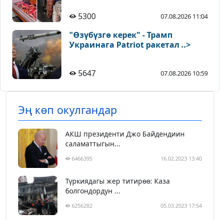
5300
07.08.2026 11:04
"Өзүбүзгө керек" - Трамп
Украинага Patriot ракетал ..>
5647
07.08.2026 10:59
Эң көп окулгандар
АКШ президенти Джо Байдендиин
саламаттыгын...
6466395
16.02.2023 13:40
Түркиядагы жер титирөө: Каза
болгондордун ...
6256282
05.03.2023 17:54