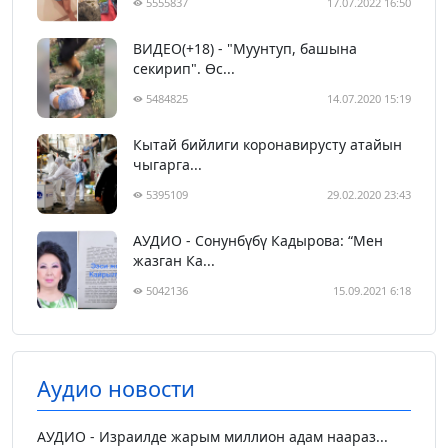
5555837
17.07.2022 16:50
ВИДЕО(+18) - "Муунтуп, башына
секирип". Өс...
5484825
14.07.2020 15:19
Кытай бийлиги коронавирусту атайын
чыгарга...
5395109
29.02.2020 23:43
АУДИО - Сонунбүбү Кадырова: “Мен
жазган Ка...
5042136
15.09.2021 6:18
Аудио новости
АУДИО - Израилде жарым миллион адам наараз...