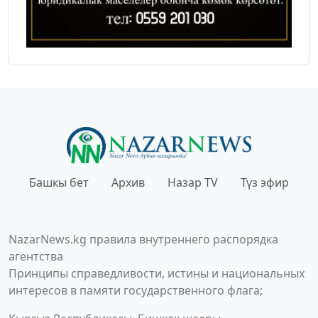
Башкы бет
Архив
Назар TV
Түз эфир
NazarNews.kg правила внутреннего распорядка
агентства
Принципы справедливости, истины и национальных
интересов в памяти государственного флага;