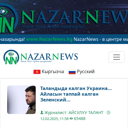
да!
www.NazarNews.kg
NazarNews - в центре мирового
Кыргызча
Русский
Таландыда калган Украина...
Айласын таппай калган
Зеленский...
Журналист: АЙСУЛУУ ТАЛАНТ
65488
12.02.2025, 11:58