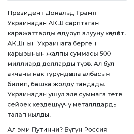
Президент Дональд Трамп
Украинадан АКШ сарптаган
каражаттарды өндүрүп алууну көздөйт.
АКШнын Украинага берген
карызынын жалпы суммасы 500
миллиард долларды түзөт. Ал бул
акчаны нак түрүндө ала албасын
билип, башка жолду тандады.
Украинадан ушул эле суммага тете
сейрек кездешүүчү металлдарды
талап кылды.
Ал эми Путинчи? Бүгүн Россия