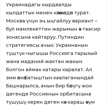
Украинадагы кырдаалды
кылдаттык менен көзөмөлдөп турат.
Москва үчүн эң ыңгайлуу вариант –
бул мамлекеттин жарымын өз таасир
зонасына кайтаруу. Путиндин
стратегиясы ачык: Украинанын
түштүк-чыгышы Россияга тарыхый
жана маданий жактан жакын
болгон аймак катары каралат. Ал
эми өлкө Батыштын каалаганындай
башкарылса, анын бир бөлүгү жок
дегенде Россиянын орбитасына
түшүшү керек деген көз караш өкүм