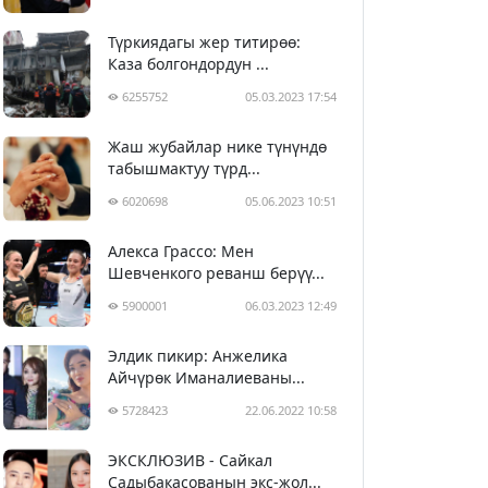
Түркиядагы жер титирөө:
Каза болгондордун ...
6255752
05.03.2023 17:54
Жаш жубайлар нике түнүндө
табышмактуу түрд...
6020698
05.06.2023 10:51
Алекса Грассо: Мен
Шевченкого реванш берүү...
5900001
06.03.2023 12:49
Элдик пикир: Анжелика
Айчүрөк Иманалиеваны...
5728423
22.06.2022 10:58
ЭКСКЛЮЗИВ - Сайкал
Садыбакасованын экс-жол...