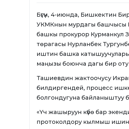
Бүгүн, 4-июнда, Бишкектин Б
УКМКнын мурдагы башчысы 
башкы прокурор Курманкул 
төрагасы Нурланбек Тургунбе
иштин башка катышуучулары
маңызы боюнча дагы бир отур
Ташиевдин жактоочусу Икра
билдиргендей, процесс ишк
болгондугуна байланыштуу 
«Үч жашыруун күбө бар экенд
протоколдору кылмыш ишине