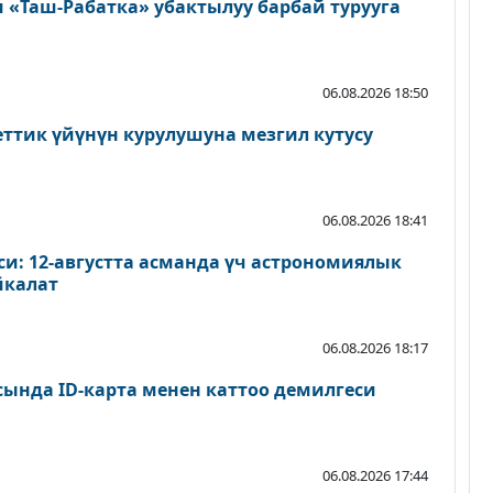
«Таш-Рабатка» убактылуу барбай турууга
06.08.2026 18:50
еттик үйүнүн курулушуна мезгил кутусу
06.08.2026 18:41
и: 12-августта асманда үч астрономиялык
йкалат
06.08.2026 18:17
сында ID-карта менен каттоо демилгеси
06.08.2026 17:44