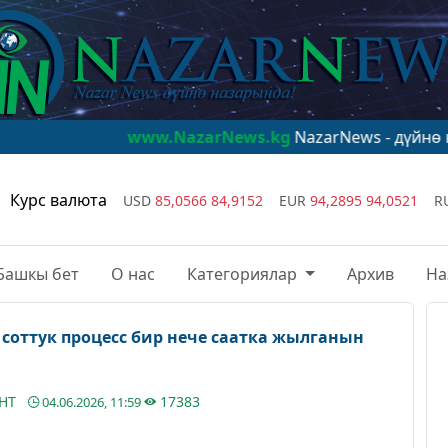
www.NazarNews.kg
NazarNews - дүйнө назарында!
Курс валюта
USD
85,0566
84,9152
EUR
94,2895
94,0521
R
Башкы бет
О нас
Категориялар
Архив
На
соттук процесс бир нече саатка жылганын
АНТ
17383
04.06.2026, 11:59