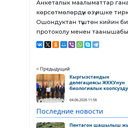
Анкеталык маалыматтар ган
көрсөтмөлөрдүн өзү ишке тир
Ошондуктан түштөн кийин биз
протоколу менен таанышабыз»
< Предыдущий
Кыргызстандын
делегациясы ЖККУнун
биологиялык коопсузд
боюнча жыйынына
катышты
04.06.2026 11:56
Последние новости
Пентагон шашылыш ж