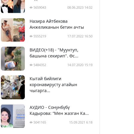
5659043
08.06.2023 14:02
Назира Айтбекова
Анжеликанын бетин ачты
5555219
17.07.2022 16:50
ВИДЕО(+18) - "Муунтуп,
башына секирип". Өс...
5484352
14.07.2020 15:19
Кытай бийлиги
5394500
29.02.2020 23:43
коронавирусту атайын
чыгарга...
АУДИО - Сонунбүбү
Кадырова: “Мен жазган Ка...
5041165
15.09.2021 6:18