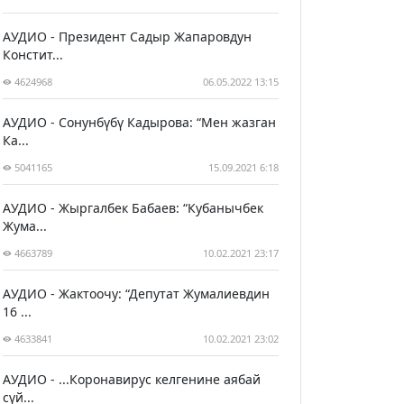
АУДИО - Президент Садыр Жапаровдун
Констит...
4624968
06.05.2022 13:15
АУДИО - Сонунбүбү Кадырова: “Мен жазган
Ка...
5041165
15.09.2021 6:18
АУДИО - Жыргалбек Бабаев: “Кубанычбек
Жума...
4663789
10.02.2021 23:17
АУДИО - Жактоочу: “Депутат Жумалиевдин
16 ...
4633841
10.02.2021 23:02
АУДИО - ...Коронавирус келгенине аябай
сүй...