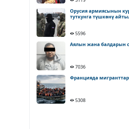
5119
Орусия армиясынын ку
туткунга түшкөнү айт
5596
Аялын жана балдарын с
7036
Францияда мигранттар
5308