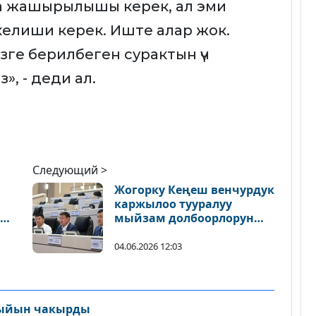
а жашырылышы керек, ал эми
келиши керек. Иште алар жок.
ге берилбеген сурактын үч
, - деди ал.
Следующий >
Жогорку Кеңеш венчурдук
каржылоо тууралуу
ук
мыйзам долбоорлорун
экинчи окууда колдоду
04.06.2026 12:03
ыйын чакырды