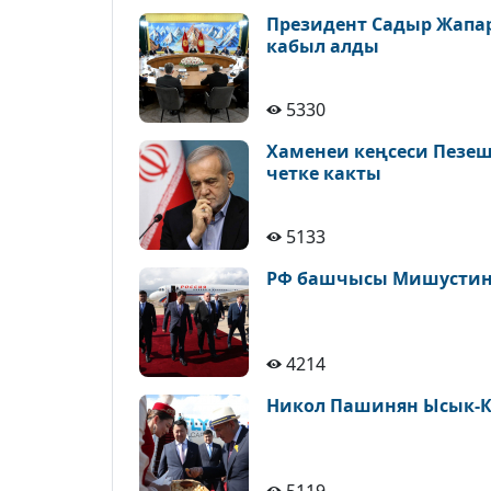
Президент Садыр Жапа
кабыл алды
5330
Хаменеи кеңсеси Пезе
четке какты
5133
РФ башчысы Мишустин 
4214
Никол Пашинян Ысык-К