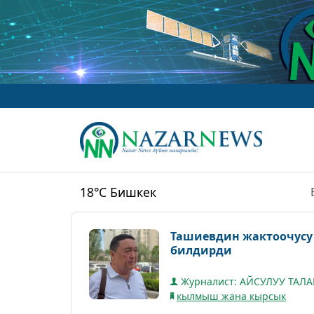
18°C
Бишкек
Ташиевдин жактоочусу 
билдирди
Журналист: АЙСУЛУУ ТАЛ
кылмыш жана кырсык