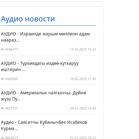
Аудио новости
АУДИО - Израилде жарым миллион адам
наараз...
4596477
13.03.2023 19:22
АУДИО - Түркиядагы издөө-куткаруу
иштерин ...
4566903
19.02.2023 21:32
АУДИО - Америкалык чалгынчы: Дүйнө
жүзү Пу...
4627731
24.01.2023 14:39
Аудио - Саясатчы Кубанычбек Исабеков
Курма...
4662672
21.01.2023 18:15