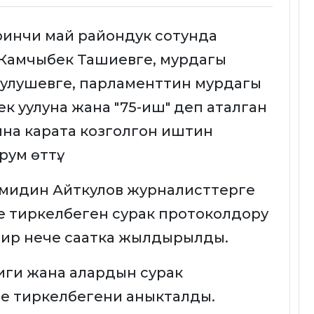
иринчи май райондук сотунда
Камчыбек Ташиевге, мурдагы
Зулушевге, парламенттин мурдагы
к уулуна жана "75-иш" деп аталган
на карата козголгон иштин
ум өттү.
мидин Айткулов журналисттерге
е тиркелбеген сурак протоколдору
бир нече саатка жылдырылды.
иги жана алардын сурак
 тиркелбегени аныкталды.