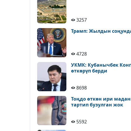
3257
Трамп: Жылдын соңунда
4728
УКМК: Кубанычбек Конг
өткөрүп берди
8698
Тоңдо өткөн ири мадан
тартип бузулган жок
5592