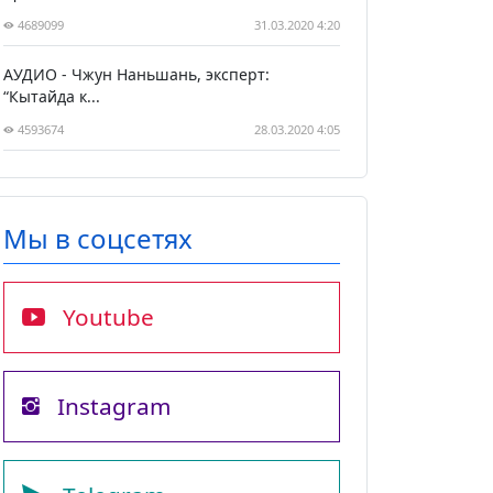
4689099
31.03.2020 4:20
АУДИО - Чжун Наньшань, эксперт:
“Кытайда к...
4593674
28.03.2020 4:05
Мы в соцсетях
Youtube
Instagram