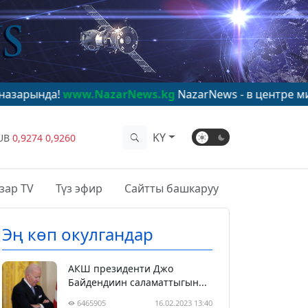
www.NazarNews.kg
NazarNews - в центре мирового вни
KY
UB
0,9274
0,9260
зар TV
Түз эфир
Сайтты башкаруу
Эң көп окулгандар
АКШ президенти Джо
Байдендиин саламаттыгын...
6465905
16.02.2023 13:40