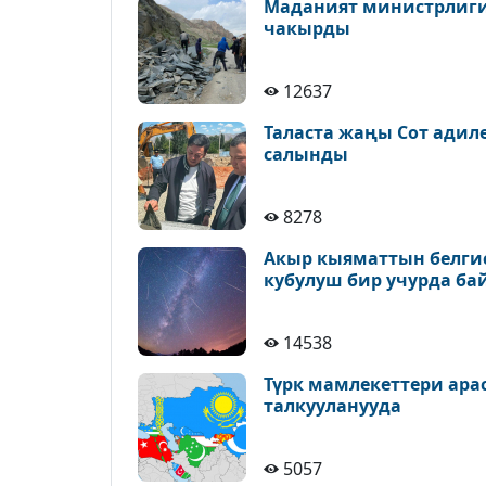
Маданият министрлиги 
чакырды
12637
Таласта жаңы Сот адил
салынды
8278
Акыр кыяматтын белгис
кубулуш бир учурда ба
14538
Түрк мамлекеттери ара
талкууланууда
5057