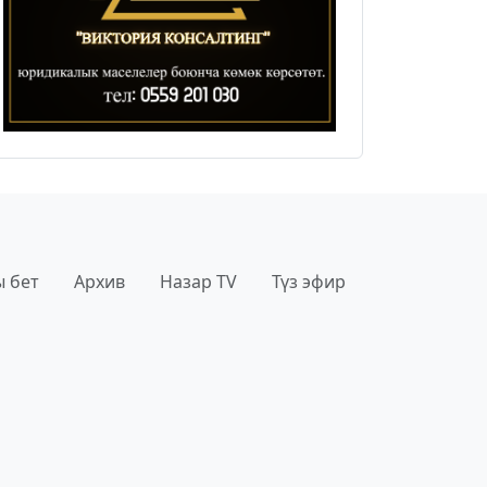
 бет
Архив
Назар TV
Түз эфир