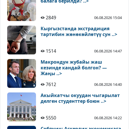
балага берилди? ..>
2849
06.08.2026 15:04
Кыргызстанда экстрадиция
тартибин жөнөкөйлөтүү сун ..>
1514
06.08.2026 14:47
Макрондун жубайы жаш
кезинде кандай болгон? —
Жаңы ..>
7612
06.08.2026 14:40
Акыйкатчы окуудан чыгарылат
делген студенттер боюн ..>
5550
06.08.2026 14:22
Собянин: Аскердик экономикага