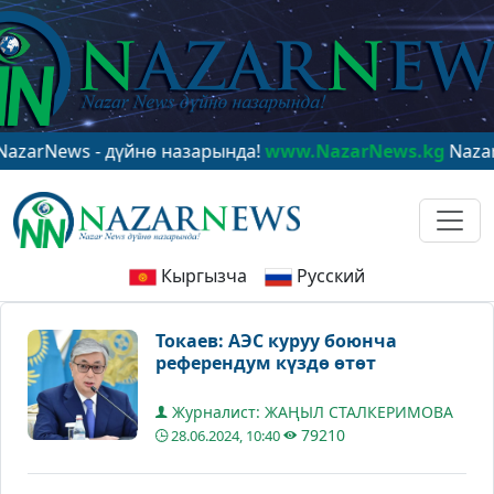
ws - дүйнө назарында!
www.NazarNews.kg
NazarNews -
Кыргызча
Русский
Токаев: АЭС куруу боюнча
референдум күздө өтөт
Журналист: ЖАҢЫЛ СТАЛКЕРИМОВА
79210
28.06.2024, 10:40