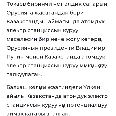
Токаев биринчи чет элдик сапарын
Орусияга жасагандан бери
Казакстандын аймагында атомдук
электр станциясын куруу
маселесин бир нече жолу көтөрүп,
Орусиянын президенти Владимир
Путин менен Казакстанда атомдук
электр станциясын куруу мүмкүнчүлүгүн
талкуулаган.
Балхаш көлүнүн жээгиндеги Үлкөн
айылы Казакстанда атомдук электр
станциясын куруу үчүн потенциалдуу
аймак катары аталган.