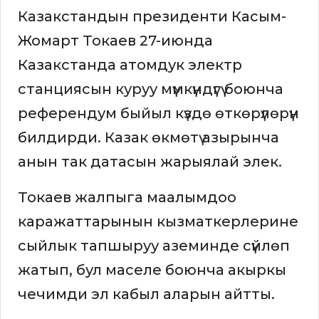
Казакстандын президенти Касым-
Жомарт Токаев 27-июнда
Казакстанда атомдук электр
станциясын куруу мүмкүндүгү боюнча
референдум быйыл күздө өткөрүлөрүн
билдирди. Казак өкмөтү азырынча
анын так датасын жарыялай элек.
Токаев жалпыга маалымдоо
каражаттарынын кызматкерлерине
сыйлык тапшыруу аземинде сүйлөп
жатып, бул маселе боюнча акыркы
чечимди эл кабыл аларын айтты.