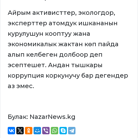
Айрым активисттер, экологдор,
эксперттер атомдук ишкананын
курулушун кооптуу жана
экономикалык жактан көп пайда
алып келбеген долбоор деп
эсептешет. Андан тышкары
коррупция коркунучу бар дегендер
аз эмес.
Булак: NazarNews.kg