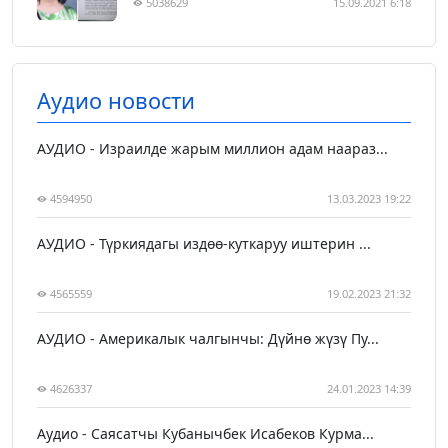
5038629
15.09.2021 6:18
Аудио новости
АУДИО - Израилде жарым миллион адам наараз...
4594950
13.03.2023 19:22
АУДИО - Түркиядагы издөө-куткаруу иштерин ...
4565559
19.02.2023 21:32
АУДИО - Америкалык чалгынчы: Дүйнө жүзү Пу...
4626337
24.01.2023 14:39
Аудио - Саясатчы Кубанычбек Исабеков Курма...