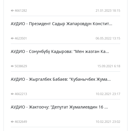
4661282
21.01.2023 18:15
АУДИО - Президент Садыр Жапаровдун Констит...
4623501
06.05.2022 13:15
АУДИО - Сонунбүбү Кадырова: “Мен жазган Ка...
5038629
15.09.2021 6:18
АУДИО - Жыргалбек Бабаев: “Кубанычбек Жума...
4662213
10.02.2021 23:17
АУДИО - Жактоочу: “Депутат Жумалиевдин 16 ...
4632649
10.02.2021 23:02