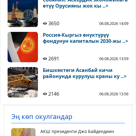
өтүү Орусияны жок кы ..>
3650
06.08.2026 14:09
Россия-Кыргыз өнүктүрүү
фондунун капиталын 2030-жы ..>
2691
06.08.2026 13:59
Бишкектеги Асанбай кичи
районунда курулуш краны ку ..>
2146
06.08.2026 13:56
Эң көп окулгандар
АКШ президенти Джо Байдендиин