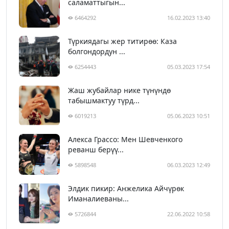
саламаттыгын...
6464292
16.02.2023 13:40
Түркиядагы жер титирөө: Каза
болгондордун ...
6254443
05.03.2023 17:54
Жаш жубайлар нике түнүндө
табышмактуу түрд...
6019213
05.06.2023 10:51
Алекса Грассо: Мен Шевченкого
реванш берүү...
5898548
06.03.2023 12:49
Элдик пикир: Анжелика Айчүрөк
Иманалиеваны...
5726844
22.06.2022 10:58