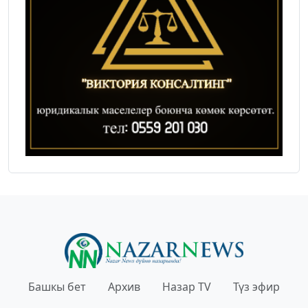
Башкы бет
Архив
Назар TV
Түз эфир