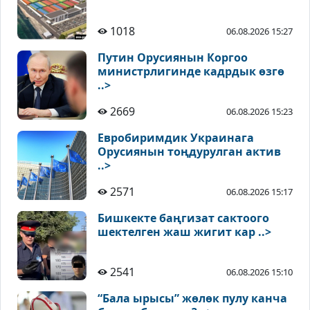
1018
06.08.2026 15:27
Путин Орусиянын Коргоо
министрлигинде кадрдык өзгө
..>
2669
06.08.2026 15:23
Евробиримдик Украинага
Орусиянын тоңдурулган актив
..>
2571
06.08.2026 15:17
Бишкекте баңгизат сактоого
шектелген жаш жигит кар ..>
2541
06.08.2026 15:10
“Бала ырысы” жөлөк пулу канча