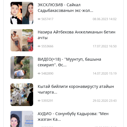
ЭКСКЛЮЗИВ - Сайкал
Садыбакасованын экс-жол...
5657417
08.06.2023 14:02
Назира Айтбекова Анжеликанын бетин
ачты
5553666
17.07.2022 16:50
ВИДЕО(+18) - "Муунтуп, башына
секирип". Өс...
5482890
14.07.2020 15:19
Кытай бийлиги коронавирусту атайын
чыгарга...
5393291
29.02.2020 23:43
АУДИО - Сонунбүбү Кадырова: “Мен
жазган Ка...