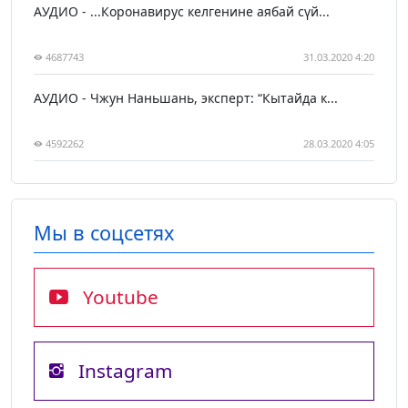
АУДИО - ...Коронавирус келгенине аябай сүй...
4687743
31.03.2020 4:20
АУДИО - Чжун Наньшань, эксперт: “Кытайда к...
4592262
28.03.2020 4:05
Мы в соцсетях
Youtube
Instagram