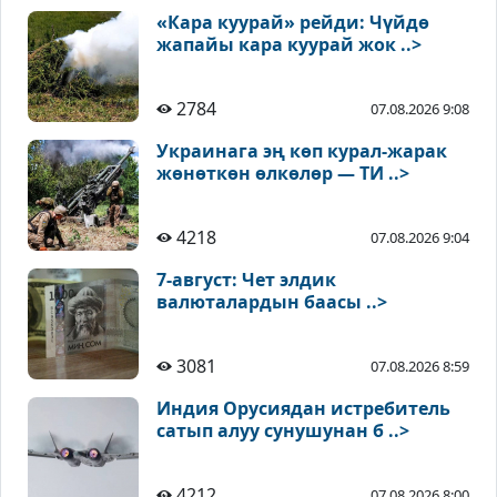
«Кара куурай» рейди: Чүйдө
жапайы кара куурай жок ..>
2784
07.08.2026 9:08
Украинага эң көп курал-жарак
жөнөткөн өлкөлөр — ТИ ..>
4218
07.08.2026 9:04
7-август: Чет элдик
валюталардын баасы ..>
3081
07.08.2026 8:59
Индия Орусиядан истребитель
сатып алуу сунушунан б ..>
4212
07.08.2026 8:00