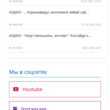
4634164
10.02.2021 23:02
АУДИО - ...Коронавирус келгенине аябай сүй...
4689349
31.03.2020 4:20
АУДИО - Чжун Наньшань, эксперт: “Кытайда к...
4593920
28.03.2020 4:05
Мы в соцсетях
Youtube
Instagram