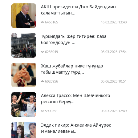
АКШ президенти Джо Байдендиин
саламаттыгын...
6466165
16.02.2023 13:40
Түркиядагы жер титирөө: Каза
болгондордун ...
6256049
05.03.2023 17:54
Жаш жубайлар нике түнүндө
табышмактуу түрд...
6020956
05.06.2023 10:51
Алекса Грассо: Мен Шевченкого
реванш берүү...
5900351
06.03.2023 12:49
Элдик пикир: Анжелика Айчүрөк
Иманалиеваны...