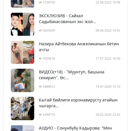
5728750
22.06.2022 10:58
ЭКСКЛЮЗИВ - Сайкал
Садыбакасованын экс-жол...
5659339
08.06.2023 14:02
Назира Айтбекова Анжеликанын бетин
ачты
5555618
17.07.2022 16:50
ВИДЕО(+18) - "Муунтуп, башына
секирип". Өс...
5484612
14.07.2020 15:19
Кытай бийлиги коронавирусту атайын
чыгарга...
5394773
29.02.2020 23:43
АУДИО - Сонунбүбү Кадырова: “Мен