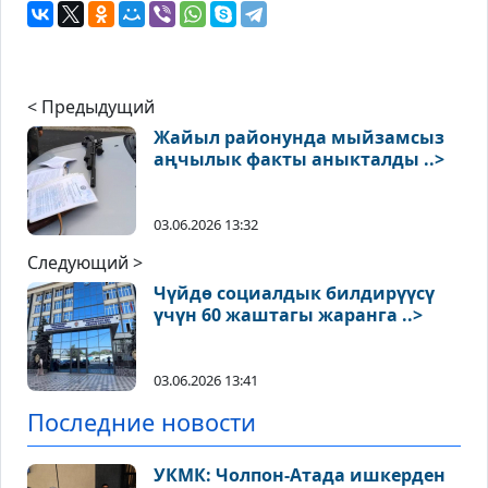
< Предыдущий
Жайыл районунда мыйзамсыз
аңчылык факты аныкталды ..>
03.06.2026 13:32
Следующий >
Чүйдө социалдык билдирүүсү
үчүн 60 жаштагы жаранга ..>
03.06.2026 13:41
Последние новости
УКМК: Чолпон-Атада ишкерден