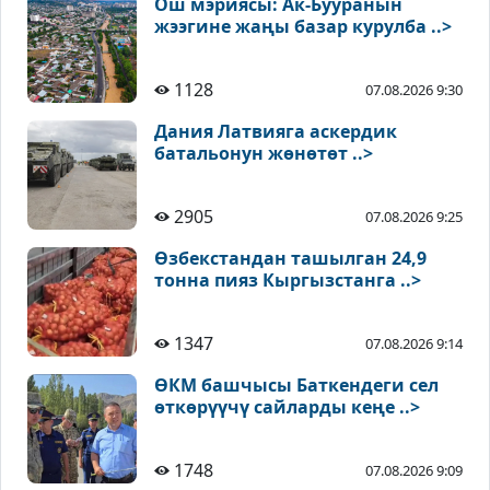
Ош мэриясы: Ак-Бууранын
жээгине жаңы базар курулба ..>
1128
07.08.2026 9:30
Дания Латвияга аскердик
батальонун жөнөтөт ..>
2905
07.08.2026 9:25
Өзбекстандан ташылган 24,9
тонна пияз Кыргызстанга ..>
1347
07.08.2026 9:14
ӨКМ башчысы Баткендеги сел
өткөрүүчү сайларды кеңе ..>
1748
07.08.2026 9:09