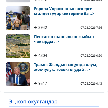
Европа Украинанын аскерге
милдеттүү эркектерине ба ..>
3942
07.08.2026 7:56
Пентагон шашылыш жыйын
чакырды ..>
4304
07.08.2026 0:50
Трамп: Жылдын соңунда өлүм,
жокчулук, тозоктогудай ..>
9517
07.08.2026 0:43
Эң көп окулгандар