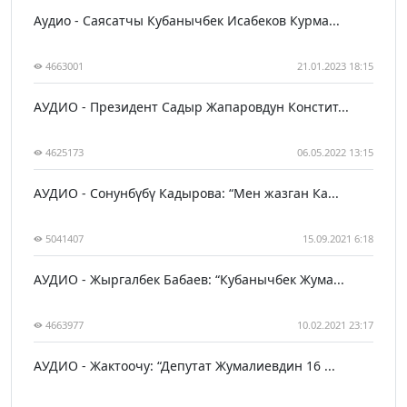
Аудио - Саясатчы Кубанычбек Исабеков Курма...
4663001
21.01.2023 18:15
АУДИО - Президент Садыр Жапаровдун Констит...
4625173
06.05.2022 13:15
АУДИО - Сонунбүбү Кадырова: “Мен жазган Ка...
5041407
15.09.2021 6:18
АУДИО - Жыргалбек Бабаев: “Кубанычбек Жума...
4663977
10.02.2021 23:17
АУДИО - Жактоочу: “Депутат Жумалиевдин 16 ...