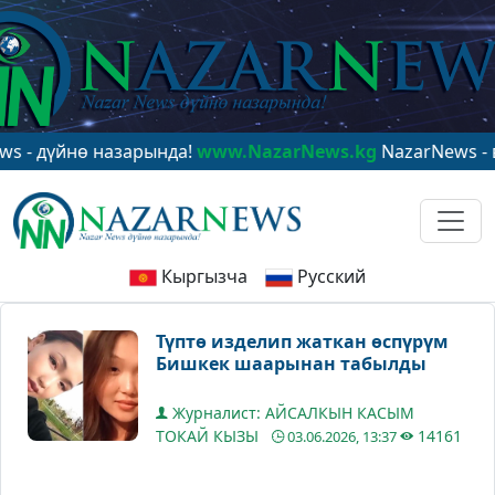
үйнө назарында!
www.NazarNews.kg
NazarNews - в цен
Кыргызча
Русский
Түптө изделип жаткан өспүрүм
Бишкек шаарынан табылды
Журналист: АЙСАЛКЫН КАСЫМ
ТОКАЙ КЫЗЫ
14161
03.06.2026, 13:37