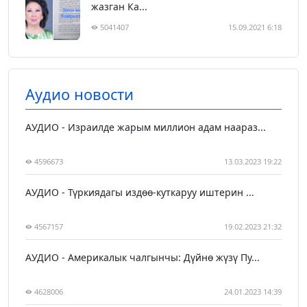
жазган Ка...
5041407
15.09.2021 6:18
Аудио новости
АУДИО - Израилде жарым миллион адам наараз...
4596673
13.03.2023 19:22
АУДИО - Түркиядагы издөө-куткаруу иштерин ...
4567157
19.02.2023 21:32
АУДИО - Америкалык чалгынчы: Дүйнө жүзү Пу...
4628006
24.01.2023 14:39