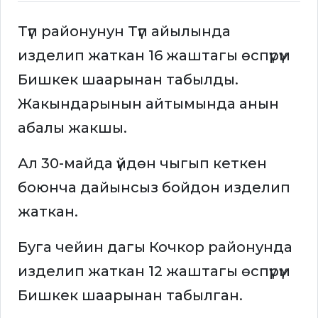
Түп районунун Түп айылында
изделип жаткан 16 жаштагы өспүрүм
Бишкек шаарынан табылды.
Жакындарынын айтымында анын
абалы жакшы.
Ал 30-майда үйдөн чыгып кеткен
боюнча дайынсыз бойдон изделип
жаткан.
Буга чейин дагы Кочкор районунда
изделип жаткан 12 жаштагы өспүрүм
Бишкек шаарынан табылган.