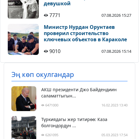
девушкой
7771
07.08.2026 15:27
Министр Нурдан Орунтаев
проверил строительство
ключевых объектов в Караколе
9010
07.08.2026 15:14
Эң көп окулгандар
АКШ президенти Джо Байдендиин
саламаттыгын...
6471000
16.02.2023 13:40
Түркиядагы жер титирөө: Каза
болгондордун ...
6261095
05.03.2023 17:54