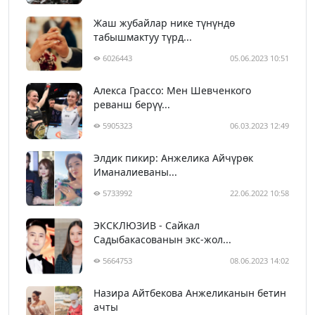
Жаш жубайлар нике түнүндө
табышмактуу түрд...
6026443
05.06.2023 10:51
Алекса Грассо: Мен Шевченкого
реванш берүү...
5905323
06.03.2023 12:49
Элдик пикир: Анжелика Айчүрөк
Иманалиеваны...
5733992
22.06.2022 10:58
ЭКСКЛЮЗИВ - Сайкал
Садыбакасованын экс-жол...
5664753
08.06.2023 14:02
Назира Айтбекова Анжеликанын бетин
ачты