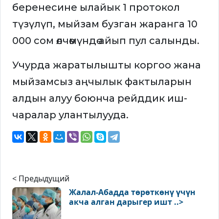
беренесине ылайык 1 протокол
түзүлүп, мыйзам бузган жаранга 10
000 сом өлчөмүндө айып пул салынды.
Учурда жаратылышты коргоо жана
мыйзамсыз аңчылык фактыларын
алдын алуу боюнча рейддик иш-
чаралар улантылууда.
< Предыдущий
Жалал-Абадда төрөткөнү үчүн
акча алган дарыгер ишт ..>