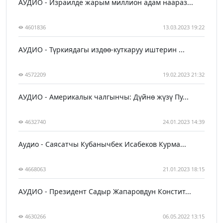
АУДИО - Израилде жарым миллион адам наараз...
4601836
13.03.2023 19:22
АУДИО - Түркиядагы издөө-куткаруу иштерин ...
4572209
19.02.2023 21:32
АУДИО - Америкалык чалгынчы: Дүйнө жүзү Пу...
4632740
24.01.2023 14:39
Аудио - Саясатчы Кубанычбек Исабеков Курма...
4668063
21.01.2023 18:15
АУДИО - Президент Садыр Жапаровдун Констит...
4630266
06.05.2022 13:15