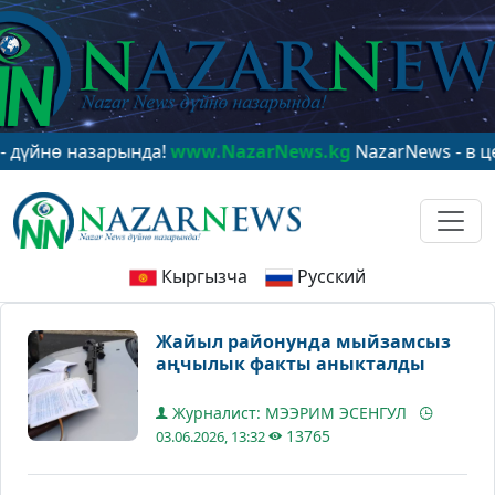
ө назарында!
www.NazarNews.kg
NazarNews - в центре
Кыргызча
Русский
Жайыл районунда мыйзамсыз
аңчылык факты аныкталды
Журналист: МЭЭРИМ ЭСЕНГУЛ
13765
03.06.2026, 13:32