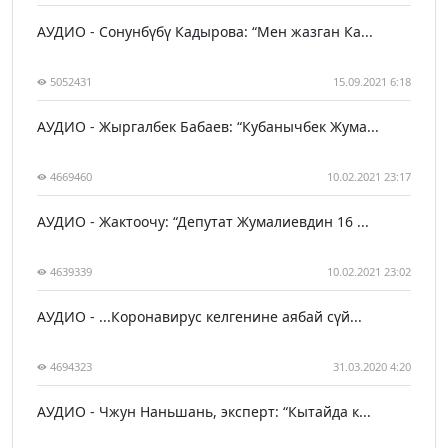
АУДИО - Сонунбүбү Кадырова: “Мен жазган Ка...
5052431
15.09.2021 6:18
АУДИО - Жыргалбек Бабаев: “Кубанычбек Жума...
4669460
10.02.2021 23:17
АУДИО - Жактоочу: “Депутат Жумалиевдин 16 ...
4639339
10.02.2021 23:02
АУДИО - ...Коронавирус келгенине аябай сүй...
4694323
31.03.2020 4:20
АУДИО - Чжун Наньшань, эксперт: “Кытайда к...