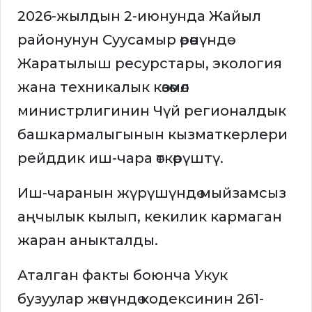
2026-жылдын 2-июнунда Жайыл
районунун Суусамыр өрөөнүндө
Жаратылыш ресурстары, экология
жана техникалык көзөмөл
министрлигинин Чүй регионалдык
башкармалыгынын кызматкерлери
рейддик иш-чара өткөрүштү.
Иш-чаранын жүрүшүндө мыйзамсыз
аңчылык кылып, кекилик кармаган
жаран аныкталды.
Аталган факты боюнча Укук
бузуулар жөнүндө кодексинин 261-