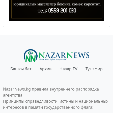
Башкы бет
Архив
Назар TV
Түз эфир
NazarNews.kg правила внутреннего распорядка
агентства
Принципы справедливости, истины и национальных
интересов в памяти государственного флага;