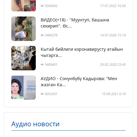
5560692
17.07.2022 16:50
ВИДЕО(+18) - "Муунтуп, башына
секирип". Өс...
5489278
14.07.2020 15:19
Кытай бийлиги коронавирусту атайын
чыгарга...
5400401
29.02.2020 23:43
АУДИО - Сонунбүбү Кадырова: “Мен
жазган Ка...
5052431
15.09.2021 6:18
Аудио новости