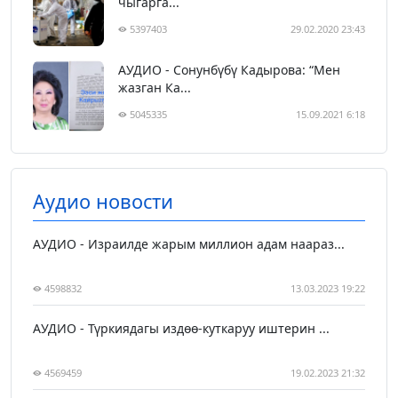
чыгарга...
5397403
29.02.2020 23:43
АУДИО - Сонунбүбү Кадырова: “Мен
жазган Ка...
5045335
15.09.2021 6:18
Аудио новости
АУДИО - Израилде жарым миллион адам наараз...
4598832
13.03.2023 19:22
АУДИО - Түркиядагы издөө-куткаруу иштерин ...
4569459
19.02.2023 21:32