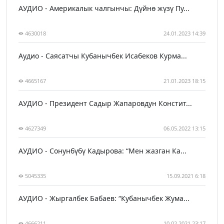
АУДИО - Америкалык чалгынчы: Дүйнө жүзү Пу...
4630018
24.01.2023 14:39
Аудио - Саясатчы Кубанычбек Исабеков Курма...
4665167
21.01.2023 18:15
АУДИО - Президент Садыр Жапаровдун Констит...
4627349
06.05.2022 13:15
АУДИО - Сонунбүбү Кадырова: “Мен жазган Ка...
5045335
15.09.2021 6:18
АУДИО - Жыргалбек Бабаев: “Кубанычбек Жума...
4666211
10.02.2021 23:17