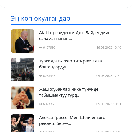
Эң көп окулгандар
АКШ президенти Джо Байдендиин
саламаттыгын...
6467997
16.02.2023 13:40
Түркиядагы жер титирөө: Каза
болгондордун ...
6258348
05.03.2023 17:54
Жаш жубайлар нике түнүндө
табышмактуу түрд...
6023365
05.06.2023 10:51
Алекса Грассо: Мен Шевченкого
реванш берүү...