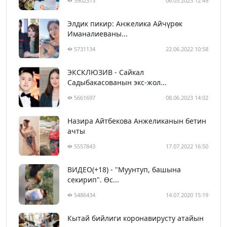
5902373
06.03.2023 12:49
Элдик пикир: Анжелика Айчүрөк
Иманалиеваны...
5731134
22.06.2022 10:58
ЭКСКЛЮЗИВ - Сайкал
Садыбакасованын экс-жол...
5661697
08.06.2023 14:02
Назира Айтбекова Анжеликанын бетин
ачты
5557843
17.07.2022 16:50
ВИДЕО(+18) - "Муунтуп, башына
секирип". Өс...
5486434
14.07.2020 15:19
Кытай бийлиги коронавирусту атайын