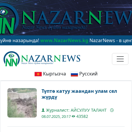
назарында!
www.NazarNews.kg
NazarNews - в центре м
Кыргызча
Русский
Түптө катуу жаандан улам сел
жүрдү
Журналист: АЙСУЛУУ ТАЛАНТ
43582
08.07.2025, 20:17