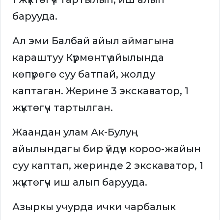
барууда.
Ал эми Балбай айыл аймагына
караштуу Күрмөнтү айылында
көпүрөгө суу батпай, жолду
каптаган. Жерине 3 экскаватор, 1
жүктөгүч тартылган.
Жаандан улам Ак-Булуң
айылындагы бир үйдүн короо-жайын
суу каптап, жеринде 2 экскаватор, 1
жүктөгүч иш алып барууда.
Азыркы учурда ички чарбалык