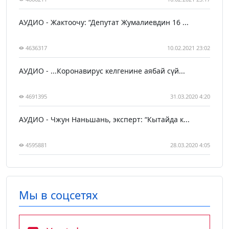
АУДИО - Жактоочу: “Депутат Жумалиевдин 16 ...
4636317
10.02.2021 23:02
АУДИО - ...Коронавирус келгенине аябай сүй...
4691395
31.03.2020 4:20
АУДИО - Чжун Наньшань, эксперт: “Кытайда к...
4595881
28.03.2020 4:05
Мы в соцсетях