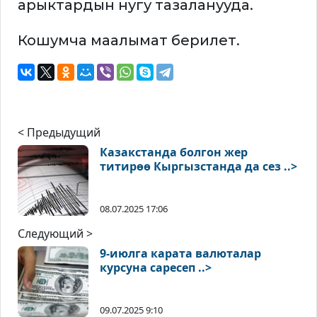
арыктардын нугу тазаланууда.
Кошумча маалымат берилет.
< Предыдущий
Казакстанда болгон жер
титирөө Кыргызстанда да сез ..>
08.07.2025 17:06
Следующий >
9-июлга карата валюталар
курсуна саресеп ..>
09.07.2025 9:10