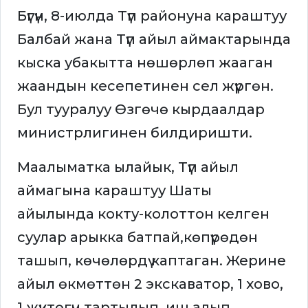
Бүгүн, 8-июлда Түп районуна караштуу
Балбай жана Түп айыл аймактарында
кыска убакытта нөшөрлөп жааган
жаандын кесепетинен сел жүргөн.
Бул тууралуу Өзгөчө кырдаалдар
министрлигинен билдиришти.
Маалыматка ылайык, Түп айыл
аймагына караштуу Шаты
айылында кокту-колоттон келген
суулар арыкка батпай,көпүрөдөн
ташып, көчөлөрдү каптаган. Жерине
айыл өкмөттөн 2 экскаватор, 1 хово,
1 жүктөгүч тартылып, иш алып