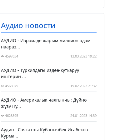
Аудио новости
АУДИО - Израилде жарым миллион адам
наараз...
4597634
13.03.2023 19:22
АУДИО - Түркиядагы издөө-куткаруу
иштерин ...
4568079
19.02.2023 21:32
АУДИО - Америкалык чалгынчы: Дүйнө
жүзү Пу...
4628895
24.01.2023 14:39
Аудио - Саясатчы Кубанычбек Исабеков
Курма...