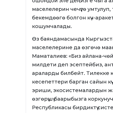
ошондой эле деңизге чыга 
маселелерин чечүүгө умтулуп
бекемдөөгө болгон күч-арак
кошумчалады.
Өз баяндамасында Кыргызстан 
маселелерине да өзгөчө ма
Маматалиев: «Биз айлана-чө
милдети деп эсептейбиз, а
араларды билбейт. Тилекке ка
кесепеттери барган сайын күч
эриши, экосистемалардын жана
өзгөрүшү баарыбызга коркуну
Республикасы бирдиктүү сист