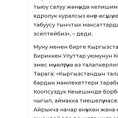
тыюу салуу жөнүндө келишимг
ядролук куралсыз өнүп-өсүшү 
табуусу тынчтык максаттард
эсептейбиз», – деди.
Муну менен бирге Кыргызста
Бириккен Улуттар уюмунун К
эмес мүчөлүгүнө өз талапкер
Төрага: «Кыргызстандын та
бардык мамлекеттери тараб
Коопсуздук Кеңешинде Борбо
чыгып, аймакка тиешелүү мас
Айрыкча начар өнүккөн жана ө