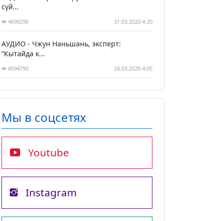
сүй...
4690296
31.03.2020 4:20
АУДИО - Чжун Наньшань, эксперт:
“Кытайда к...
4594790
28.03.2020 4:05
Мы в соцсетях
Youtube
Instagram