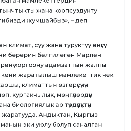
албаган мамлекеттердин
, тынчтыкты жана коопсуздукту
етибизди жумшайбыз», – деп
климат, суу жана туруктуу өнүгүү
ани берерин белгилеген Марлен
йрөнү коргоону адамзаттын жалпы
нткени жаратылыш мамлекеттик чек
ршы, климаттын өзгөрүүсүнүн
өп, кургакчылык, мөңгүлөрдүн
 биологиялык ар түрдүүлүктүн
ч жаратууда. Андыктан, Кыргыз
еманын эки уюлу болуп саналган