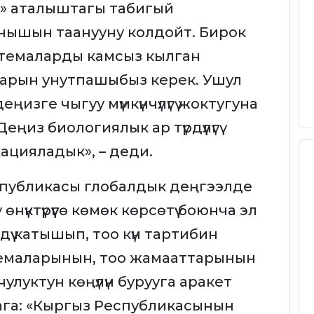
и» аталыштагы табигый
нышын таанууну колдойт. Бирок
стемаларды камсыз кылган
арын унутпашыбыз керек. Ушул
изге чыгуу мүмкүнчүлүгү жоктугуна
ңиз биологиялык ар түрдүүлүгү
цияладык», – деди.
спубликасы глобалдык деңгээлде
нүктүрүүгө көмөк көрсөтүү боюнча эл
дүү катышып, тоо күн тартибин
стемаларынын, тоо жамааттарынын
улуктун көңүлүн бурууга аракет
ага: «Кыргыз Республикасынын