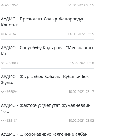
4663957
21.01.2023 18:15
АУДИО - Президент Садыр Жапаровдун
Констит...
4626341
06.05.2022 13:15
АУДИО - Сонунбүбү Кадырова: “Мен жазган
Ка...
5043803
15.09.2021 6:18
АУДИО - Жыргалбек Бабаев: “Кубанычбек
Жума...
4665094
10.02.2021 23:17
АУДИО - Жактоочу: “Депутат Жумалиевдин
16 ...
4635181
10.02.2021 23:02
АУДИО - ...Коронавирус келгенине аябай