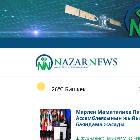
26°C
Бишкек
Марлен Маматалиев Па
Ассамблеясынын жыйын
баяндама жасады
Журналист: МЭЭРИМ ЭСЕН