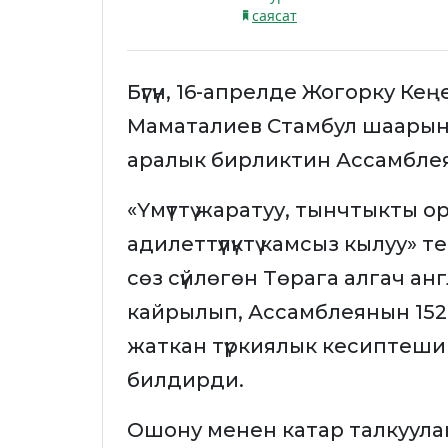
саясат
Бүгүн, 16-апрелде Жогорку К
Маматалиев Стамбул шаарын
аралык бирликтин Ассамбл
«Үмүттү жаратуу, тынчтыкты о
адилеттүүлүктү камсыз кылуу
сөз сүйлөгөн Төрага алгач а
кайрылып, Ассамблеянын 152-
жаткан түркиялык кесиптеш
билдирди.
Ошону менен катар талкуула