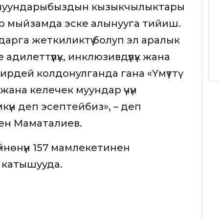
ек муундарыбыздын кызыкчылыктары
ир мыйзамда эске алынууга тийиш.
мдарга жеткиликтүү болуп эл аралык
илеттүүлүк, инклюзивдүүлүк жана
рдей колдонулганда гана «Үмүттү
жана келечек муундар үчүн
үмкүн деп эсептейбиз», – деп
ен Маматалиев.
үйнөнүн 157 мамлекетинен
 катышууда.