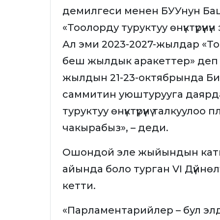
демилгеси менен БУУнун Ба
«Тоолорду туруктуу өнүктүрүүн
Ал эми 2023-2027-жылдар «Тоо
беш жылдык аракеттер» деп 
жылдын 21-23-октябрында Б
саммитин уюштурууга даярд
туруктуу өнүктүрүүнү талкуул
чакырабыз», – деди.
Ошондой эле жыйындын кат
айында боло турган VI Дүйнө
кетти.
«Парламентарийлер – бул элдин