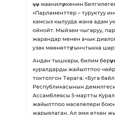
үчүн маанилүү экенин белгиле
«Парламенттер – туруктуу инст
камсыз кылууда жана адам у
ойнойт. Мыйзам чыгаруу, па
жарандар менен ачык диало
узак мөөнөттүү тынчтыкка шар
Андан тышкары, билим берүүнү
куралдарды жайылтпоо чөйр
токтолгон Төрага: «Буга ба
Республикасынын демилгес
Ассамблеясы 5-мартты Кура
жайылтпоо маселелери боюнча
жарыялаган. Ал эми өткөн жы