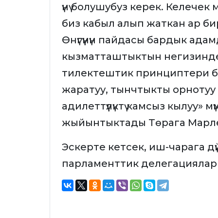
үнү болушубуз керек. Келеч
биз кабыл алып жаткан ар б
Өнүгүүнүн пайдасы бардык ада
кызматташтыктын негизинде ад
тилектештик принциптери би
жаратуу, тынчтыкты орнотуу 
адилеттүүлүктү камсыз кылуу» м
жыйынтыктады Төрага Марл
Эскерте кетсек, иш-чарага д
парламенттик делегациялар