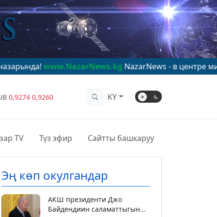
w.NazarNews.kg
NazarNews - в центре мирового вним
KY
UB
0,9274
0,9260
зар TV
Түз эфир
Сайтты башкаруу
Эң көп окулгандар
АКШ президенти Джо
Байдендиин саламаттыгын...