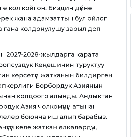
е кол койгон. Биздин дүйнө
керек жана адамзаттын бул ойлоп
а гана колдонулушу зарыл деп
н 2027-2028-жылдарга карата
оопсуздук Кеңешинин туруктуу
лигин көрсөтүп жатканын билдирген
лапкерлиги Борбордук Азиянын
ынан колдоого алынды. Андыктан
рдук Азия чөлкөмүнүн атынан
елелер боюнча иш алып барабыз.
нүгүп келе жаткан өлкөлөрдүн,