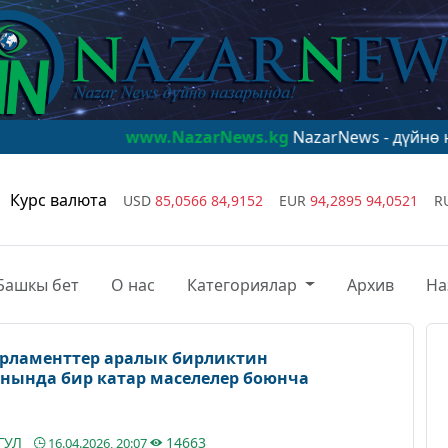
www.NazarNews.kg
NazarNews - дүйнө назарында!
ww
Курс валюта
USD
85,0566
84,9152
EUR
94,2895
94,0521
R
Башкы бет
О нас
Категориялар
Архив
На
рламенттер аралык бирликтин
ында бир катар маселелер боюнча
ГУЛ
14663
16.04.2026, 20:07