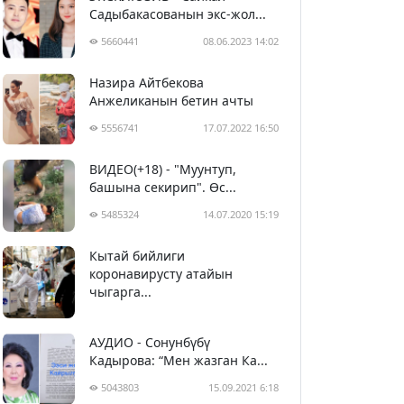
Садыбакасованын экс-жол...
5660441
08.06.2023 14:02
Назира Айтбекова
Анжеликанын бетин ачты
5556741
17.07.2022 16:50
ВИДЕО(+18) - "Муунтуп,
башына секирип". Өс...
5485324
14.07.2020 15:19
Кытай бийлиги
5396133
29.02.2020 23:43
коронавирусту атайын
чыгарга...
АУДИО - Сонунбүбү
Кадырова: “Мен жазган Ка...
5043803
15.09.2021 6:18