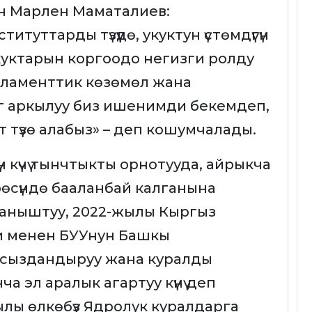
ген Марлен Маматалиев:
итуттарды түзүүдө, укуктун үстөмдүгүн
куктарын коргоодо негизги ролду
рламенттик көзөмөл жана
г аркылуу биз ишенимди бекемдеп,
т түзө алабыз» – деп кошумчалады.
н күчү тынчтыкты орнотууда, айрыкча
өсүндө бааланбай калганына
йланыштуу, 2022-жылы Кыргыз
и менен БУУнун Башкы
лсыздандыруу жана куралды
 эл аралык агартуу күнү деп
лы өлкөбүз Ядролук куралдарга