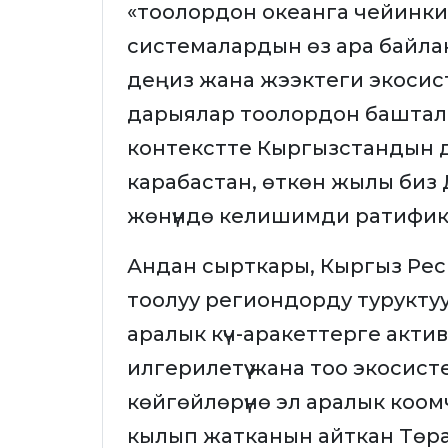
«тоолордон океанга чейинк
системалардын өз ара байла
деңиз жана жээктеги экоси
дарыялар тоолордон баштал
контекстте Кыргызстандын дең
карабастан, өткөн жылы биз Де
жөнүндө келишимди ратифика
Андан сырткары, Кыргыз Ре
тоолуу региондорду туруктуу ө
аралык күч-аракеттерге актив
илгерилетүү жана тоо экоси
көйгөйлөрүнө эл аралык коомч
кылып жатканын айткан Төр