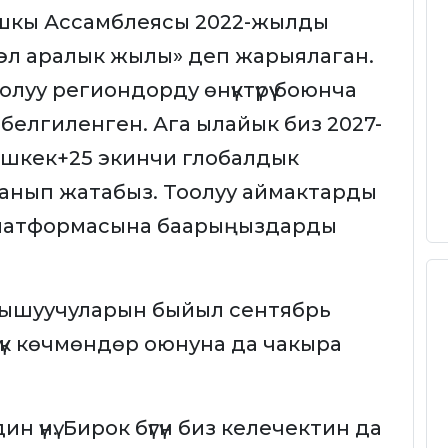
шкы Ассамблеясы 2022-жылды
үн эл аралык жылы» деп жарыялаган.
луу региондорду өнүктүрүү боюнча
белгиленген. Ага ылайык биз 2027-
ишкек+25 экинчи глобалдык
анып жатабыз. Тоолуу аймактарды
оо платформасына баарыңыздарды
ышуучуларын быйыл сентябрь
лүк көчмөндөр оюнуна да чакыра
 үнү. Бирок бүгүн биз келечектин да