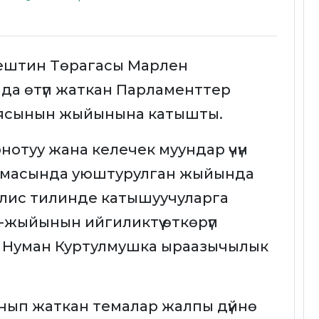
еңештин Төрагасы Марлен
да өтүп жаткан Парламенттер
еясынын жыйынына катышты.
рнотуу жана келечек муундар үчүн
» темасында уюштурулган жыйында
нглис тилинде катышуучуларга
жыйынын ийгиликтүү өткөрүп
и Нуман Куртулмушка ыраазычылык
нып жаткан темалар жалпы дүйнө