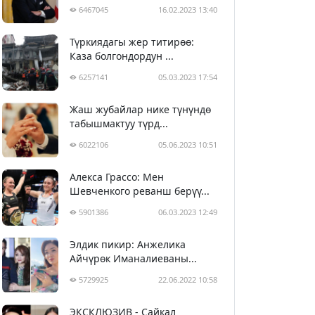
6467045
16.02.2023 13:40
Түркиядагы жер титирөө:
Каза болгондордун ...
6257141
05.03.2023 17:54
Жаш жубайлар нике түнүндө
табышмактуу түрд...
6022106
05.06.2023 10:51
Алекса Грассо: Мен
Шевченкого реванш берүү...
5901386
06.03.2023 12:49
Элдик пикир: Анжелика
Айчүрөк Иманалиеваны...
5729925
22.06.2022 10:58
ЭКСКЛЮЗИВ - Сайкал