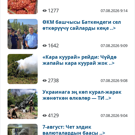
1277
07.08.2026 9:14
ӨКМ башчысы Баткендеги сел
өткөрүүчү сайларды кеңе ..>
1642
07.08.2026 9:09
«Кара куурай» рейди: Чүйдө
жапайы кара куурай жок ..>
2738
07.08.2026 9:08
Украинага эң көп курал-жарак
жөнөткөн өлкөлөр — ТИ ..>
4129
07.08.2026 9:04
7-август: Чет элдик
валюталардын баасы ..>