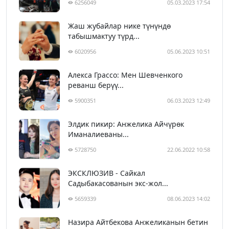
6256049
05.03.2023 17:54
Жаш жубайлар нике түнүндө
табышмактуу түрд...
6020956
05.06.2023 10:51
Алекса Грассо: Мен Шевченкого
реванш берүү...
5900351
06.03.2023 12:49
Элдик пикир: Анжелика Айчүрөк
Иманалиеваны...
5728750
22.06.2022 10:58
ЭКСКЛЮЗИВ - Сайкал
Садыбакасованын экс-жол...
5659339
08.06.2023 14:02
Назира Айтбекова Анжеликанын бетин