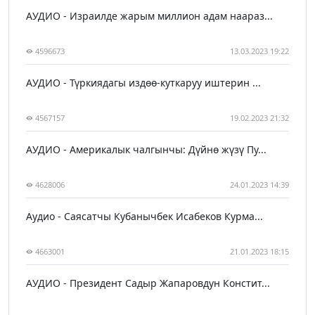
АУДИО - Израилде жарым миллион адам наараз...
4596673
13.03.2023 19:22
АУДИО - Түркиядагы издөө-куткаруу иштерин ...
4567157
19.02.2023 21:32
АУДИО - Америкалык чалгынчы: Дүйнө жүзү Пу...
4628006
24.01.2023 14:39
Аудио - Саясатчы Кубанычбек Исабеков Курма...
4663001
21.01.2023 18:15
АУДИО - Президент Садыр Жапаровдун Констит...