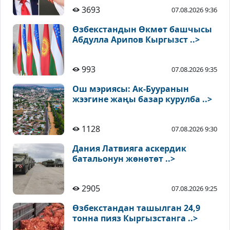
3693
07.08.2026 9:36
Өзбекстандын Өкмөт башчысы
Абдулла Арипов Кыргызст ..>
993
07.08.2026 9:35
Ош мэриясы: Ак-Бууранын
жээгине жаңы базар курулба ..>
1128
07.08.2026 9:30
Дания Латвияга аскердик
батальонун жөнөтөт ..>
2905
07.08.2026 9:25
Өзбекстандан ташылган 24,9
тонна пияз Кыргызстанга ..>