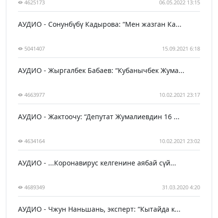
4625173
06.05.2022 13:15
АУДИО - Сонунбүбү Кадырова: “Мен жазган Ка...
5041407
15.09.2021 6:18
АУДИО - Жыргалбек Бабаев: “Кубанычбек Жума...
4663977
10.02.2021 23:17
АУДИО - Жактоочу: “Депутат Жумалиевдин 16 ...
4634164
10.02.2021 23:02
АУДИО - ...Коронавирус келгенине аябай сүй...
4689349
31.03.2020 4:20
АУДИО - Чжун Наньшань, эксперт: “Кытайда к...