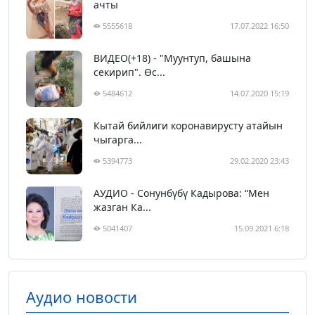
ачты
5555618
17.07.2022 16:50
ВИДЕО(+18) - "Муунтуп, башына
секирип". Өс...
5484612
14.07.2020 15:19
Кытай бийлиги коронавирусту атайын
чыгарга...
5394773
29.02.2020 23:43
АУДИО - Сонунбүбү Кадырова: “Мен
жазган Ка...
5041407
15.09.2021 6:18
Аудио новости