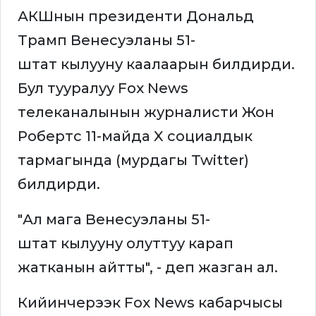
АКШнын президенти Дональд
Трамп Венесуэланы 51-
штат кылууну каалаарын билдирди.
Бул тууралуу Fox News
телеканалынын журналисти Жон
Робертс 11-майда X социалдык
тармагында (мурдагы Twitter)
билдирди.
"Ал мага Венесуэланы 51-
штат кылууну олуттуу карап
жатканын айтты", - деп жазган ал.
Кийинчерээк Fox News кабарчысы