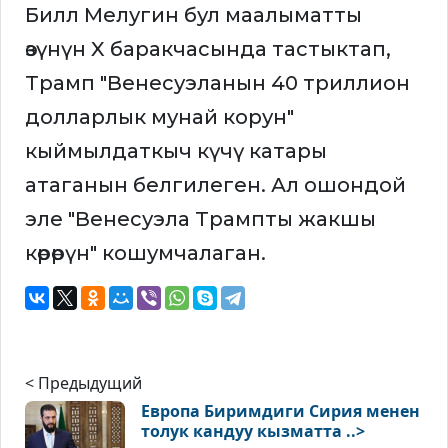
Билл Мелугин бул маалыматты
өзүнүн X баракчасында тастыктап,
Трамп "Венесуэланын 40 триллион
долларлык мунай корун"
кыймылдаткыч күчү катары
атаганын белгилеген. Ал ошондой
эле "Венесуэла Трампты жакшы
көрөрүн" кошумчалаган.
< Предыдущий
Европа Биримдиги Сирия менен
толук кандуу кызматта ..>