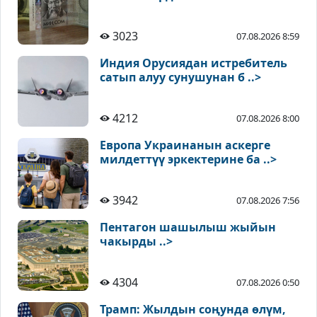
3023
07.08.2026 8:59
Индия Орусиядан истребитель
сатып алуу сунушунан б ..>
4212
07.08.2026 8:00
Европа Украинанын аскерге
милдеттүү эркектерине ба ..>
3942
07.08.2026 7:56
Пентагон шашылыш жыйын
чакырды ..>
4304
07.08.2026 0:50
Трамп: Жылдын соңунда өлүм,