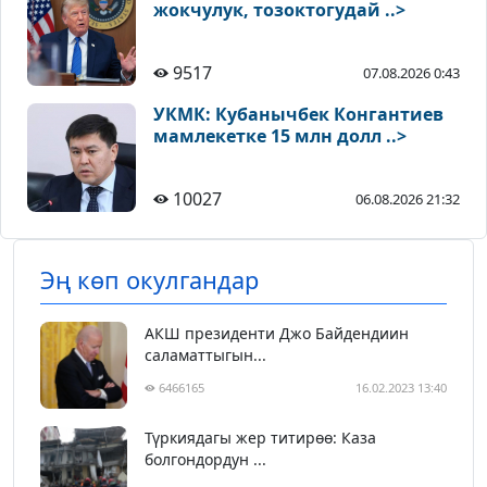
жокчулук, тозоктогудай ..>
9517
07.08.2026 0:43
УКМК: Кубанычбек Конгантиев
мамлекетке 15 млн долл ..>
10027
06.08.2026 21:32
Эң көп окулгандар
АКШ президенти Джо Байдендиин
саламаттыгын...
6466165
16.02.2023 13:40
Түркиядагы жер титирөө: Каза
болгондордун ...