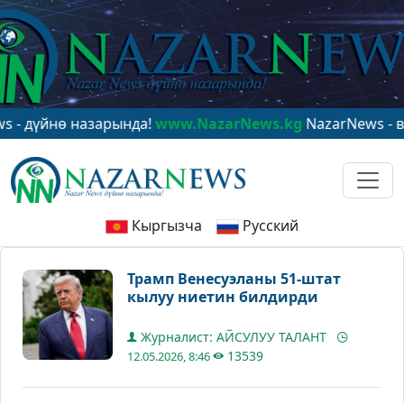
үйнө назарында!
www.NazarNews.kg
NazarNews - в цен
Кыргызча
Русский
Трамп Венесуэланы 51-штат
кылуу ниетин билдирди
Журналист: АЙСУЛУУ ТАЛАНТ
13539
12.05.2026, 8:46