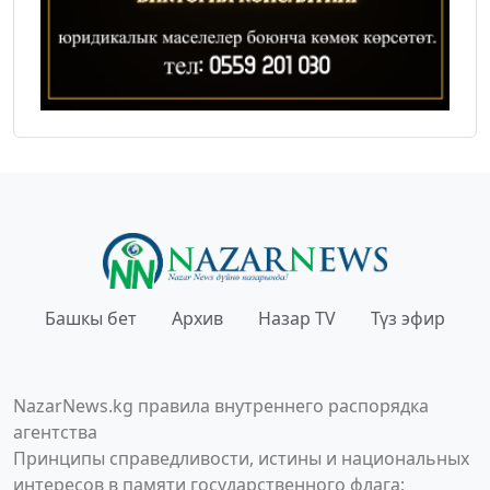
Башкы бет
Архив
Назар TV
Түз эфир
NazarNews.kg правила внутреннего распорядка
агентства
Принципы справедливости, истины и национальных
интересов в памяти государственного флага;