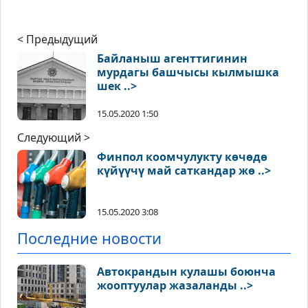
< Предыдущий
Байланыш агенттигинин
мурдагы башчысы кылмышка
шек ..>
15.05.2020 1:50
Следующий >
Финпол коомчулукту көчөдө
күйүүчү май саткандар жө ..>
15.05.2020 3:08
Последние новости
Автокрандын кулашы боюнча
жооптуулар жазаланды ..>