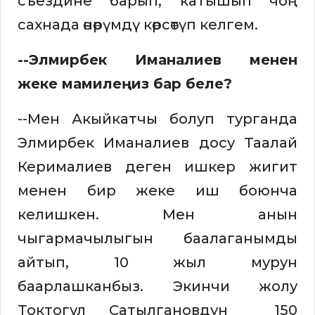
съездине барып, катышып чоң
сахнада өнөрүмдү көрсөтүп келгем.
--Элмирбек Иманалиев менен
жеке мамилеңиз бар беле?
--Мен Акыйкатчы болуп турганда
Элмирбек Иманалиев досу Таалай
Керималиев деген ишкер жигит
менен бир жеке иш боюнча
келишкен. Мен анын
чыгармачылыгын баалаганымды
айтып, 10 жыл мурун
баарлашканбыз. Экинчи жолу
Токтогул Сатылгановдун 150