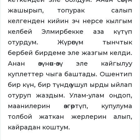
жашырып, топурак салып
келгенден кийин эч нерсе кылгым
келбей Элмирбекке аза күтүп
отурдум. Жүрөгүм тынчтык
бербей бирдеме эле жазгым келди.
Анан өзүнөн-өзү эле кайгылуу
куплеттер чыга баштады. Ошентип
бир күн, бир түндө ушул ырды ыйлап
отуруп жаздым. Улам-улам оңдоп,
маанилерин өзгөртүп, купулума
толбой жаткан жерлерин алып,
кайрадан коштум.