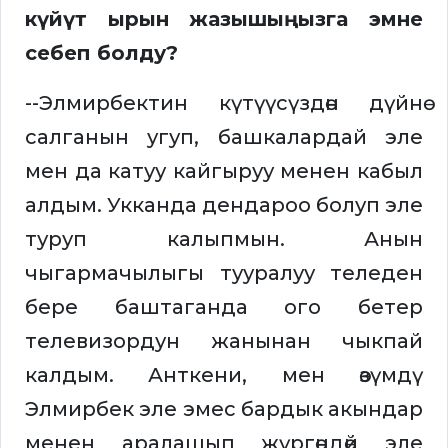
күйүт ырын жазышыңызга эмне
себеп болду?
--Элмирбектин күтүүсүздөн дүйнө
салганын угуп, башкалардай эле
мен да катуу кайгыруу менен кабыл
алдым. Укканда дендароо болуп эле
туруп калыпмын. Анын
чыгармачылыгы тууралуу теледен
бере баштаганда ого бетер
телевизордун жанынан чыкпай
калдым. Анткени, мен өзүмдү
Элмирбек эле эмес бардык акындар
менен аралашып жүргөндөй эле