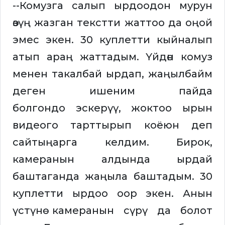
--Комузга салып ырдоодон мурун
өзүң жазган текстти жаттоо да оңой
эмес экен. 30 куплетти кыйналып
атып араң жаттадым. Үйдөн комуз
менен такалбай ырдап, жаңылбайм
деген ишеним пайда
болгондо эскерүү, жоктоо ырын
видеого тарттырып коёюн деп
сайтыңарга келдим. Бирок,
камеранын алдында ырдай
баштаганда жаңыла баштадым. 30
куплетти ырдоо оор экен. Анын
үстүнө камеранын сүрү да болот