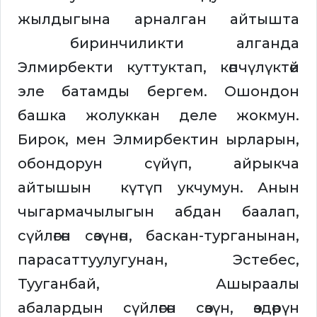
жылдыгына арналган айтышта
биринчиликти алганда
Элмирбекти куттуктап, көпчүлүктөй
эле батамды бергем. Ошондон
башка жолуккан деле жокмун.
Бирок, мен Элмирбектин ырларын,
обондорун сүйүп, айрыкча
айтышын күтүп укчумун. Анын
чыгармачылыгын абдан баалап,
сүйлөгөн сөзүнөн, баскан-турганынан,
парасаттуулугунан, Эстебес,
Тууганбай, Ашыраалы
абалардын сүйлөгөн сөзүн, өздөрүн