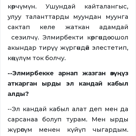
көрчүмүн. Ушундай кайталангыс,
улуу таланттарды муундан муунга
сактап келе жаткан адамдай
сезилчү. Элмирбекти көргөндө ошол
акындар тирүү жүргөндөй элестетип,
көңүлүм ток болчу.
--Элмирбекке арнап жазган өзүңүз
аткарган ырды эл кандай кабыл
алды?
--Эл кандай кабыл алат деп мен да
сарсанаа болуп турам. Мен ырды
жүрөгүм менен күйүп чыгардым.