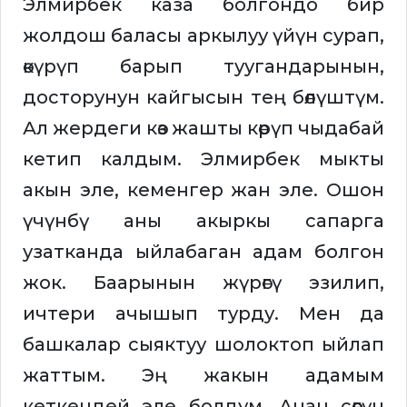
Элмирбек каза болгондо бир
жолдош баласы аркылуу үйүн сурап,
өкүрүп барып туугандарынын,
досторунун кайгысын тең бөлүштүм.
Ал жердеги көз жашты көрүп чыдабай
кетип калдым. Элмирбек мыкты
акын эле, кеменгер жан эле. Ошон
үчүнбү аны акыркы сапарга
узатканда ыйлабаган адам болгон
жок. Баарынын жүрөгү эзилип,
ичтери ачышып турду. Мен да
башкалар сыяктуу шолоктоп ыйлап
жаттым. Эң жакын адамым
кеткендей эле болдум. Анан сөөгүн