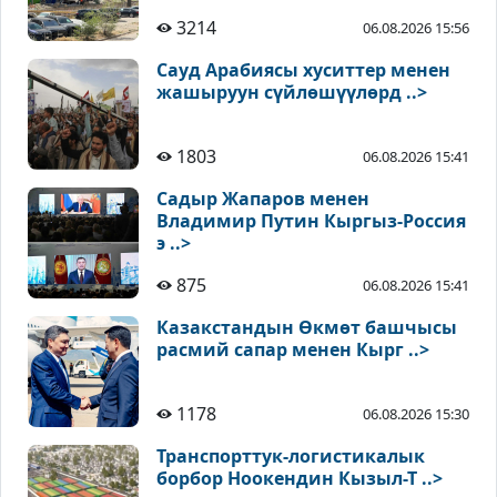
3214
06.08.2026 15:56
Сауд Арабиясы хуситтер менен
жашыруун сүйлөшүүлөрд ..>
1803
06.08.2026 15:41
Садыр Жапаров менен
Владимир Путин Кыргыз-Россия
э ..>
875
06.08.2026 15:41
Казакстандын Өкмөт башчысы
расмий сапар менен Кырг ..>
1178
06.08.2026 15:30
Транспорттук-логистикалык
борбор Ноокендин Кызыл-Т ..>