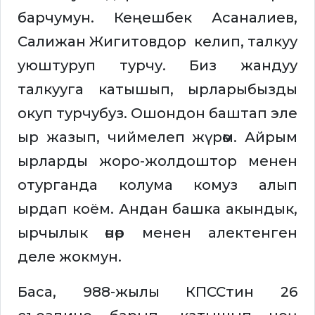
барчумун. Кеңешбек Асаналиев,
Салижан Жигитовдор келип, талкуу
уюштуруп турчу. Биз жандуу
талкууга катышып, ырларыбызды
окуп турчубуз. Ошондон баштап эле
ыр жазып, чиймелеп жүрөм. Айрым
ырларды жоро-жолдоштор менен
отурганда колума комуз алып
ырдап коём. Андан башка акындык,
ырчылык өнөр менен алектенген
деле жокмун.
Баса, 988-жылы КПССтин 26