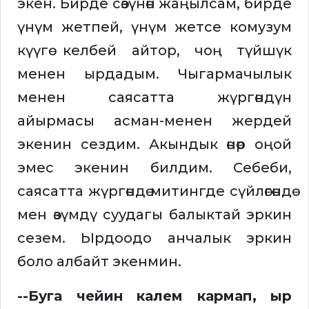
экен. Бирде сөзүнөн жаңылсам, бирде
үнүм жетпей, үнүм жетсе комузум
күүгө келбей айтор, чоң түйшүк
менен ырдадым. Чыгармачылык
менен саясатта жүргөндүн
айырмасы асман-менен жердей
экенин сездим. Акындык өнөр оңой
эмес экенин билдим. Себеби,
саясатта жүргөндө митингде сүйлөгөндө
мен өзүмдү суудагы балыктай эркин
сезем. Ырдоодо анчалык эркин
боло албайт экенмин.
--Буга чейин калем кармап, ыр