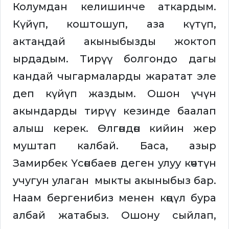
Колумдан келишинче аткардым.
Күйүп, коштошуп, аза күтүп,
актаңдай акыныбызды жоктоп
ырдадым. Тирүү болгондо дагы
кандай чыгармаларды жаратат эле
деп күйүп жаздым. Ошон үчүн
акындарды тирүү кезинде баалап
алыш керек. Өлгөндөн кийин жер
муштап калбай. Баса, азыр
Замирбек Үсөнбаев деген улуу көчтүн
учугун улаган мыкты акыныбыз бар.
Наам бергенибиз менен көңүл бура
албай жатабыз. Ошону сыйлап,