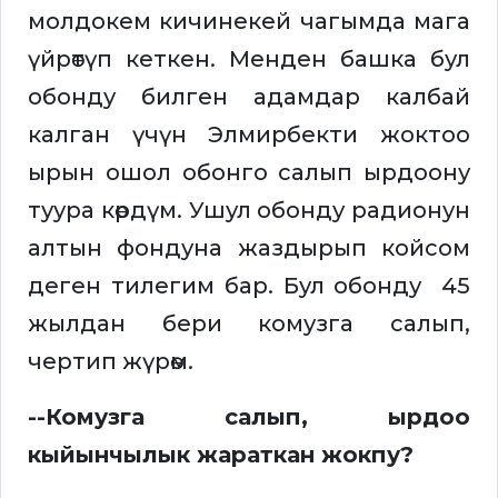
молдокем кичинекей чагымда мага
үйрөтүп кеткен. Менден башка бул
обонду билген адамдар калбай
калган үчүн Элмирбекти жоктоо
ырын ошол обонго салып ырдоону
туура көрдүм. Ушул обонду радионун
алтын фондуна жаздырып койсом
деген тилегим бар. Бул обонду 45
жылдан бери комузга салып,
чертип жүрөм.
--Комузга салып, ырдоо
кыйынчылык жараткан жокпу?