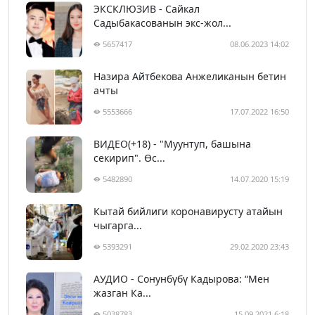
ЭКСКЛЮЗИВ - Сайкал
Садыбакасованын экс-жол...
5657417
08.06.2023 14:02
Назира Айтбекова Анжеликанын бетин
ачты
5553666
17.07.2022 16:50
ВИДЕО(+18) - "Муунтуп, башына
секирип". Өс...
5482890
14.07.2020 15:19
Кытай бийлиги коронавирусту атайын
чыгарга...
5393291
29.02.2020 23:43
АУДИО - Сонунбүбү Кадырова: “Мен
жазган Ка...
5038783
15.09.2021 6:18