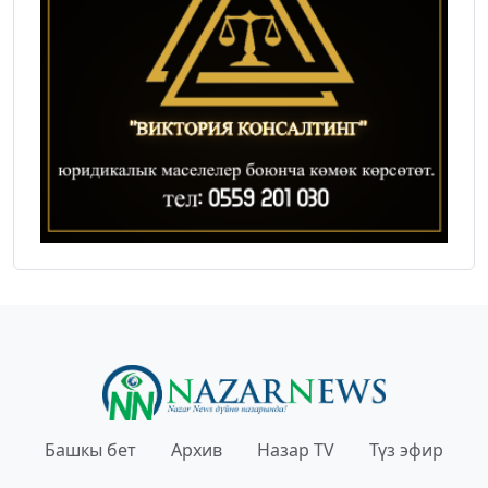
Башкы бет
Архив
Назар TV
Түз эфир