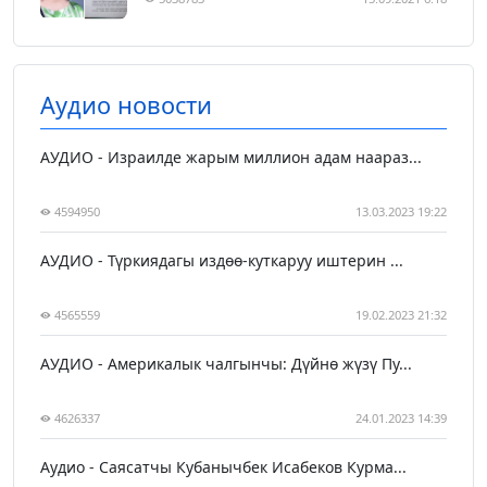
Аудио новости
АУДИО - Израилде жарым миллион адам наараз...
4594950
13.03.2023 19:22
АУДИО - Түркиядагы издөө-куткаруу иштерин ...
4565559
19.02.2023 21:32
АУДИО - Америкалык чалгынчы: Дүйнө жүзү Пу...
4626337
24.01.2023 14:39
Аудио - Саясатчы Кубанычбек Исабеков Курма...