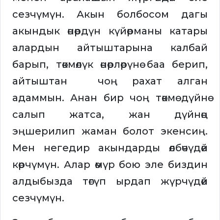
сезчүмүн. Акын болбосом дагы
акындык өнөрдүн күйөрманы катары
алардын айтыштарына калбай
барып, төкмөлүк өнөрлөрүнө баа берип,
айтыштан чоң рахат алган
адаммын. Анан бир чоң төкмө дүйнө
салып жатса, жан дүйнөң
эңшерилип жаман болот экенсиң.
Мен негедир акындарды өлбөчүдөй
көрчүмүн. Алар өмүр бою эле биздин
алдыбызда төгүп ырдап жүрчүдөй
сезчүмүн.