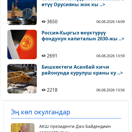
өтүү Орусияны жок кы ..>
3650
06.08.2026 14:09
Россия-Кыргыз өнүктүрүү
фондунун капиталын 2030-жы ..>
2691
06.08.2026 13:59
Бишкектеги Асанбай кичи
районунда курулуш краны ку ..>
2218
06.08.2026 13:56
Эң көп окулгандар
АКШ президенти Джо Байдендиин