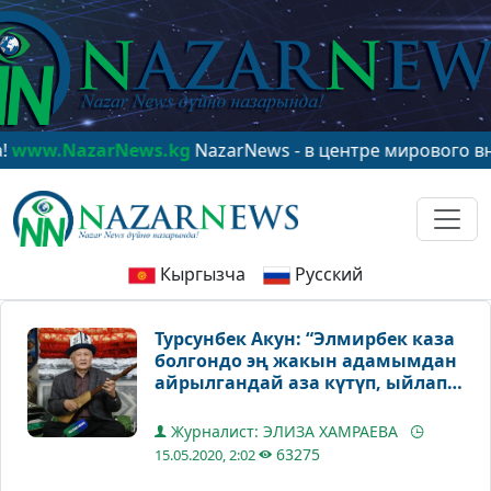
rNews.kg
NazarNews - в центре мирового внимания!
ww
Кыргызча
Русский
Турсунбек Акун: “Элмирбек каза
болгондо эң жакын адамымдан
айрылгандай аза күтүп, ыйлап
отуруп жоктоо ырын жаздым”
Журналист: ЭЛИЗА ХАМРАЕВА
63275
15.05.2020, 2:02