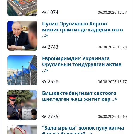
1074
06.08.2026 15:27
Путин Орусиянын Коргоо
министрлигинде кадрдык өзгө
..>
2743
06.08.2026 15:23
Евробиримдик Украинага
Орусиянын тоңдурулган актив
..>
2628
06.08.2026 15:17
Бишкекте баңгизат сактоого
шектелген жаш жигит кар ..>
2725
06.08.2026 15:10
“Бала ырысы” жөлөк пулу канча
балага берилди? ..>