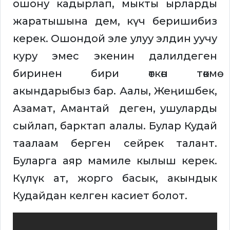
ошону кадырлап, мыкты ырларды
жаратышына дем, күч беришибиз
керек. Ошондой эле улуу элдин уучу
куру эмес экенин далилдеген
биринен бири өткөн төкмө
акындарыбыз бар. Аалы, Жеңишбек,
Азамат, Амантай деген, ушуларды
сыйлап, барктап алалы. Булар Кудай
таалаам берген сейрек талант.
Буларга аяр мамиле кылыш керек.
Күлүк ат, жорго басык, акындык
Кудайдан келген касиет болот.