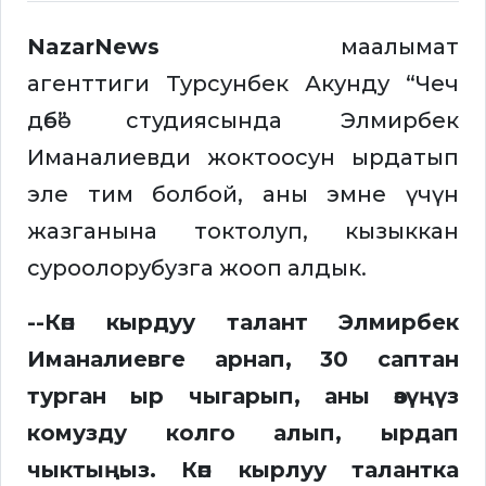
NazarNews
маалымат
агенттиги Турсунбек Акунду “Чеч
дөбө” студиясында Элмирбек
Иманалиевди жоктоосун ырдатып
эле тим болбой, аны эмне үчүн
жазганына токтолуп, кызыккан
суроолорубузга жооп алдык.
--Көп кырдуу талант Элмирбек
Иманалиевге арнап, 30 саптан
турган ыр чыгарып, аны өзүңүз
комузду колго алып, ырдап
чыктыңыз. Көп кырлуу талантка