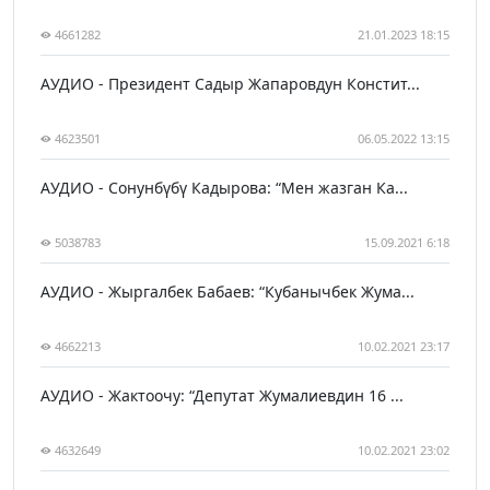
4661282
21.01.2023 18:15
АУДИО - Президент Садыр Жапаровдун Констит...
4623501
06.05.2022 13:15
АУДИО - Сонунбүбү Кадырова: “Мен жазган Ка...
5038783
15.09.2021 6:18
АУДИО - Жыргалбек Бабаев: “Кубанычбек Жума...
4662213
10.02.2021 23:17
АУДИО - Жактоочу: “Депутат Жумалиевдин 16 ...
4632649
10.02.2021 23:02