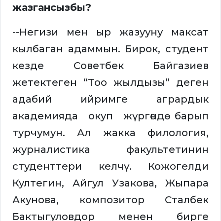
жазгансызбы?
--Негизи мен ыр жазууну максат
кылбаган адаммын. Бирок, студент
кезде Советбек Байгазиев
жетектеген “Тоо жылдызы” деген
адабий ийримге агрардык
академияда окуп жүргөндө барып
турчумун. Ал жакка филология,
журналистика факультетинин
студенттери келчү. Кожогелди
Култегин, Айгул Узакова, Жыпара
Акунова, композитор Сталбек
Бактыгуловдор менен бирге