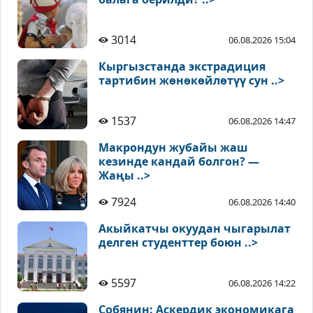
3014
06.08.2026 15:04
Кыргызстанда экстрадиция
тартибин жөнөкөйлөтүү сун ..>
1537
06.08.2026 14:47
Макрондун жубайы жаш
кезинде кандай болгон? —
Жаңы ..>
7924
06.08.2026 14:40
Акыйкатчы окуудан чыгарылат
делген студенттер боюн ..>
5597
06.08.2026 14:22
Собянин: Аскердик экономикага