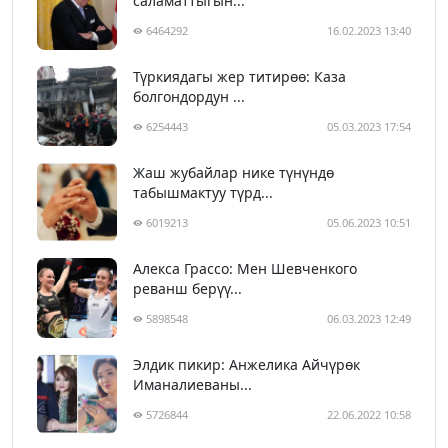
саламаттыгын...
6464292
16.02.2023 13:40
Түркиядагы жер титирөө: Каза
болгондордун ...
6254443
05.03.2023 17:54
Жаш жубайлар нике түнүндө
табышмактуу түрд...
6019213
05.06.2023 10:51
Алекса Грассо: Мен Шевченкого
реванш берүү...
5898548
06.03.2023 12:49
Элдик пикир: Анжелика Айчүрөк
Иманалиеваны...
5726844
22.06.2022 10:58