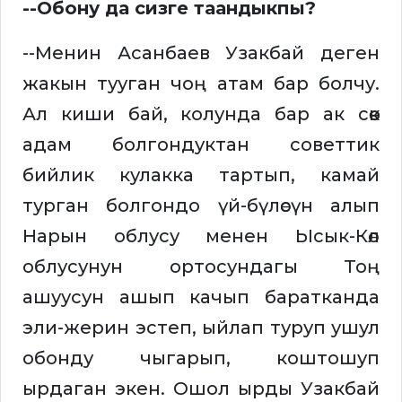
--Обону да сизге таандыкпы?
--Менин Асанбаев Узакбай деген
жакын тууган чоң атам бар болчу.
Ал киши бай, колунда бар ак сөөк
адам болгондуктан советтик
бийлик кулакка тартып, камай
турган болгондо үй-бүлөсүн алып
Нарын облусу менен Ысык-Көл
облусунун ортосундагы Тоң
ашуусун ашып качып баратканда
эли-жерин эстеп, ыйлап туруп ушул
обонду чыгарып, коштошуп
ырдаган экен. Ошол ырды Узакбай