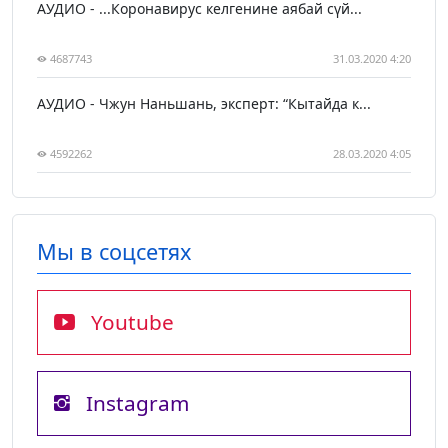
АУДИО - ...Коронавирус келгенине аябай сүй...
4687743
31.03.2020 4:20
АУДИО - Чжун Наньшань, эксперт: “Кытайда к...
4592262
28.03.2020 4:05
Мы в соцсетях
Youtube
Instagram