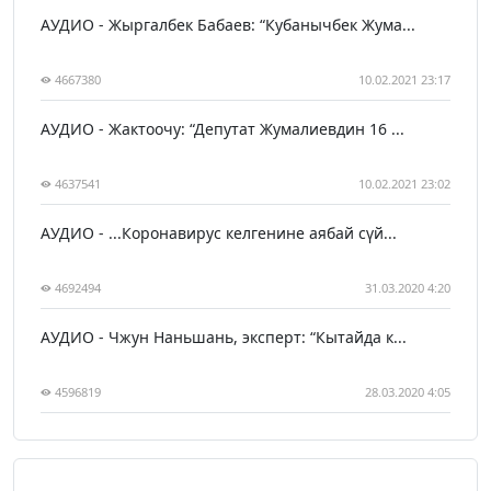
АУДИО - Жыргалбек Бабаев: “Кубанычбек Жума...
4667380
10.02.2021 23:17
АУДИО - Жактоочу: “Депутат Жумалиевдин 16 ...
4637541
10.02.2021 23:02
АУДИО - ...Коронавирус келгенине аябай сүй...
4692494
31.03.2020 4:20
АУДИО - Чжун Наньшань, эксперт: “Кытайда к...
4596819
28.03.2020 4:05