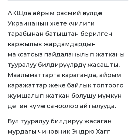
АКШда айрым расмий өкүлдөр
Украинанын жетекчилиги
тарабынан батыштан берилген
каржылык жардамдардын
максатсыз пайдаланылып жатканы
тууралуу билдирүүлөрдү жасашты.
Маалыматтарга караганда, айрым
каражаттар жеке байлык топтоого
жумшалып жаткан болушу мүмкүн
деген күмөн саноолор айтылууда.
Бул тууралуу билдирүү жасаган
мурдагы чиновник Эндрю Хагг