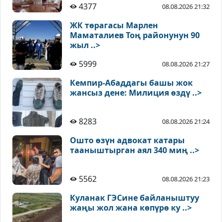
4377
08.08.2026 21:32
ЖК төрагасы Марлен
Маматалиев Тоң районунун 90
жыл ..>
5999
08.08.2026 21:27
Кемпир-Абаддагы башы жок
жансыз дене: Милиция өздү ..>
8283
08.08.2026 21:24
Ошто өзүн адвокат катары
тааныштырган аял 340 миң ..>
5562
08.08.2026 21:23
Куланак ГЭСине байланыштуу
жаңы жол жана көпүрө ку ..>