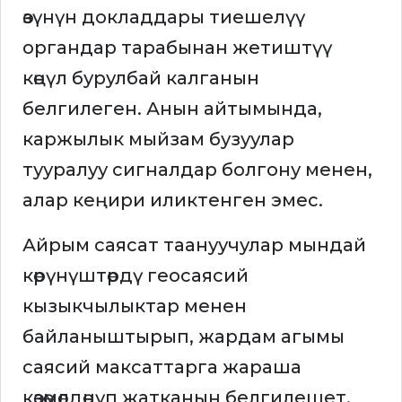
өзүнүн докладдары тиешелүү
органдар тарабынан жетиштүү
көңүл бурулбай калганын
белгилеген. Анын айтымында,
каржылык мыйзам бузуулар
тууралуу сигналдар болгону менен,
алар кеңири иликтенген эмес.
Айрым саясат таануучулар мындай
көрүнүштөрдү геосаясий
кызыкчылыктар менен
байланыштырып, жардам агымы
саясий максаттарга жараша
көзөмөлдөнүп жатканын белгилешет.