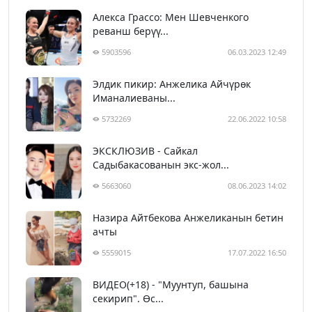
Алекса Грассо: Мен Шевченкого
реванш берүү...
5903596
06.03.2023 12:49
Элдик пикир: Анжелика Айчүрөк
Иманалиеваны...
5732269
22.06.2022 10:58
ЭКСКЛЮЗИВ - Сайкал
Садыбакасованын экс-жол...
5663060
08.06.2023 14:02
Назира Айтбекова Анжеликанын бетин
ачты
5559015
17.07.2022 16:50
ВИДЕО(+18) - "Муунтуп, башына
секирип". Өс...