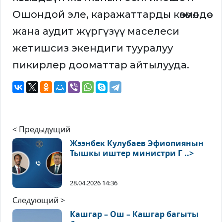
Ошондой эле, каражаттарды көзөмөлдөө
жана аудит жүргүзүү маселеси
жетишсиз экендиги тууралуу
пикирлер дооматтар айтылууда.
< Предыдущий
Жээнбек Кулубаев Эфиопиянын
Тышкы иштер министри Г ..>
28.04.2026 14:36
Следующий >
Кашгар – Ош – Кашгар багыты