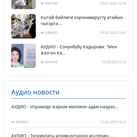
5487494
14.07.2020 15:19
Кытай бийлиги коронавирусту атайын
чыгарга...
5398632
29.02.2020 23:43
АУДИО - Сонунбүбү Кадырова: “Мен
жазган Ка...
5046706
15.09.2021 6:18
Аудио новости
АУДИО - Израилде жарым миллион адам наараз...
4599853
13.03.2023 19:22
АУДИО - Түркиядагы издөө-куткаруу иштерин ...