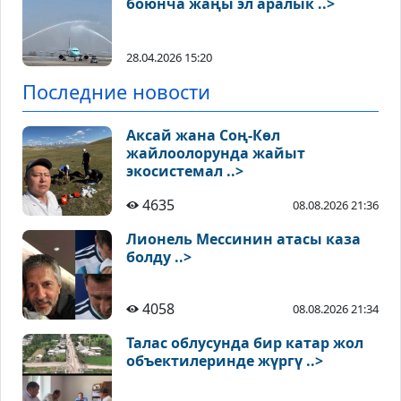
боюнча жаңы эл аралык ..>
28.04.2026 15:20
Последние новости
Аксай жана Соң-Көл
жайлоолорунда жайыт
экосистемал ..>
4635
08.08.2026 21:36
Лионель Мессинин атасы каза
болду ..>
4058
08.08.2026 21:34
Талас облусунда бир катар жол
объектилеринде жүргү ..>