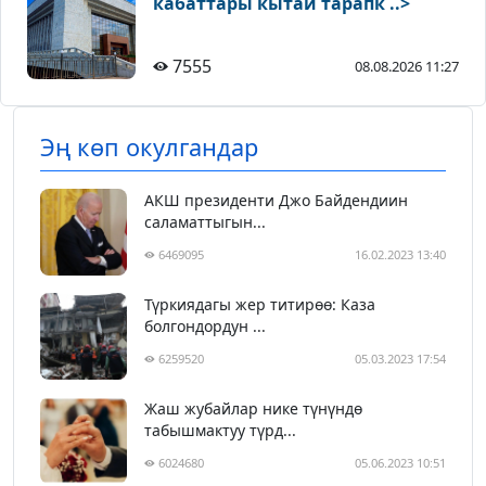
кабаттары кытай тарапк ..>
7555
08.08.2026 11:27
Эң көп окулгандар
АКШ президенти Джо Байдендиин
саламаттыгын...
6469095
16.02.2023 13:40
Түркиядагы жер титирөө: Каза
болгондордун ...
6259520
05.03.2023 17:54
Жаш жубайлар нике түнүндө
табышмактуу түрд...
6024680
05.06.2023 10:51