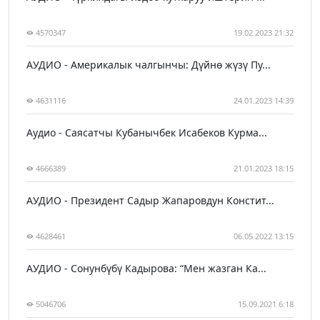
4570347
19.02.2023 21:32
АУДИО - Америкалык чалгынчы: Дүйнө жүзү Пу...
4631116
24.01.2023 14:39
Аудио - Саясатчы Кубанычбек Исабеков Курма...
4666389
21.01.2023 18:15
АУДИО - Президент Садыр Жапаровдун Констит...
4628461
06.05.2022 13:15
АУДИО - Сонунбүбү Кадырова: “Мен жазган Ка...
5046706
15.09.2021 6:18