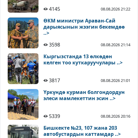
4145
08.08.2026 21:22
ӨКМ министри Араван-Сай
дарыясынын жээгин бекемдөө
..>
3598
08.08.2026 21:14
Кыргызстанда 13 өлкөдөн
келген тоо куткаруучулары ..>
3817
08.08.2026 21:01
Үркүндө курман болгондордун
элеси мамлекеттин эсин ..>
5339
08.08.2026 20:16
Бишкекте №23, 107 жана 203
автобустардын каттамдар ..>