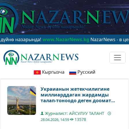
 назарында!
www.NazarNews.kg
NazarNews - в центре 
Кыргызча
Русский
Украианын жетекчилигине
миллиарддаган жардамды
талап-тоноодо деген доомат
артылды
Журналист: АЙСУЛУУ ТАЛАНТ
13578
28.04.2026, 14:59