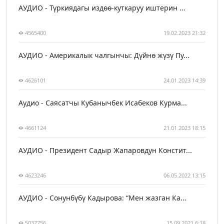
АУДИО - Түркиядагы издөө-куткаруу иштерин ...
4565400
19.02.2023 21:32
АУДИО - Америкалык чалгынчы: Дүйнө жүзү Пу...
4626101
24.01.2023 14:39
Аудио - Саясатчы Кубанычбек Исабеков Курма...
4661124
21.01.2023 18:15
АУДИО - Президент Садыр Жапаровдун Констит...
4623246
06.05.2022 13:15
АУДИО - Сонунбүбү Кадырова: “Мен жазган Ка...
5037756
15.09.2021 6:18