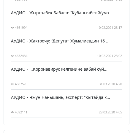
АУДИО - Жыргалбек Бабаев: “Кубанычбек Жума...
4661994
10.02.2021 23:17
АУДИО - Жактоочу: “Депутат Жумалиевдин 16 ...
4632484
10.02.2021 23:02
АУДИО - ...Коронавирус келгенине аябай сүй...
4687570
31.03.2020 4:20
АУДИО - Чжун Наньшань, эксперт: “Кытайда к...
4592111
28.03.2020 4:05