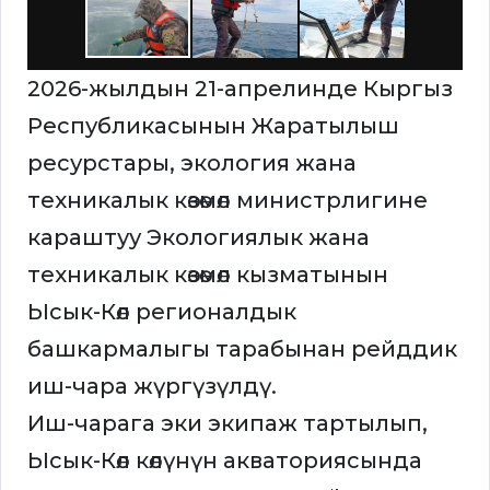
2026-жылдын 21-апрелинде Кыргыз
Республикасынын Жаратылыш
ресурстары, экология жана
техникалык көзөмөл министрлигине
караштуу Экологиялык жана
техникалык көзөмөл кызматынын
Ысык-Көл регионалдык
башкармалыгы тарабынан рейддик
иш-чара жүргүзүлдү.
Иш-чарага эки экипаж тартылып,
Ысык-Көл көлүнүн акваториясында