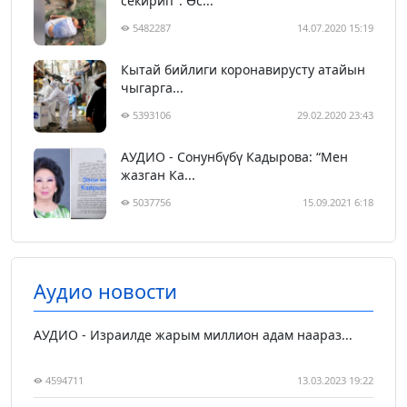
секирип". Өс...
5482287
14.07.2020 15:19
Кытай бийлиги коронавирусту атайын
чыгарга...
5393106
29.02.2020 23:43
АУДИО - Сонунбүбү Кадырова: “Мен
жазган Ка...
5037756
15.09.2021 6:18
Аудио новости
АУДИО - Израилде жарым миллион адам наараз...
4594711
13.03.2023 19:22