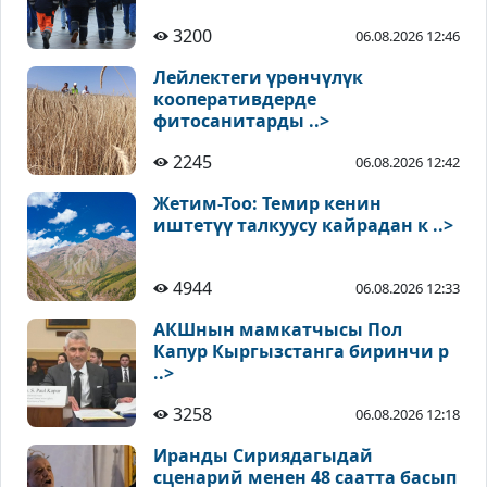
3200
06.08.2026 12:46
Лейлектеги үрөнчүлүк
кооперативдерде
фитосанитарды ..>
2245
06.08.2026 12:42
Жетим-Тоо: Темир кенин
иштетүү талкуусу кайрадан к ..>
4944
06.08.2026 12:33
АКШнын мамкатчысы Пол
Капур Кыргызстанга биринчи р
..>
3258
06.08.2026 12:18
Иранды Сириядагыдай
сценарий менен 48 саатта басып