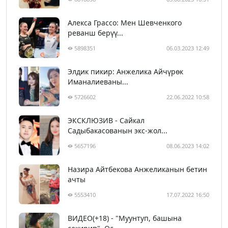
Алекса Грассо: Мен Шевченкого
реванш берүү...
5898351
06.03.2023 12:49
Элдик пикир: Анжелика Айчүрөк
Иманалиеваны...
5726602
22.06.2022 10:58
ЭКСКЛЮЗИВ - Сайкал
Садыбакасованын экс-жол...
5657196
08.06.2023 14:02
Назира Айтбекова Анжеликанын бетин
ачты
5553410
17.07.2022 16:50
ВИДЕО(+18) - "Муунтуп, башына