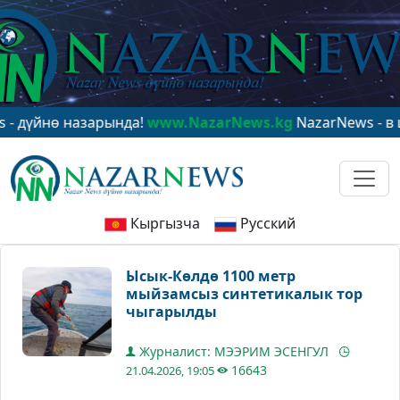
 назарында!
www.NazarNews.kg
NazarNews - в центре 
Кыргызча
Русский
Ысык-Көлдө 1100 метр
мыйзамсыз синтетикалык тор
чыгарылды
Журналист: МЭЭРИМ ЭСЕНГУЛ
16643
21.04.2026, 19:05