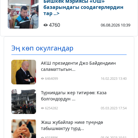
Бишкек мэриясы «Ош»
базарындагы соодагерлердин
тар ..>
4760
06.08.2026 10:39
Эң көп окулгандар
АКШ президенти Джо Байдендиин
саламаттыгын...
6464099
16.02.2023 13:40
Түркиядагы жер титирөө: Каза
болгондордун ...
6254282
05.03.2023 17:54
Жаш жубайлар нике түнүндө
табышмактуу түрд...
6018896
05.06.2023 10:51