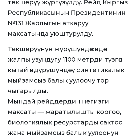
текшерүү жүргүзүлдү. Рейд Кыргыз
Республикасынын Президентинин
№131 Жарлыгын аткаруу
максатында уюштурулду.
Текшерүүнүн жүрүшүндө көлдөн
жалпы узундугу 1100 метрди түзгөн
кытай өндүрүшүндөгү синтетикалык
мыйзамсыз балык уулоочу тор
чыгарылды.
Мындай рейддердин негизги
максаты — жаратылышты коргоо,
биологиялык ресурстарды сактоо
жана мыйзамсыз балык уулоонун