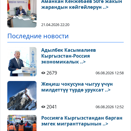
Аманкан Кенжебаев 50гө жакын
жарандын көйгөйлөрүн ..>
21.04.2026 22:20
Последние новости
Адылбек Касымалиев
Кыргызстан-Россия
экономикалык ..>
2679
06.08.2026 12:58
Жеңиш чокусуна чыгуу үчүн
милдеттүү түрдө уруксат ..>
2041
06.08.2026 12:52
Россияга Кыргызстандан барган
эмгек мигранттарынын ..>