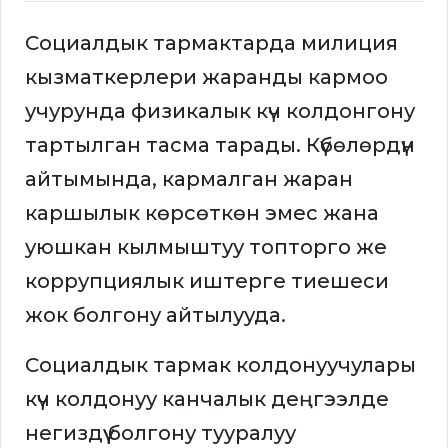
Социалдык тармактарда милиция
кызматкерлери жаранды кармоо
учурунда физикалык күч колдонгону
тартылган тасма тарады. Күбөлөрдүн
айтымында, кармалган жаран
каршылык көрсөткөн эмес жана
уюшкан кылмыштуу топторго же
коррупциялык иштерге тиешеси
жок болгону айтылууда.
Социалдык тармак колдонуучулары
күч колдонуу канчалык деңгээлде
негиздүү болгону тууралуу