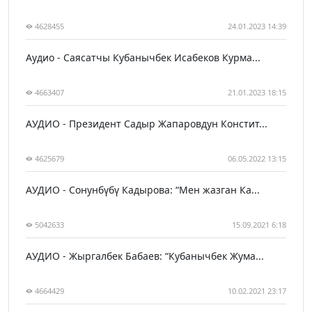
4628455
24.01.2023 14:39
Аудио - Саясатчы Кубанычбек Исабеков Курма...
4663407
21.01.2023 18:15
АУДИО - Президент Садыр Жапаровдун Констит...
4625679
06.05.2022 13:15
АУДИО - Сонунбүбү Кадырова: “Мен жазган Ка...
5042633
15.09.2021 6:18
АУДИО - Жыргалбек Бабаев: “Кубанычбек Жума...
4664429
10.02.2021 23:17