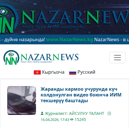
ө назарында!
www.NazarNews.kg
NazarNews - в центре
Кыргызча
Русский
Жаранды кармоо учурунда күч
колдонулган видео боюнча ИИМ
текшерүү баштады
Журналист: АЙСУЛУУ ТАЛАНТ
15245
16.04.2026, 17:43