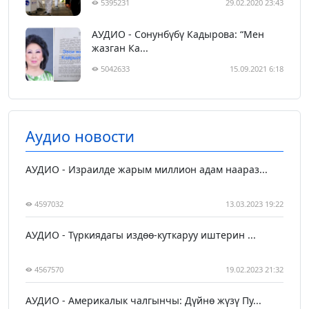
5395231
29.02.2020 23:43
АУДИО - Сонунбүбү Кадырова: “Мен
жазган Ка...
5042633
15.09.2021 6:18
Аудио новости
АУДИО - Израилде жарым миллион адам наараз...
4597032
13.03.2023 19:22
АУДИО - Түркиядагы издөө-куткаруу иштерин ...
4567570
19.02.2023 21:32
АУДИО - Америкалык чалгынчы: Дүйнө жүзү Пу...