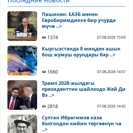
Пашинян: ЕАЭБ менен
Евробиримдикке бир учурда
мүчө ..>
1374
07.08.2026 15:03
Кыргызстанда 8 миңден ашык
бош жумуш орундары бар ..>
1660
07.08.2026 14:57
Трамп 2028-жылдагы
президенттик шайлоодо Жей Ди
Вэ ..>
2818
07.08.2026 14:42
Султан Ибрагимов каза
болгондон кийин тергөөнүн ча
..>