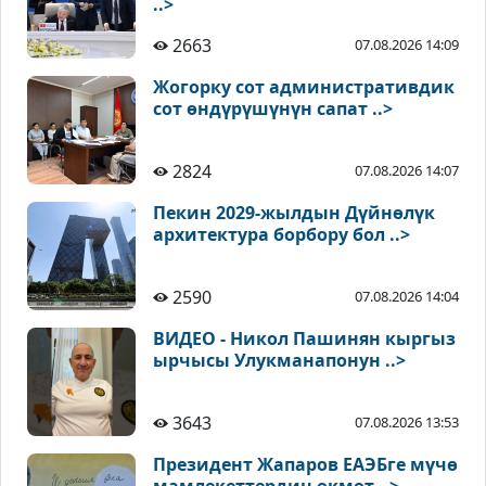
..>
2663
07.08.2026 14:09
Жогорку сот административдик
сот өндүрүшүнүн сапат ..>
2824
07.08.2026 14:07
Пекин 2029-жылдын Дүйнөлүк
архитектура борбору бол ..>
2590
07.08.2026 14:04
ВИДЕО - Никол Пашинян кыргыз
ырчысы Улукманапонун ..>
3643
07.08.2026 13:53
Президент Жапаров ЕАЭБге мүчө
мамлекеттердин өкмөт ..>