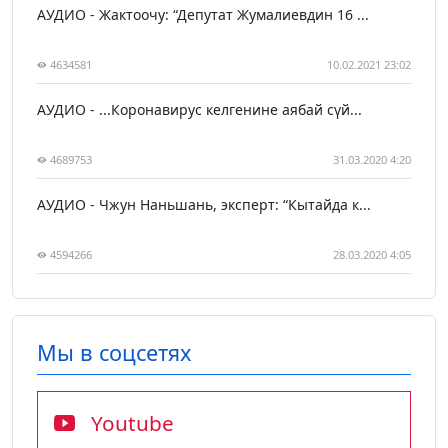
АУДИО - Жактоочу: “Депутат Жумалиевдин 16 ...
4634581
10.02.2021 23:02
АУДИО - ...Коронавирус келгенине аябай сүй...
4689753
31.03.2020 4:20
АУДИО - Чжун Наньшань, эксперт: “Кытайда к...
4594266
28.03.2020 4:05
Мы в соцсетях
Youtube