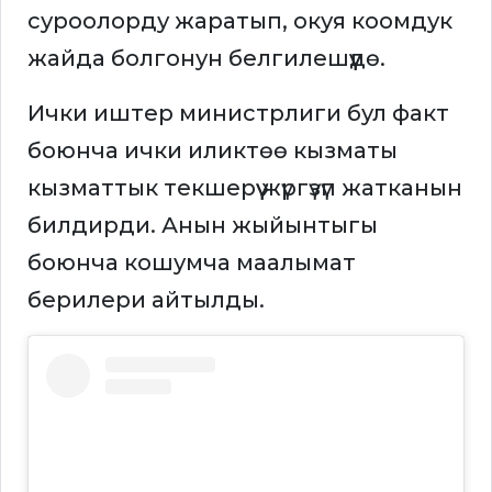
суроолорду жаратып, окуя коомдук
жайда болгонун белгилешүүдө.
Ички иштер министрлиги бул факт
боюнча ички иликтөө кызматы
кызматтык текшерүү жүргүзүп жатканын
билдирди. Анын жыйынтыгы
боюнча кошумча маалымат
берилери айтылды.