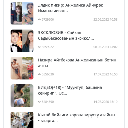
Элдик пикир: Анжелика Айчүрөк
Иманалиеваны...
5729306
22.06.2022 10:58
ЭКСКЛЮЗИВ - Сайкал
Садыбакасованын экс-жол...
5659922
08.06.2023 14:02
Назира Айтбекова Анжеликанын бетин
ачты
5556030
17.07.2022 16:50
ВИДЕО(+18) - "Муунтуп, башына
секирип". Өс...
5484890
14.07.2020 15:19
Кытай бийлиги коронавирусту атайын
чыгарга...