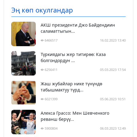
Эң көп окулгандар
АКШ президенти Джо Байдендиин
саламаттыгын...
6466517
16.02.2023 13:40
Түркиядагы жер титирөө: Каза
болгондордун ...
6256411
05.03.2023 17:54
Жаш жубайлар нике түнүндө
табышмактуу түрд...
6021399
05.06.2023 10:51
Алекса Грассо: Мен Шевченкого
реванш берүү...
5900804
06.03.2023 12:49