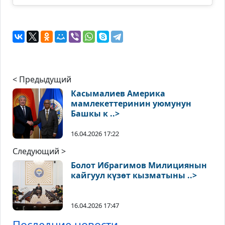
< Предыдущий
Касымалиев Америка
мамлекеттеринин уюмунун
Башкы к ..>
16.04.2026 17:22
Следующий >
Болот Ибрагимов Милициянын
кайгуул күзөт кызматыны ..>
16.04.2026 17:47
Последние новости