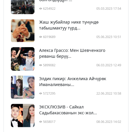
6254922
05.03.2023 17:54
Жаш жубайлар нике түнүндө
табышмактуу түрд...
6019689
05.06.2023 10:51
Алекса Грассо: Мен Шевченкого
реванш берүү...
5899082
06.03.2023 12:49
Элдик пикир: Анжелика Айчүрөк
Иманалиеваны...
5727295
22.06.2022 10:58
ЭКСКЛЮЗИВ - Сайкал
Садыбакасованын экс-жол...
5658017
08.06.2023 14:02