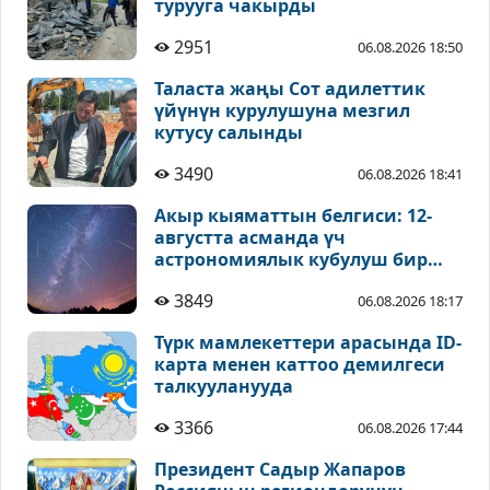
турууга чакырды
2951
06.08.2026 18:50
Таласта жаңы Сот адилеттик
үйүнүн курулушуна мезгил
кутусу салынды
3490
06.08.2026 18:41
Акыр кыяматтын белгиси: 12-
августта асманда үч
астрономиялык кубулуш бир
учурда байкалат
3849
06.08.2026 18:17
Түрк мамлекеттери арасында ID-
карта менен каттоо демилгеси
талкууланууда
3366
06.08.2026 17:44
Президент Садыр Жапаров