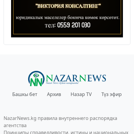
Башкы бет
Архив
Назар TV
Түз эфир
NazarNews.kg правила внутреннего распорядка
агентства
Принципы справедливости, истины и национальных