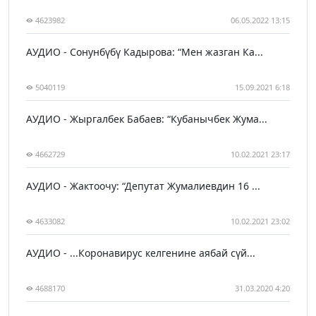
4623982
06.05.2022 13:15
АУДИО - Сонунбүбү Кадырова: “Мен жазган Ка...
5040119
15.09.2021 6:18
АУДИО - Жыргалбек Бабаев: “Кубанычбек Жума...
4662729
10.02.2021 23:17
АУДИО - Жактоочу: “Депутат Жумалиевдин 16 ...
4633082
10.02.2021 23:02
АУДИО - ...Коронавирус келгенине аябай сүй...
4688170
31.03.2020 4:20