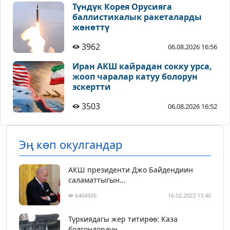
Түндүк Корея Орусияга
баллистикалык ракеталарды
жөнөттү
3962
06.08.2026 16:56
Иран АКШ кайрадан сокку урса,
жооп чаралар катуу болорун
эскертти
3503
06.08.2026 16:52
Эң көп окулгандар
АКШ президенти Джо Байдендиин
саламаттыгын...
6464926
16.02.2023 13:40
Түркиядагы жер титирөө: Каза
болгондордун ...