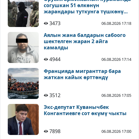
согушкан 51 өлкөнүн
жарандары туткунга түшкөнү
айтылды
3473
06.08.2026 17:18
Аялын жана балдарын сабоого
шектелген жаран 2 айга
камалды
4944
06.08.2026 17:14
Францияда мигранттар бара
жаткан кайык өрттөндү
3512
06.08.2026 17:05
Экс-депутат Куванычбек
Конгантиевге сот өкүмү чыкты
7898
06.08.2026 17:00