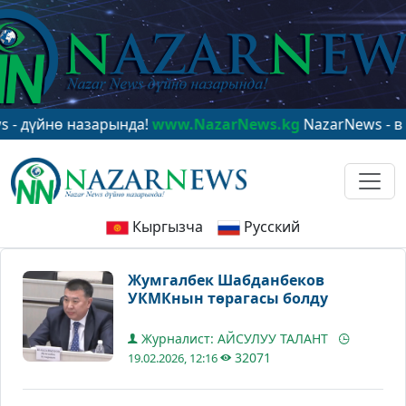
нө назарында!
www.NazarNews.kg
NazarNews - в центр
Кыргызча
Русский
Жумгалбек Шабданбеков
УКМКнын төрагасы болду
Журналист: АЙСУЛУУ ТАЛАНТ
32071
19.02.2026, 12:16