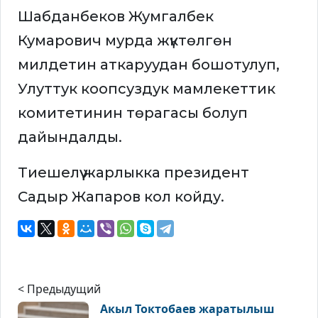
Шабданбеков Жумгалбек
Кумарович мурда жүктөлгөн
милдетин аткаруудан бошотулуп,
Улуттук коопсуздук мамлекеттик
комитетинин төрагасы болуп
дайындалды.
Тиешелүү жарлыкка президент
Садыр Жапаров кол койду.
< Предыдущий
Акыл Токтобаев жаратылыш