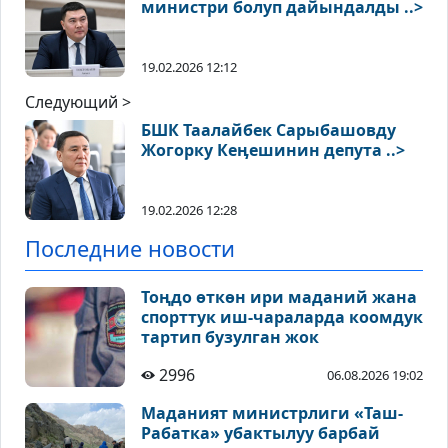
министри болуп дайындалды ..>
19.02.2026 12:12
Следующий >
БШК Таалайбек Сарыбашовду
Жогорку Кеӊешинин депута ..>
19.02.2026 12:28
Последние новости
Тоңдо өткөн ири маданий жана
спорттук иш-чараларда коомдук
тартип бузулган жок
2996
06.08.2026 19:02
Маданият министрлиги «Таш-
Рабатка» убактылуу барбай