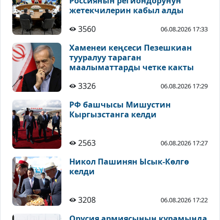
Россиянын региондорунун
жетекчилерин кабыл алды
3560
06.08.2026 17:33
Хаменеи кеңсеси Пезешкиан
тууралуу тараган
маалыматтарды четке какты
3326
06.08.2026 17:29
РФ башчысы Мишустин
Кыргызстанга келди
2563
06.08.2026 17:27
Никол Пашинян Ысык-Көлгө
келди
3208
06.08.2026 17:22
Орусия армиясынын курамында