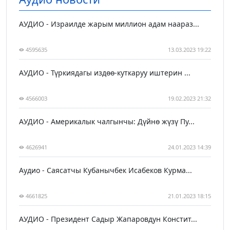
АУДИО - Израилде жарым миллион адам наараз...
4595635
13.03.2023 19:22
АУДИО - Түркиядагы издөө-куткаруу иштерин ...
4566003
19.02.2023 21:32
АУДИО - Америкалык чалгынчы: Дүйнө жүзү Пу...
4626941
24.01.2023 14:39
Аудио - Саясатчы Кубанычбек Исабеков Курма...
4661825
21.01.2023 18:15
АУДИО - Президент Садыр Жапаровдун Констит...