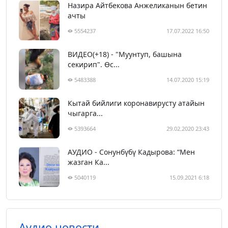
Назира Айтбекова Анжеликанын бетин
ачты
5554237
17.07.2022 16:50
ВИДЕО(+18) - "Муунтуп, башына
секирип". Өс...
5483388
14.07.2020 15:19
Кытай бийлиги коронавирусту атайын
чыгарга...
5393664
29.02.2020 23:43
АУДИО - Сонунбүбү Кадырова: “Мен
жазган Ка...
5040119
15.09.2021 6:18
Аудио новости