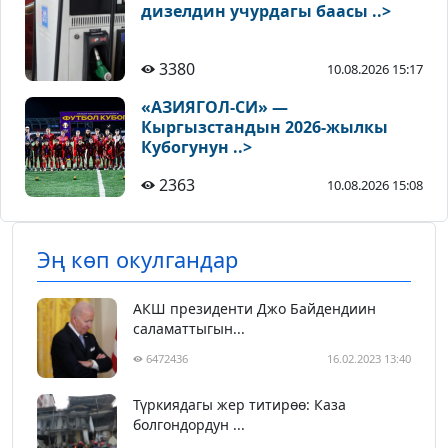
дизелдин учурдагы баасы ..>
3380
10.08.2026 15:17
«АЗИЯГОЛ-СИ» —
Кыргызстандын 2026-жылкы
Кубогунун ..>
2363
10.08.2026 15:08
Эң көп окулгандар
АКШ президенти Джо Байдендиин
саламаттыгын...
6472436
16.02.2023 13:40
Түркиядагы жер титирөө: Каза
болгондордун ...