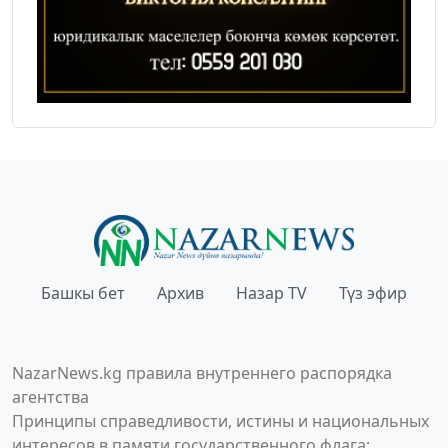
Башкы бет
Архив
Назар TV
Түз эфир
NazarNews.kg правила внутреннего распорядка
агентства
Принципы справедливости, истины и национальных
интересов в памяти государственного флага;