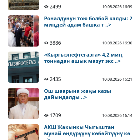
2499
10.08.2026 16:39
Роналдунун тою болбой калды: 2
миңдей адам башка т ..>
3886
10.08.2026 16:30
«Кыргызнефтегазга» 4,2 миң
тоннадан ашык мазут экс ..>
2435
10.08.2026 16:21
Ош шаарына жаңы казы
дайындалды ..>
1709
10.08.2026 16:14
АКШ Жакынкы Чыгыштан
мунай өндүрүүнү көбөйтүүнү кө
..>