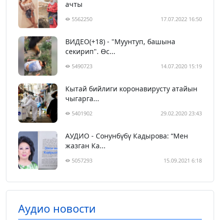
ачты
5562250
17.07.2022 16:50
ВИДЕО(+18) - "Муунтуп, башына
секирип". Өс...
5490723
14.07.2020 15:19
Кытай бийлиги коронавирусту атайын
чыгарга...
5401902
29.02.2020 23:43
АУДИО - Сонунбүбү Кадырова: “Мен
жазган Ка...
5057293
15.09.2021 6:18
Аудио новости