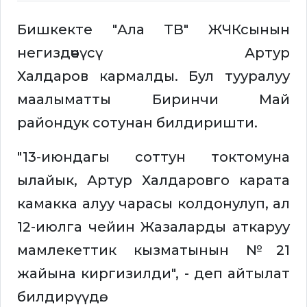
Бишкекте "Ала ТВ" ЖЧКсынын
негиздөөчүсү Артур
Халдаров кармалды. Бул тууралуу
маалыматты Биринчи Май
райондук сотунан билдиришти.
"13-июндагы соттун токтомуна
ылайык, Артур Халдаровго карата
камакка алуу чарасы колдонулуп, ал
12-июлга чейин Жазаларды аткаруу
мамлекеттик кызматынын №21
жайына киргизилди", - деп айтылат
билдирүүдө.