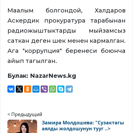
Маалым болгондой, Халдаров
Аскердик прокуратура тарабынан
радиожыштыктарды мыйзамсыз
саткан деген шек менен кармалган.
Ага "коррупция" беренеси боюнча
айып тагылган.
Булак: NazarNews.kg
< Предыдущий
Замира Молдошева: "Сузактагы
аялды жолдошунун тууг ..>