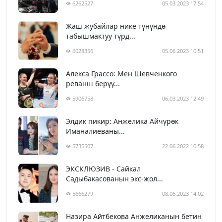
6262527
05.03.2023 17:54
Жаш жубайлар нике түнүндө
табышмактуу түрд...
6028356
05.06.2023 10:51
Алекса Грассо: Мен Шевченкого
реванш берүү...
5906758
06.03.2023 12:49
Элдик пикир: Анжелика Айчүрөк
Иманалиеваны...
5735507
22.06.2022 10:58
ЭКСКЛЮЗИВ - Сайкал
Садыбакасованын экс-жол...
5666279
08.06.2023 14:02
Назира Айтбекова Анжеликанын бетин