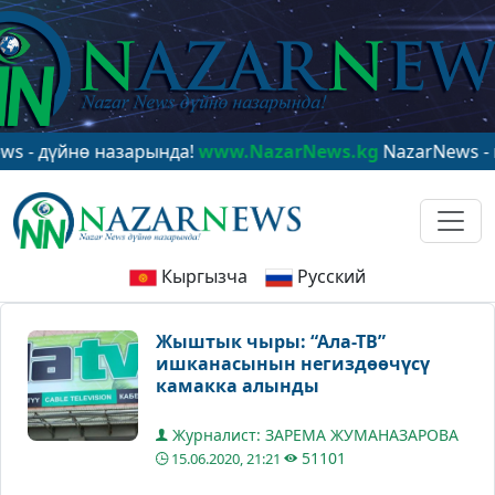
үйнө назарында!
www.NazarNews.kg
NazarNews - в цент
Кыргызча
Русский
Жыштык чыры: “Ала-ТВ”
ишканасынын негиздөөчүсү
камакка алынды
Журналист: ЗАРЕМА ЖУМАНАЗАРОВА
51101
15.06.2020, 21:21