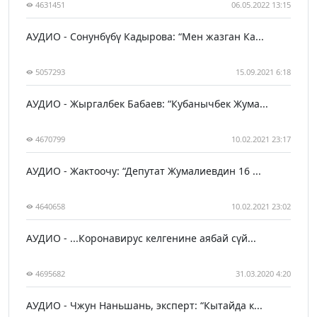
4631451
06.05.2022 13:15
АУДИО - Сонунбүбү Кадырова: “Мен жазган Ка...
5057293
15.09.2021 6:18
АУДИО - Жыргалбек Бабаев: “Кубанычбек Жума...
4670799
10.02.2021 23:17
АУДИО - Жактоочу: “Депутат Жумалиевдин 16 ...
4640658
10.02.2021 23:02
АУДИО - ...Коронавирус келгенине аябай сүй...
4695682
31.03.2020 4:20
АУДИО - Чжун Наньшань, эксперт: “Кытайда к...