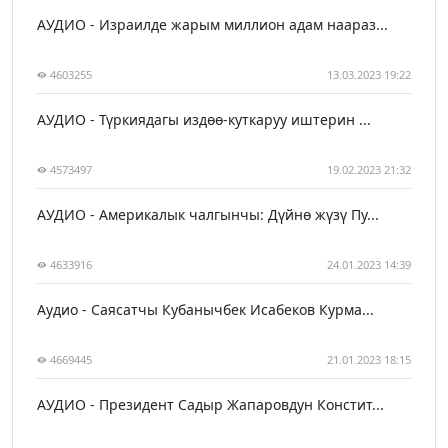
АУДИО - Израилде жарым миллион адам наараз...
4603255
13.03.2023 19:22
АУДИО - Түркиядагы издөө-куткаруу иштерин ...
4573497
19.02.2023 21:32
АУДИО - Америкалык чалгынчы: Дүйнө жүзү Пу...
4633916
24.01.2023 14:39
Аудио - Саясатчы Кубанычбек Исабеков Курма...
4669445
21.01.2023 18:15
АУДИО - Президент Садыр Жапаровдун Констит...