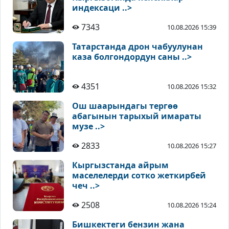
индексаци ..>
7343
10.08.2026 15:39
Татарстанда дрон чабуулунан
каза болгондордун саны ..>
4351
10.08.2026 15:32
Ош шаарындагы тергөө
абагынын тарыхый имараты
музе ..>
2833
10.08.2026 15:27
Кыргызстанда айрым
маселелерди сотко жеткирбей
чеч ..>
2508
10.08.2026 15:24
Бишкектеги бензин жана