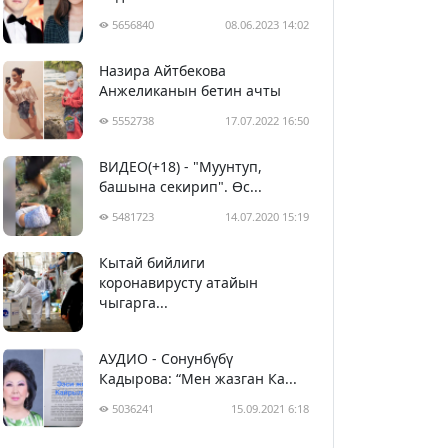
5656840
08.06.2023 14:02
Назира Айтбекова
Анжеликанын бетин ачты
5552738
17.07.2022 16:50
ВИДЕО(+18) - "Муунтуп,
башына секирип". Өс...
5481723
14.07.2020 15:19
Кытай бийлиги
5392648
29.02.2020 23:43
коронавирусту атайын
чыгарга...
АУДИО - Сонунбүбү
Кадырова: “Мен жазган Ка...
5036241
15.09.2021 6:18