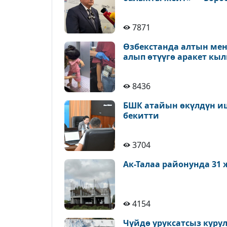
7871
Өзбекстанда алтын ме
алып өтүүгө аракет к
8436
БШК атайын өкүлдүн иш
бекитти
3704
Ак-Талаа районунда 31
4154
Чүйдө уруксатсыз куру