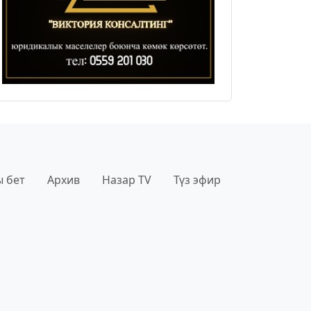
 бет
Архив
Назар TV
Түз эфир