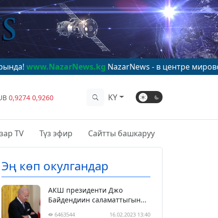
azarNews.kg
NazarNews - в центре мирового внимани
KY
UB
0,9274
0,9260
зар TV
Түз эфир
Сайтты башкаруу
Эң көп окулгандар
АКШ президенти Джо
Байдендиин саламаттыгын...
6463544
16.02.2023 13:40