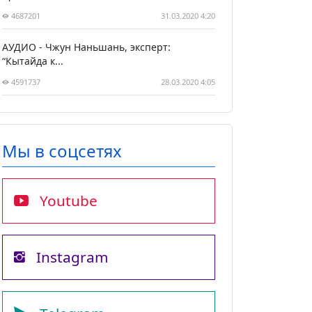
4687201
31.03.2020 4:20
АУДИО - Чжун Наньшань, эксперт:
“Кытайда к...
4591737
28.03.2020 4:05
Мы в соцсетях
Youtube
Instagram