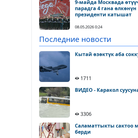
9-майда Москвада өтүү
парадга 4 гана өлкөнүн
президенти катышат
08.05.2026 0:24
Последние новости
Кытай өзөктүк аба сок
1711
ВИДЕО - Каракол суусу
3306
Саламаттыкты сактоо 
берди