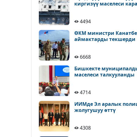
киргизүү маселеси кар
4494
ӨКМ министри Канатбек
аймактарды текшерди
6668
Бишкекте муниципалды
маселеси талкууланды
4714
ИИМде Эл аралык поли
жолугушуу өттү
4308