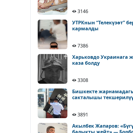
3146
УТРКнын “Телекүзөт” бе
кармалды
7386
Харьковдо Украинага 
каза болду
3308
Бишкекте жарнамадагы
сакталышы текшерилү
3891
Акылбек Жапаров: «Бүг
балыкты жейт» — Борб