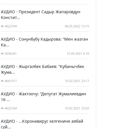
АУДИО - Президент Садыр Жапаровдун
Констит...
4622744
06.05.2022 13:15
АУДИО - Сонунбүбү Кадырова: “Мен жазган
Ка...
5036241
15.09.2021 6:18
АУДИО - Жыргалбек Бабаев: “Кубанычбек
Жума...
4661517
10.02.2021 23:17
АУДИО - Жактоочу: “Депутат Жумалиевдин
16 ...
4632164
10.02.2021 23:02
АУДИО - ...Коронавирус келгенине аябай
сүй...