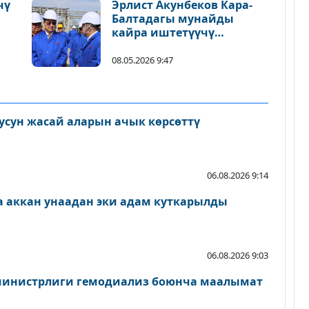
чү
Эрлист Акунбеков Кара-
Балтадагы мунайды
кайра иштетүүчү
“Джунда” заводуна барды
08.05.2026 9:47
кусун жасай аларын ачык көрсөттү
06.08.2026 9:14
на аккан унаадан эки адам куткарылды
06.08.2026 9:03
министрлиги гемодиализ боюнча маалымат