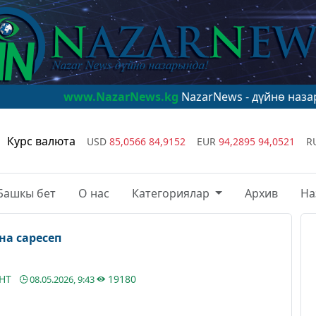
ww.NazarNews.kg
NazarNews - дүйнө назарында!
www.N
Курс валюта
USD
85,0566
84,9152
EUR
94,2895
94,0521
R
Башкы бет
О нас
Категориялар
Архив
На
на саресеп
АНТ
19180
08.05.2026, 9:43