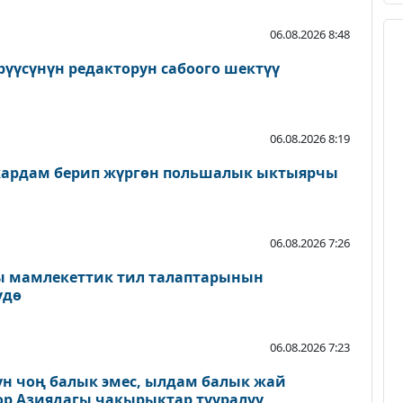
06.08.2026 8:48
рүүсүнүн редакторун сабоого шектүү
06.08.2026 8:19
жардам берип жүргөн польшалык ыктыярчы
06.08.2026 7:26
 мамлекеттик тил талаптарынын
үдө
06.08.2026 7:23
үн чоң балык эмес, ылдам балык жай
ор Азиядагы чакырыктар тууралуу