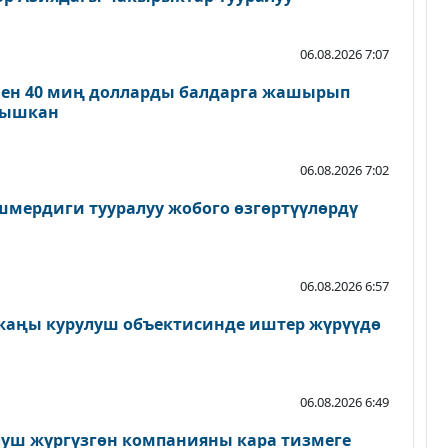
06.08.2026 7:07
нен 40 миң долларды балдарга жашырып
ылышкан
06.08.2026 7:02
мердиги тууралуу жобого өзгөртүүлөрдү
06.08.2026 6:57
 жаңы курулуш объектисинде иштер жүрүүдө
06.08.2026 6:49
луш жүргүзгөн компанияны кара тизмеге