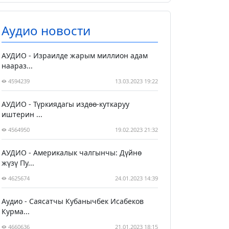
Аудио новости
АУДИО - Израилде жарым миллион адам
наараз...
4594239
13.03.2023 19:22
АУДИО - Түркиядагы издөө-куткаруу
иштерин ...
4564950
19.02.2023 21:32
АУДИО - Америкалык чалгынчы: Дүйнө
жүзү Пу...
4625674
24.01.2023 14:39
Аудио - Саясатчы Кубанычбек Исабеков
Курма...
4660636
21.01.2023 18:15