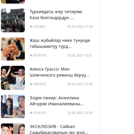
Түркиядагы жер титирөө:
Каза болгондордун ...
6253821
05.03.2023 17:54
Жаш жубайлар нике түнүндө
табышмактуу түрд...
6018195
05.06.2023 10:51
Алекса Грассо: Мен
Шевченкого реванш берүү...
5897872
06.03.2023 12:49
Элдик пикир: Анжелика
Айчүрөк Иманалиеваны...
5726147
22.06.2022 10:58
ЭКСКЛЮЗИВ - Сайкал
Садыбакасованын экс-жол...