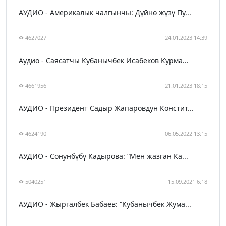
АУДИО - Америкалык чалгынчы: Дүйнө жүзү Пу...
4627027
24.01.2023 14:39
Аудио - Саясатчы Кубанычбек Исабеков Курма...
4661956
21.01.2023 18:15
АУДИО - Президент Садыр Жапаровдун Констит...
4624190
06.05.2022 13:15
АУДИО - Сонунбүбү Кадырова: “Мен жазган Ка...
5040251
15.09.2021 6:18
АУДИО - Жыргалбек Бабаев: “Кубанычбек Жума...