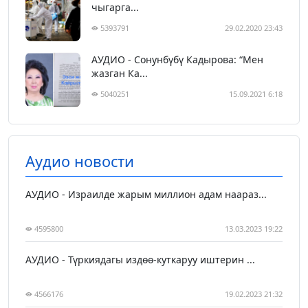
чыгарга...
5393791
29.02.2020 23:43
АУДИО - Сонунбүбү Кадырова: “Мен
жазган Ка...
5040251
15.09.2021 6:18
Аудио новости
АУДИО - Израилде жарым миллион адам наараз...
4595800
13.03.2023 19:22
АУДИО - Түркиядагы издөө-куткаруу иштерин ...
4566176
19.02.2023 21:32