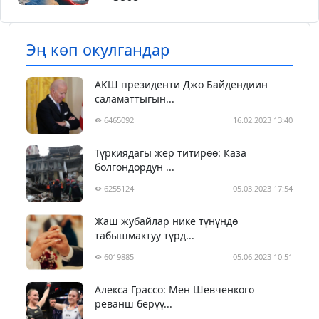
Эң көп окулгандар
АКШ президенти Джо Байдендиин
саламаттыгын...
6465092
16.02.2023 13:40
Түркиядагы жер титирөө: Каза
болгондордун ...
6255124
05.03.2023 17:54
Жаш жубайлар нике түнүндө
табышмактуу түрд...
6019885
05.06.2023 10:51
Алекса Грассо: Мен Шевченкого
реванш берүү...