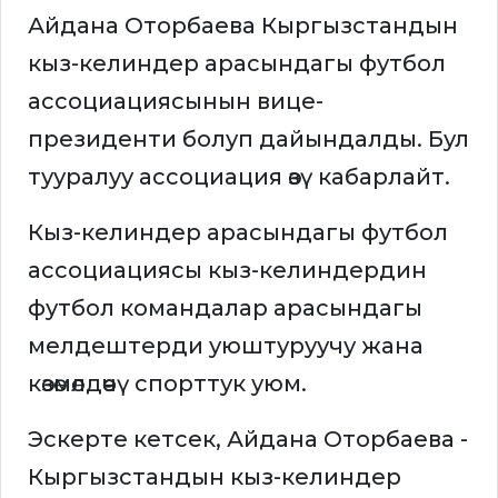
Айдана Оторбаева Кыргызстандын
кыз-келиндер арасындагы футбол
ассоциациясынын вице-
президенти болуп дайындалды. Бул
тууралуу ассоциация өзү кабарлайт.
Кыз-келиндер арасындагы футбол
ассоциациясы кыз-келиндердин
футбол командалар арасындагы
мелдештерди уюштуруучу жана
көзөмөлдөөчү спорттук уюм.
Эскерте кетсек, Айдана Оторбаева -
Кыргызстандын кыз-келиндер