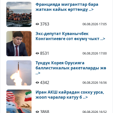
Францияда мигранттар бара
жаткан кайык өрттөндү ..>
3763
06.08.2026 17:05
Экс-депутат Куванычбек
Конгантиевге сот өкүмү чыкт ..>
8531
06.08.2026 17:00
Түндүк Корея Орусияга
баллистикалык ракеталарды жө
..>
4342
06.08.2026 16:56
Иран АКШ кайрадан сокку урса,
жооп чаралар катуу б ..>
3868
06.08.2026 16:52