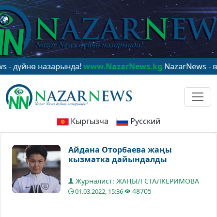
йнө назарында!
www.NazarNews.kg
NazarNews - в цент
Кыргызча
Русский
Айдана Оторбаева жаңы
кызматка дайындалды
Журналист: ЖАҢЫЛ СТАЛКЕРИМОВА
48705
01.03.2022, 15:36