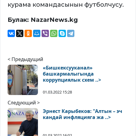
курама командасынын футболчусу.
Булак: NazarNews.kg
< Предыдущий
«Бишкексууканал»
башкармалыгында
коррупциялык схем ..>
01.03.2022 15:28
Следующий >
Эрнест Карыбеков: "Алтын – эч
кандай инфляцияга жа ..>
01.03.2022 16:02