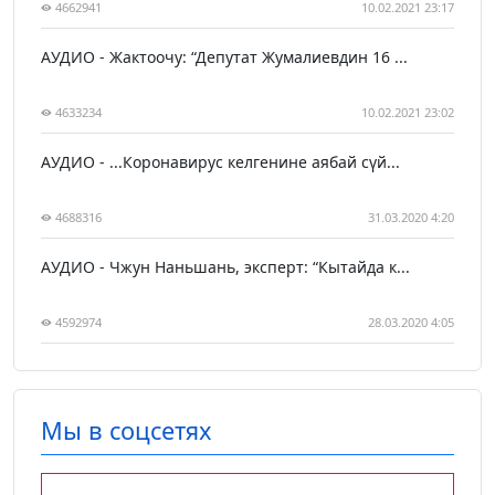
4662941
10.02.2021 23:17
АУДИО - Жактоочу: “Депутат Жумалиевдин 16 ...
4633234
10.02.2021 23:02
АУДИО - ...Коронавирус келгенине аябай сүй...
4688316
31.03.2020 4:20
АУДИО - Чжун Наньшань, эксперт: “Кытайда к...
4592974
28.03.2020 4:05
Мы в соцсетях