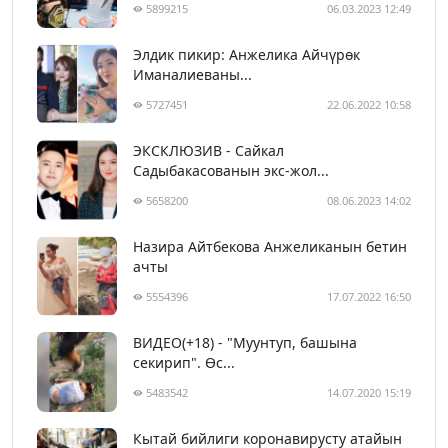
5899215
06.03.2023 12:49
Элдик пикир: Анжелика Айчүрөк
Иманалиеваны...
5727451
22.06.2022 10:58
ЭКСКЛЮЗИВ - Сайкал
Садыбакасованын экс-жол...
5658200
08.06.2023 14:02
Назира Айтбекова Анжеликанын бетин
ачты
5554396
17.07.2022 16:50
ВИДЕО(+18) - "Муунтуп, башына
секирип". Өс...
5483542
14.07.2020 15:19
Кытай бийлиги коронавирусту атайын