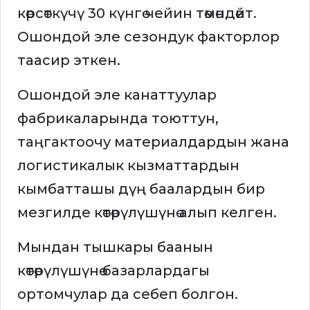
көрсөткүчү 30 күнгө чейин төмөндөйт.
Ошондой эле сезондук факторлор
таасир эткен.
Ошондой эле канаттуулар
фабрикаларында тоюттун,
таңгактоочу материалдардын жана
логистикалык кызматтардын
кымбатташы дүң баалардын бир
мезгилде көтөрүлүшүнө алып келген.
Мындан тышкары баанын
көтөрүлүшүнө базарлардагы
ортомчулар да себеп болгон.