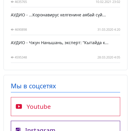
4635765
10.02.2021 23:02
АУДИО - ...Коронавирус келгенине аябай сүй...
4690898
31.03.2020 4:20
АУДИО - Чжун Наньшань, эксперт: “Кытайда к...
4595348
28.03.2020 4:05
Мы в соцсетях
Youtube
Instagram