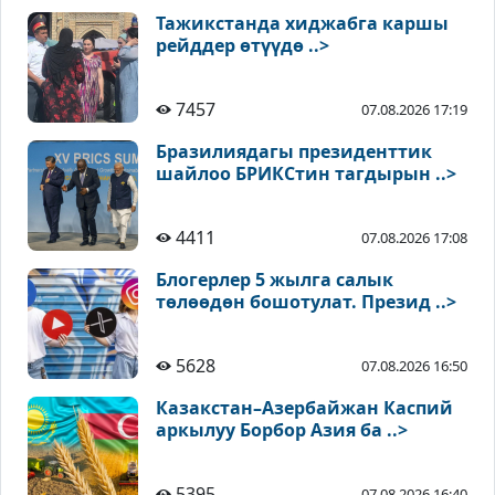
Тажикстанда хиджабга каршы
рейддер өтүүдө ..>
7457
07.08.2026 17:19
Бразилиядагы президенттик
шайлоо БРИКСтин тагдырын ..>
4411
07.08.2026 17:08
Блогерлер 5 жылга салык
төлөөдөн бошотулат. Презид ..>
5628
07.08.2026 16:50
Казакстан–Азербайжан Каспий
аркылуу Борбор Азия ба ..>
5395
07.08.2026 16:40