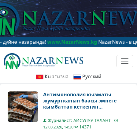
 назарында!
www.NazarNews.kg
NazarNews - в центре 
Кыргызча
Русский
Антимонополия кызматы
жумуртканын баасы эмнеге
кымбаттап кеткенин
түшүндүрдү
Журналист: АЙСУЛУУ ТАЛАНТ
14371
12.03.2026, 14:30