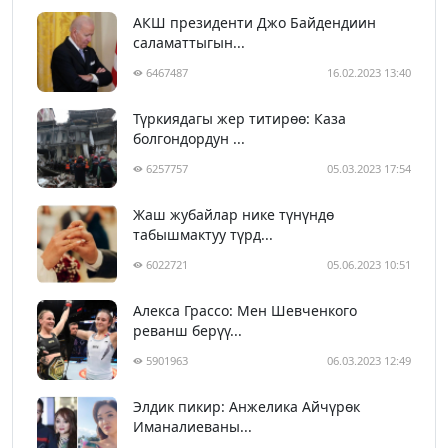
АКШ президенти Джо Байдендиин
саламаттыгын...
6467487
16.02.2023 13:40
Түркиядагы жер титирөө: Каза
болгондордун ...
6257757
05.03.2023 17:54
Жаш жубайлар нике түнүндө
табышмактуу түрд...
6022721
05.06.2023 10:51
Алекса Грассо: Мен Шевченкого
реванш берүү...
5901963
06.03.2023 12:49
Элдик пикир: Анжелика Айчүрөк
Иманалиеваны...