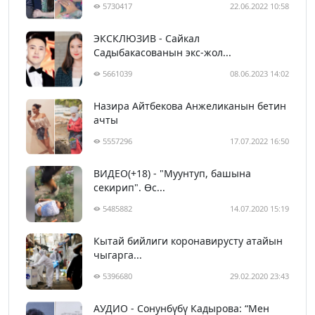
5730417
22.06.2022 10:58
ЭКСКЛЮЗИВ - Сайкал
Садыбакасованын экс-жол...
5661039
08.06.2023 14:02
Назира Айтбекова Анжеликанын бетин
ачты
5557296
17.07.2022 16:50
ВИДЕО(+18) - "Муунтуп, башына
секирип". Өс...
5485882
14.07.2020 15:19
Кытай бийлиги коронавирусту атайын
чыгарга...
5396680
29.02.2020 23:43
АУДИО - Сонунбүбү Кадырова: “Мен