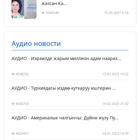
жазган Ка...
5044548
15.09.2021 6:18
Аудио новости
АУДИО - Израилде жарым миллион адам наараз...
4598292
13.03.2023 19:22
АУДИО - Түркиядагы издөө-куткаруу иштерин ...
4568755
19.02.2023 21:32
АУДИО - Америкалык чалгынчы: Дүйнө жүзү Пу...
4629451
24.01.2023 14:39