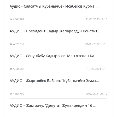
Аудио - Саясатчы Кубанычбек Исабеков Курма...
4664598
21.01.2023 18:15
АУДИО - Президент Садыр Жапаровдун Констит...
4626752
06.05.2022 13:15
АУДИО - Сонунбүбү Кадырова: “Мен жазган Ка...
5044548
15.09.2021 6:18
АУДИО - Жыргалбек Бабаев: “Кубанычбек Жума...
4665750
10.02.2021 23:17
АУДИО - Жактоочу: “Депутат Жумалиевдин 16 ...