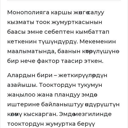
Монополияга каршы жөнгө салуу
кызматы тоок жумурткасынын
баасы эмне себептен кымбаттап
кеткенин түшүндүрдү. Мекеменин
маалыматында, баанын көтөрүлүшүнө
бир нече фактор таасир эткен.
Алардын бири – жеткирүүлөрдүн
азайышы. Тооктордун тукумун
жаңылоо жана пландуу эмдөө
иштерине байланыштуу өндүрүштүн
көлөмү кыскарган. Эмдөө мезгилинде
тооктордун жумуртка берүү