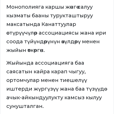
Монополияга каршы жөнгө салуу
кызматы бааны турукташтыруу
максатында Канаттуулар
өстүрүүчүлөр ассоциациясы жана ири
соода түйүндөрүнүн өкүлдөрү менен
жыйын өткөргөн.
Жыйында ассоциацияга баа
саясатын кайра карап чыгуу,
ортомчулар менен тиешелүү
иштерди жүргүзүү жана баа түзүүдө
ачык-айкындуулукту камсыз кылуу
сунушталган.