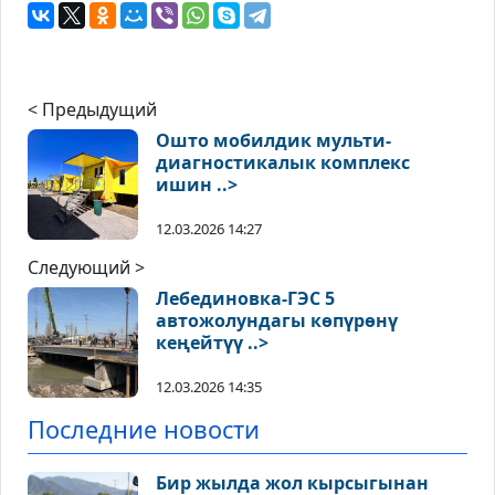
< Предыдущий
Ошто мобилдик мульти-
диагностикалык комплекс
ишин ..>
12.03.2026 14:27
Следующий >
Лебединовка-ГЭС 5
автожолундагы кɵпүрɵнү
кеңейтүү ..>
12.03.2026 14:35
Последние новости
Бир жылда жол кырсыгынан