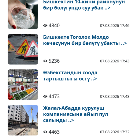
Бишкектин 10-кичи районунун
бир бөлүгүндө суу убак ..>
4840
07.08.2026 17:46
Бишкекте Тоголок Молдо
көчөсүнүн бир бөлүгү убакты ..>
5236
07.08.2026 17:43
Өзбекстандын соода
тартыштыгы өстү ..>
4473
07.08.2026 17:43
Жалал-Абадда курулуш
компаниясына айып пул
салынды ..>
4463
07.08.2026 17:32