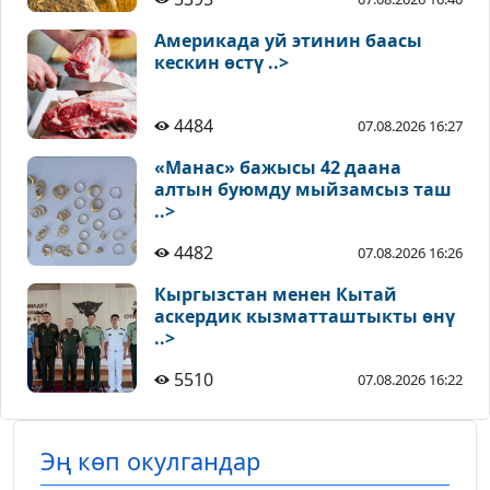
Америкада уй этинин баасы
кескин өстү ..>
4484
07.08.2026 16:27
«Манас» бажысы 42 даана
алтын буюмду мыйзамсыз таш
..>
4482
07.08.2026 16:26
Кыргызстан менен Кытай
аскердик кызматташтыкты өнү
..>
5510
07.08.2026 16:22
Эң көп окулгандар