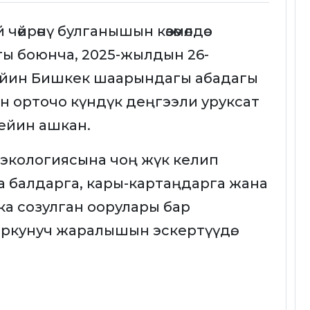
йрөнү булганышын көзөмөлдөө
 боюнча, 2025-жылдын 26-
ейин Бишкек шаарындагы абадагы
н орточо күндүк деңгээли уруксат
чейин ашкан.
р экологиясына чоң жүк келип
 балдарга, кары-картаңдарга жана
ка созулган оорулары бар
ркунуч жаралышын эскертүүдө.