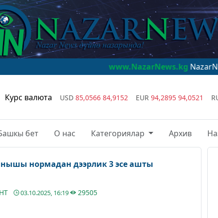
www.NazarNews.kg
NazarNews - дүйнө 
Курс валюта
USD
85,0566
84,9152
EUR
94,2895
94,0521
R
Башкы бет
О нас
Категориялар
Архив
На
анышы нормадан дээрлик 3 эсе ашты
АНТ
29505
03.10.2025, 16:19