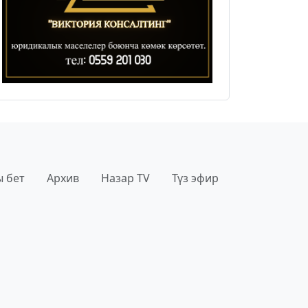
 бет
Архив
Назар TV
Түз эфир