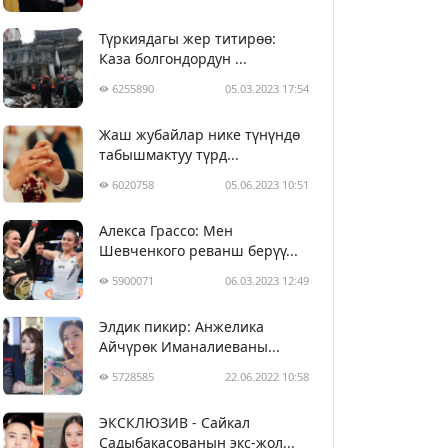
Түркиядагы жер титирөө:
Каза болгондордун ...
6255890
05.03.2023 17:54
Жаш жубайлар нике түнүндө
табышмактуу түрд...
6020758
05.06.2023 10:51
Алекса Грассо: Мен
Шевченкого реванш берүү...
5900071
06.03.2023 12:49
Элдик пикир: Анжелика
Айчүрөк Иманалиеваны...
5728585
22.06.2022 10:58
ЭКСКЛЮЗИВ - Сайкал
Садыбакасованын экс-жол...