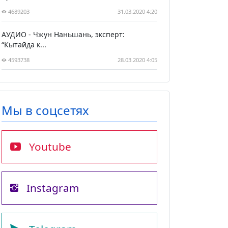
4689203
31.03.2020 4:20
АУДИО - Чжун Наньшань, эксперт:
“Кытайда к...
4593738
28.03.2020 4:05
Мы в соцсетях
Youtube
Instagram