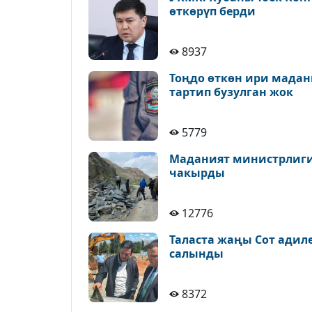
өткөрүп берди
8937
Тоңдо өткөн ири мадан
тартип бузулган жок
5779
Маданият министрлиги 
чакырды
12776
Таласта жаңы Сот адил
салынды
8372