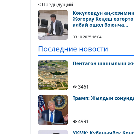
< Предыдущий
Көкүловдун аң-сезими
Жогорку Кеңеш өзгөртө
албай ошол боюнча
калды
03.10.2025 16:04
Последние новости
Пентагон шашылыш ж
3461
Трамп: Жылдын соңунда
4991
УКМК: Кубанычбек Конг