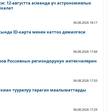
и: 12-августта асманда үч астрономиялык
йкалат
06.08.2026 18:17
сында ID-карта менен каттоо демилгеси
06.08.2026 17:44
ров Россиянын региондорунун жетекчилерин
06.08.2026 17:33
шкиан тууралуу тараган маалыматтарды
06.08.2026 17:29