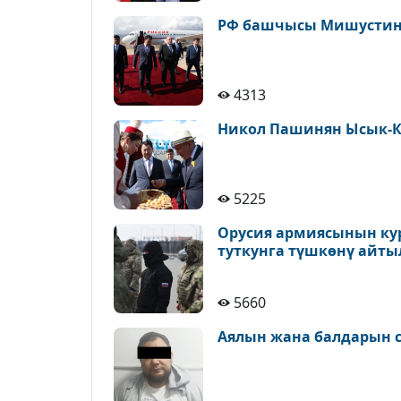
РФ башчысы Мишустин 
4313
Никол Пашинян Ысык-К
5225
Орусия армиясынын ку
туткунга түшкөнү айт
5660
Аялын жана балдарын с