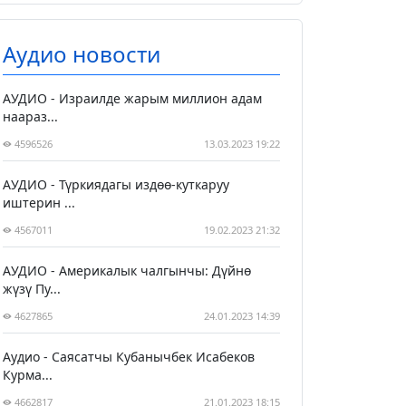
Аудио новости
АУДИО - Израилде жарым миллион адам
наараз...
4596526
13.03.2023 19:22
АУДИО - Түркиядагы издөө-куткаруу
иштерин ...
4567011
19.02.2023 21:32
АУДИО - Америкалык чалгынчы: Дүйнө
жүзү Пу...
4627865
24.01.2023 14:39
Аудио - Саясатчы Кубанычбек Исабеков
Курма...
4662817
21.01.2023 18:15