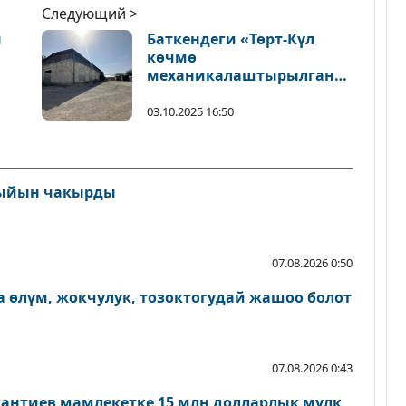
Следующий >
н
Баткендеги «Төрт-Күл
көчмө
механикалаштырылган
колоннасы» мамлекетке
кайтарылды
03.10.2025 16:50
ыйын чакырды
07.08.2026 0:50
 өлүм, жокчулук, тозоктогудай жашоо болот
07.08.2026 0:43
антиев мамлекетке 15 млн долларлык мүлк