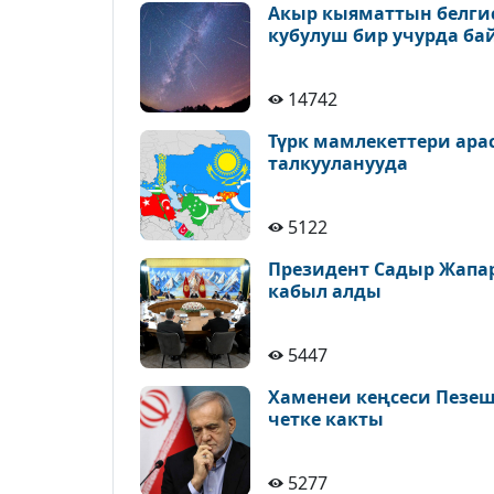
Акыр кыяматтын белгис
кубулуш бир учурда ба
14742
Түрк мамлекеттери ара
талкууланууда
5122
Президент Садыр Жапа
кабыл алды
5447
Хаменеи кеңсеси Пезе
четке какты
5277