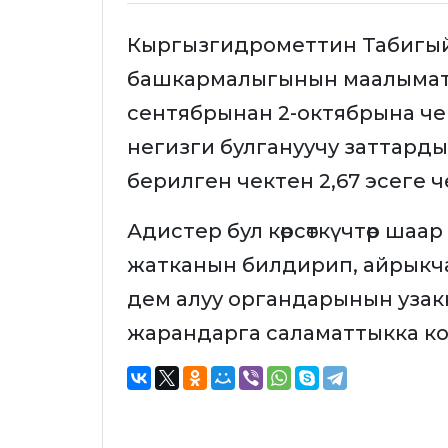
Кыргызгидрометтин Табигый чө
башкармалыгынын маалыматы
сентябрынан 2-октябрына ч
негизги булгануучу заттарды
берилген чектен 2,67 эсеге 
Адистер бул көрсөткүчтөр шаа
жатканын билдирип, айрыкча
дем алуу органдарынын узак
жарандарга саламаттыкка ко