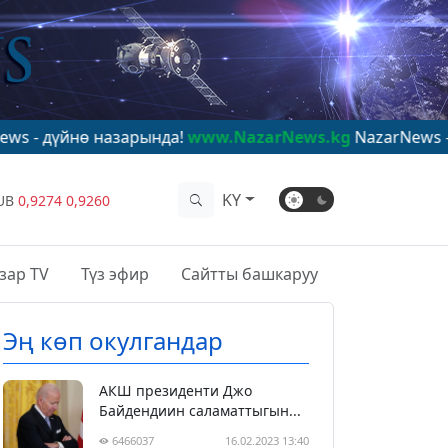
назарында!
www.NazarNews.kg
NazarNews - в центре м
KY
UB
0,9274
0,9260
зар TV
Түз эфир
Сайтты башкаруу
Эң көп окулгандар
АКШ президенти Джо
Байдендиин саламаттыгын...
6466037
16.02.2023 13:40