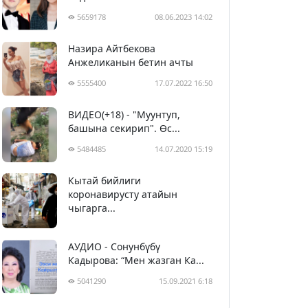
5659178
08.06.2023 14:02
Назира Айтбекова
Анжеликанын бетин ачты
5555400
17.07.2022 16:50
ВИДЕО(+18) - "Муунтуп,
башына секирип". Өс...
5484485
14.07.2020 15:19
Кытай бийлиги
5394590
29.02.2020 23:43
коронавирусту атайын
чыгарга...
АУДИО - Сонунбүбү
Кадырова: “Мен жазган Ка...
5041290
15.09.2021 6:18