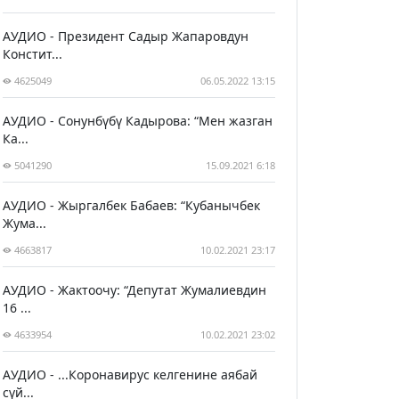
АУДИО - Президент Садыр Жапаровдун
Констит...
4625049
06.05.2022 13:15
АУДИО - Сонунбүбү Кадырова: “Мен жазган
Ка...
5041290
15.09.2021 6:18
АУДИО - Жыргалбек Бабаев: “Кубанычбек
Жума...
4663817
10.02.2021 23:17
АУДИО - Жактоочу: “Депутат Жумалиевдин
16 ...
4633954
10.02.2021 23:02
АУДИО - ...Коронавирус келгенине аябай
сүй...