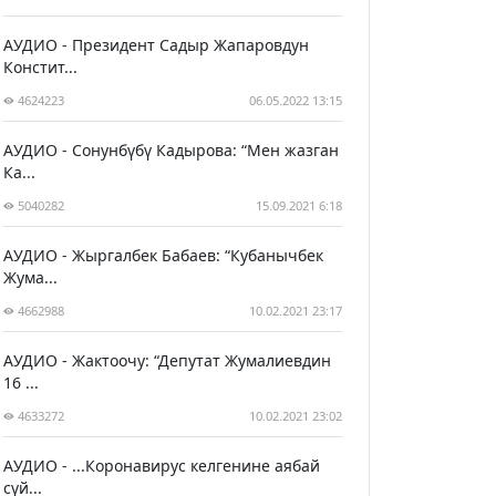
АУДИО - Президент Садыр Жапаровдун
Констит...
4624223
06.05.2022 13:15
АУДИО - Сонунбүбү Кадырова: “Мен жазган
Ка...
5040282
15.09.2021 6:18
АУДИО - Жыргалбек Бабаев: “Кубанычбек
Жума...
4662988
10.02.2021 23:17
АУДИО - Жактоочу: “Депутат Жумалиевдин
16 ...
4633272
10.02.2021 23:02
АУДИО - ...Коронавирус келгенине аябай
сүй...