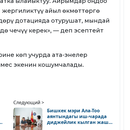
атка ылайыктуу. Айрымдар оңдоо
 жергиликтүү айыл өкмөттөргө
здөрү дотацияда отурушат, мындай
дө чечүү керек», — деп эсептейт
ине көп учурда ата-энелер
 эмес экенин кошумчалады.
Следующий >
Бишкек мэри Ала-Тоо
аянтындагы иш-чарада
диджейлик кылган жаш
катышуучу менен