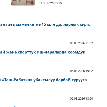
жолугушту
03.06.2026 13:10
антиев мамлекетке 15 млн долларлык мүлк
06.08.2026 21:32
ий жана спорттук иш-чараларда коомдук
06.08.2026 19:02
«Таш-Рабатка» убактылуу барбай турууга
06.08.2026 18:50