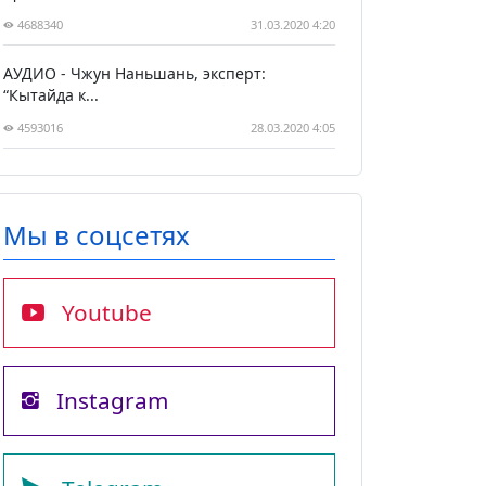
4688340
31.03.2020 4:20
АУДИО - Чжун Наньшань, эксперт:
“Кытайда к...
4593016
28.03.2020 4:05
Мы в соцсетях
Youtube
Instagram