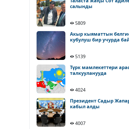
Таласта жаңы Сот адил
салынды
5809
Акыр кыяматтын белгис
кубулуш бир учурда ба
5139
Түрк мамлекеттери ара
талкууланууда
4024
Президент Садыр Жапа
кабыл алды
4007