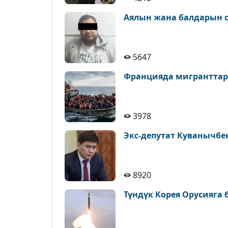
Аялын жана балдарын с
5647
Францияда мигранттар
3978
Экс-депутат Куванычбе
8920
Түндүк Корея Орусияга