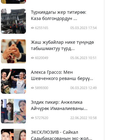
Түркиядагы жер титирөө:
Каза болгондордун ...
6255165
05.03.2023 17:54
Жаш жубайлар нике түнүндө
табышмактуу түрд...
6020049
05.06.2023 10:51
Алекса Грассо: Мен
Шевченкого реванш берүү...
5899300
06.03.2023 12:49
Элдик пикир: Анжелика
Айчүрөк Иманалиеваны...
5727620
22.06.2022 10:58
ЭКСКЛЮЗИВ - Сайкал
Садыбакасованын экс-жол...