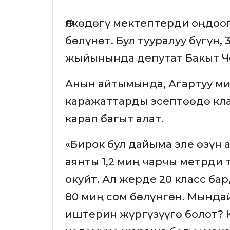
Өлкөдөгү мектептерди оңдоо
бөлүнөт. Бул тууралуу бүгүн
жыйынында депутат Бакыт Ч
Анын айтымында, Агартуу м
каражаттарды эсептөөдө кл
карап багыт алат.
«Бирок бул дайыма эле өзүн 
аянты 1,2 миң чарчы метрди т
окуйт. Ал жерде 20 класс бар
80 миң сом бөлүнгөн. Мында
иштерин жүргүзүүгө болот?