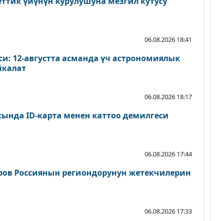
еттик үйүнүн курулушуна мезгил кутусу
06.08.2026 18:41
и: 12-августта асманда үч астрономиялык
йкалат
06.08.2026 18:17
сында ID-карта менен каттоо демилгеси
06.08.2026 17:44
ров Россиянын региондорунун жетекчилерин
06.08.2026 17:33