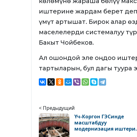
көлөмүнө жараша бөлүү макс
иштерине жардам берет деп
үмүт артышат. Бирок алар ө
маселелерди системалуу түр
Бакыт Чойбеков.
Ал ошондой эле оңдоо иштер
тартыларын, бул дагы туура
< Предыдущий
Үч-Коргон ГЭСинде
масштабдуу
модернизация иштери
уланууда