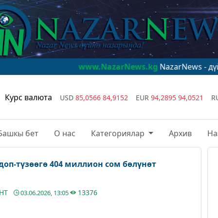
www.NazarNews.kg
NazarNews - дүйнө наза
Курс валюта
USD
85,0566
84,9152
EUR
94,2895
94,0521
R
Башкы бет
О нас
Категориялар
Архив
На
оп-түзөөгө 404 миллион сом бөлүнөт
АНТ
13376
03.06.2026, 13:05