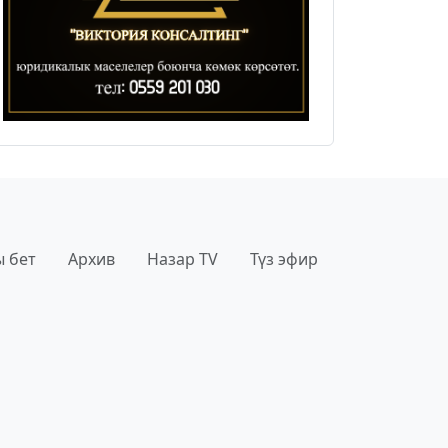
 бет
Архив
Назар TV
Түз эфир