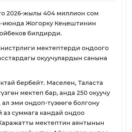
го 2026-жылы 404 миллион сом
, 3-июнда Жогорку Кеңештинин
ойбеков билдирди.
инистрлиги мектептерди оңдоого
асстардагы окуучулардын санына
актай бербейт. Маселен, Таласта
үзгөн мектеп бар, анда 250 окуучу
, ал эми оңдоп-түзөөгө болгону
й аз суммага кандай оңдоо
 Каражатты мектептин аянтынын