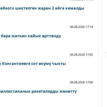
абоого шектелген жаран 2 айга камалды
06.08.2026 17:14
 бара жаткан кайык өрттөндү
06.08.2026 17:05
к Конгантиевге сот өкүмү чыкты
06.08.2026 17:00
 баллистикалык ракеталарды жөнөттү