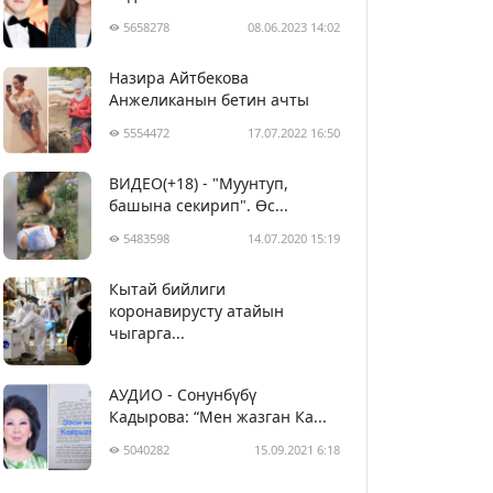
5658278
08.06.2023 14:02
Назира Айтбекова
Анжеликанын бетин ачты
5554472
17.07.2022 16:50
ВИДЕО(+18) - "Муунтуп,
башына секирип". Өс...
5483598
14.07.2020 15:19
Кытай бийлиги
5393832
29.02.2020 23:43
коронавирусту атайын
чыгарга...
АУДИО - Сонунбүбү
Кадырова: “Мен жазган Ка...
5040282
15.09.2021 6:18