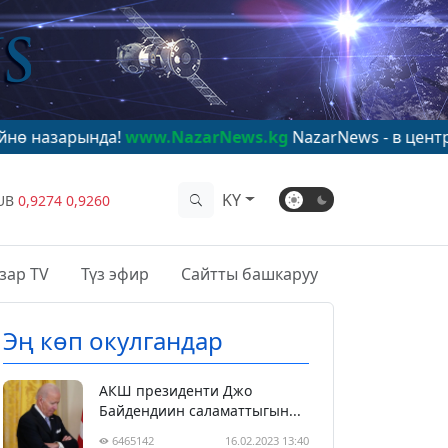
рында!
www.NazarNews.kg
NazarNews - в центре мирово
KY
UB
0,9274
0,9260
зар TV
Түз эфир
Сайтты башкаруу
Эң көп окулгандар
АКШ президенти Джо
Байдендиин саламаттыгын...
6465142
16.02.2023 13:40