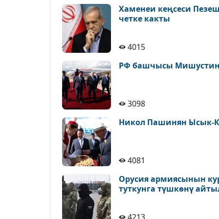
Хаменеи кеңсеси Пезе
четке какты
4015
РФ башчысы Мишустин 
3098
Никол Пашинян Ысык-К
4081
Орусия армиясынын ку
туткунга түшкөнү айт
4213