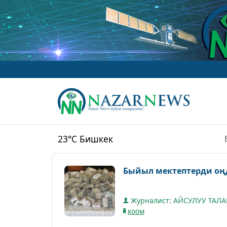
23°C
Бишкек
Быйыл мектептерди оңд
Журналист: АЙСУЛУУ ТАЛ
коом