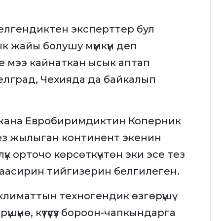
елгендиктен эксперттер бул
к жайы болушу мүмкүн деп
 мээ кайнаткан ысык аптап
Белград, Чехияда да байкалып
 жана Евробиримдиктин Коперник
тез жылыган континент экенин
үк орточо көрсөткүчтөн эки эсе тез
 таасирин тийгизерин белгилеген.
лиматтын техногендик өзгөрүшү
шүнө, күтүүсүз бороон-чапкындарга