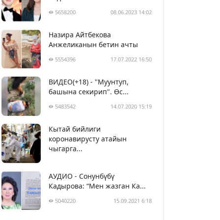
5658200
08.06.2023 14:02
Назира Айтбекова
Анжеликанын бетин ачты
5554396
17.07.2022 16:50
ВИДЕО(+18) - "Муунтуп,
башына секирип". Өс...
5483542
14.07.2020 15:19
Кытай бийлиги
5393791
29.02.2020 23:43
коронавирусту атайын
чыгарга...
АУДИО - Сонунбүбү
Кадырова: “Мен жазган Ка...
5040220
15.09.2021 6:18