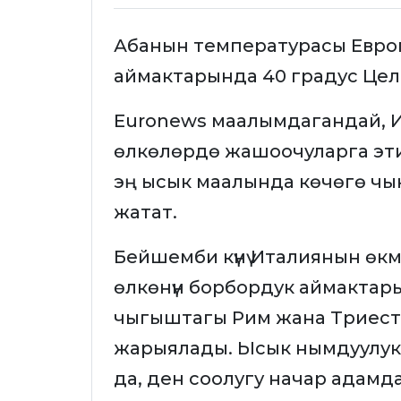
Абанын температурасы Европ
аймактарында 40 градус Цел
Еuronews маалымдагандай, 
өлкөлөрдө жашоочуларга этият 
эң ысык маалында көчөгө чык
жатат.
Бейшемби күнү Италиянын өкм
өлкөнүн борбордук аймактары
чыгыштагы Рим жана Триестт
жарыялады. Ысык нымдуулукт
да, ден соолугу начар адамда