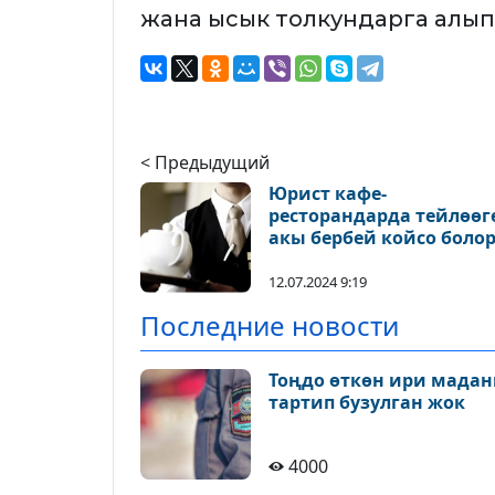
жана ысык толкундарга алып к
< Предыдущий
Юрист кафе-
ресторандарда тейлөөг
акы бербей койсо боло
айтты
12.07.2024 9:19
Последние новости
Тоңдо өткөн ири мадан
тартип бузулган жок
4000