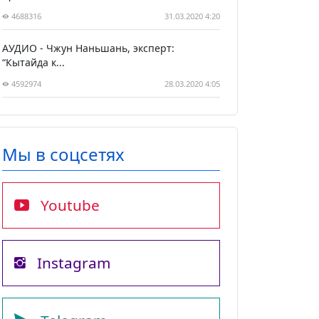
4688316
31.03.2020 4:20
АУДИО - Чжун Наньшань, эксперт:
“Кытайда к...
4592974
28.03.2020 4:05
Мы в соцсетях
Youtube
Instagram