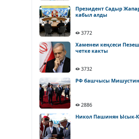
Президент Садыр Жапа
кабыл алды
3772
Хаменеи кеңсеси Пезе
четке какты
3732
РФ башчысы Мишустин 
2886
Никол Пашинян Ысык-К