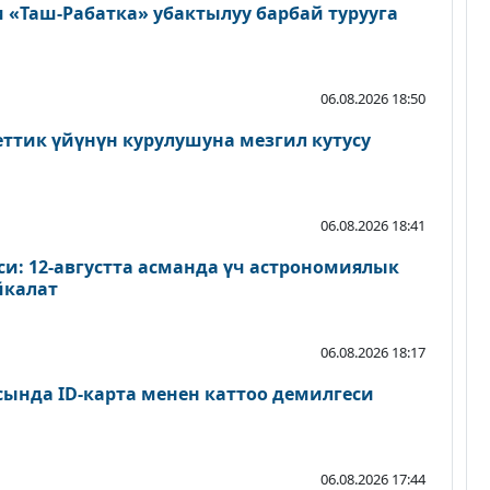
«Таш-Рабатка» убактылуу барбай турууга
06.08.2026 18:50
еттик үйүнүн курулушуна мезгил кутусу
06.08.2026 18:41
и: 12-августта асманда үч астрономиялык
йкалат
06.08.2026 18:17
сында ID-карта менен каттоо демилгеси
06.08.2026 17:44