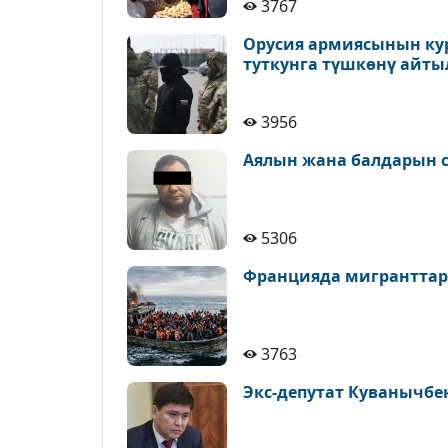
3767
Орусия армиясынын ку
туткунга түшкөнү айт
3956
Аялын жана балдарын с
5306
Францияда мигранттар
3763
Экс-депутат Куванычбе