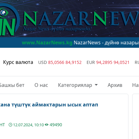
.NazarNews.kg
NazarNews - дүйнө назарында!
www.Na
Курс валюта
USD
85,0566
84,9152
EUR
94,2895
94,0521
R
Башкы бет
О нас
Категориялар
Архив
На
жана түштүк аймактарын ысык аптап
АНТ
49490
12.07.2024, 10:10