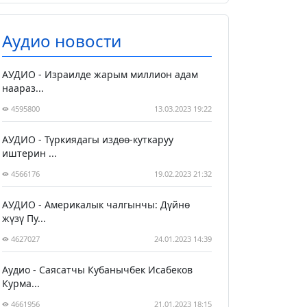
Аудио новости
АУДИО - Израилде жарым миллион адам
наараз...
4595800
13.03.2023 19:22
АУДИО - Түркиядагы издөө-куткаруу
иштерин ...
4566176
19.02.2023 21:32
АУДИО - Америкалык чалгынчы: Дүйнө
жүзү Пу...
4627027
24.01.2023 14:39
Аудио - Саясатчы Кубанычбек Исабеков
Курма...
4661956
21.01.2023 18:15