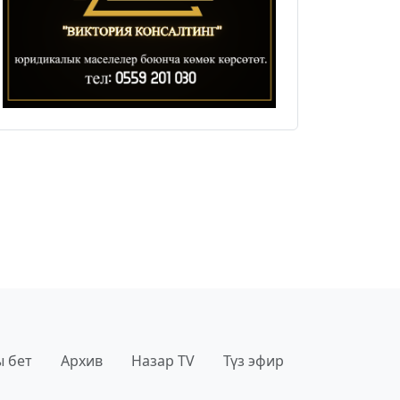
 бет
Архив
Назар TV
Түз эфир