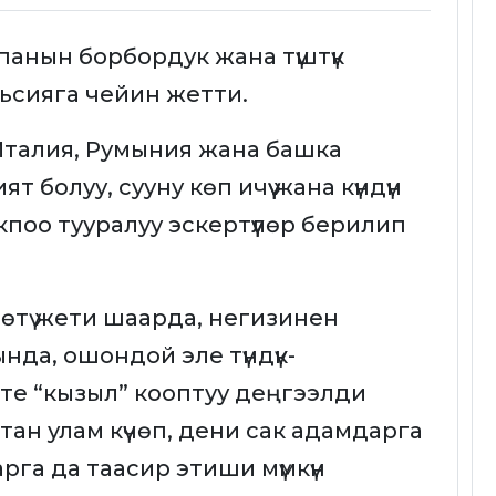
анын борбордук жана түштүк
ьсияга чейин жетти.
Италия, Румыния жана башка
болуу, сууну көп ичүү жана күндүн
поо тууралуу эскертүүлөр берилип
өтү жети шаарда, негизинен
нда, ошондой эле түндүк-
е “кызыл” кооптуу деңгээлди
ан улам күчөп, дени сак адамдарга
рга да таасир этиши мүмкүн