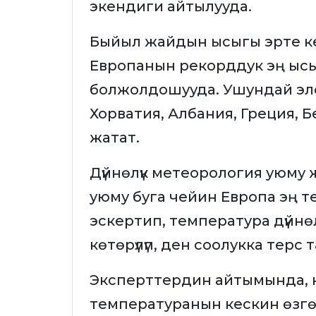
экендиги айтылууда.
Быйыл жайдын ысыгы эрте к
Европанын рекорддук эң ысы
болжолдошууда. Ушундай эле
Хорватия, Албания, Греция, 
жатат.
Дүйнөлүк метеорология уюму
уюму буга чейин Европа эң 
эскертип, температура дүйнөл
көтөрүлүп, ден соолукка терс
Эксперттердин айтымында, к
температуранын кескин өзгөрү