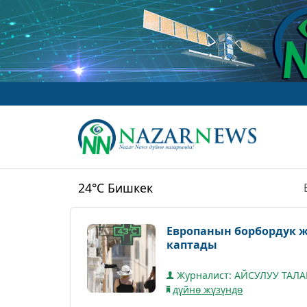
www
24°C
Бишкек
Европанын борбордук 
каптады
Журналист: АЙСУЛУУ ТАЛ
дүйнө жүзүндө