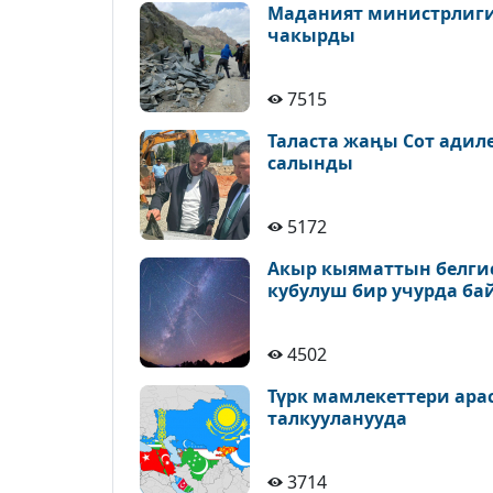
Маданият министрлиги 
чакырды
7515
Таласта жаңы Сот адил
салынды
5172
Акыр кыяматтын белгис
кубулуш бир учурда ба
4502
Түрк мамлекеттери ара
талкууланууда
3714