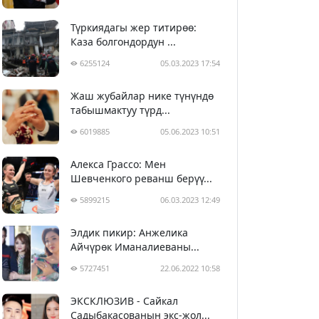
Түркиядагы жер титирөө:
Каза болгондордун ...
6255124
05.03.2023 17:54
Жаш жубайлар нике түнүндө
табышмактуу түрд...
6019885
05.06.2023 10:51
Алекса Грассо: Мен
Шевченкого реванш берүү...
5899215
06.03.2023 12:49
Элдик пикир: Анжелика
Айчүрөк Иманалиеваны...
5727451
22.06.2022 10:58
ЭКСКЛЮЗИВ - Сайкал
Садыбакасованын экс-жол...