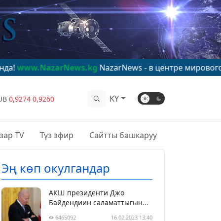
zarNews.kg
NazarNews - в центре мирового внимания!
KY
UB
0,9274
0,9260
зар TV
Түз эфир
Сайтты башкаруу
Эң көп окулгандар
АКШ президенти Джо
Байдендиин саламаттыгын...
6465092
16.02.2023 13:40