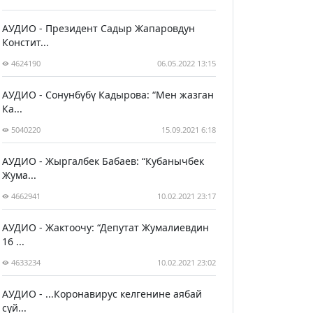
АУДИО - Президент Садыр Жапаровдун
Констит...
4624190
06.05.2022 13:15
АУДИО - Сонунбүбү Кадырова: “Мен жазган
Ка...
5040220
15.09.2021 6:18
АУДИО - Жыргалбек Бабаев: “Кубанычбек
Жума...
4662941
10.02.2021 23:17
АУДИО - Жактоочу: “Депутат Жумалиевдин
16 ...
4633234
10.02.2021 23:02
АУДИО - ...Коронавирус келгенине аябай
сүй...