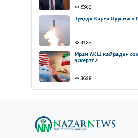
8362
Түндүк Корея Орусияга
4183
Иран АКШ кайрадан сокк
эскертти
3688