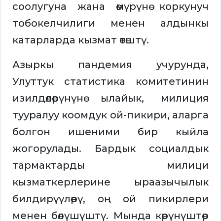
соолугуна жана өмүрүнө коркунуч
тобокелчилиги менен алдынкы
катарларда кызмат өтөштү.
Азыркы пандемия учурунда,
Улуттук статистика комитетинин
изилдөөлөрүнүнө ылайык, милиция
тууралуу коомдук ой-пикири, аларга
болгон ишеними бир кыйла
жогорулады. Бардык социалдык
тармактарды милици
кызматкерлерине ыраазычылык
билдирүүлөрү, оң ой пикирлери
менен бөлүшүштү. Мында көрүнүштөр