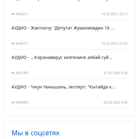
4666211
10.02.2021 23:17
АУДИО - Жактоочу: “Депутат Жумалиевдин 16 ...
4636317
10.02.2021 23:02
АУДИО - ...Коронавирус келгенине аябай сүй...
4691395
31.03.2020 4:20
АУДИО - Чжун Наньшань, эксперт: “Кытайда к...
4595881
28.03.2020 4:05
Мы в соцсетях