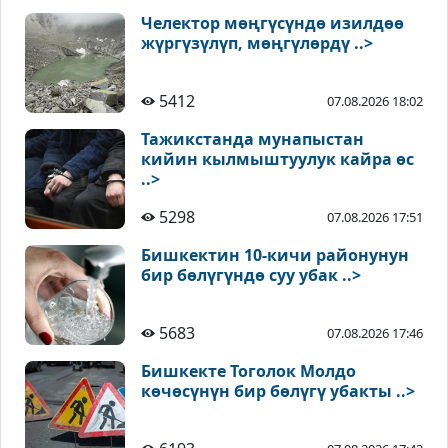
Челектор мөңгүсүндө изилдөө
жүргүзүлүп, мөңгүлөрдү ..>
5412
07.08.2026 18:02
Тажикстанда мунапыстан
кийин кылмыштуулук кайра өс
..>
5298
07.08.2026 17:51
Бишкектин 10-кичи районунун
бир бөлүгүндө суу убак ..>
5683
07.08.2026 17:46
Бишкекте Тоголок Молдо
көчөсүнүн бир бөлүгү убакты ..>