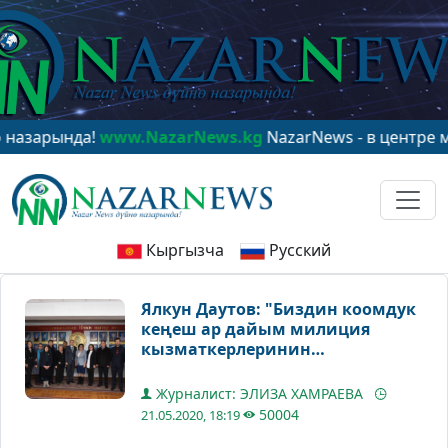
да!
www.NazarNews.kg
NazarNews - в центре мирового 
Кыргызча
Русский
Ялкун Даутов: "Биздин коомдук
кеңеш ар дайым милиция
кызматкерлеринин
кызыкчылыктарын биринчи
орунга коет"
Журналист: ЭЛИЗА ХАМРАЕВА
50004
21.05.2020, 18:19