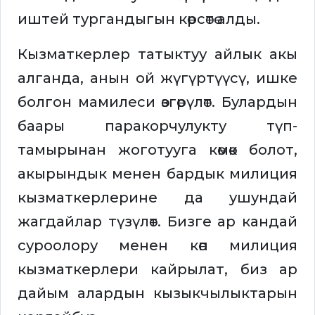
иштей тургандыгын көрсөтө алды.
Кызматкерлер татыктуу айлык акы
алганда, анын ой жүгүртүүсү, ишке
болгон мамилеси өзгөрүлөт. Булардын
баары паракорчулукту түп-
тамырынан жоготууга көмөк болот,
акырындык менен бардык милиция
кызматкерлерине да ушундай
жагдайлар түзүлөт. Бизге ар кандай
суроолору менен көп милиция
кызматкерлери кайрылат, биз ар
дайым алардын кызыкчылыктарын