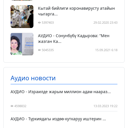
Кытай бийлиги коронавирусту атайын
чыгарга...
5397403
29.02.2020 23:43
АУДИО - Сонунбүбү Кадырова: “Мен
жазган Ка...
5045335
15.09.2021 6:18
Аудио новости
АУДИО - Израилде жарым миллион адам наараз...
4598832
13.03.2023 19:22
АУДИО - Түркиядагы издөө-куткаруу иштерин ...