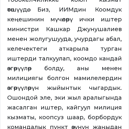
өтөшүүдө. Биз, ИИМдин Коомдук
кеңешинин мүчөлөрү ички иштер
министри Кашкар Джунушалиев
менен жолугушууда, учурдагы абал,
келечектеги аткарыла турган
иштерди талкуулап, коомдо кандай
өзгөрүүлөр болду, аны менен
милициягы болгон мамилелердин
өзгөрүүлөрүн жыйынтык чыгардык.
Ошондой эле, эки жыл аралыгында
жасалган иштер, кайгуул милиция
кызматы, коопсуз шаар, борбордук
командалык пункт өзүнүн жаңыдан