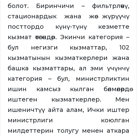
болот. Биринчичи – фильтрлөөчү,
стационардык жана жөө жүрүүчү
посттордо күнү-түнү кезметте
кызмат өтөгөндөр. Экинчи категория –
бул негизги кызматтар, 102
кызматынын кызматкерлери жана
башка кызматтары, ал эми үчүнчү
категория – бул, министрликтин
ишин камсыз кылган бөлмөлөрдө
иштеген кызматкерлер. Мен
ишеничтүү айта алам, Ички иштер
министрлиги коюлган
милдеттерин толугу менен аткара