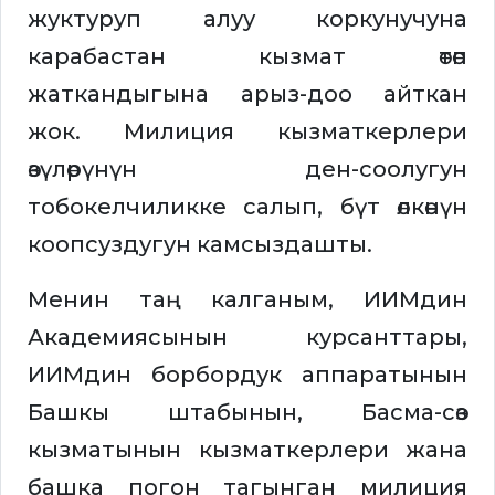
жуктуруп алуу коркунучуна
карабастан кызмат өтөп
жаткандыгына арыз-доо айткан
жок. Милиция кызматкерлери
өзүлөрүнүн ден-соолугун
тобокелчиликке салып, бүт өлкөнүн
коопсуздугун камсыздашты.
Менин таң калганым, ИИМдин
Академиясынын курсанттары,
ИИМдин борбордук аппаратынын
Башкы штабынын, Басма-сөз
кызматынын кызматкерлери жана
башка погон тагынган милиция