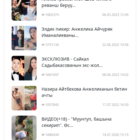
реванш берүү...
5902373
06.03.2023 12:49
Элдик пикир: Анжелика Айчүрөк
Иманалиеваны...
5731134
22.06.2022 10:58
ЭКСКЛЮЗИВ - Сайкал
Садыбакасованын экс-жол...
5661697
08.06.2023 14:02
Назира Айтбекова Анжеликанын бетин
ачты
5557843
17.07.2022 16:50
ВИДЕО(+18) - "Муунтуп, башына
секирип". Өс...
5486434
14.07.2020 15:19