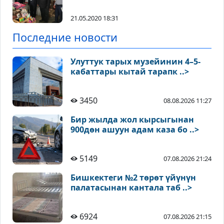
21.05.2020 18:31
Последние новости
Улуттук тарых музейинин 4–5-
кабаттары кытай тарапк ..>
3450
08.08.2026 11:27
Бир жылда жол кырсыгынан
900дөн ашуун адам каза бо ..>
5149
07.08.2026 21:24
Бишкектеги №2 төрөт үйүнүн
палатасынан кантала таб ..>
6924
07.08.2026 21:15