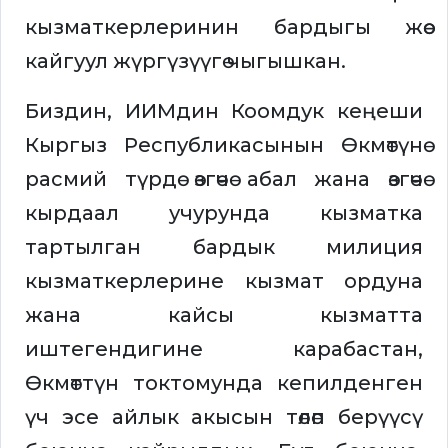
кызматкерлеринин бардыгы жөө
кайгуул жүргүзүүгө чыгышкан.
Биздин, ИИМдин Коомдук кеңеши
Кыргыз Республикасынын Өкмөтүнө
расмий түрдө өзгөчө абал жана өзгөчө
кырдаал учурунда кызматка
тартылган бардык милиция
кызматкерлерине кызмат ордуна
жана кайсы кызматта
иштегендигине карабастан,
Өкмөттүн токтомунда кепилденген
үч эсе айлык акысын төлөп берүүсү