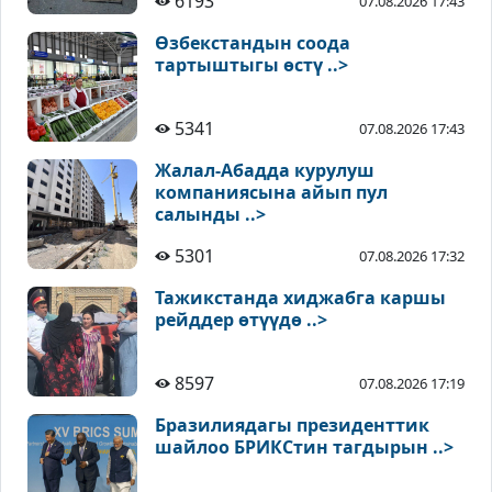
6193
07.08.2026 17:43
Өзбекстандын соода
тартыштыгы өстү ..>
5341
07.08.2026 17:43
Жалал-Абадда курулуш
компаниясына айып пул
салынды ..>
5301
07.08.2026 17:32
Тажикстанда хиджабга каршы
рейддер өтүүдө ..>
8597
07.08.2026 17:19
Бразилиядагы президенттик
шайлоо БРИКСтин тагдырын ..>