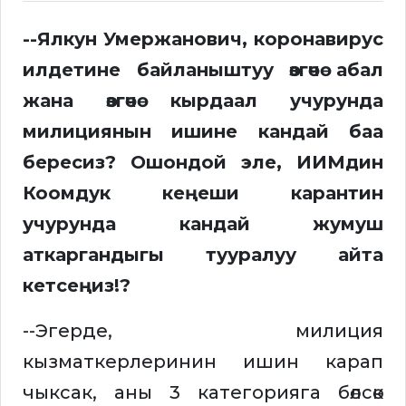
--Ялкун Умержанович, коронавирус
илдетине байланыштуу өзгөчө абал
жана өзгөчө кырдаал учурунда
милициянын ишине кандай баа
бересиз? Ошондой эле, ИИМдин
Коомдук кеңеши карантин
учурунда кандай жумуш
аткаргандыгы тууралуу айта
кетсеңиз!?
--Эгерде, милиция
кызматкерлеринин ишин карап
чыксак, аны 3 категорияга бөлсөк