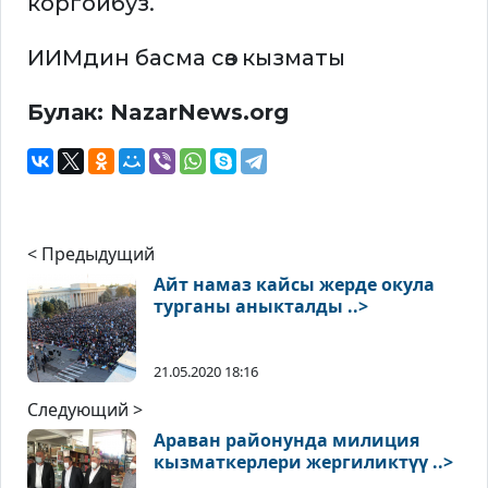
коргойбуз.
ИИМдин басма сөз кызматы
Булак: NazarNews.org
< Предыдущий
Айт намаз кайсы жерде окула
турганы аныкталды ..>
21.05.2020 18:16
Следующий >
Араван районунда милиция
кызматкерлери жергиликтүү ..>