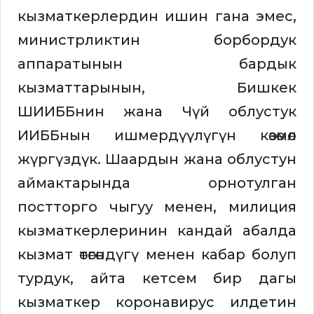
кызматкерлердин ишин гана эмес,
министрликтин борбордук
аппаратынын бардык
кызматтарынын, Бишкек
ШИИББнин жана Чүй облустук
ИИББнын ишмердүүлүгүн көзөмөл
жүргүздүк. Шаардын жана облустун
аймактарында орнотулган
постторго чыгуу менен, милиция
кызматкерлеринин кандай абалда
кызмат өтөгөндүгү менен кабар болуп
турдук, айта кетсем бир дагы
кызматкер коронавирус илдетин