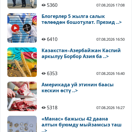
5360
07.08.2026 17:08
Блогерлер 5 жылга салык
төлөөдөн бошотулат. Презид ..>
6410
07.08.2026 16:50
Казакстан–Азербайжан Каспий
аркылуу Борбор Азия ба ..>
6353
07.08.2026 16:40
Америкада уй этинин баасы
кескин өстү ..>
5318
07.08.2026 16:27
«Манас» бажысы 42 даана
алтын буюмду мыйзамсыз таш
..>