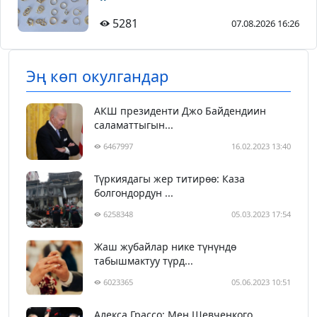
5281
07.08.2026 16:26
Эң көп окулгандар
АКШ президенти Джо Байдендиин
саламаттыгын...
6467997
16.02.2023 13:40
Түркиядагы жер титирөө: Каза
болгондордун ...
6258348
05.03.2023 17:54
Жаш жубайлар нике түнүндө
табышмактуу түрд...
6023365
05.06.2023 10:51
Алекса Грассо: Мен Шевченкого