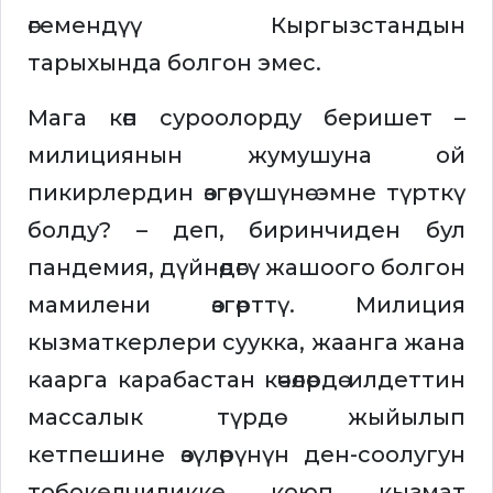
өгемендүү Кыргызстандын
тарыхында болгон эмес.
Мага көп суроолорду беришет –
милициянын жумушуна ой
пикирлердин өзгөрүшүнө эмне түрткү
болду? – деп, биринчиден бул
пандемия, дүйнөдөгү жашоого болгон
мамилени өзгөрттү. Милиция
кызматкерлери суукка, жаанга жана
каарга карабастан көчөлөрдө илдеттин
массалык түрдө жыйылып
кетпешине өзүлөрүнүн ден-соолугун
тобокелчиликке коюп кызмат