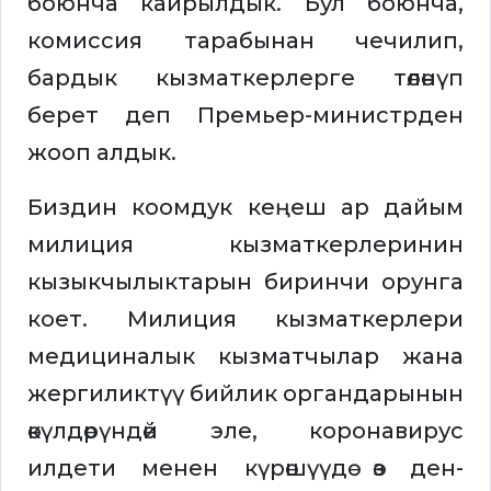
боюнча кайрылдык. Бул боюнча,
комиссия тарабынан чечилип,
бардык кызматкерлерге төлөнүп
берет деп Премьер-министрден
жооп алдык.
Биздин коомдук кеңеш ар дайым
милиция кызматкерлеринин
кызыкчылыктарын биринчи орунга
коет. Милиция кызматкерлери
медициналык кызматчылар жана
жергиликтүү бийлик органдарынын
өкүлдөрүндөй эле, коронавирус
илдети менен күрөшүүдө өз ден-