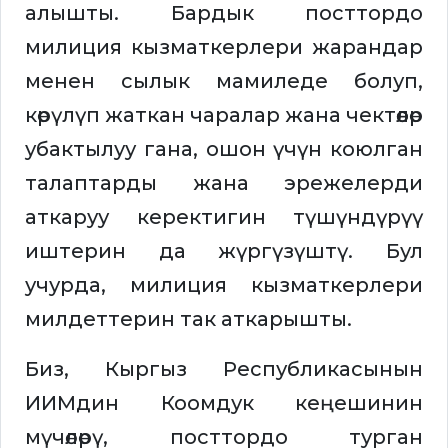
алышты. Бардык посттордо
милиция кызматкерлери жарандар
менен сылык мамиледе болуп,
көрүлүп жаткан чаралар жана чектөөлөр
убактылуу гана, ошон үчүн коюлган
талаптарды жана эрежелерди
аткаруу керектигин түшүндүрүү
иштерин да жүргүзүштү. Бул
учурда, милиция кызматкерлери
милдеттерин так аткарышты.
Биз, Кыргыз Республикасынын
ИИМдин Коомдук кеңешинин
мүчөлөрү, посттордо турган