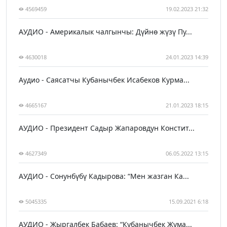
4569459
19.02.2023 21:32
АУДИО - Америкалык чалгынчы: Дүйнө жүзү Пу...
4630018
24.01.2023 14:39
Аудио - Саясатчы Кубанычбек Исабеков Курма...
4665167
21.01.2023 18:15
АУДИО - Президент Садыр Жапаровдун Констит...
4627349
06.05.2022 13:15
АУДИО - Сонунбүбү Кадырова: “Мен жазган Ка...
5045335
15.09.2021 6:18
АУДИО - Жыргалбек Бабаев: “Кубанычбек Жума...