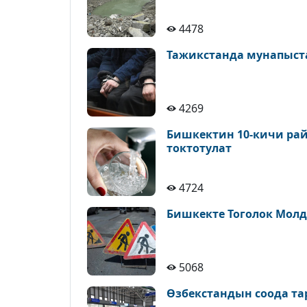
4478
Тажикстанда мунапыст
4269
Бишкектин 10-кичи рай
токтотулат
4724
Бишкекте Тоголок Молд
5068
Өзбекстандын соода т