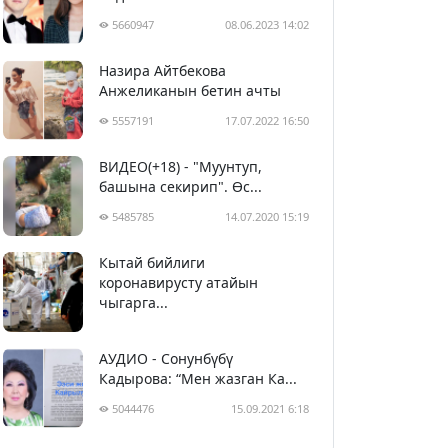
5660947
08.06.2023 14:02
Назира Айтбекова
Анжеликанын бетин ачты
5557191
17.07.2022 16:50
ВИДЕО(+18) - "Муунтуп,
башына секирип". Өс...
5485785
14.07.2020 15:19
Кытай бийлиги
5396578
29.02.2020 23:43
коронавирусту атайын
чыгарга...
АУДИО - Сонунбүбү
Кадырова: “Мен жазган Ка...
5044476
15.09.2021 6:18