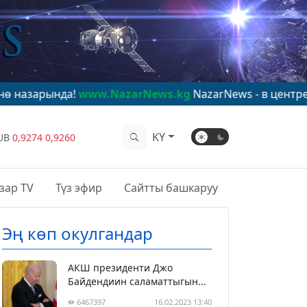
www.NazarNews.kg
NazarNews - в центре мирового вн
KY
UB
0,9274
0,9260
зар TV
Түз эфир
Сайтты башкаруу
Эң көп окулгандар
АКШ президенти Джо
Байдендиин саламаттыгын...
6467397
16.02.2023 13:40