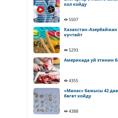
кол койду
5507
Казакстан–Азербайжан
күчтөйт
5293
Америкада уй этинин б
4355
«Манас» бажысы 42 да
бөгөт койду
4388