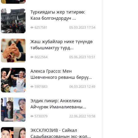
Түркиядагы жер титирөө:
Каза болгондордун ...
6257581
05.03.2023 17:54
Жаш жубайлар нике түнүндө
табышмактуу түрд...
6022564
05.06.2023 10:51
Алекса Грассо: Мен
Шевченкого реванш берүү...
5901883
06.03.2023 12:49
Элдик пикир: Анжелика
Айчүрөк Иманалиеваны...
5730379
22.06.2022 10:58
ЭКСКЛЮЗИВ - Сайкал
Садыбакасованын экс-жол...