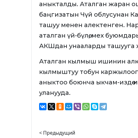
аныкталды. Аталган жаран ошон
баңгизатын Чүй облусунан К
ташуу менен алектенген. На
аталган үй-бүлө, мех буюмда
АКШдан унааларды ташууга
Аталган кылмыш ишинин ал
кылмыштуу тобун каржылоог
аныктоо боюнча ыкчам-издөө
уланууда.
< Предыдущий