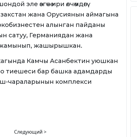
дой эле өзгөчө ири өлчөмдөгү
азакстан жана Орусиянын аймагына
ркобизнестен алынган пайданы
рын сатуу, Германиядан жана
 жамынып, жашырышкан.
кагында Камчы Асанбектин уюшкан
о тиешеси бар башка адамдарды
 иш-чараларынын комплекси
Следующий >