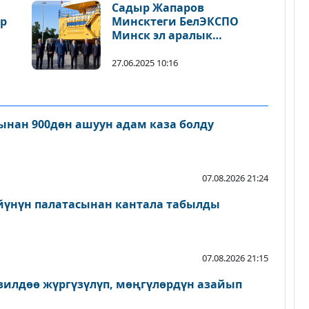
Садыр Жапаров
ар
Минсктеги БелЭКСПО
Минск эл аралык
көргөзмө борборуна
барды
27.06.2025 10:16
нан 900дөн ашуун адам каза болду
07.08.2026 21:24
йүнүн палатасынан кантала табылды
07.08.2026 21:15
зилдөө жүргүзүлүп, мөңгүлөрдүн азайып