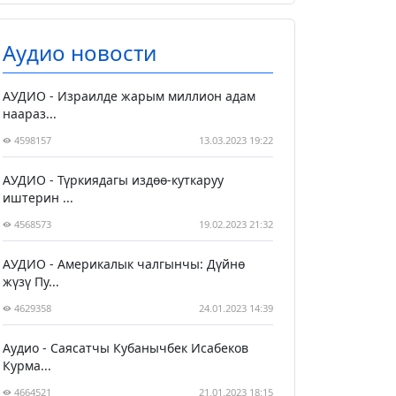
Аудио новости
АУДИО - Израилде жарым миллион адам
наараз...
4598157
13.03.2023 19:22
АУДИО - Түркиядагы издөө-куткаруу
иштерин ...
4568573
19.02.2023 21:32
АУДИО - Америкалык чалгынчы: Дүйнө
жүзү Пу...
4629358
24.01.2023 14:39
Аудио - Саясатчы Кубанычбек Исабеков
Курма...
4664521
21.01.2023 18:15