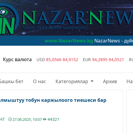
www.NazarNews.kg
NazarNews - дүйнө назарында!
Курс валюта
USD
85,0566
84,9152
EUR
94,2895
94,0521
R
Башкы бет
О нас
Категориялар
Архив
На
лмыштуу тобун каржылоого тиешеси бар
АНТ
44321
27.06.2025, 10:07