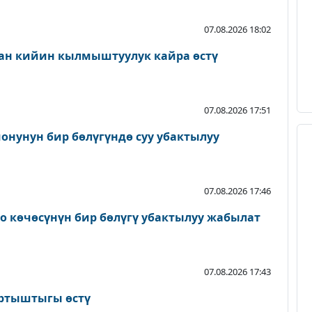
07.08.2026 18:02
ан кийин кылмыштуулук кайра өстү
07.08.2026 17:51
онунун бир бөлүгүндө суу убактылуу
07.08.2026 17:46
о көчөсүнүн бир бөлүгү убактылуу жабылат
07.08.2026 17:43
артыштыгы өстү