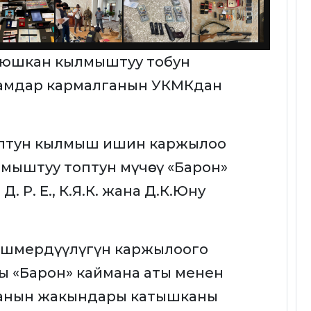
 уюшкан кылмыштуу тобун
амдар кармалганын УКМКдан
птун кылмыш ишин каржылоо
ыштуу топтун мүчөсү «Барон»
 Р. Е., К.Я.К. жана Д.К.Юну
ишмердүүлүгүн каржылоого
ы «Барон» каймана аты менен
а анын жакындары катышканы