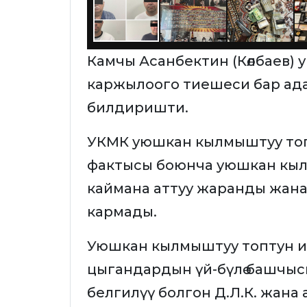
Камчы Асанбектин (Көлбаев)
каржылоого тиешеси бар ад
билдиришти.
УКМК уюшкан кылмыштуу то
фактысы боюнча уюшкан кылм
каймана аттуу жаранды жана Д.
кармады.
Уюшкан кылмыштуу топтун 
цыгандардын үй-бүлө башчыс
белгилүү болгон Д.Л.К. жан