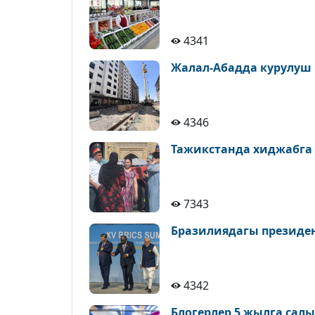
4341
Жалал-Абадда курулуш
4346
Тажикстанда хиджабга
7343
Бразилиядагы президе
4342
Блогерлер 5 жылга сал