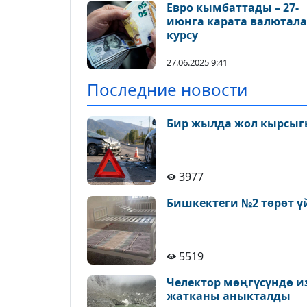
Евро кымбаттады – 27-
июнга карата валютал
курсу
27.06.2025 9:41
Последние новости
Бир жылда жол кырсыгы
3977
Бишкектеги №2 төрөт ү
5519
Челектор мөңгүсүндө и
жатканы аныкталды