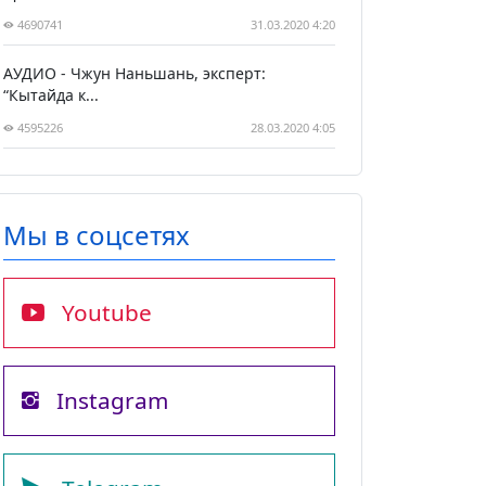
4690741
31.03.2020 4:20
АУДИО - Чжун Наньшань, эксперт:
“Кытайда к...
4595226
28.03.2020 4:05
Мы в соцсетях
Youtube
Instagram