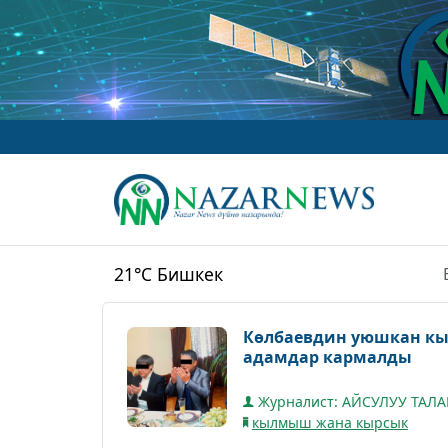
21°C
Бишкек
Көлбаевдин уюшкан кы
адамдар кармалды
Журналист: АЙСУЛУУ ТАЛ
кылмыш жана кырсык