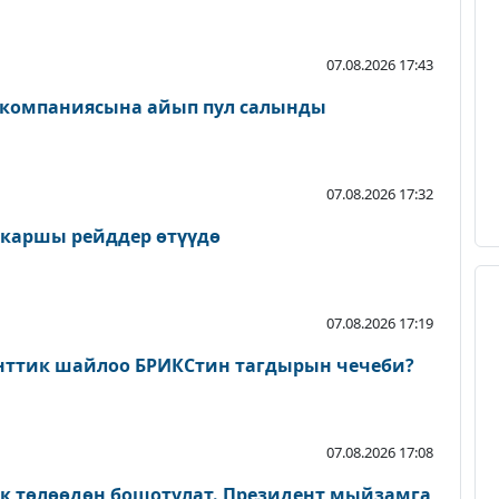
07.08.2026 17:43
 компаниясына айып пул салынды
07.08.2026 17:32
 каршы рейддер өтүүдө
07.08.2026 17:19
нттик шайлоо БРИКСтин тагдырын чечеби?
07.08.2026 17:08
ык төлөөдөн бошотулат. Президент мыйзамга