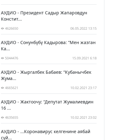
АУДИО - Президент Садыр Жапаровдун
Констит...
4626650
06.05.2022 13:15
АУДИО - Сонунбүбү Кадырова: “Мен жазган
Ка...
5044476
15.09.2021 6:18
АУДИО - Жыргалбек Бабаев: “Кубанычбек
Жума...
4665621
10.02.2021 23:17
АУДИО - Жактоочу: “Депутат Жумалиевдин
16 ...
4635655
10.02.2021 23:02
АУДИО - ...Коронавирус келгенине аябай
сүй...