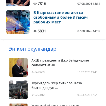
7816
07.08.2026 15:14
В Кыргызстане остаются
свободными более 8 тысяч
рабочих мест
6831
07.08.2026 14:59
Эң көп окулгандар
АКШ президенти Джо Байдендиин
саламаттыгын...
6469659
16.02.2023 13:40
Түркиядагы жер титирөө: Каза
болгондордун ...
6260012
05.03.2023 17:54
Жаш жубайлар нике түнүндө