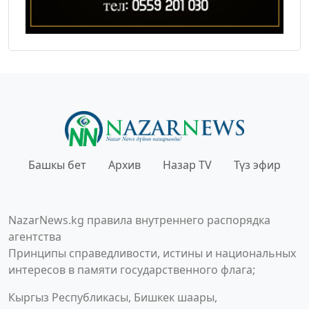
Башкы бет
Архив
Назар TV
Түз эфир
NazarNews.kg правила внутреннего распорядка
агентства
Принципы справедливости, истины и национальных
интересов в памяти государственного флага;
Кыргыз Республикасы, Бишкек шаары,