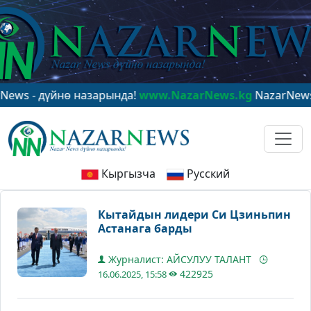
 дүйнө назарында!
www.NazarNews.kg
NazarNews - в ц
Кыргызча
Русский
Кытайдын лидери Си Цзиньпин
Астанага барды
Журналист: АЙСУЛУУ ТАЛАНТ
422925
16.06.2025, 15:58