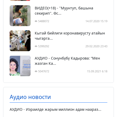
ВИДЕО(+18) - "Муунтуп, башына
секирип". Өс...
5488072
14.07.2020 15:19
Кытай бийлиги коронавирусту атайын
чыгарга...
5399292
29.02.2020 23:43
АУДИО - Сонунбүбү Кадырова: “Мен
жазган Ка...
5047672
15.09.2021 6:18
Аудио новости
АУДИО - Израилде жарым миллион адам наараз...