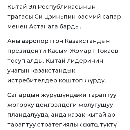
Кытай Эл Республикасынын
төрагасы Си Цзиньпин расмий сапар
менен Астанага барды.
Аны аэропорттон Казакстандын
президенти Касым-Жомарт Токаев
тосуп алды. Кытай лидеринин
учагын казакстандык
истребителдер коштоп жүрдү.
Сапардын жүрүшүндө эки тараптуу
жогорку деңгээлдеги жолугушуу
пландалууда, анда казак-кытай ар
тараптуу стратегиялык өнөктөштүктү