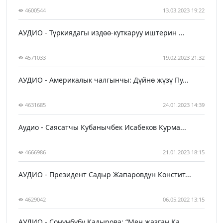
4600544
13.03.2023 19:22
АУДИО - Түркиядагы издөө-куткаруу иштерин ...
4571033
19.02.2023 21:32
АУДИО - Америкалык чалгынчы: Дүйнө жүзү Пу...
4631685
24.01.2023 14:39
Аудио - Саясатчы Кубанычбек Исабеков Курма...
4666986
21.01.2023 18:15
АУДИО - Президент Садыр Жапаровдун Констит...
4629042
06.05.2022 13:15
АУДИО - Сонунбүбү Кадырова: “Мен жазган Ка...