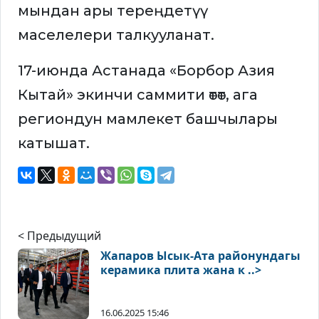
мындан ары тереңдетүү
маселелери талкууланат.
17-июнда Астанада «Борбор Азия
Кытай» экинчи саммити өтөт, ага
региондун мамлекет башчылары
катышат.
< Предыдущий
Жапаров Ысык-Ата районундагы
керамика плита жана к ..>
16.06.2025 15:46