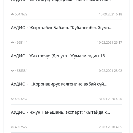
5047672
15.09.2021 6:18
АУДИО - Жыргалбек Бабаев: “Кубанычбек Жума...
4668144
10.02.2021 23:17
АУДИО - Жактоочу: “Депутат Жумалиевдин 16 ...
4638334
10.02.2021 23:02
АУДИО - ...Коронавирус келгенине аябай сүй...
4693267
31.03.2020 4:20
АУДИО - Чжун Наньшань, эксперт: “Кытайда к...
4597527
28.03.2020 4:05