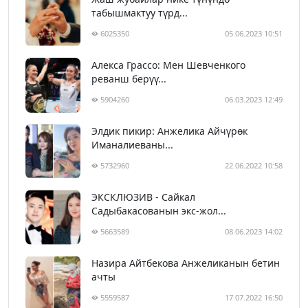
табышмактуу түрд...
6025350
05.06.2023 10:51
Алекса Грассо: Мен Шевченкого
реванш берүү...
5904260
06.03.2023 12:49
Элдик пикир: Анжелика Айчүрөк
Иманалиеваны...
5732960
22.06.2022 10:58
ЭКСКЛЮЗИВ - Сайкал
Садыбакасованын экс-жол...
5663589
08.06.2023 14:02
Назира Айтбекова Анжеликанын бетин
ачты
5559587
17.07.2022 16:50