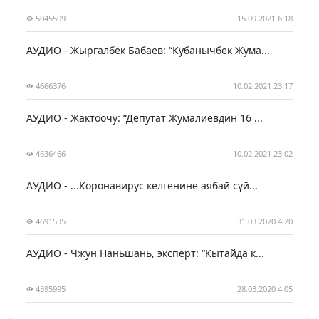
5045509
15.09.2021 6:18
АУДИО - Жыргалбек Бабаев: “Кубанычбек Жума...
4666376
10.02.2021 23:17
АУДИО - Жактоочу: “Депутат Жумалиевдин 16 ...
4636466
10.02.2021 23:02
АУДИО - ...Коронавирус келгенине аябай сүй...
4691535
31.03.2020 4:20
АУДИО - Чжун Наньшань, эксперт: “Кытайда к...
4595995
28.03.2020 4:05