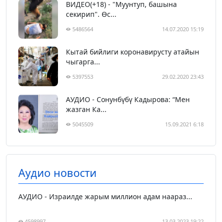
ВИДЕО(+18) - "Муунтуп, башына
секирип". Өс...
5486564
14.07.2020 15:19
Кытай бийлиги коронавирусту атайын
чыгарга...
5397553
29.02.2020 23:43
АУДИО - Сонунбүбү Кадырова: “Мен
жазган Ка...
5045509
15.09.2021 6:18
Аудио новости
АУДИО - Израилде жарым миллион адам наараз...
4598997
13.03.2023 19:22