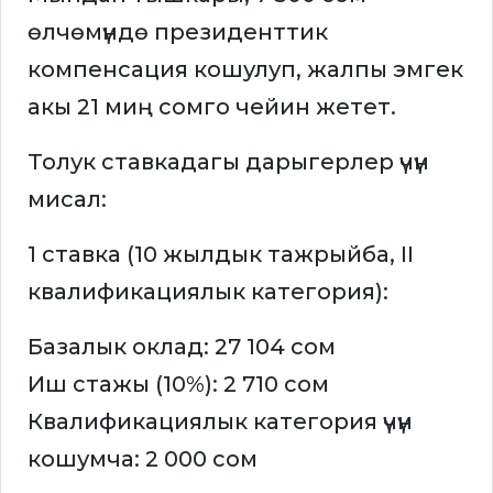
өлчөмүндө президенттик
компенсация кошулуп, жалпы эмгек
акы 21 миң сомго чейин жетет.
Толук ставкадагы дарыгерлер үчүн
мисал:
1 ставка (10 жылдык тажрыйба, II
квалификациялык категория):
Базалык оклад: 27 104 сом
Иш стажы (10%): 2 710 сом
Квалификациялык категория үчүн
кошумча: 2 000 сом