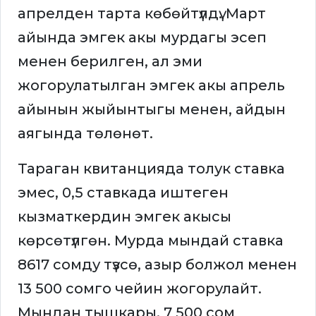
апрелден тарта көбөйтүлдү. Март
айында эмгек акы мурдагы эсеп
менен берилген, ал эми
жогорулатылган эмгек акы апрель
айынын жыйынтыгы менен, айдын
аягында төлөнөт.
Тараган квитанцияда толук ставка
эмес, 0,5 ставкада иштеген
кызматкердин эмгек акысы
көрсөтүлгөн. Мурда мындай ставка
8617 сомду түзсө, азыр болжол менен
13 500 сомго чейин жогорулайт.
Мындан тышкары, 7 500 сом