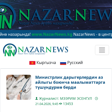
зарында!
www.NazarNews.kg
NazarNews - в центре мир
Кыргызча
Русский
Министрлик дарыгерлердин аз
айлыгы боюнча маалыматтарга
түшүндүрмө берди
Журналист: МЭЭРИМ ЭСЕНГУЛ
13453
21.04.2026, 9:45