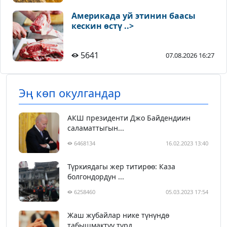
Америкада уй этинин баасы
кескин өстү ..>
5641
07.08.2026 16:27
Эң көп окулгандар
АКШ президенти Джо Байдендиин
саламаттыгын...
6468134
16.02.2023 13:40
Түркиядагы жер титирөө: Каза
болгондордун ...
6258460
05.03.2023 17:54
Жаш жубайлар нике түнүндө
табышмактуу түрд...