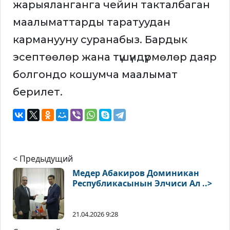
жарыяланганга чейин такталбаган
маалыматтарды таратуудан
карманууну суранабыз. Бардык
эсептөөлөр жана түшүндүрмөлөр даяр
болгондо кошумча маалымат
берилет.
< Предыдущий
Медер Абакиров Доминикан
Республикасынын Элчиси Ал ..>
21.04.2026 9:28