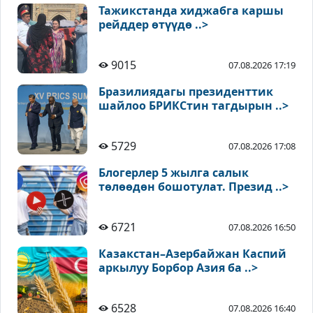
Тажикстанда хиджабга каршы
рейддер өтүүдө ..>
9015
07.08.2026 17:19
Бразилиядагы президенттик
шайлоо БРИКСтин тагдырын ..>
5729
07.08.2026 17:08
Блогерлер 5 жылга салык
төлөөдөн бошотулат. Презид ..>
6721
07.08.2026 16:50
Казакстан–Азербайжан Каспий
аркылуу Борбор Азия ба ..>
6528
07.08.2026 16:40