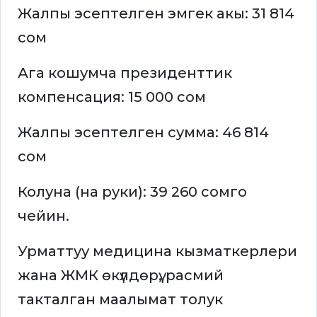
Жалпы эсептелген эмгек акы: 31 814
сом
Ага кошумча президенттик
компенсация: 15 000 сом
Жалпы эсептелген сумма: 46 814
сом
Колуна (на руки): 39 260 сомго
чейин.
Урматтуу медицина кызматкерлери
жана ЖМК өкүлдөрү, расмий
такталган маалымат толук