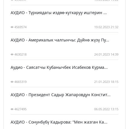
АУДИО - Түркиядагы издөө-куткаруу иштерин ...
4569574
19.02.2023 21:32
АУДИО - Америкалык чалгынчы: Дүйнө жүзү Пу...
4630218
24.01.2023 14:39
Аудио - Саясатчы Кубанычбек Исабеков Курма...
4665319
21.01.2023 18:15
АУДИО - Президент Садыр Жапаровдун Констит...
4627495
06.05.2022 13:15
АУДИО - Сонунбүбү Кадырова: “Мен жазган Ка...