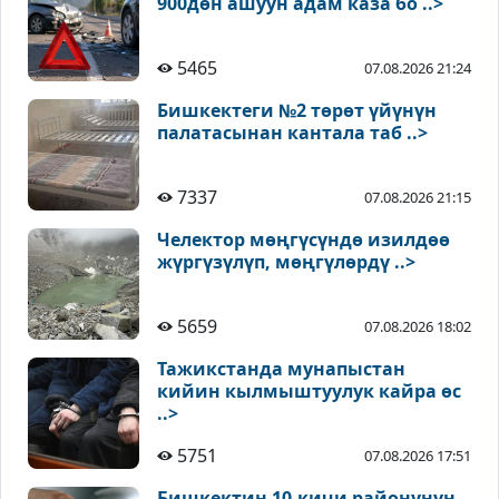
900дөн ашуун адам каза бо ..>
5465
07.08.2026 21:24
Бишкектеги №2 төрөт үйүнүн
палатасынан кантала таб ..>
7337
07.08.2026 21:15
Челектор мөңгүсүндө изилдөө
жүргүзүлүп, мөңгүлөрдү ..>
5659
07.08.2026 18:02
Тажикстанда мунапыстан
кийин кылмыштуулук кайра өс
..>
5751
07.08.2026 17:51
Бишкектин 10-кичи районунун