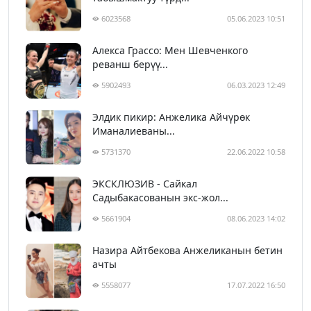
6023568
05.06.2023 10:51
Алекса Грассо: Мен Шевченкого
реванш берүү...
5902493
06.03.2023 12:49
Элдик пикир: Анжелика Айчүрөк
Иманалиеваны...
5731370
22.06.2022 10:58
ЭКСКЛЮЗИВ - Сайкал
Садыбакасованын экс-жол...
5661904
08.06.2023 14:02
Назира Айтбекова Анжеликанын бетин
ачты
5558077
17.07.2022 16:50