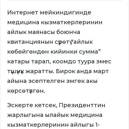
Интернет мейкиндигинде
медицина кызматкерлеринин
айлык маянасы боюнча
квитанциянын сүрөтү “айлык
көбөйгөндөн кийинки сумма”
катары тарап, коомдо туура эмес
түшүнүк жаратты. Бирок анда март
айына эсептелген эмгек акы
көрсөтүлгөн.
Эскерте кетсек, Президенттин
жарлыгына ылайык медицина
кызматкерлеринин айлыгы 1-