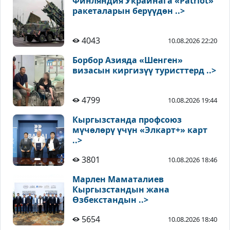
Финляндия Украинага «Patriot»
ракеталарын берүүдөн ..>
4043
10.08.2026 22:20
Борбор Азияда «Шенген»
визасын киргизүү туристтерд ..>
4799
10.08.2026 19:44
Кыргызстанда профсоюз
мүчөлөрү үчүн «Элкарт+» карт
..>
3801
10.08.2026 18:46
Марлен Маматалиев
Кыргызстандын жана
Өзбекстандын ..>
5654
10.08.2026 18:40