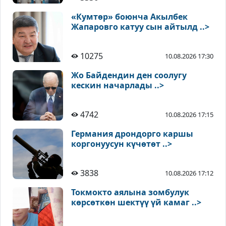
«Кумтөр» боюнча Акылбек
Жапаровго катуу сын айтылд ..>
10275
10.08.2026 17:30
Жо Байдендин ден соолугу
кескин начарлады ..>
4742
10.08.2026 17:15
Германия дрондорго каршы
коргонуусун күчөтөт ..>
3838
10.08.2026 17:12
Токмокто аялына зомбулук
көрсөткөн шектүү үй камаг ..>