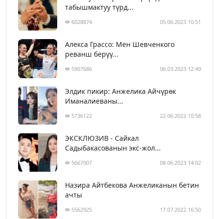
табышмактуу түрд...
6028874
05.06.2023 10:51
Алекса Грассо: Мен Шевченкого
реванш берүү...
5907686
06.03.2023 12:49
Элдик пикир: Анжелика Айчүрөк
Иманалиеваны...
5736122
22.06.2022 10:58
ЭКСКЛЮЗИВ - Сайкал
Садыбакасованын экс-жол...
5667007
08.06.2023 14:02
Назира Айтбекова Анжеликанын бетин
ачты
5562925
17.07.2022 16:50