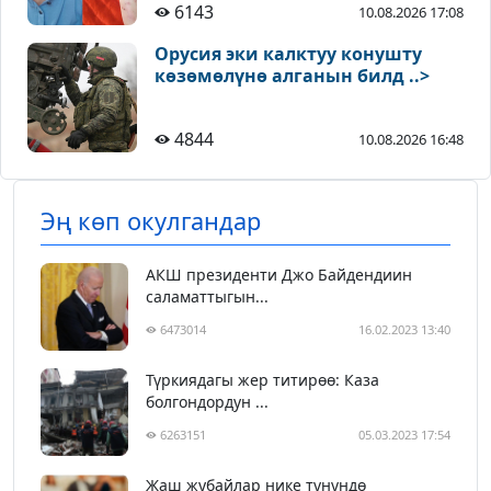
6143
10.08.2026 17:08
Орусия эки калктуу конушту
көзөмөлүнө алганын билд ..>
4844
10.08.2026 16:48
Эң көп окулгандар
АКШ президенти Джо Байдендиин
саламаттыгын...
6473014
16.02.2023 13:40
Түркиядагы жер титирөө: Каза
болгондордун ...
6263151
05.03.2023 17:54
Жаш жубайлар нике түнүндө