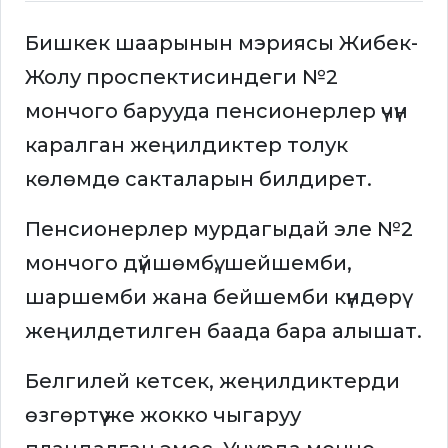
Бишкек шаарынын мэриясы Жибек-
Жолу проспектисиндеги №2
мончого барууда пенсионерлер үчүн
каралган жеңилдиктер толук
көлөмдө сакталарын билдирет.
Пенсионерлер мурдагыдай эле №2
мончого дүйшөмбү, шейшемби,
шаршемби жана бейшемби күндөрү
жеңилдетилген баада бара алышат.
Белгилей кетсек, жеңилдиктерди
өзгөртүү же жокко чыгаруу