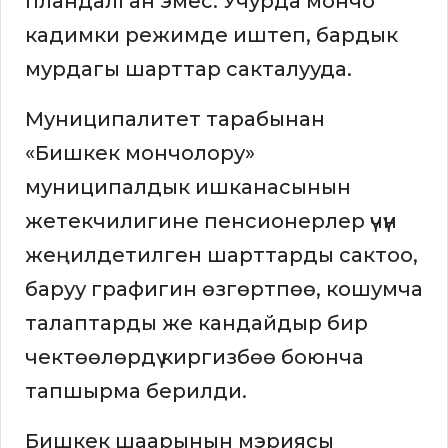
пландалган эмес. Учурда мончо
кадимки режимде иштеп, бардык
мурдагы шарттар сакталууда.
Муниципалитет тарабынан
«Бишкек мончолору»
муниципалдык ишканасынын
жетекчилигине пенсионерлер үчүн
жеңилдетилген шарттарды сактоо,
баруу графигин өзгөртпөө, кошумча
талаптарды же кандайдыр бир
чектөөлөрдү киргизбөө боюнча
тапшырма берилди.
Бишкек шаарынын мэриясы