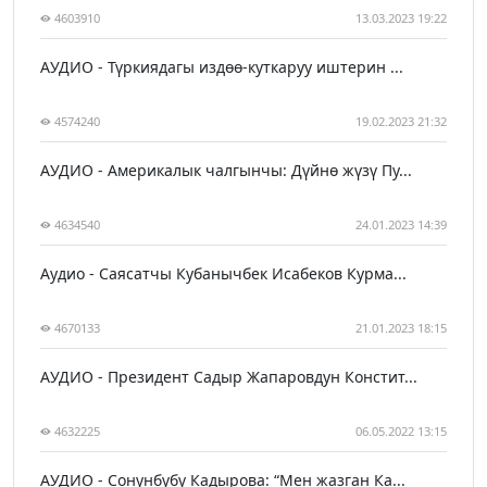
4603910
13.03.2023 19:22
АУДИО - Түркиядагы издөө-куткаруу иштерин ...
4574240
19.02.2023 21:32
АУДИО - Америкалык чалгынчы: Дүйнө жүзү Пу...
4634540
24.01.2023 14:39
Аудио - Саясатчы Кубанычбек Исабеков Курма...
4670133
21.01.2023 18:15
АУДИО - Президент Садыр Жапаровдун Констит...
4632225
06.05.2022 13:15
АУДИО - Сонунбүбү Кадырова: “Мен жазган Ка...