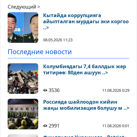
Следующий >
Кытайда коррупцияга
айыпталган мурдагы эки коргоо
..>
08.05.2026 11:23
Последние новости
Колумбиядагы 7,4 баллдык жер
титирөө: 80ден ашуун ..>
3536
11.08.2026 0:29
Россияда шайлоодон кийин
жаңы мобилизация болушу м ..>
2991
11.08.2026 0:01