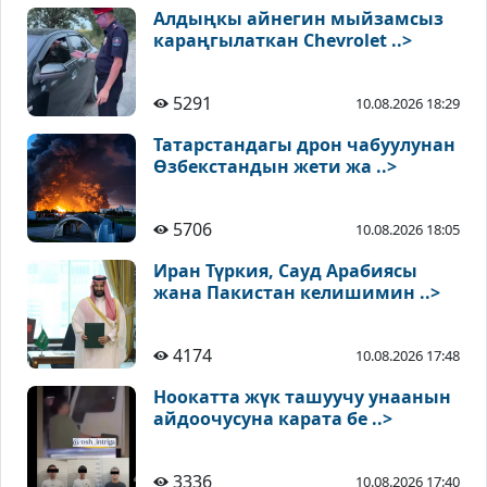
Алдыңкы айнегин мыйзамсыз
караңгылаткан Chevrolet ..>
5291
10.08.2026 18:29
Татарстандагы дрон чабуулунан
Өзбекстандын жети жа ..>
5706
10.08.2026 18:05
Иран Түркия, Сауд Арабиясы
жана Пакистан келишимин ..>
4174
10.08.2026 17:48
Ноокатта жүк ташуучу унаанын
айдоочусуна карата бе ..>
3336
10.08.2026 17:40