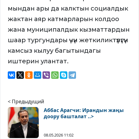
мындан ары да калктын социалдык
жактан аяр катмарларын колдоо
жана муниципалдык кызматтардын
шаар тургундары үчүн жеткиликтүүлүгүн
камсыз кылуу багытындагы
иштерин улантат.
< Предыдущий
Аббас Арагчи: Ирандын жаңы
доору башталат ..>
08.05.2026 11:02