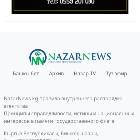
Башкы бет
Архив
Назар TV
Түз эфир
NazarNews.kg правила внутреннего распорядка
агентства
Принципы справедливости, истины и национальных
интересов в памяти государственного флага;
Кыргыз Республикасы, Бишкек шаары,