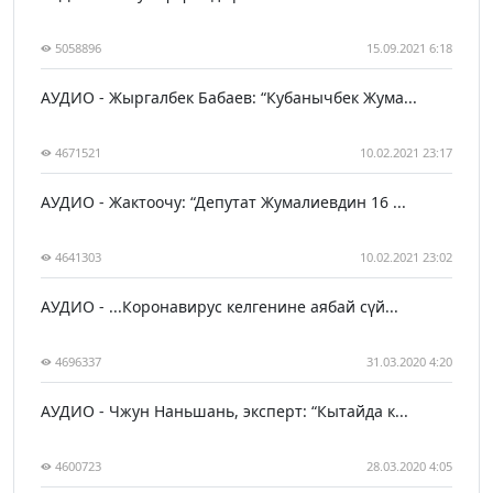
5058896
15.09.2021 6:18
АУДИО - Жыргалбек Бабаев: “Кубанычбек Жума...
4671521
10.02.2021 23:17
АУДИО - Жактоочу: “Депутат Жумалиевдин 16 ...
4641303
10.02.2021 23:02
АУДИО - ...Коронавирус келгенине аябай сүй...
4696337
31.03.2020 4:20
АУДИО - Чжун Наньшань, эксперт: “Кытайда к...
4600723
28.03.2020 4:05