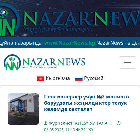
назарында!
www.NazarNews.kg
NazarNews - в центре м
Кыргызча
Русский
Пенсионерлер үчүн №2 мончого
баруудагы жеңилдиктер толук
көлөмдө сакталат
Журналист: АЙСУЛУУ ТАЛАНТ
21135
08.05.2026, 11:19