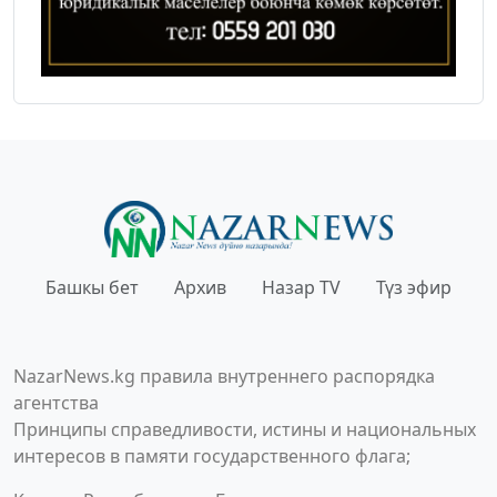
Башкы бет
Архив
Назар TV
Түз эфир
NazarNews.kg правила внутреннего распорядка
агентства
Принципы справедливости, истины и национальных
интересов в памяти государственного флага;