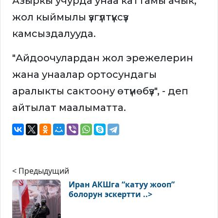
Азыркы учурда унаа каттамы ачык,
жол кыймылы үзгүлтүксүз
камсыздалууда.
"Айдоочулардан жол эрежелерин
жана унаалар ортосундагы
аралыкты сактоону өтүнөбүз", - деп
айтылат маалыматта.
< Предыдущий
Иран АКШга “катуу жооп”
болорун эскертти ..>