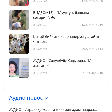
5562140
17.07.2022 16:50
ВИДЕО(+18) - "Муунтуп, башына
секирип". Өс...
5490576
14.07.2020 15:19
Кытай бийлиги коронавирусту атайын
чыгарга...
5401769
29.02.2020 23:43
АУДИО - Сонунбүбү Кадырова: “Мен
жазган Ка...
5056269
15.09.2021 6:18
Аудио новости
АУДИО - Израилде жарым миллион адам наараз...