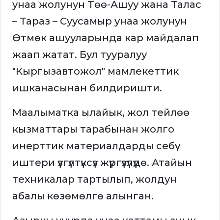
унаа жолунун Төө-Ашуу жана Талас
– Тараз – Суусамыр унаа жолунун
Өтмөк ашууларында кар майдалап
жаап жатат. Бул тууралуу
"Кыргызавтожол" мамлекеттик
ишканасынан билдиришти.
Маалыматка ылайык, жол тейлөө
кызматтары тарабынан жолго
инерттик материалдарды себүү
иштери үзгүлтүксүз жүргүзүлүүдө. Атайын
техникалар тартылып, жолдун
абалы көзөмөлгө алынган.