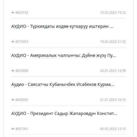
4603142
13.03.2023 19:22
АУДИО - Түркиядагы издөө-куткаруу иштерин ...
4573353
19.02.2023 21:32
АУДИО - Америкалык чалгынчы: Дүйнө жүзү Пу...
4633808
24.01.2023 14:39
Аудио - Саясатчы Кубанычбек Исабеков Курма...
4669262
21.01.2023 18:15
АУДИО - Президент Садыр Жапаровдун Констит...
4631361
06.05.2022 13:15