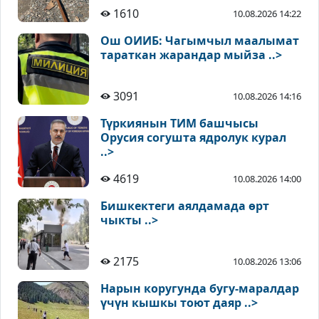
1610
10.08.2026 14:22
Ош ОИИБ: Чагымчыл маалымат
тараткан жарандар мыйза ..>
3091
10.08.2026 14:16
Түркиянын ТИМ башчысы
Орусия согушта ядролук курал
..>
4619
10.08.2026 14:00
Бишкектеги аялдамада өрт
чыкты ..>
2175
10.08.2026 13:06
Нарын коругунда бугу-маралдар
үчүн кышкы тоют даяр ..>