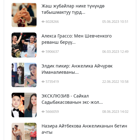
Жаш жубайлар нике түнүндө
табышмактуу түрд...
6028266
05.06.2023 10:51
Алекса Грассо: Мен Шевченкого
реванш берүү...
5906637
06.03.2023 12:49
Элдик пикир: Анжелика Айчүрөк
Иманалиеваны...
5735419
22.06.2022 10:58
ЭКСКЛЮЗИВ - Сайкал
Садыбакасованын экс-жол...
5666059
08.06.2023 14:02
Назира Айтбекова Анжеликанын бетин
ачты