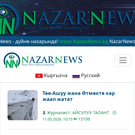
дүйнө назарында!
www.NazarNews.kg
NazarNews - в це
Кыргызча
Русский
Төө-Ашуу жана Өтмөктө кар
жаап жатат
Журналист: АЙСУЛУУ ТАЛАНТ
15106
11.05.2026, 10:15