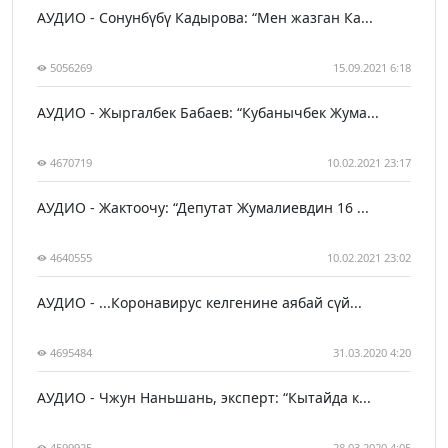
АУДИО - Сонунбүбү Кадырова: “Мен жазган Ка...
5056269
15.09.2021 6:18
АУДИО - Жыргалбек Бабаев: “Кубанычбек Жума...
4670719
10.02.2021 23:17
АУДИО - Жактоочу: “Депутат Жумалиевдин 16 ...
4640555
10.02.2021 23:02
АУДИО - ...Коронавирус келгенине аябай сүй...
4695484
31.03.2020 4:20
АУДИО - Чжун Наньшань, эксперт: “Кытайда к...
4599925
28.03.2020 4:05