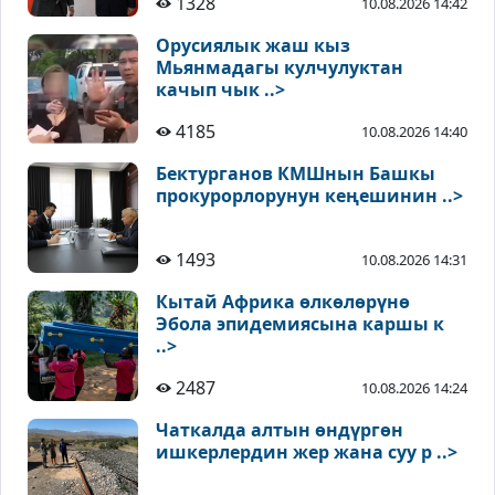
1328
10.08.2026 14:42
Орусиялык жаш кыз
Мьянмадагы кулчулуктан
качып чык ..>
4185
10.08.2026 14:40
Бектурганов КМШнын Башкы
прокурорлорунун кеңешинин ..>
1493
10.08.2026 14:31
Кытай Африка өлкөлөрүнө
Эбола эпидемиясына каршы к
..>
2487
10.08.2026 14:24
Чаткалда алтын өндүргөн
ишкерлердин жер жана суу р ..>