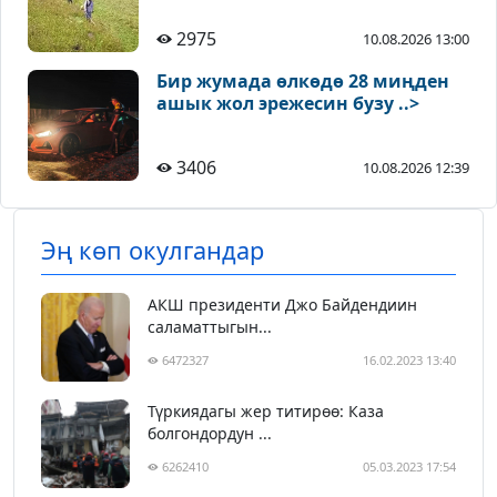
2975
10.08.2026 13:00
Бир жумада өлкөдө 28 миңден
ашык жол эрежесин бузу ..>
3406
10.08.2026 12:39
Эң көп окулгандар
АКШ президенти Джо Байдендиин
саламаттыгын...
6472327
16.02.2023 13:40
Түркиядагы жер титирөө: Каза
болгондордун ...
6262410
05.03.2023 17:54