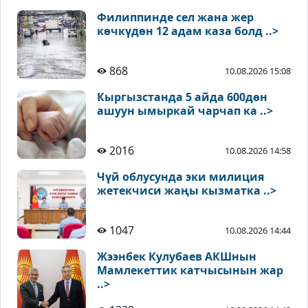
Филиппинде сел жана жер
көчкүдөн 12 адам каза болд ..>
868
10.08.2026 15:08
Кыргызстанда 5 айда 600дөн
ашуун ымыркай чарчап ка ..>
2016
10.08.2026 14:58
Чүй облусунда эки милиция
жетекчиси жаңы кызматка ..>
1047
10.08.2026 14:44
Жээнбек Кулубаев АКШнын
Мамлекеттик катчысынын жар
..>