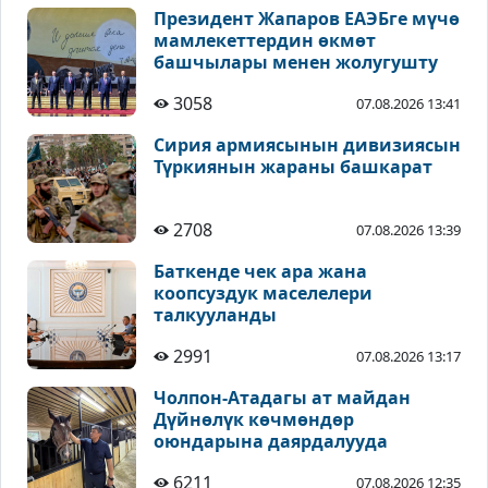
Президент Жапаров ЕАЭБге мүчө
мамлекеттердин өкмөт
башчылары менен жолугушту
3058
07.08.2026 13:41
Сирия армиясынын дивизиясын
Түркиянын жараны башкарат
2708
07.08.2026 13:39
Баткенде чек ара жана
коопсуздук маселелери
талкууланды
2991
07.08.2026 13:17
Чолпон-Атадагы ат майдан
Дүйнөлүк көчмөндөр
оюндарына даярдалууда
6211
07.08.2026 12:35