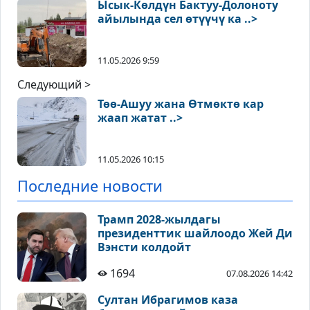
Ысык-Көлдүн Бактуу-Долоноту
айылында сел өтүүчү ка ..>
11.05.2026 9:59
Следующий >
Төө-Ашуу жана Өтмөктө кар
жаап жатат ..>
11.05.2026 10:15
Последние новости
Трамп 2028-жылдагы
президенттик шайлоодо Жей Ди
Вэнсти колдойт
1694
07.08.2026 14:42
Султан Ибрагимов каза