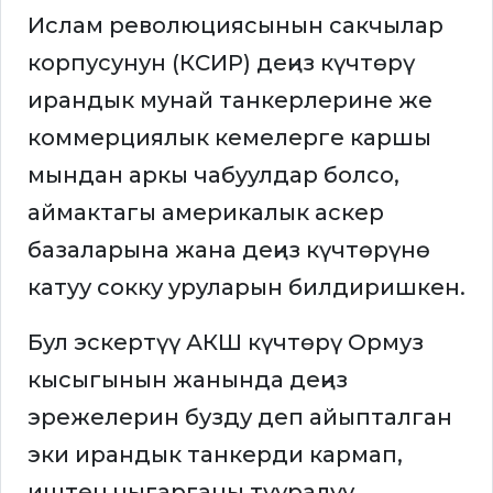
Ислам революциясынын сакчылар
корпусунун (КСИР) деңиз күчтөрү
ирандык мунай танкерлерине же
коммерциялык кемелерге каршы
мындан аркы чабуулдар болсо,
аймактагы америкалык аскер
базаларына жана деңиз күчтөрүнө
катуу сокку уруларын билдиришкен.
Бул эскертүү АКШ күчтөрү Ормуз
кысыгынын жанында деңиз
эрежелерин бузду деп айыпталган
эки ирандык танкерди кармап,
иштен чыгарганы тууралуу