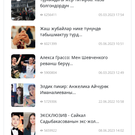
болгондордун ...
6256411
05.03.2023 17:54
Жаш жубайлар нике түнүндө
табышмактуу түрд...
6021399
05.06.2023 10:51
Алекса Грассо: Мен Шевченкого
реванш берүү...
5900804
06.03.2023 12:49
Элдик пикир: Анжелика Айчүрөк
Иманалиеваны...
5729306
22.06.2022 10:58
ЭКСКЛЮЗИВ - Сайкал
Садыбакасованын экс-жол...
5659922
08.06.2023 14:02