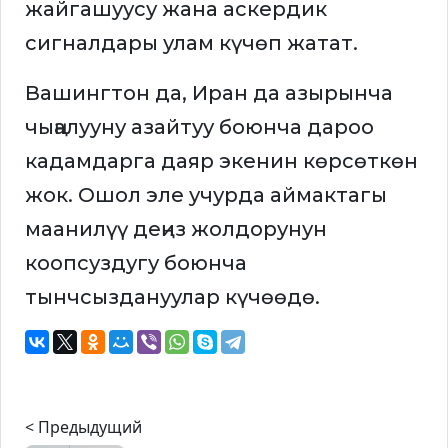
жайгашуусу жана аскердик
сигналдары улам күчөп жатат.
Вашингтон да, Иран да азырынча
чыңалууну азайтуу боюнча дароо
кадамдарга даяр экенин көрсөткөн
жок. Ошол эле учурда аймактагы
маанилүү деңиз жолдорунун
коопсуздугу боюнча
тынчсыздануулар күчөөдө.
< Предыдущий