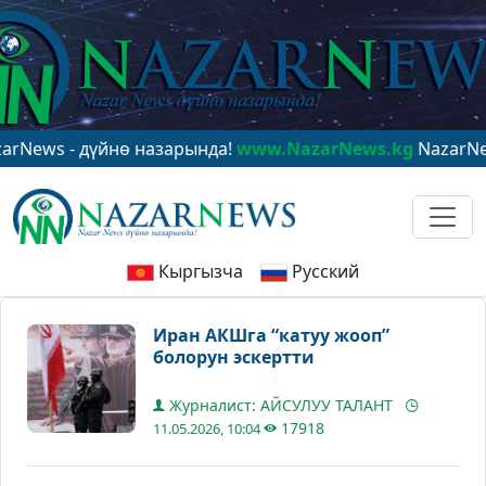
 - дүйнө назарында!
www.NazarNews.kg
NazarNews - в
Кыргызча
Русский
Иран АКШга “катуу жооп”
болорун эскертти
Журналист: АЙСУЛУУ ТАЛАНТ
17918
11.05.2026, 10:04