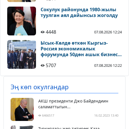
Сокулук районунда 1980-жылы
туулган аял дайынсыз жоголду
4448
07.08.2026 12:24
Ысык-Көлдө өткөн Кыргыз-
Россия экономикалык
форумунда 50дөн ашык бизнес-
долбоор сунушталды
5707
07.08.2026 12:22
Эң көп окулгандар
АКШ президенти Джо Байдендиин
саламаттыгын...
6466517
16.02.2023 13:40
Түркиядагы жер титирөө: Каза