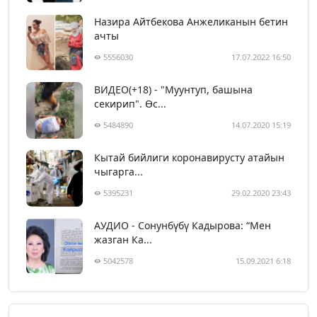
Назира Айтбекова Анжеликанын бетин
ачты
5556030
17.07.2022 16:50
ВИДЕО(+18) - "Муунтуп, башына
секирип". Өс...
5484890
14.07.2020 15:19
Кытай бийлиги коронавирусту атайын
чыгарга...
5395231
29.02.2020 23:43
АУДИО - Сонунбүбү Кадырова: “Мен
жазган Ка...
5042578
15.09.2021 6:18