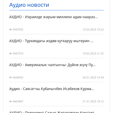
Аудио новости
АУДИО - Израилде жарым миллион адам наараз...
4597032
13.03.2023 19:22
АУДИО - Түркиядагы издөө-куткаруу иштерин ...
4567570
19.02.2023 21:32
АУДИО - Америкалык чалгынчы: Дүйнө жүзү Пу...
4628455
24.01.2023 14:39
Аудио - Саясатчы Кубанычбек Исабеков Курма...
4663407
21.01.2023 18:15
АУДИО - Президент Садыр Жапаровдун Констит...