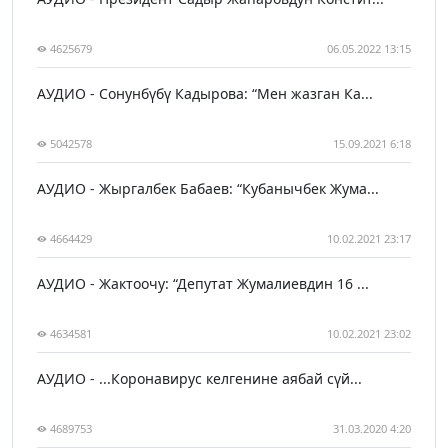
4625679
06.05.2022 13:15
АУДИО - Сонунбүбү Кадырова: “Мен жазган Ка...
5042578
15.09.2021 6:18
АУДИО - Жыргалбек Бабаев: “Кубанычбек Жума...
4664429
10.02.2021 23:17
АУДИО - Жактоочу: “Депутат Жумалиевдин 16 ...
4634581
10.02.2021 23:02
АУДИО - ...Коронавирус келгенине аябай сүй...
4689753
31.03.2020 4:20