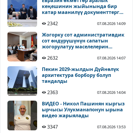
Евразия өкмөттөр аралык
кеңешинин жыйынында бир
катар маанилүү документтерге
кол коюлду
2342
07.08.2026 14:09
Жогорку сот административдик
сот өндүрүшүнүн сапатын
жогорулатуу маселелерин
талкуулады
2632
07.08.2026 14:07
Пекин 2029-жылдын Дүйнөлүк
архитектура борбору болуп
тандалды
2363
07.08.2026 14:04
ВИДЕО - Никол Пашинян кыргыз
ырчысы Улукманапонун ырына
видео жарыялады
3347
07.08.2026 13:53