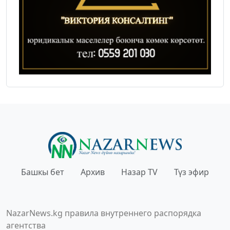
Башкы бет
Архив
Назар TV
Түз эфир
NazarNews.kg правила внутреннего распорядка
агентства