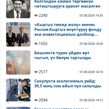
болгондон кийин тергөөнүн
чаташтырууга аракет жасалган
2240
07.08.2026 14:35
«Кыргыз темир жолу» менен
Россия-Кыргыз өнүктүрүү фонду
эки инвестициялык долбоор
боюнча келишимге кол койду
1555
07.08.2026 14:26
Бишкекте турак үйдөн өрт
чыгып, үч бөлүм тартылды
2577
07.08.2026 14:18
Сокулукта экологиялык рейд:
30,5 миң сом айып пул салынды
2094
07.08.2026 14:12