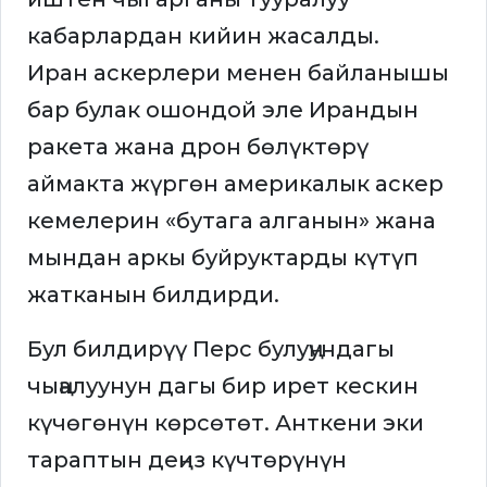
кабарлардан кийин жасалды.
Иран аскерлери менен байланышы
бар булак ошондой эле Ирандын
ракета жана дрон бөлүктөрү
аймакта жүргөн америкалык аскер
кемелерин «бутага алганын» жана
мындан аркы буйруктарды күтүп
жатканын билдирди.
Бул билдирүү Перс булуңундагы
чыңалуунун дагы бир ирет кескин
күчөгөнүн көрсөтөт. Анткени эки
тараптын деңиз күчтөрүнүн