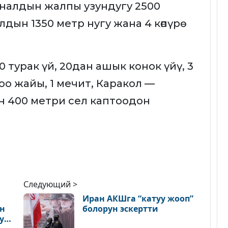
аналдын жалпы узундугу 2500
дын 1350 метр нугу жана 4 көпүрө
 турак үй, 20дан ашык конок үйү, 3
роо жайы, 1 мечит, Каракол —
н 400 метри сел каптоодон
Следующий >
Иран АКШга “катуу жооп”
ун
болорун эскертти
уп