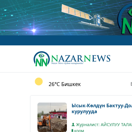
26°C
Бишкек
Ысык-Көлдүн Бактуу-До
курулууда
Журналист: АЙСУЛУУ ТАЛ
коом