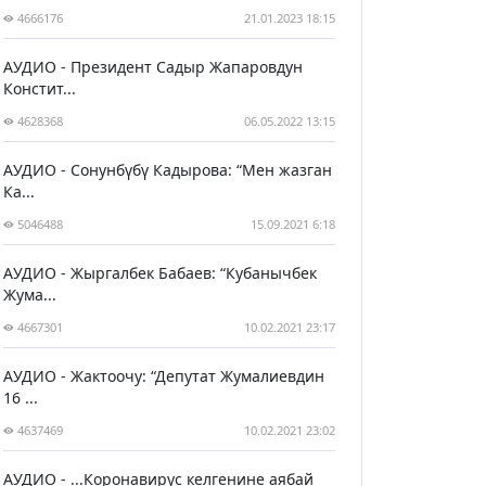
4666176
21.01.2023 18:15
АУДИО - Президент Садыр Жапаровдун
Констит...
4628368
06.05.2022 13:15
АУДИО - Сонунбүбү Кадырова: “Мен жазган
Ка...
5046488
15.09.2021 6:18
АУДИО - Жыргалбек Бабаев: “Кубанычбек
Жума...
4667301
10.02.2021 23:17
АУДИО - Жактоочу: “Депутат Жумалиевдин
16 ...
4637469
10.02.2021 23:02
АУДИО - ...Коронавирус келгенине аябай