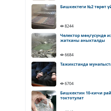
Бишкектеги №2 төрөт ү
8244
Челектор мөңгүсүндө и
жатканы аныкталды
6684
Тажикстанда мунапыст
6704
Бишкектин 10-кичи рай
токтотулат