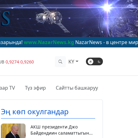
w.NazarNews.kg
NazarNews - в центре мирового вним
KY
UB
0,9274
0,9260
зар TV
Түз эфир
Сайтты башкаруу
Эң көп окулгандар
АКШ президенти Джо
Байдендиин саламаттыгын...