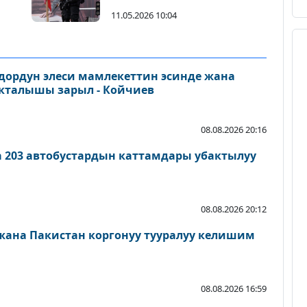
11.05.2026 10:04
дордун элеси мамлекеттин эсинде жана
акталышы зарыл - Койчиев
08.08.2026 20:16
а 203 автобустардын каттамдары убактылуу
08.08.2026 20:12
 жана Пакистан коргонуу тууралуу келишим
08.08.2026 16:59