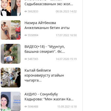
Садыбакасованын экс-жол...
5662833
08.06.2023 14:02
Назира Айтбекова
Анжеликанын бетин ачты
5558904
17.07.2022 16:50
ВИДЕО(+18) - "Муунтуп,
башына секирип". Өс...
5487365
14.07.2020 15:19
Кытай бийлиги
5398471
29.02.2020 23:43
коронавирусту атайын
чыгарга...
АУДИО - Сонунбүбү
Кадырова: “Мен жазган Ка...
5046488
15.09.2021 6:18