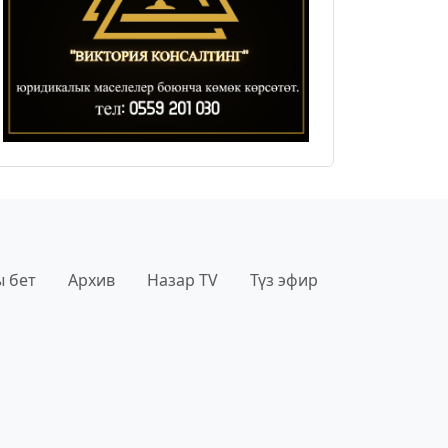
 бет
Архив
Назар TV
Түз эфир