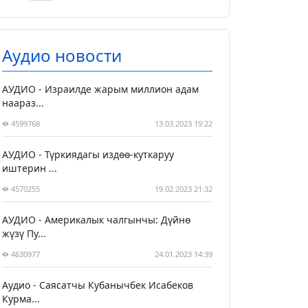
Аудио новости
АУДИО - Израилде жарым миллион адам
наараз...
4599768
13.03.2023 19:22
АУДИО - Түркиядагы издөө-куткаруу
иштерин ...
4570255
19.02.2023 21:32
АУДИО - Америкалык чалгынчы: Дүйнө
жүзү Пу...
4630977
24.01.2023 14:39
Аудио - Саясатчы Кубанычбек Исабеков
Курма...