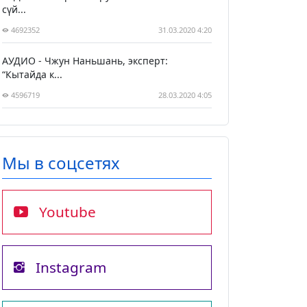
сүй...
4692352
31.03.2020 4:20
АУДИО - Чжун Наньшань, эксперт:
“Кытайда к...
4596719
28.03.2020 4:05
Мы в соцсетях
Youtube
Instagram