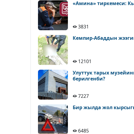
«Амина» тиркемеси: К
3831
Кемпир-Абаддын жээги
12101
Улуттук тарых музейин
берилгенби?
7227
Бир жылда жол кырсыгы
6485