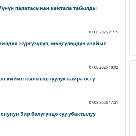
йүнүн палатасынан кантала табылды
07.08.2026 21:15
зилдөө жүргүзүлүп, мөңгүлөрдүн азайып
07.08.2026 18:02
ан кийин кылмыштуулук кайра өстү
07.08.2026 17:51
онунун бир бөлүгүндө суу убактылуу