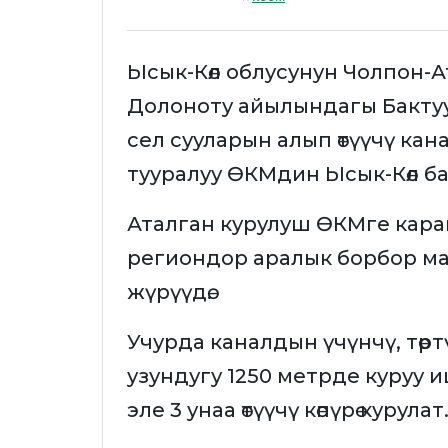
Ысык-Көл облусунун Чолпон-А
Долоноту айылындагы Бакту
сел сууларын алып өтүүчү кан
тууралуу ӨКМдин Ысык-Көл 
Аталган курулуш ӨКМге кар
региондор аралык борбор м
жүрүүдө.
Учурда каналдын үчүнчү, төр
узундугу 1250 метрде куруу
эле 3 унаа өтүүчү көпүрө курулат