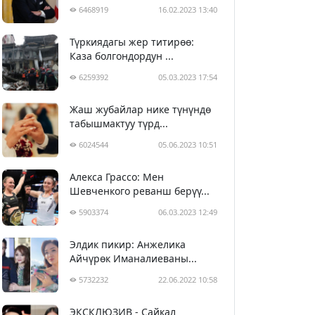
6468919
16.02.2023 13:40
Түркиядагы жер титирөө:
Каза болгондордун ...
6259392
05.03.2023 17:54
Жаш жубайлар нике түнүндө
табышмактуу түрд...
6024544
05.06.2023 10:51
Алекса Грассо: Мен
Шевченкого реванш берүү...
5903374
06.03.2023 12:49
Элдик пикир: Анжелика
Айчүрөк Иманалиеваны...
5732232
22.06.2022 10:58
ЭКСКЛЮЗИВ - Сайкал