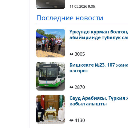
алды
11.05.2026 9:06
Последние новости
Үркүндө курман болгон
абийиринде түбөлүк с
3005
Бишкекте №23, 107 жан
өзгөрөт
2870
Сауд Арабиясы, Түркия
кабыл алышты
4130