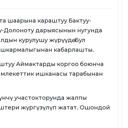
та шаарына караштуу Бактуу-
у-Долоноту дарыясынын нугунда
алдын курулушу жүрүүдө. Бул
башкармалыгынан кабарлашты.
аштуу Аймактарды коргоо боюнча
амлекеттик ишканасы тарабынан
түнчү участокторунда жалпы
 иштери жүргүзүлүп жатат. Ошондой
.