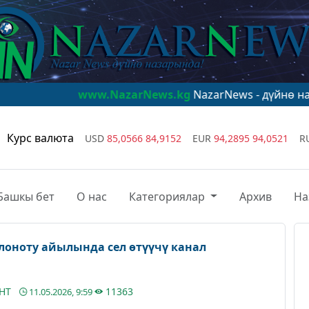
www.NazarNews.kg
NazarNews - дүйнө назарында!
ww
Курс валюта
USD
85,0566
84,9152
EUR
94,2895
94,0521
R
Башкы бет
О нас
Категориялар
Архив
На
лоноту айылында сел өтүүчү канал
АНТ
11363
11.05.2026, 9:59