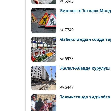
6943
Бишкекте Тоголок Молд
7749
Өзбекстандын соода т
6935
Жалал-Абадда курулуш
6447
Тажикстанда хиджабга