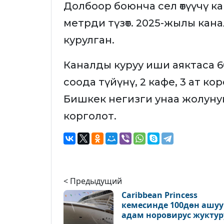
Долбоор боюнча сел өтүүчү к
метрди түзөт. 2025-жылы канал
курулган.
Каналды куруу иши аяктаса 60
соода түйүнү, 2 кафе, 3 ат ко
Бишкек негизги унаа жолуну
корголот.
< Предыдущий
Caribbean Princess
кемесинде 100дөн ашу
адам норовирус жуктур