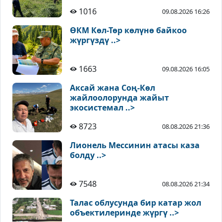
1016
09.08.2026 16:26
ӨКМ Көл-Төр көлүнө байкоо
жүргүздү ..>
1663
09.08.2026 16:05
Аксай жана Соң-Көл
жайлоолорунда жайыт
экосистемал ..>
8723
08.08.2026 21:36
Лионель Мессинин атасы каза
болду ..>
7548
08.08.2026 21:34
Талас облусунда бир катар жол
объектилеринде жүргү ..>