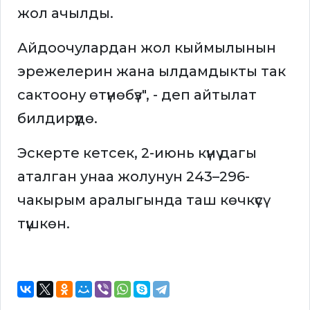
жол ачылды.
Айдоочулардан жол кыймылынын
эрежелерин жана ылдамдыкты так
сактоону өтүнөбүз", - деп айтылат
билдирүүдө.
Эскерте кетсек, 2-июнь күнү дагы
аталган унаа жолунун 243–296-
чакырым аралыгында таш көчкүсү
түшкөн.