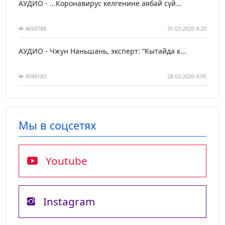
АУДИО - ...Коронавирус келгенине аябай сүй...
4693788
31.03.2020 4:20
АУДИО - Чжун Наньшань, эксперт: “Кытайда к...
4598183
28.03.2020 4:05
Мы в соцсетях
Youtube
Instagram