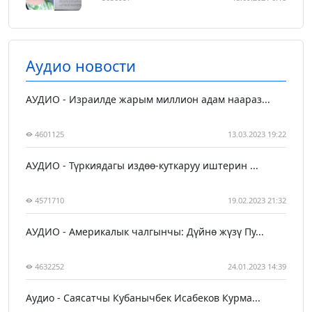
Аудио новости
АУДИО - Израилде жарым миллион адам наараз...
4601125
13.03.2023 19:22
АУДИО - Түркиядагы издөө-куткаруу иштерин ...
4571710
19.02.2023 21:32
АУДИО - Америкалык чалгынчы: Дүйнө жүзү Пу...
4632252
24.01.2023 14:39
Аудио - Саясатчы Кубанычбек Исабеков Курма...