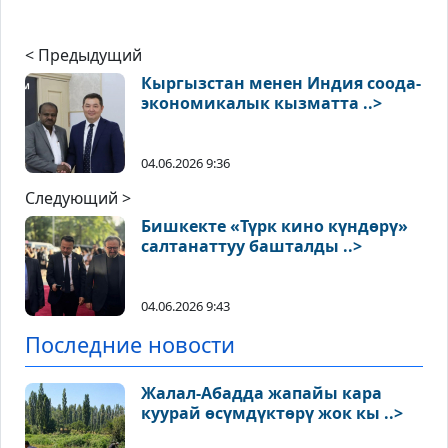
< Предыдущий
Кыргызстан менен Индия соода-
экономикалык кызматта ..>
04.06.2026 9:36
Следующий >
Бишкекте «Түрк кино күндөрү»
салтанаттуу башталды ..>
04.06.2026 9:43
Последние новости
Жалал-Абадда жапайы кара
куурай өсүмдүктөрү жок кы ..>