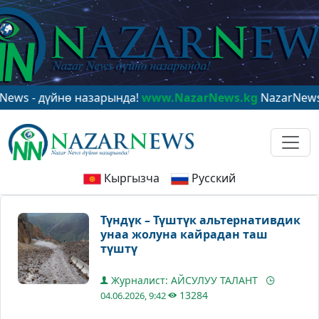
 дүйнө назарында!
www.NazarNews.kg
NazarNews - в ц
Кыргызча
Русский
Түндүк – Түштүк альтернативдик
унаа жолуна кайрадан таш
түштү
Журналист: АЙСУЛУУ ТАЛАНТ
13284
04.06.2026, 9:42