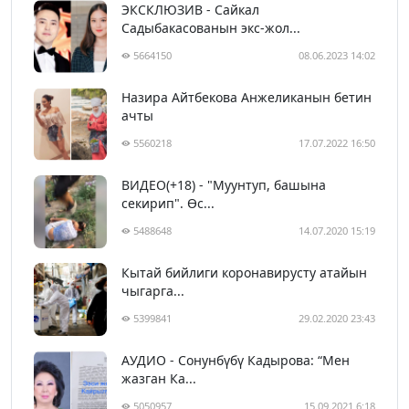
ЭКСКЛЮЗИВ - Сайкал
Садыбакасованын экс-жол...
5664150
08.06.2023 14:02
Назира Айтбекова Анжеликанын бетин
ачты
5560218
17.07.2022 16:50
ВИДЕО(+18) - "Муунтуп, башына
секирип". Өс...
5488648
14.07.2020 15:19
Кытай бийлиги коронавирусту атайын
чыгарга...
5399841
29.02.2020 23:43
АУДИО - Сонунбүбү Кадырова: “Мен
жазган Ка...
5050957
15.09.2021 6:18