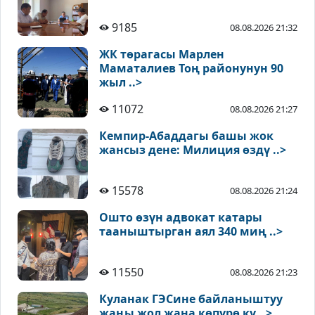
9185
08.08.2026 21:32
ЖК төрагасы Марлен
Маматалиев Тоң районунун 90
жыл ..>
11072
08.08.2026 21:27
Кемпир-Абаддагы башы жок
жансыз дене: Милиция өздү ..>
15578
08.08.2026 21:24
Ошто өзүн адвокат катары
тааныштырган аял 340 миң ..>
11550
08.08.2026 21:23
Куланак ГЭСине байланыштуу
жаңы жол жана көпүрө ку ..>