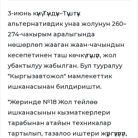
3-июнь күнү Түндүк–Түштүк
альтернативдик унаа жолунун 260–
274-чакырым аралыгында
нөшөрлөп жааган жаан-чачындын
кесепетинен таш көчкү түшүп, жол
убактылуу жабылган. Бул тууралуу
"Кыргызавтожол" мамлекеттик
ишканасынан билдиришти.
"Жеринде №18 Жол тейлөө
ишканасынын кызматкерлери
тарабынан атайын техникалар
тартылып, тазалоо иштери жүргүзүлүп,