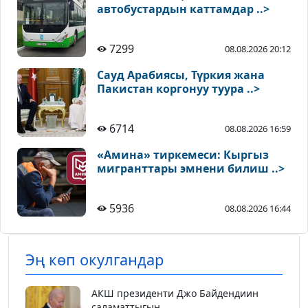
автобустардын каттамдар ..>
7299
08.08.2026 20:12
Сауд Арабиясы, Түркия жана
Пакистан коргонуу туура ..>
6714
08.08.2026 16:59
«Амина» тиркемеси: Кыргыз
мигранттары эмнени билиш ..>
5936
08.08.2026 16:44
Эң көп окулгандар
АКШ президенти Джо Байдендиин
саламаттыгын...