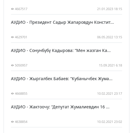
4667517
21.01.2023 18:15
АУДИО - Президент Садыр Жапаровдун Констит...
4629701
06.05.2022 13:15
АУДИО - Сонунбүбү Кадырова: “Мен жазган Ка...
5050957
15.09.2021 6:18
АУДИО - Жыргалбек Бабаев: “Кубанычбек Жума...
4668855
10.02.2021 23:17
АУДИО - Жактоочу: “Депутат Жумалиевдин 16 ...
4638854
10.02.2021 23:02