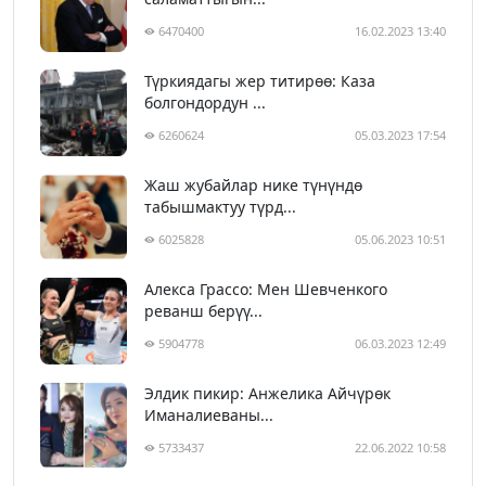
6470400
16.02.2023 13:40
Түркиядагы жер титирөө: Каза
болгондордун ...
6260624
05.03.2023 17:54
Жаш жубайлар нике түнүндө
табышмактуу түрд...
6025828
05.06.2023 10:51
Алекса Грассо: Мен Шевченкого
реванш берүү...
5904778
06.03.2023 12:49
Элдик пикир: Анжелика Айчүрөк
Иманалиеваны...
5733437
22.06.2022 10:58