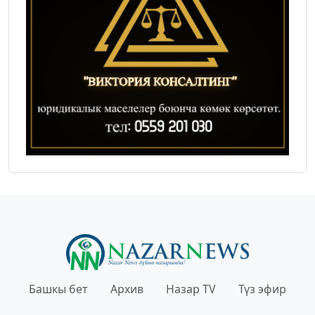
Башкы бет
Архив
Назар TV
Түз эфир