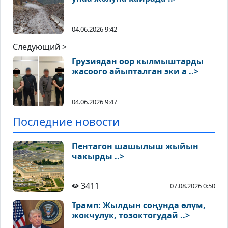
04.06.2026 9:42
Следующий >
Грузиядан оор кылмыштарды
жасоого айыпталган эки а ..>
04.06.2026 9:47
Последние новости
Пентагон шашылыш жыйын
чакырды ..>
3411
07.08.2026 0:50
Трамп: Жылдын соңунда өлүм,
жокчулук, тозоктогудай ..>