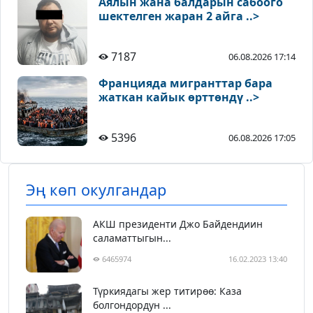
Аялын жана балдарын сабоого
шектелген жаран 2 айга ..>
7187
06.08.2026 17:14
Францияда мигранттар бара
жаткан кайык өрттөндү ..>
5396
06.08.2026 17:05
Эң көп окулгандар
АКШ президенти Джо Байдендиин
саламаттыгын...
6465974
16.02.2023 13:40
Түркиядагы жер титирөө: Каза
болгондордун ...