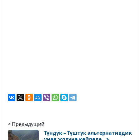
< Предыдущий
Түндүк – Түштүк альтернативдик
унаа жолуна кайрада ..>