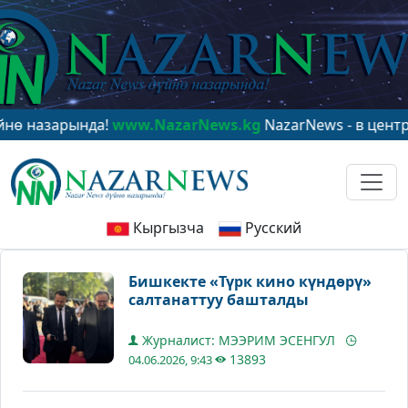
зарында!
www.NazarNews.kg
NazarNews - в центре мир
Кыргызча
Русский
Бишкекте «Түрк кино күндөрү»
салтанаттуу башталды
Журналист: МЭЭРИМ ЭСЕНГУЛ
13893
04.06.2026, 9:43