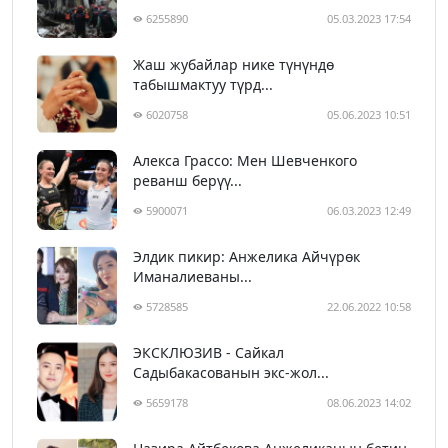
6255890
05.03.2023 17:54
Жаш жубайлар нике түнүндө
табышмактуу түрд...
6020758
05.06.2023 10:51
Алекса Грассо: Мен Шевченкого
реванш берүү...
5900071
06.03.2023 12:49
Элдик пикир: Анжелика Айчүрөк
Иманалиеваны...
5728585
22.06.2022 10:58
ЭКСКЛЮЗИВ - Сайкал
Садыбакасованын экс-жол...
5659178
08.06.2023 14:02