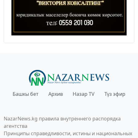
Башкы бет
Архив
Назар TV
Түз эфир
NazarNews.kg правила внутреннего распорядка
агентства
Принципы справедливости, истины и национальных