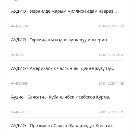
АУДИО - Израилде жарым миллион адам наараз...
4596526
13.03.2023 19:22
АУДИО - Түркиядагы издөө-куткаруу иштерин ...
4567011
19.02.2023 21:32
АУДИО - Америкалык чалгынчы: Дүйнө жүзү Пу...
4627865
24.01.2023 14:39
Аудио - Саясатчы Кубанычбек Исабеков Курма...
4662817
21.01.2023 18:15
АУДИО - Президент Садыр Жапаровдун Констит...