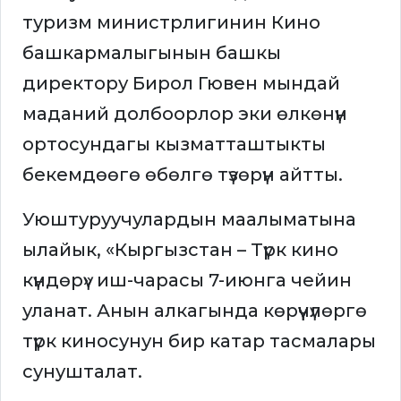
туризм министрлигинин Кино
башкармалыгынын башкы
директору Бирол Гювен мындай
маданий долбоорлор эки өлкөнүн
ортосундагы кызматташтыкты
бекемдөөгө өбөлгө түзөрүн айтты.
Уюштуруучулардын маалыматына
ылайык, «Кыргызстан – Түрк кино
күндөрү» иш-чарасы 7-июнга чейин
уланат. Анын алкагында көрүүчүлөргө
түрк киносунун бир катар тасмалары
сунушталат.