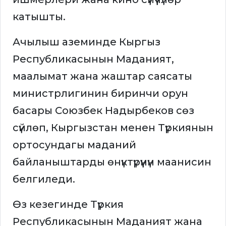
катышты.
Ачылыш аземинде Кыргыз
Республикасынын Маданият,
маалымат жана жаштар саясаты
министрлигинин биринчи орун
басары Союзбек Надырбеков сөз
сүйлөп, Кыргызстан менен Түркиянын
ортосундагы маданий
байланыштарды өнүктүрүүнүн маанисин
белгиледи.
Өз кезегинде Түркия
Республикасынын Маданият жана