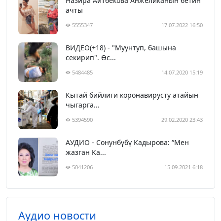
Назира Айтбекова Анжеликанын бетин
ачты
5555347
17.07.2022 16:50
ВИДЕО(+18) - "Муунтуп, башына
секирип". Өс...
5484485
14.07.2020 15:19
Кытай бийлиги коронавирусту атайын
чыгарга...
5394590
29.02.2020 23:43
АУДИО - Сонунбүбү Кадырова: “Мен
жазган Ка...
5041206
15.09.2021 6:18
Аудио новости