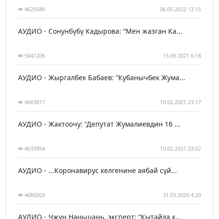
4625049
06.05.2022 13:15
АУДИО - Сонунбүбү Кадырова: “Мен жазган Ка...
5041206
15.09.2021 6:18
АУДИО - Жыргалбек Бабаев: “Кубанычбек Жума...
4663817
10.02.2021 23:17
АУДИО - Жактоочу: “Депутат Жумалиевдин 16 ...
4633954
10.02.2021 23:02
АУДИО - ...Коронавирус келгенине аябай сүй...
4689203
31.03.2020 4:20
АУДИО - Чжун Наньшань, эксперт: “Кытайда к...