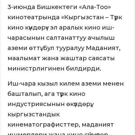
3-июнда Бишкектеги «Ала-Тоо»
кинотеатрында «Кыргызстан – Түрк
кино күндөрү» эл аралык кино иш-
чарасынын салтанаттуу ачылыш
аземи өттү. Бул тууралуу Маданият,
маалымат жана жаштар саясаты
министрлигинен билдирди.
Иш-чара кызыл килем аземи менен
башталып, ага түрк кино
индустриясынын өкүлдөрү,
кыргызстандык
кинематографисттер, маданият
ишмерлери жана кино сүйүүчүлөр